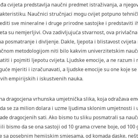
đa cvijeta predstavlja naučni predmet istraživanja, a njego
akteristiku. Naučnici stručnjaci mogu cvijet potpuno tehničk
editi sve mineralne i druge prirodne sastojke i predstaviti ih
jeta su nemjerljivi. Ova zadivljujuća stvarnost, ova privlačna
na posmatranje i divljenje. Dakle, ljepota i blistavost cvijet
čnom metodologijom niti bilo kakvim univerzitetskim nau
atiti i pojmiti ljepotu cvijeta. Ljudske emocije, a ne razum i
uće mjeriti i izračunavati, a ljudske emocije su one koje se n
vih empirijskih i iskustvenih nauka.
na dragocjena vrhunska umjetnička slika, koja odražava em
da se za milion dolara i uzme ljudima sklonim umjetnosti i u
jade dragocjenih sati. Ako bismo tu sliku posmatrali sa nau
ili bismo da se ona sastoji od 10 grama crvene boje, od 100
e sa posebnim hemijskim smjesama, od komada daske, nešto p