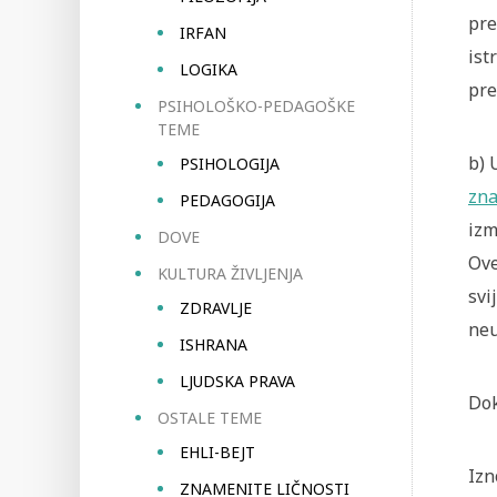
pre
IRFAN
ist
LOGIKA
pre
PSIHOLOŠKO-PEDAGOŠKE
TEME
b)
PSIHOLOGIJA
zna
PEDAGOGIJA
izm
DOVE
Ove
KULTURA ŽIVLJENJA
svi
ZDRAVLJE
neu
ISHRANA
LJUDSKA PRAVA
Dok
OSTALE TEME
EHLI-BEJT
Izn
ZNAMENITE LIČNOSTI