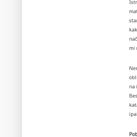
Ist
mat
sta
kak
nač
mi 
Nem
obl
na 
Bes
kat
ipa
Po