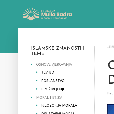
Isl
ISLAMSKE ZNANOSTI I
TEME
OSNOVE VJEROVANJA
TEVHID
POSLANSTVO
PROŽIVLJENJE
Ped
MORAL I ETIKA
FILOZOFIJA MORALA
DRUŠTVENI MORAL