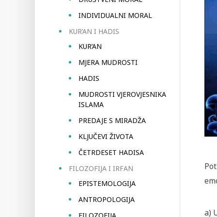
INDIVIDUALNI MORAL
KUR’AN I HADIS
KUR’AN
MJERA MUDROSTI
HADIS
MUDROSTI VJEROVJESNIKA
ISLAMA
PREDAJE S MIRADŽA
KLJUČEVI ŽIVOTA
ČETRDESET HADISA
Pot
FILOZOFIJA I IRFAN
emo
EPISTEMOLOGIJA
ANTROPOLOGIJA
a)
U
FILOZOFIJA