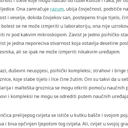
snost i štete koje mogu nastati od tuberkuloze i raka, jer ost
ljedice. Ona zamračuje
razum
, ubija čovječnost, podstiče na
ost i veselje, dokida čovjekov san, postepeno truje tijelo, č
 bolest se ne može izmjeriti u laboratoriju, ona nije uzro
iti ni pod kakvim mikroskopom. Zavist je jedno psihičko stan
ist je jedna neporeciva stvarnost koja ostavlja desetine poslj
esnika, ali se ipak ne može izmjeriti nikakvim uređajem.
azi, duševni neuspjesi, psihički kompleksi, strahovi i brige
znice, koje slabe tijelo i lice čine žutim. Oni su takvi da u se
arija i malteška groznica se mogu otkriti pomoću naučnih po
ovi i kompleksi ne mogu se odrediti putem naučnih uređaja 
nčica prelijepog cvijeta se ističe u kutku bašče i svojom p
va i biva opčinjen ljepotom tog cvijeta. Ali, cvijet u svojoj g