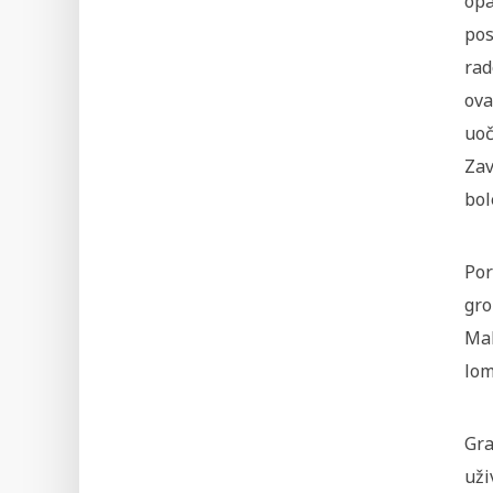
opa
pos
rad
ova
uoč
Zav
bol
Por
gro
Mal
lom
Gra
uži