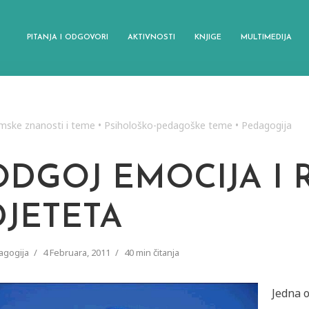
PITANJA I ODGOVORI
AKTIVNOSTI
KNJIGE
MULTIMEDIJA
amske znanosti i teme
•
Psihološko-pedagoške teme
•
Pedagogija
ODGOJ EMOCIJA I
DJETETA
agogija
4 Februara, 2011
40 min čitanja
Jedna o