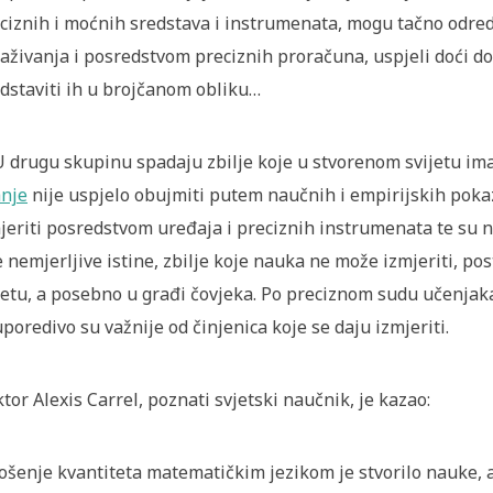
ciznih i moćnih sredstava i instrumenata, mogu tačno odred
raživanja i posredstvom preciznih proračuna, uspjeli doći do
dstaviti ih u brojčanom obliku…
U drugu skupinu spadaju zbilje koje u stvorenom svijetu imaj
nje
nije uspjelo obujmiti putem naučnih i empirijskih pokaz
jeriti posredstvom uređaja i preciznih instrumenata te su 
 nemjerljive istine, zbilje koje nauka ne može izmjeriti, po
jetu, a posebno u građi čovjeka. Po preciznom sudu učenjaka,
poredivo su važnije od činjenica koje se daju izmjeriti.
tor Alexis Carrel, poznati svjetski naučnik, je kazao:
ošenje kvantiteta matematičkim jezikom je stvorilo nauke, a