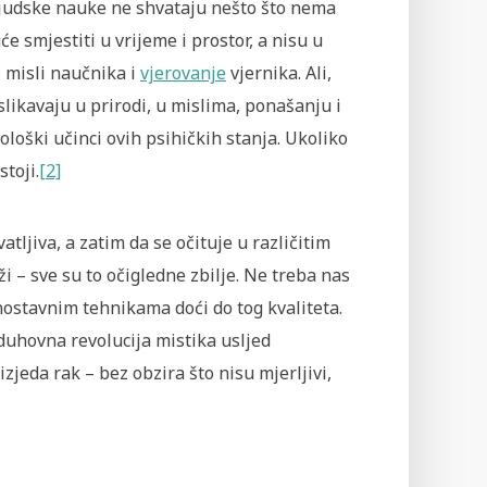
r ljudske nauke ne shvataju nešto što nema
e smjestiti u vrijeme i prostor, a nisu u
, misli naučnika i
vjerovanje
vjernika. Ali,
likavaju u prirodi, u mislima, ponašanju i
ološki učinci ovih psihičkih stanja. Ukoliko
toji.
[2]
ljiva, a zatim da se očituje u različitim
ži – sve su to očigledne zbilje. Ne treba nas
nostavnim tehnikama doći do tog kvaliteta.
 duhovna revolucija mistika usljed
zjeda rak – bez obzira što nisu mjerljivi,