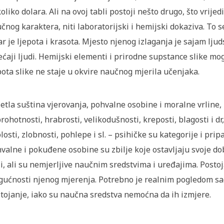
oliko dolara. Ali na ovoj tabli postoji nešto drugo, što vrijed
čnog karaktera, niti laboratorijski i hemijski dokaziva. To 
ar je ljepota i krasota. Mjesto njenog izlaganja je sajam ljud
ećaji ljudi. Hemijski elementi i prirodne supstance slike mog
pota slike ne staje u okvire naučnog mjerila učenjaka.
jetla suština vjerovanja, pohvalne osobine i moralne vrline
rohotnosti, hrabrosti, velikodušnosti, kreposti, blagosti i d
losti, zlobnosti, pohlepe i sl. – psihičke su kategorije i p
valne i pokuđene osobine su zbilje koje ostavljaju svoje dob
i, ali su nemjerljive naučnim sredstvima i uređajima. Postoj
ućnosti njenog mjerenja. Potrebno je realnim pogledom sagle
tojanje, iako su naučna sredstva nemoćna da ih izmjere.