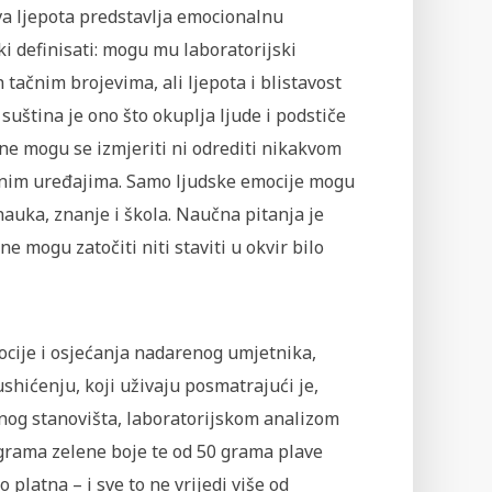
va ljepota predstavlja emocionalnu
i definisati: mogu mu laboratorijski
 tačnim brojevima, ali ljepota i blistavost
 suština je ono što okuplja ljude i podstiče
a ne mogu se izmjeriti ni odrediti nikakvom
čnim uređajima. Samo ljudske emocije mogu
 nauka, znanje i škola. Naučna pitanja je
e mogu zatočiti niti staviti u okvir bilo
ocije i osjećanja nadarenog umjetnika,
shićenju, koji uživaju posmatrajući je,
čnog stanovišta, laboratorijskom analizom
 grama zelene boje te od 50 grama plave
latna – i sve to ne vrijedi više od