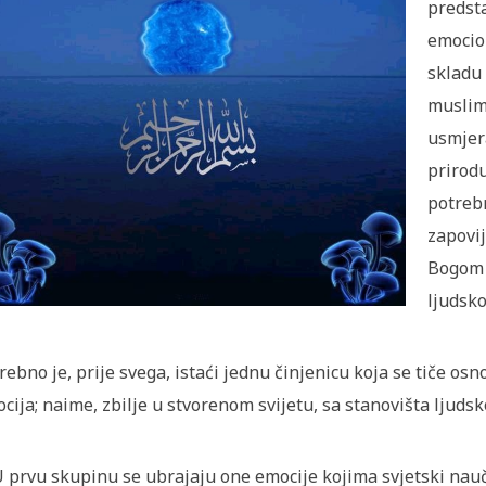
predst
emocion
skladu
muslim
usmjera
prirod
potrebn
zapovi
Bogom 
ljudsko
rebno je, prije svega, istaći jednu činjenicu koja se tiče osn
cija; naime, zbilje u stvorenom svijetu, sa stanovišta ljudsk
 prvu skupinu se ubrajaju one emocije kojima svjetski nau