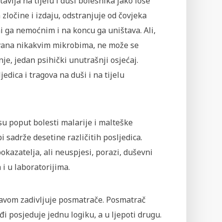
avlja na tijelu i duši bolesnika jako loše
 zločine i izdaju, odstranjuje od čovjeka
ini ga nemoćnim i na koncu ga uništava. Ali,
kovana nikakvim mikrobima, ne može se
je, jedan psihički unutrašnji osjećaj.
edica i tragova na duši i na tijelu
 su poput bolesti malarije i malteške
bi sadrže desetine različitih posljedica.
kazatelja, ali neuspjesi, porazi, duševni
i u laboratorijima.
ojavom zadivljuje posmatrače. Posmatrač
rađi posjeduje jednu logiku, a u ljepoti drugu.