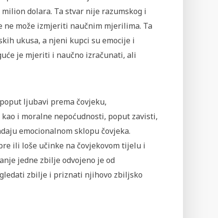
i milion dolara. Ta stvar nije razumskog i
se ne može izmjeriti naučnim mjerilima. Ta
skih ukusa, a njeni kupci su emocije i
uće je mjeriti i naučno izračunati, ali
, poput ljubavi prema čovjeku,
r, kao i moralne nepoćudnosti, poput zavisti,
ripadaju emocionalnom sklopu čovjeka.
re ili loše učinke na čovjekovom tijelu i
anje jedne zbilje odvojeno je od
dati zbilje i priznati njihovo zbiljsko