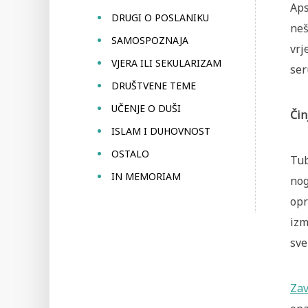
Aps
DRUGI O POSLANIKU
neš
SAMOSPOZNAJA
vrj
VJERA ILI SEKULARIZAM
ser
DRUŠTVENE TEME
UČENJE O DUŠI
Čin
ISLAM I DUHOVNOST
OSTALO
Tub
IN MEMORIAM
nog
opr
izm
sve
Zav