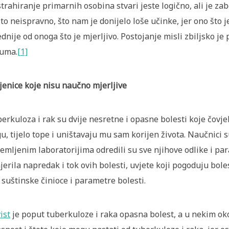
trahiranje primarnih osobina stvari jeste logično, ali je z
to neispravno, što nam je donijelo loše učinke, jer ono što 
ednije od onoga što je mjerljivo. Postojanje misli zbiljsko j
uma.
[1]
jenice koje nisu naučno mjerljive
erkuloza i rak su dvije nesretne i opasne bolesti koje čovj
u, tijelo tope i uništavaju mu sam korijen života. Naučnici s
emljenim laboratorijima odredili su sve njihove odlike i pa
jerila napredak i tok ovih bolesti, uvjete koji pogoduju bole
 suštinske činioce i parametre bolesti.
ist
je poput tuberkuloze i raka opasna bolest, a u nekim oko