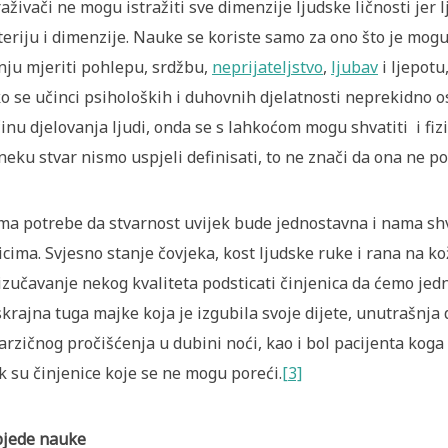
raživači ne mogu istražiti sve dimenzije ljudske ličnosti je
eriju i dimenzije. Nauke se koriste samo za ono što je moguć
nju mjeriti pohlepu, srdžbu,
neprijateljstvo
,
ljubav
i ljepotu
o se učinci psiholoških i duhovnih djelatnosti neprekidno os
inu djelovanja ljudi, onda se s lahkoćom mogu shvatiti i fizi
neku stvar nismo uspjeli definisati, to ne znači da ona ne pos
a potrebe da stvarnost uvijek bude jednostavna i nama shvat
icima. Svjesno stanje čovjeka, kost ljudske ruke i rana na ko
izučavanje nekog kvaliteta podsticati činjenica da ćemo jed
krajna tuga majke koja je izgubila svoje dijete, unutrašnja
arzičnog pročišćenja u dubini noći, kao i bol pacijenta koga i
k su činjenice koje se ne mogu poreći.
[3]
bjede
nauke