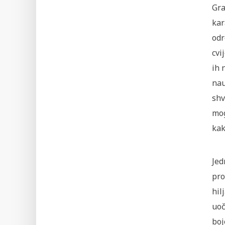
Gra
kar
odr
cvi
ih 
nau
shv
mog
kak
Jed
pro
hil
uoč
boj