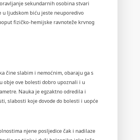
aboravljanje sekundarnih osobina stvari
je u ljudskom biću jeste neuporedivo
e poput fizičko-hemijske ravnoteže krvnog
eka čine slabim i nemoćnim, obaraju ga s
u obje ove bolesti dobro upoznali i u
rametre. Nauka je egzaktno odredila i
sti, slabosti koje dovode do bolesti i uopće
lnostima njene posljedice čak i nadilaze