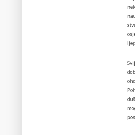
nek
nau
stv
osj
lje
Svi
dob
oho
Poh
duš
mog
pos