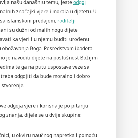
avlja našu današnju temu, jeste
odgoj
alnih značajki vjere i morala u djetetu. U
 sa islamskom predajom,
roditelji
ani su dužni od malih nogu dijete
vati ka vjeri i u njemu buditi urođenu
u obožavanja Boga. Posredstvom ibadeta
o je navoditi dijete na poslušnost Božijim
jedima te ga na putu uspostave veze sa
treba odgojiti da bude moralno i dobro
 stvorenje.
ove odgoja vjere i korisna je po pitanju
og znanja, dijele se u dvije skupine:
čnici, u okviru naučnog napretka i pomoću