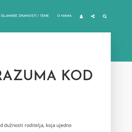
ISLAMSKE ZNANOSTI I TEME
O NAMA
 RAZUMA KOD
d dužnosti roditelja, koja ujedno