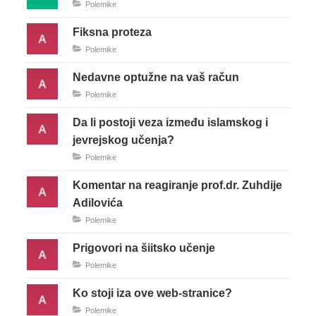
Polemike
Fiksna proteza
Polemike
Nedavne optužne na vaš račun
Polemike
Da li postoji veza između islamskog i
jevrejskog učenja?
Polemike
Komentar na reagiranje prof.dr. Zuhdije
Adilovića
Polemike
Prigovori na šiitsko učenje
Polemike
Ko stoji iza ove web-stranice?
Polemike