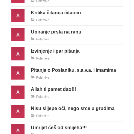
Polemike
Kritika čitaoca čitaocu
Polemike
Upiranje prsta na ranu
Polemike
Izvinjenje i par pitanja
Polemike
Pitanja o Poslaniku, s.a.v.a. i imamima
Polemike
Allah ti pamet dao!!!
Polemike
Nisu slijepe oči, nego srce u grudima
Polemike
Umrijet ćeš od smijeha!!!