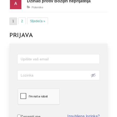
Džihad protiv Božijih neprijatelja
Polemike
1
2
Sljedeća »
PRIJAVA
Izgubljena lozinka?
Zapamti me