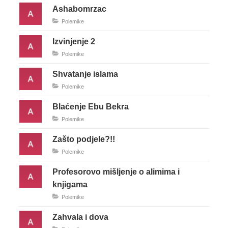
Ashabomrzac
Polemike
Izvinjenje 2
Polemike
Shvatanje islama
Polemike
Blaćenje Ebu Bekra
Polemike
Zašto podjele?!!
Polemike
Profesorovo mišljenje o alimima i
knjigama
Polemike
Zahvala i dova