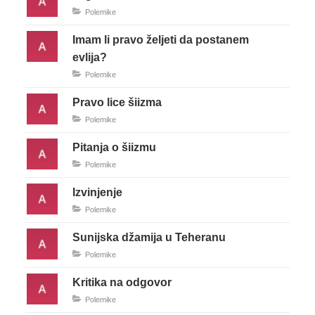
Polemike
Imam li pravo željeti da postanem
evlija?
Polemike
Pravo lice šiizma
Polemike
Pitanja o šiizmu
Polemike
Izvinjenje
Polemike
Sunijska džamija u Teheranu
Polemike
Kritika na odgovor
Polemike