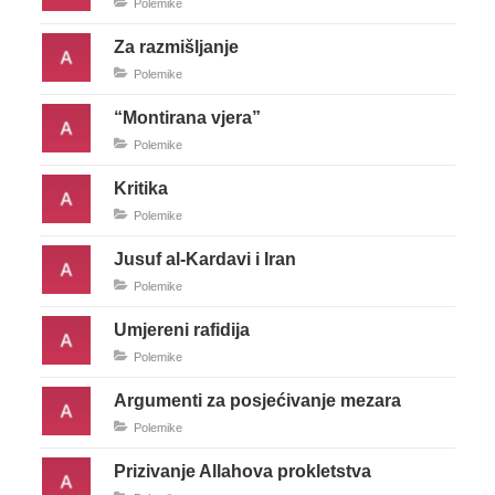
Polemike
Za razmišljanje
Polemike
“Montirana vjera”
Polemike
Kritika
Polemike
Jusuf al-Kardavi i Iran
Polemike
Umjereni rafidija
Polemike
Argumenti za posjećivanje mezara
Polemike
Prizivanje Allahova prokletstva