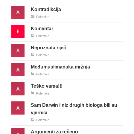
Kontradikcija
Polemike
Komentar
Polemike
Nepoznata riječ
Polemike
Međumuslimanska mržnja
Polemike
Teško vama!!!
Polemike
Sam Darwin i niz drugih biologa bili su
vjernici
Polemike
Argumenti za rečeno