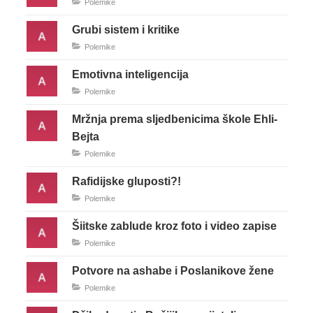
Polemike
Grubi sistem i kritike
Polemike
Emotivna inteligencija
Polemike
Mržnja prema sljedbenicima škole Ehli-
Bejta
Polemike
Rafidijske gluposti?!
Polemike
Šiitske zablude kroz foto i video zapise
Polemike
Potvore na ashabe i Poslanikove žene
Polemike