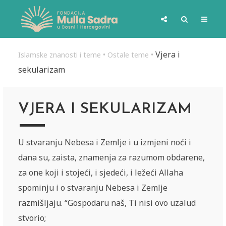
Vjera i
Islamske znanosti i teme
•
Ostale teme
•
sekularizam
VJERA I SEKULARIZAM
U stvaranju Nebesa i Zemlje i u izmjeni noći i
dana su, za­ista, znamenja za razumom obdarene,
za one koji i sto­je­ći, i sjedeći, i ležeći Allaha
spominju i o stvaranju Nebesa i Zem­lje
razmišljaju. “Gospodaru naš, Ti nisi ovo uzalud
stvo­rio;