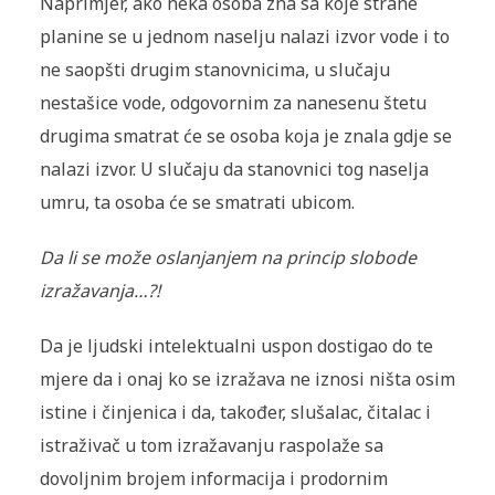
Naprimjer, ako neka osoba zna sa koje strane
planine se u jednom naselju nalazi izvor vode i to
ne saopšti drugim stanovnicima, u slučaju
nestašice vode, odgovornim za nanesenu štetu
drugima smatrat će se osoba koja je znala gdje se
nalazi izvor. U slučaju da stanovnici tog naselja
umru, ta osoba će se smatrati ubicom.
Da li se može oslanjanjem na princip slobode
izražavanja…?!
Da je ljudski intelektualni uspon dostigao do te
mjere da i onaj ko se izražava ne iznosi ništa osim
istine i činjenica i da, također, slušalac, čitalac i
istraživač u tom izražavanju raspolaže sa
dovoljnim brojem informacija i prodornim