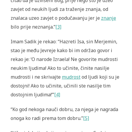
čitao da je uzvišeni Bog, prije nego što je uzeo
zavjet od neukih ljudi za traženje znanja, od
znalaca uzeo zavjet o podučavanju jer je
znanje
bilo prije neznanja.”
[3]
Imam Sadik je rekao: “Hazreti Isa, sin Merjemin,
stao je među Jevreje kako bi im održao govor i
rekao je: ‘O narode Izraela! Ne govorite mudrosti
neukim ljudima! Ako to učinite, činite nasilje
mudrosti i ne skrivajte
mudrost
od ljudi koji su je
dostojni! Ako to učinite, učinili ste nasilje tim
dostojnim ljudima!’”
[4]
“Ko god nekoga nauči dobru, za njega je nagrada
onoga ko radi prema tom dobru.”
[5]