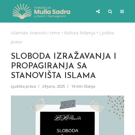
Islamske znanosti i teme
•
Kultura življenja
•
Ljudska
prava
SLOBODA IZRAŽAVANJA I
PROPAGIRANJA SA
STANOVIŠTA ISLAMA
Ljudska prava
24 Juna, 2025
16 min čitanja