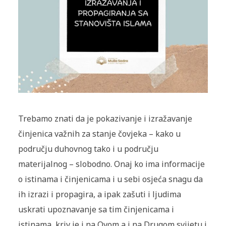
Trebamo znati da je pokazivanje i izražavanje
činjenica važnih za stanje čovjeka – kako u
području duhovnog tako i u području
materijalnog – slobodno. Onaj ko ima informacije
o istinama i činjenicama i u sebi osjeća snagu da
ih izrazi i propagira, a ipak zašuti i ljudima
uskrati upoznavanje sa tim činjenicama i
istinama, kriv je i na Ovom a i na Drugom svijetu i