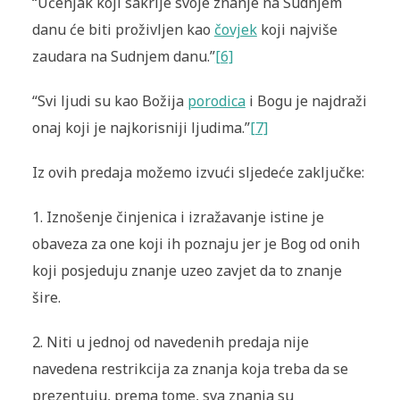
“Učenjak koji sakrije svoje znanje na Sudnjem
danu će biti proživljen kao
čovjek
koji najviše
zaudara na Sudnjem danu.”
[6]
“Svi ljudi su kao Božija
porodica
i Bogu je najdraži
onaj koji je najkorisniji ljudima.”
[7]
Iz ovih predaja možemo izvući sljedeće zaključke:
1. Iznošenje činjenica i izražavanje istine je
obaveza za one koji ih poznaju jer je Bog od onih
koji posjeduju znanje uzeo zavjet da to znanje
šire.
2. Niti u jednoj od navedenih predaja nije
navedena restrikcija za znanja koja treba da se
prezentuju, prema tome, sva znanja su