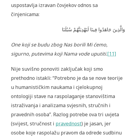
uspostavlja izravan čovjekov odnos sa
činjenicama:
وَالَّذِينَ جَاهَدُوا فِينَا لَنَهْدِيَنَّهُمْ سُبُلَنَا
One koji se budu zbog Nas borili Mi ćemo,
sigurno, putevima koji Nama vode uputiti.
[11]
Nije suvišno ponoviti zaključak koji smo
prethodno istakli: “Potrebno je da se nove teorije
u humanističkim naukama i cjelokupnoj
ontologiji stave na raspolaganje stanovištima
istraživanja i analizama svjesnih, stručnih i
pravednih osoba”. Razlog potrebe ova tri uvjeta
(svijest, stručnost i
pravednost
) je jasan, jer
osobe koje raspolažu pravom da odrede sudbinu