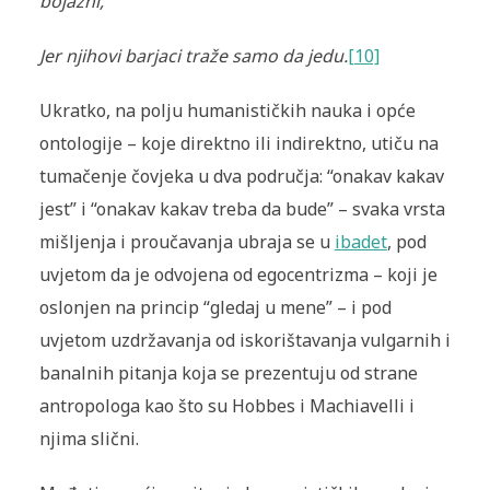
bojazni,
Jer njihovi barjaci traže samo da jedu.
[10]
Ukratko, na polju humanističkih nauka i opće
ontologije – koje direktno ili indirektno, utiču na
tumačenje čovjeka u dva područja: “onakav kakav
jest” i “onakav kakav treba da bude” – svaka vrsta
mišljenja i proučavanja ubraja se u
ibadet
, pod
uvjetom da je odvojena od egocentrizma – koji je
oslonjen na princip “gledaj u mene” – i pod
uvjetom uzdržavanja od iskorištavanja vulgarnih i
banalnih pitanja koja se prezentuju od strane
antropologa kao što su Hobbes i Machiavelli i
njima slični.