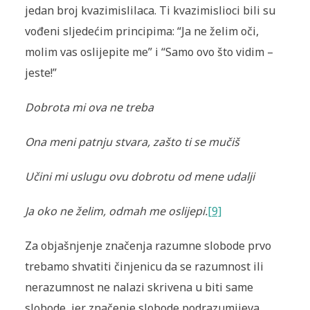
jedan broj kvazimislilaca. Ti kvazimislioci bili su
vođeni sljedećim principima: “Ja ne želim oči,
molim vas oslijepite me” i “Samo ovo što vidim –
jeste!”
Dobrota mi ova ne treba
Ona meni patnju stvara, zašto ti se mučiš
Učini mi uslugu ovu dobrotu od mene udalji
Ja oko ne želim, odmah me oslijepi.
[9]
Za objašnjenje značenja razumne slobode prvo
trebamo shvatiti činjenicu da se razumnost ili
nerazumnost ne nalazi skrivena u biti same
slobode, jer značenje slobode podrazumijeva