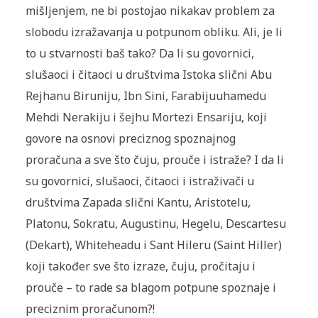
mišljenjem, ne bi postojao nikakav problem za
slobodu izražavanja u potpunom obliku. Ali, je li
to u stvarnosti baš tako? Da li su govornici,
slušaoci i čitaoci u društvima Istoka slični Abu
Rejhanu Biruniju, Ibn Sini, Farabijuuhamedu
Mehdi Nerakiju i šejhu Mortezi Ensariju, koji
govore na osnovi preciznog spoznajnog
proračuna a sve što čuju, prouče i istraže? I da li
su govornici, slušaoci, čitaoci i istraživači u
društvima Zapada slični Kantu, Aristotelu,
Platonu, Sokratu, Augustinu, Hegelu, Descartesu
(Dekart), Whiteheadu i Sant Hileru (Saint Hiller)
koji također sve što izraze, čuju, pročitaju i
prouče – to rade sa blagom potpune spoznaje i
preciznim proračunom?!