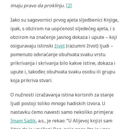
imaju pravo da proklinju.
[2]
Iako su sagovornici prvog ajeta sljedbenici Knjige,
ipak, s obzirom na uopćenost sljedećeg ajeta, i s
obzirom na značenje jasnog dokaza i upute – koji
osiguravaju istinski
život
(razumni život) ljudi –
pomenuto odvraćanje obuhvata svaku vrstu
prikrivanja i skrivanja bilo kakve istine, dokaza i
upute i, također, obuhvata svaku osobu ili grupu
koja prikriva stvari.
O nužnosti izražavanja istina korisnih za stanje
ljudi postoji toliko mnogo hadiskih izvora. U
nastavku ćemo navesti samo nekoliko primjera:
Imam Sadik
, a.s., je rekao: “U Alijevoj knjizi sam