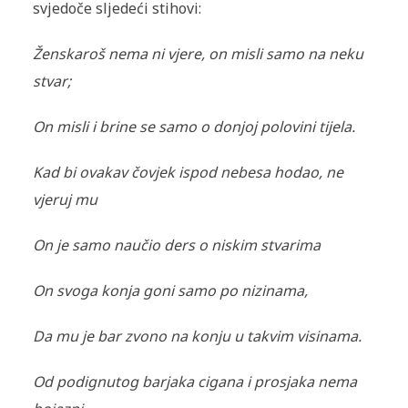
svjedoče sljedeći stihovi:
Ženskaroš nema ni vjere, on misli samo na neku
stvar;
On misli i brine se samo o donjoj polovini tijela.
Kad bi ovakav čovjek ispod nebesa hodao, ne
vjeruj mu
On je samo naučio ders o niskim stvarima
On svoga konja goni samo po nizinama,
Da mu je bar zvono na konju u takvim visinama.
Od podignutog barjaka cigana i prosjaka nema