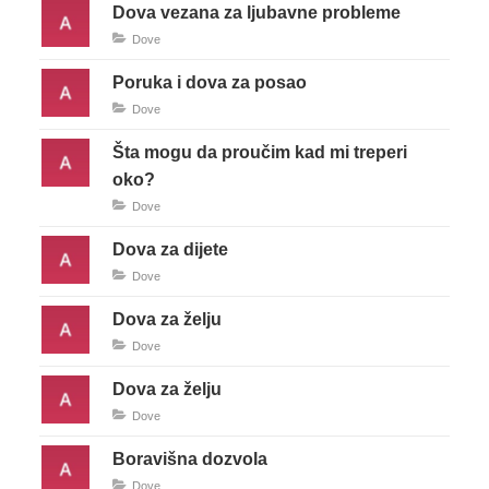
Dova vezana za ljubavne probleme
Dove
Poruka i dova za posao
Dove
Šta mogu da proučim kad mi treperi
oko?
Dove
Dova za dijete
Dove
Dova za želju
Dove
Dova za želju
Dove
Boravišna dozvola
Dove