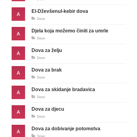
El-Dževšenul-kebir dova
Dove
Djela koja možemo činiti za umrle
Dove
Dova za želju
Dove
Dova za brak
Dove
Dova za skidanje bradavica
Dove
Dova za djecu
Dove
Dova za dobivanje potomstva
Dove