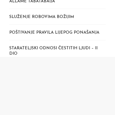
ALLAME TABATABAIJA
SLUŽENJE ROBOVIMA BOŽIJIM
POŠTIVANJE PRAVILA LIJEPOG PONAŠANJA
STARATELJSKI ODNOSI ČESTITIH LJUDI – II
DIO
STARATELJSKI ODNOSI ČESTITIH LJUDI – I DIO
POKROVITELJSTVO ČESTITIH LJUDI – III DIO