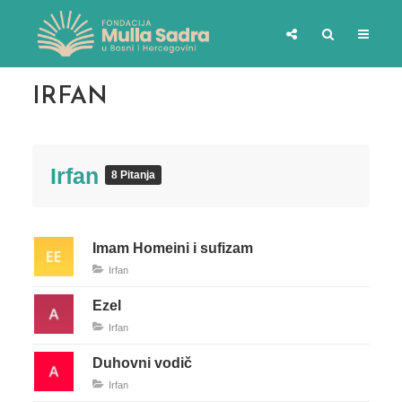
IRFAN
Irfan
8 Pitanja
Imam Homeini i sufizam
Irfan
Ezel
Irfan
Duhovni vodič
Irfan