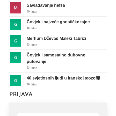
Savladavanje nefsa
Irfan
Čovjek i najveće gnostičke tajne
Irfan
Merhum Dževad Maleki Tabrizi
Irfan
Čovjek i samostalno duhovno
putovanje
Irfan
40 svjetlosnih ljudi u iranskoj teozofiji
Irfan
PRIJAVA