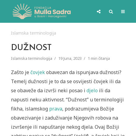
Islamska terminologija
DUŽNOST
Islamska terminologija
19 Juna, 2023
1 min čitanja
Zašto je
čovjek
obavezan da ispunjava dužnosti?
Temelj dužnosti je to da se osvijesti čovjek ili da
se obaveže da izvrši neki posao i
djelo
ili da
napusti neku aktivnost. “Dužnost” u terminologiji
fikha, islamskog
prava
, podrazumijeva Božije
obavezivanje i zaduživanje Njegovih robova na
izvršenje ili napuštanje nekog djela. Ovaj Božiji