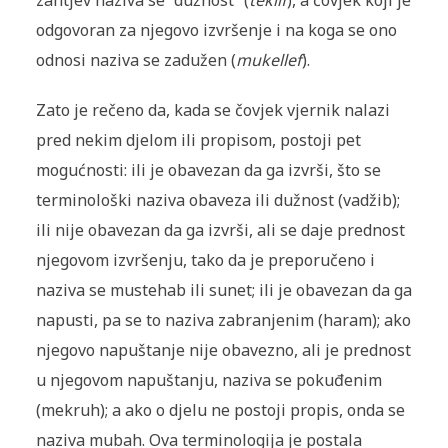
zahtjev naziva se “dužnost” (
teklif
), a čovjek koji je
odgovoran za njegovo izvršenje i na koga se ono
odnosi naziva se zadužen (
mukellef
).
Zato je rečeno da, kada se čovjek vjernik nalazi
pred nekim djelom ili propisom, postoji pet
mogućnosti: ili je obavezan da ga izvrši, što se
terminološki naziva obaveza ili dužnost (vadžib);
ili nije obavezan da ga izvrši, ali se daje prednost
njegovom izvršenju, tako da je preporučeno i
naziva se mustehab ili sunet; ili je obavezan da ga
napusti, pa se to naziva zabranjenim (haram); ako
njegovo napuštanje nije obavezno, ali je prednost
u njegovom napuštanju, naziva se pokuđenim
(mekruh); a ako o djelu ne postoji propis, onda se
naziva mubah. Ova terminologija je postala