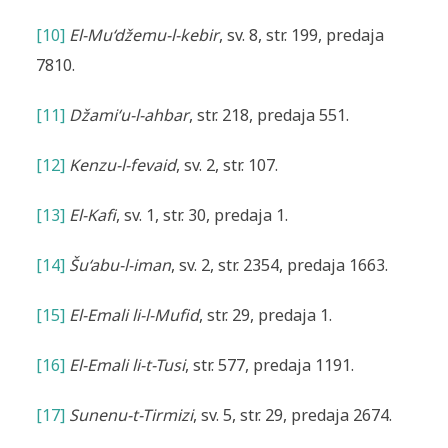
[10]
El-Mu‘džemu-l-kebir
, sv. 8, str. 199, predaja
7810.
[11]
Džami‘u-l-ahbar
, str. 218, predaja 551.
[12]
Kenzu-l-fevaid
, sv. 2, str. 107.
[13]
El-Kafi
, sv. 1, str. 30, predaja 1.
[14]
Šu‘abu-l-iman
, sv. 2, str. 2354, predaja 1663.
[15]
El-Emali li-l-Mufid
, str. 29, predaja 1.
[16]
El-Emali li-t-Tusi
, str. 577, predaja 1191.
[17]
Sunenu-t-Tirmizi
, sv. 5, str. 29, predaja 2674.