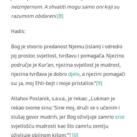
neizmjernom. A shvatiti mogu samo oni koji su
razumom obdareni.
[8]
Hadis:
Bog je stvorio predanost Njemu (islam) i odredio
joj prostor, svjetlost, tvrđavu i pomagača. Njezino
područje je Kur’an, njezina svjetlost je mudrost,
njezina tvrđava je dobro
djelo
, a njezini pomagači
su: ja, moj Ehli-bejt i moje pristalice.“
[9]
Allahov Poslanik, s.a.v.a., je rekao: „Lukman je
rekao svome sinu: ‘Sine moj, druži se s učenim i
slušaj govor mudrih, jer Bog oživljuje zamrlo
srce
svjetlošću mudrosti kao što zamrlu zemlju
oživljuje obilnom kišom.’“
[10]