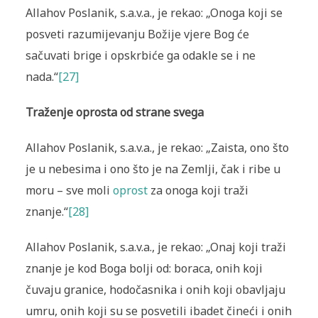
Allahov Poslanik, s.a.v.a., je rekao: „Onoga koji se
posveti razumijevanju Božije vjere Bog će
sačuvati brige i opskrbiće ga odakle se i ne
nada.“
[27]
Traženje oprosta od strane svega
Allahov Poslanik, s.a.v.a., je rekao: „Zaista, ono što
je u nebesima i ono što je na Zemlji, čak i ribe u
moru – sve moli
oprost
za onoga koji traži
znanje.“
[28]
Allahov Poslanik, s.a.v.a., je rekao: „Onaj koji traži
znanje je kod Boga bolji od: boraca, onih koji
čuvaju granice, hodočasnika i onih koji obavljaju
umru, onih koji su se posvetili ibadet čineći i onih