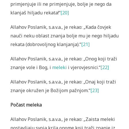
primjenjuje ili ne primjenjuje, bolje je nego da
klanjaš hiljadu rekata!“
[20]
Allahov Poslanik, s.a.v.a., je rekao: „Kada čovjek
nauči neku oblast znanja bolje mu je nego hiljadu
rekata (dobrovoljnog klanjanja).“
[21]
Allahov Poslanik, s.a.v.a., je rekao: „Onog koji traži
znanje vole i Bog, i
meleki
i vjerovjesnici.“
[22]
Allahov Poslanik, s.a.v.a., je rekao: „Onaj koji traži
znanje okružen je Božijom pažnjom.“
[23]
Počast meleka
Allahov Poslanik, s.a.v.a., je rekao: „Zaista meleki
postavljaju svoja krila onome koji traži znanje iz