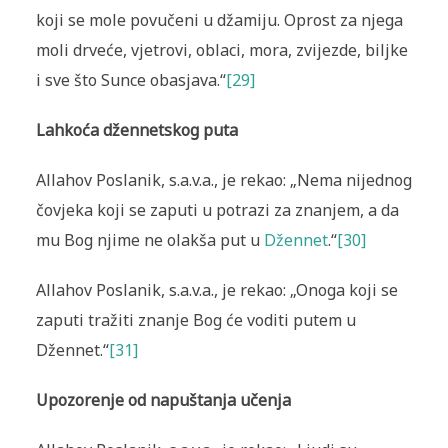
koji se mole povučeni u džamiju. Oprost za njega
moli drveće, vjetrovi, oblaci, mora, zvijezde, biljke
i sve što Sunce obasjava.“
[29]
Lahkoća džennetskog puta
Allahov Poslanik, s.a.v.a., je rekao: „Nema nijednog
čovjeka koji se zaputi u potrazi za znanjem, a da
mu Bog njime ne olakša put u
Džennet
.“
[30]
Allahov Poslanik, s.a.v.a., je rekao: „Onoga koji se
zaputi tražiti znanje Bog će voditi putem u
Džennet.“
[31]
Upozorenje od napuštanja učenja