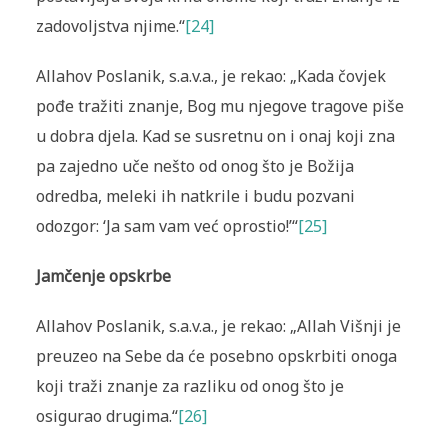
zadovoljstva njime.“
[24]
Allahov Poslanik, s.a.v.a., je rekao: „Kada čovjek
pođe tražiti znanje, Bog mu njegove tragove piše
u dobra djela. Kad se susretnu on i onaj koji zna
pa zajedno uče nešto od onog što je Božija
odredba, meleki ih natkrile i budu pozvani
odozgor: ‘Ja sam vam već oprostio!’“
[25]
Jamčenje opskrbe
Allahov Poslanik, s.a.v.a., je rekao: „Allah Višnji je
preuzeo na Sebe da će posebno opskrbiti onoga
koji traži znanje za razliku od onog što je
osigurao drugima.“
[26]