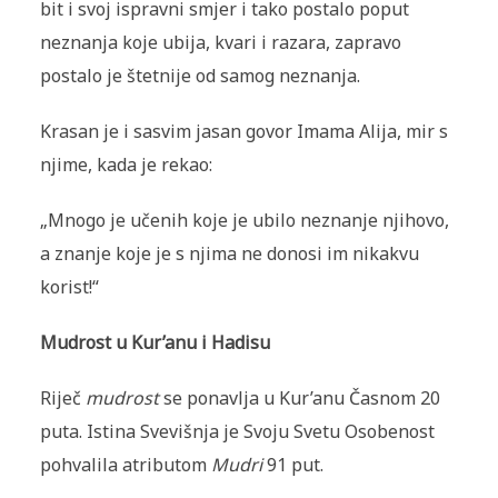
bit i svoj ispravni smjer i tako postalo poput
neznanja koje ubija, kvari i razara, zapravo
postalo je štetnije od samog neznanja.
Krasan je i sasvim jasan govor Imama Alija, mir s
njime, kada je rekao:
„Mnogo je učenih koje je ubilo neznanje njihovo,
a znanje koje je s njima ne donosi im nikakvu
korist!“
Mudrost u Kur’anu i Hadisu
Riječ
mudrost
se ponavlja u Kur’anu Časnom 20
puta. Istina Svevišnja je Svoju Svetu Osobenost
pohvalila atributom
Mudri
91 put.