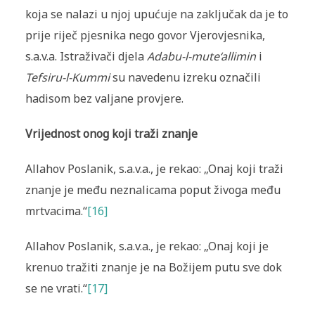
koja se nalazi u njoj upućuje na zaključak da je to
prije riječ pjesnika nego govor Vjerovjesnika,
s.a.v.a. Istraživači djela
Adabu-l-mute‘allimin
i
Tefsiru-l-Kummi
su navedenu izreku označili
hadisom bez valjane provjere.
Vrijednost onog koji traži znanje
Allahov Poslanik, s.a.v.a., je rekao: „Onaj koji traži
znanje je među neznalicama poput živoga među
mrtvacima.“
[16]
Allahov Poslanik, s.a.v.a., je rekao: „Onaj koji je
krenuo tražiti znanje je na Božijem putu sve dok
se ne vrati.“
[17]