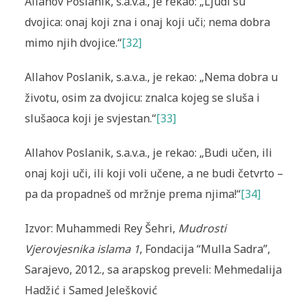
Allahov Poslanik, s.a.v.a., je rekao: „Ljudi su
dvojica: onaj koji zna i onaj koji uči; nema dobra
mimo njih dvojice.“
[32]
Allahov Poslanik, s.a.v.a., je rekao: „Nema dobra u
životu, osim za dvojicu: znalca kojeg se sluša i
slušaoca koji je svjestan.“
[33]
Allahov Poslanik, s.a.v.a., je rekao: „Budi učen, ili
onaj koji uči, ili koji voli učene, a ne budi četvrto –
pa da propadneš od mržnje prema njima!“
[34]
Izvor: Muhammedi Rey Šehri,
Mudrosti
Vjerovjesnika islama 1
, Fondacija “Mulla Sadra”,
Sarajevo, 2012., sa arapskog preveli: Mehmedalija
Hadžić i Samed Jelešković