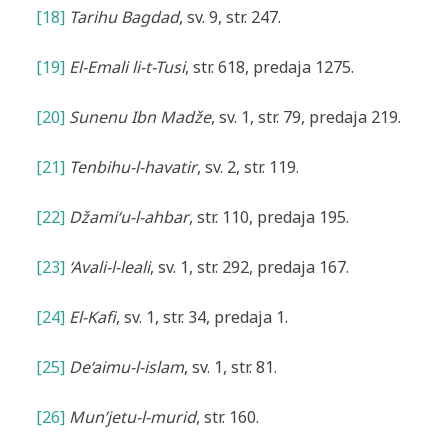
[18]
Tarihu Bagdad
, sv. 9, str. 247.
[19]
El-Emali li-t-Tusi
, str. 618, predaja 1275.
[20]
Sunenu Ibn Madže
, sv. 1, str. 79, predaja 219.
[21]
Tenbihu-l-havatir
, sv. 2, str. 119.
[22]
Džami‘u-l-ahbar
, str. 110, predaja 195.
[23]
‘Avali-l-leali
, sv. 1, str. 292, predaja 167.
[24]
El-Kafi
, sv. 1, str. 34, predaja 1.
[25]
De‘aimu-l-islam
, sv. 1, str. 81.
[26]
Mun’jetu-l-murid
, str. 160.