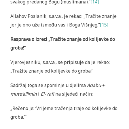
svakog predanog Bogu (muslimana).“
[14]
Allahov Poslanik, s.a.v.a., je rekao: „Tražite znanje
jer je ono uže između vas i Boga Višnjeg.“
[15]
Rasprava o izreci „Tražite znanje od kolijevke do
groba!“
Vjerovjesniku, s.a.v.a., se pripisuje da je rekao:
„Tražite znanje od kolijevke do groba!“
Sadržaj toga se spominje u djelima
Adabu-l-
mute‘allimin
i
El-Vafi
na sljedeći način:
„Rečeno je: ‘Vrijeme traženja traje od kolijevke do
groba.’“