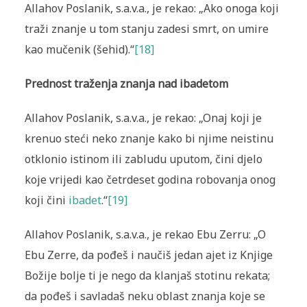
Allahov Poslanik, s.a.v.a., je rekao: „Ako onoga koji
traži znanje u tom stanju zadesi smrt, on umire
kao mučenik (šehid).“
[18]
Prednost traženja znanja nad ibadetom
Allahov Poslanik, s.a.v.a., je rekao: „Onaj koji je
krenuo steći neko znanje kako bi njime neistinu
otklonio istinom ili zabludu uputom, čini djelo
koje vrijedi kao četrdeset godina robovanja onog
koji čini
ibadet
.“
[19]
Allahov Poslanik, s.a.v.a., je rekao Ebu Zerru: „O
Ebu Zerre, da pođeš i naučiš jedan ajet iz Knjige
Božije bolje ti je nego da klanjaš stotinu rekata;
da pođeš i savladaš neku oblast znanja koje se