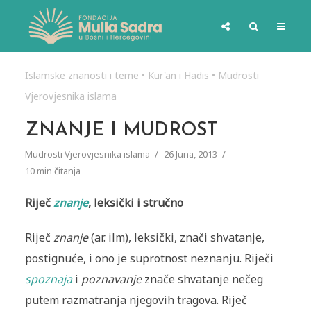
Islamske znanosti i teme
•
Kur'an i Hadis
•
Mudrosti
Vjerovjesnika islama
ZNANJE I MUDROST
Mudrosti Vjerovjesnika islama
26 Juna, 2013
10 min čitanja
Riječ
znanje
, leksički i stručno
Riječ
znanje
(ar. ilm), leksički, znači shvatanje,
postignuće, i ono je suprotnost neznanju. Riječi
spoznaja
i
poznavanje
znače shvatanje nečeg
putem razmatranja njegovih tragova. Riječ