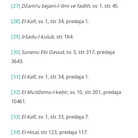
[27]
Džami‘u bejani-l-‘ilmi ve fadlih
, sv. 1, str. 45.
[28]
El-Kafi
, sv. 1, str. 34, predaja 1.
[29]
Iršadu-l-kulub
, str. 164.
[30]
Sunenu Ebi Davud
, sv. 3, str. 317, predaja
3643.
[31]
El-Kafi
, sv. 1, str. 34, predaja 1.
[32]
El-Mu‘džemu-l-kebir
, sv. 10, str. 201, predaja
10461.
[33]
El-Kafi
, sv. 1, str. 33, predaja 7.
[34]
El-Hisal
, str. 123, predaja 117.