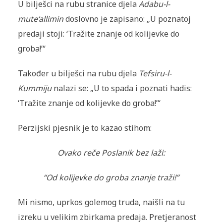
U bilješci na rubu stranice djela
Adabu-l-
mute‘allimin
doslovno je zapisano: „U poznatoj
predaji stoji: ‘Tražite znanje od kolijevke do
groba!’“
Također u bilješci na rubu djela
Tefsiru-l-
Kummiju
nalazi se: „U to spada i poznati hadis:
‘Tražite znanje od kolijevke do groba!’“
Perzijski pjesnik je to kazao stihom:
Ovako reče Poslanik bez laži:
“Od kolijevke do groba znanje traži!”
Mi nismo, uprkos golemog truda, naišli na tu
izreku u velikim zbirkama predaja. Pretjeranost