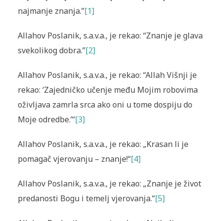
najmanje znanja.”
[1]
Allahov Poslanik, s.a.v.a., je rekao: “Znanje je glava
svekolikog dobra.”
[2]
Allahov Poslanik, s.a.v.a., je rekao: “Allah Višnji je
rekao: ‘Zajedničko učenje među Mojim robovima
oživljava zamrla srca ako oni u tome dospiju do
Moje odredbe.’“
[3]
Allahov Poslanik, s.a.v.a., je rekao: „Krasan li je
pomagač vjerovanju – znanje!“
[4]
Allahov Poslanik, s.a.v.a., je rekao: „Znanje je život
predanosti Bogu i temelj vjerovanja.“
[5]