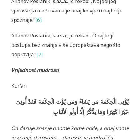
Allahov Poslanik, s.a.v.a., je rekao: „Najboljeg
vjerovanja među vama je onaj ko vjeru najbolje
spoznaje.“
[6]
Allahov Poslanik, s.a.v.a., je rekao: „Onaj koji
postupa bez znanja više upropaštava nego što
popravlja.“
[7]
Vrijednost mudrosti
Kur’an:
يُؤْتِى الْحِكْمَةَ مَن يَشَاءُ وَمَن يُؤْتَ الْحِكْمَةَ فَقَدْ أُوتِىَ
خَيْرً‌ا كَثِيرً‌ا وَمَا يَذَّكَّرُ‌ إِلَّا أُولُو الْأَلْبَابِ
On daruje znanje onome kome hoće, a onaj kome
je znanje darovano, – darovan je mudrošću