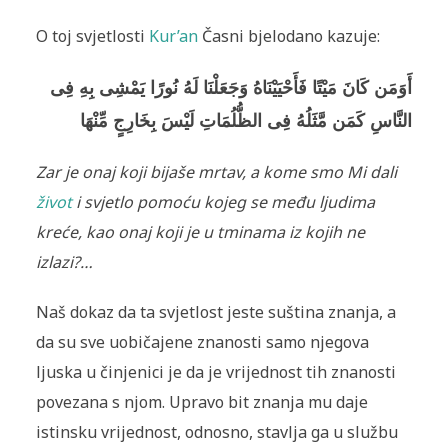
O toj svjetlosti
Kur’an
Časni bjelodano kazuje:
أَوَمَن كَانَ مَيْتًا فَأَحْيَيْنَاهُ وَجَعَلْنَا لَهُ نُورً‌ا يَمْشِى بِهِ فِى
النَّاسِ كَمَن مَّثَلُهُ فِى الظُّلُمَاتِ لَيْسَ بِخَارِ‌جٍ مِّنْهَا
Zar je onaj koji bijaše mrtav, a kome smo Mi dali
život
i svjetlo pomoću kojeg se među ljudima
kreće, kao onaj koji je u tminama iz kojih ne
izlazi?…
Naš dokaz da ta svjetlost jeste suština znanja, a
da su sve uobičajene znanosti samo njegova
ljuska u činjenici je da je vrijednost tih znanosti
povezana s njom. Upravo bit znanja mu daje
istinsku vrijednost, odnosno, stavlja ga u službu