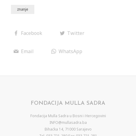
znanje
Facebook
Twitter
Email
WhatsApp
FONDACIJA MULLA SADRA
Fondacija Mulla Sadra u Bosni i Hercegovini
INFO@mullasadra.ba
Bihaćka 14, 71000 Sarajevo
Tel. 033 721-280 Fax: 033 721-281