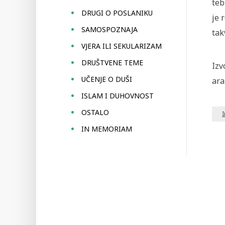
teb
DRUGI O POSLANIKU
je 
SAMOSPOZNAJA
tak
VJERA ILI SEKULARIZAM
DRUŠTVENE TEME
Izv
UČENJE O DUŠI
ara
ISLAM I DUHOVNOST
OSTALO
IN MEMORIAM