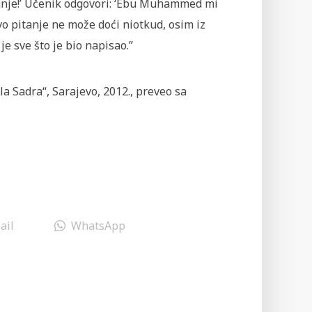
itanje!’ Učenik odgovori: ‘Ebu Muhammed mi
kvo pitanje ne može doći niotkud, osim iz
je sve što je bio napisao.”
la Sadra“, Sarajevo, 2012., preveo sa
ail
WhatsApp