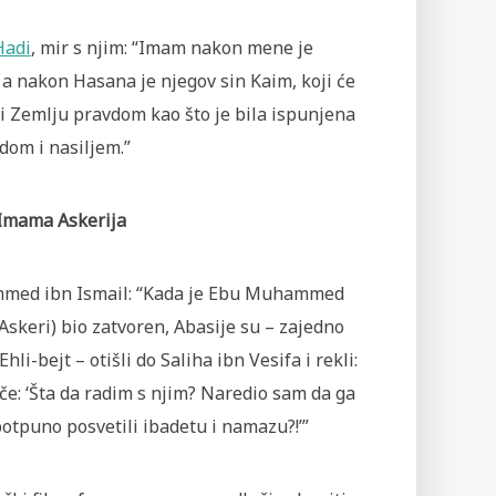
Hadi
, mir s njim: “Imam nakon mene je
a nakon Hasana je njegov sin Kaim, koji će
i Zemlju pravdom kao što je bila ispunjena
dom i nasiljem.”
 Imama Askerija
ed ibn Ismail: “Kada je Ebu Muhammed
skeri) bio zatvoren, Abasije su – zajedno
li-bejt – otišli do Saliha ibn Vesifa i rekli:
če: ‘Šta da radim s njim? Naredio sam da ga
potpuno posvetili ibadetu i namazu?!’”