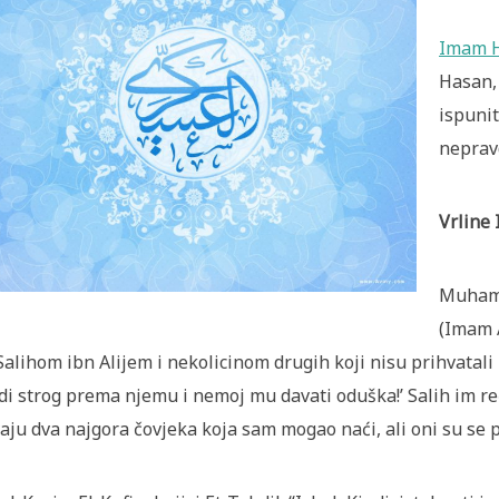
Imam 
Hasan, 
ispunit
neprav
Vrline
Muhamm
(Imam A
Salihom ibn Alijem i nekolicinom drugih koji nisu prihvatali Eh
di strog prema njemu i nemoj mu davati oduška!’ Salih im re
aju dva najgora čovjeka koja sam mogao naći, ali oni su se 