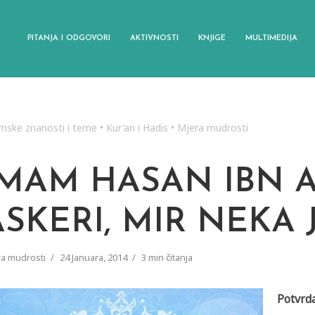
PITANJA I ODGOVORI
AKTIVNOSTI
KNJIGE
MULTIMEDIJA
amske znanosti i teme
•
Kur'an i Hadis
•
Mjera mudrosti
IMAM HASAN IBN A
ASKERI, MIR NEKA 
a mudrosti
24 Januara, 2014
3 min čitanja
Potvrd