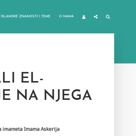
ISLAMSKE ZNANOSTI I TEME
O NAMA
LI EL-
JE NA NJEGA
a imameta Imama Askerija