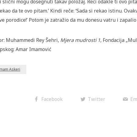
i slični mogu dosegnuti takav položaj. Reci odakle ti ovo p
rekao da te ovo pitam.’ Kindi reče: ‘Sada si rekao istinu. Ova
ve porodice!’ Potom je zatražio da mu donesu vatru i zapalio 
or: Muhammedi Rey Šehri,
Mjera mudrosti 1
, Fondacija „Mul
pskog: Amar Imamović
Imam Askeri
Facebook
Twitter
Em