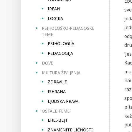
Ebu
IRFAN
sve
jed
LOGIKA
jed
PSIHOLOŠKO-PEDAGOŠKE
TEME
odg
PSIHOLOGIJA
dru
PEDAGOGIJA
‘Je
Kad
DOVE
mu 
KULTURA ŽIVLJENJA
nau
ZDRAVLJE
raz
ISHRANA
spo
LJUDSKA PRAVA
pit
OSTALE TEME
kaž
EHLI-BEJT
pot
ZNAMENITE LIČNOSTI