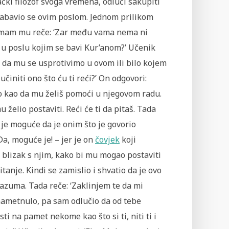
rački filozof svoga vremena, odluči sakupiti
 zabavio se ovim poslom. Jednom prilikom
 Imam mu reče: ‘Zar među vama nema ni
 u poslu kojim se bavi Kur’anom?’ Učenik
o da mu se usprotivimo u ovom ili bilo kojem
činiti ono što ću ti reći?’ On odgovori:
ako kao da mu želiš pomoći u njegovom radu.
želio postaviti. Reći će ti da pitaš. Tada
li je moguće da je onim što je govorio
Da, moguće je! – jer je on
čovjek
koji
ti blizak s njim, kako bi mu mogao postaviti
tanje. Kindi se zamislio i shvatio da je ovo
razuma. Tada reče: ‘Zaklinjem te da mi
 nametnulo, pa sam odlučio da od tebe
i na pamet nekome kao što si ti, niti ti i