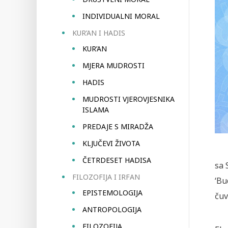
INDIVIDUALNI MORAL
KUR’AN I HADIS
KUR’AN
MJERA MUDROSTI
HADIS
MUDROSTI VJEROVJESNIKA
ISLAMA
PREDAJE S MIRADŽA
KLJUČEVI ŽIVOTA
ČETRDESET HADISA
sa 
FILOZOFIJA I IRFAN
‘Bu
EPISTEMOLOGIJA
čuv
ANTROPOLOGIJA
FILOZOFIJA