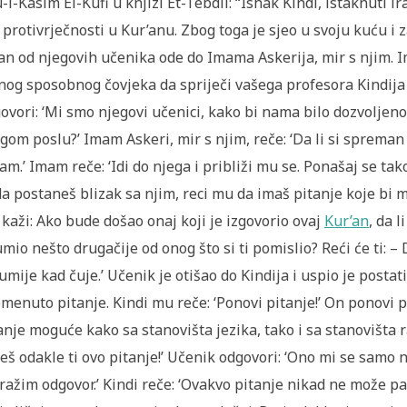
-l-Kasim El-Kufi u knjizi Et-Tebdil: “Ishak Kindi, istaknuti i
 protivrječnosti u Kur’anu. Zbog toga je sjeo u svoju kuću i
an od njegovih učenika ode do Imama Askerija, mir s njim.
nog sposobnog čovjeka da spriječi vašega profesora Kindija
ovori: ‘Mi smo njegovi učenici, kako bi nama bilo dozvoljen
gom poslu?’ Imam Askeri, mir s njim, reče: ‘Da li si spreman u
sam.’ Imam reče: ‘Idi do njega i približi mu se. Ponašaj se t
a postaneš blizak sa njim, reci mu da imaš pitanje koje bi mu 
kaži: Ako bude došao onaj koji je izgovorio ovaj
Kur’an
, da 
mio nešto drugačije od onog što si ti pomislio? Reći će ti: – 
umije kad čuje.’ Učenik je otišao do Kindija i uspio je posta
menuto pitanje. Kindi mu reče: ‘Ponovi pitanje!’ On ponovi pi
anje moguće kako sa stanovišta jezika, tako i sa stanovišta 
eš odakle ti ovo pitanje!’ Učenik odgovori: ‘Ono mi se samo
ražim odgovor.’ Kindi reče: ‘Ovakvo pitanje nikad ne može past