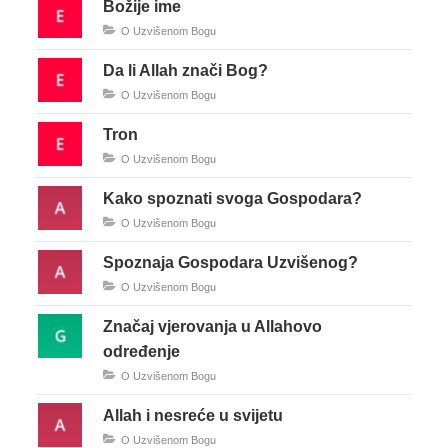
Božije ime
O Uzvišenom Bogu
Da li Allah znači Bog?
O Uzvišenom Bogu
Tron
O Uzvišenom Bogu
Kako spoznati svoga Gospodara?
O Uzvišenom Bogu
Spoznaja Gospodara Uzvišenog?
O Uzvišenom Bogu
Značaj vjerovanja u Allahovo
određenje
O Uzvišenom Bogu
Allah i nesreće u svijetu
O Uzvišenom Bogu