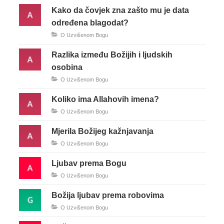
Kako da čovjek zna zašto mu je data
određena blagodat?
O Uzvišenom Bogu
Razlika između Božijih i ljudskih
osobina
O Uzvišenom Bogu
Koliko ima Allahovih imena?
O Uzvišenom Bogu
Mjerila Božijeg kažnjavanja
O Uzvišenom Bogu
Ljubav prema Bogu
O Uzvišenom Bogu
Božija ljubav prema robovima
O Uzvišenom Bogu