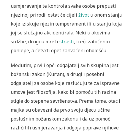
usmjeravanje te kontrola svake osobe prepusti
njezinoj prirodi, ostat će cijeli
život
u onom stanju
koje iziskuje njezin temperament ili u stanju koja
joj se slučajno akcidentirala. Neki u okovima
srdžbe, drugi u mreži
strasti
, treći zatočenici
pohlepe, a četvrti opet zahvaćeni ohološću.
Međutim, prvi i opći odgajatelj svih skupina jest
božanski zakon (Kur’an), a drugi i posebni
odgajatelj za osobe koje razlučuju te za ispravne
umove jest filozofija, kako bi pomoću tih razina
stigle do stepene savršenstva. Prema tome, otac i
majka su obavezni da prvo svoju djecu učine
poslušnim božanskom zakonu i da uz pomoć
različitih usmjeravanja i odgoja poprave njihove