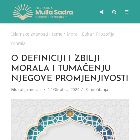
Islamske znanosti i teme
•
Moral i Etika
•
Filozofija
morala
O DEFINICIJI I ZBILJI
MORALA I TUMAČENJU
NJEGOVE PROMJENJIVOSTI
Filozofija morala
14 Oktobra, 2024
8 min čitanja