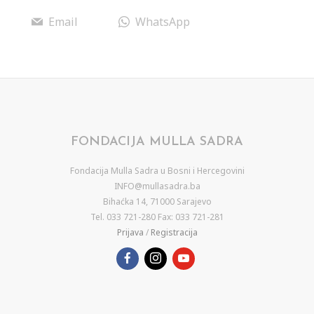
Email
WhatsApp
FONDACIJA MULLA SADRA
Fondacija Mulla Sadra u Bosni i Hercegovini
INFO@mullasadra.ba
Bihaćka 14, 71000 Sarajevo
Tel. 033 721-280 Fax: 033 721-281
Prijava
/
Registracija