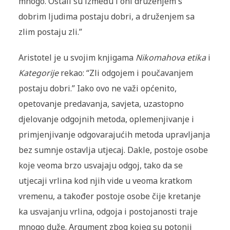
mnogo. Ostali su između i oni druženjem s
dobrim ljudima postaju dobri, a druženjem sa
zlim postaju zli.”
Aristotel je u svojim knjigama
Nikomahova etika
i
Kategorije
rekao: “Zli odgojem i poučavanjem
postaju dobri.” Iako ovo ne važi općenito,
opetovanje predavanja, savjeta, uzastopno
djelovanje odgojnih metoda, oplemenjivanje i
primjenjivanje odgovarajućih metoda upravljanja
bez sumnje ostavlja utjecaj. Dakle, postoje osobe
koje veoma brzo usvajaju odgoj, tako da se
utjecaji vrlina kod njih vide u veoma kratkom
vremenu, a također postoje osobe čije kretanje
ka usvajanju vrlina, odgoja i postojanosti traje
mnogo duže. Argument zbog kojeg su potonji