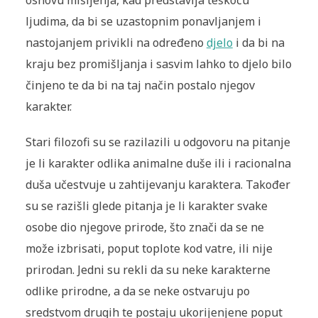
osnovu mišljenja, kad predstavlja teškoću
ljudima, da bi se uzastopnim ponavljanjem i
nastojanjem privikli na određeno
djelo
i da bi na
kraju bez promišljanja i sasvim lahko to djelo bilo
činjeno te da bi na taj način postalo njegov
karakter.
Stari filozofi su se razilazili u odgovoru na pitanje
je li karakter odlika animalne duše ili i racionalna
duša učestvuje u zahtijevanju karaktera. Također
su se razišli glede pitanja je li karakter svake
osobe dio njegove prirode, što znači da se ne
može izbrisati, poput toplote kod vatre, ili nije
prirodan. Jedni su rekli da su neke karakterne
odlike prirodne, a da se neke ostvaruju po
sredstvom drugih te postaju ukorijenjene poput