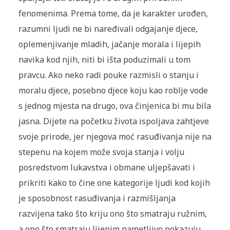
fenomenima. Prema tome, da je karakter urođen,
razumni ljudi ne bi naređivali odgajanje djece,
oplemenjivanje mladih, jačanje morala i lijepih
navika kod njih, niti bi išta poduzimali u tom
pravcu. Ako neko radi pouke razmisli o stanju i
moralu djece, posebno djece koju kao roblje vode
s jednog mjesta na drugo, ova činjenica bi mu bila
jasna. Dijete na početku života ispoljava zahtjeve
svoje prirode, jer njegova moć rasuđivanja nije na
stepenu na kojem može svoja stanja i volju
posredstvom lukavstva i obmane uljepšavati i
prikriti kako to čine one kategorije ljudi kod kojih
je sposobnost rasuđivanja i razmišljanja
razvijena tako što kriju ono što smatraju ružnim,
a ono što smatraju lijepim nametljivo pokazuju.