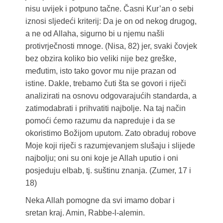
nisu uvijek i potpuno tačne. Časni Kur’an o sebi
iznosi sljedeći kriterij: Da je on od nekog drugog,
a ne od Allaha, sigurno bi u njemu našli
protivrječnosti mnoge. (Nisa, 82) jer, svaki čovjek
bez obzira koliko bio veliki nije bez greške,
međutim, isto tako govor mu nije prazan od
istine. Dakle, trebamo čuti šta se govori i riječi
analizirati na osnovu odgovarajućih standarda, a
zatimodabrati i prihvatiti najbolje. Na taj način
pomoći ćemo razumu da napreduje i da se
okoristimo Božijom uputom. Zato obraduj robove
Moje koji riječi s razumjevanjem slušaju i slijede
najbolju; oni su oni koje je Allah uputio i oni
posjeduju elbab, tj. suštinu znanja. (Zumer, 17 i
18)
Neka Allah pomogne da svi imamo dobar i
sretan kraj. Amin, Rabbe-l-alemin.