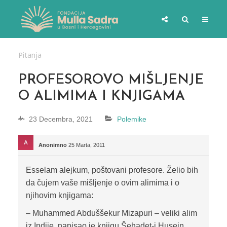
Pitanja
PROFESOROVO MIŠLJENJE
O ALIMIMA I KNJIGAMA
23 Decembra, 2021
Polemike
Anonimno
25 Marta, 2011
Esselam alejkum, poštovani profesore. Želio bih
da čujem vaše mišljenje o ovim alimima i o
njihovim knjigama:
– Muhammed Abduššekur Mizapuri – veliki alim
iz Indije, napisao je knjigu Šehadet-i Husejn