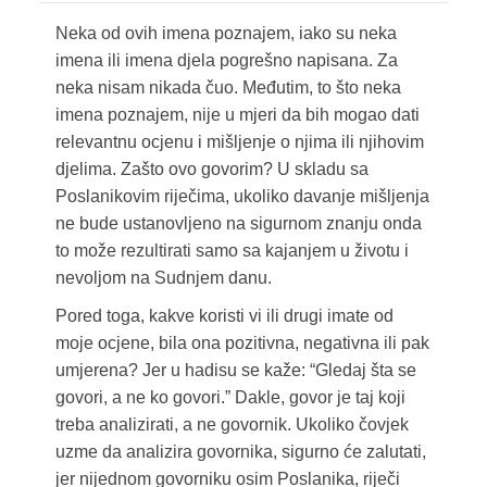
Neka od ovih imena poznajem, iako su neka
imena ili imena djela pogrešno napisana. Za
neka nisam nikada čuo. Međutim, to što neka
imena poznajem, nije u mjeri da bih mogao dati
relevantnu ocjenu i mišljenje o njima ili njihovim
djelima. Zašto ovo govorim? U skladu sa
Poslanikovim riječima, ukoliko davanje mišljenja
ne bude ustanovljeno na sigurnom znanju onda
to može rezultirati samo sa kajanjem u životu i
nevoljom na Sudnjem danu.
Pored toga, kakve koristi vi ili drugi imate od
moje ocjene, bila ona pozitivna, negativna ili pak
umjerena? Jer u hadisu se kaže: “Gledaj šta se
govori, a ne ko govori.” Dakle, govor je taj koji
treba analizirati, a ne govornik. Ukoliko čovjek
uzme da analizira govornika, sigurno će zalutati,
jer nijednom govorniku osim Poslanika, riječi