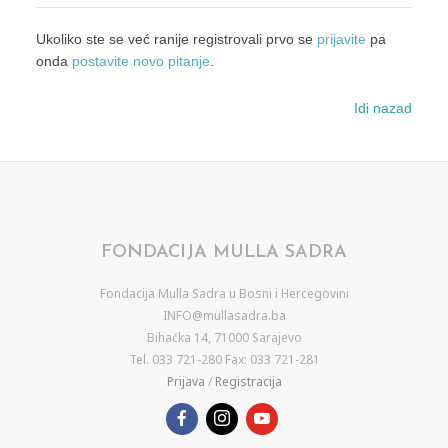
Ukoliko ste se već ranije registrovali prvo se
prijavite
pa
onda
postavite novo pitanje
.
Idi nazad
FONDACIJA MULLA SADRA
Fondacija Mulla Sadra u Bosni i Hercegovini
INFO@mullasadra.ba
Bihaćka 14, 71000 Sarajevo
Tel. 033 721-280 Fax: 033 721-281
Prijava
/
Registracija