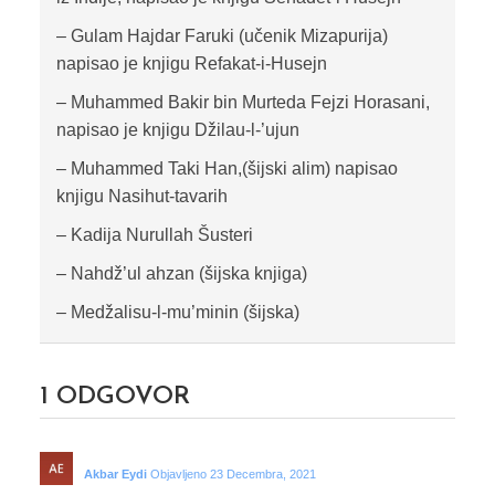
– Gulam Hajdar Faruki (učenik Mizapurija)
napisao je knjigu Refakat-i-Husejn
– Muhammed Bakir bin Murteda Fejzi Horasani,
napisao je knjigu Džilau-l-’ujun
– Muhammed Taki Han,(šijski alim) napisao
knjigu Nasihut-tavarih
– Kadija Nurullah Šusteri
– Nahdž’ul ahzan (šijska knjiga)
– Medžalisu-l-mu’minin (šijska)
1
ODGOVOR
Akbar Eydi
Objavljeno 23 Decembra, 2021