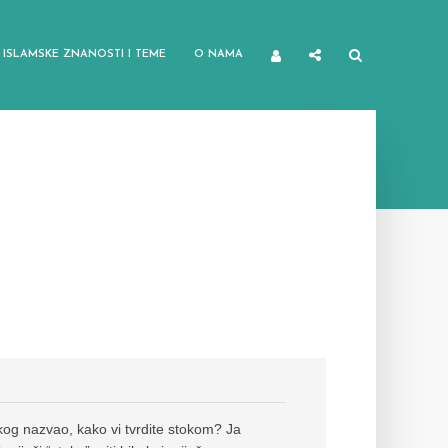
ISLAMSKE ZNANOSTI I TEME
O NAMA
nekog nazvao, kako vi tvrdite stokom? Ja