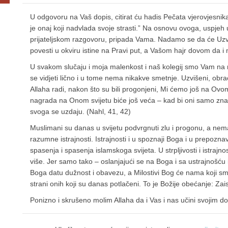
U odgovoru na Vaš dopis, citirat ću hadis Pečata vjerovjesnik
je onaj koji nadvlada svoje strasti.” Na osnovu ovoga, uspjeh 
prijateljskom razgovoru, pripada Vama. Nadamo se da će Uzvi
povesti u okviru istine na Pravi put, a Vašom hajr dovom da 
U svakom slučaju i moja malenkost i naš kolegij smo Vam na
se vidjeti lično i u tome nema nikakve smetnje. Uzvišeni, obra
Allaha radi, nakon što su bili progonjeni, Mi ćemo još na Ovom 
nagrada na Onom svijetu biće još veća – kad bi oni samo znali!
svoga se uzdaju. (Nahl, 41, 42)
Muslimani su danas u svijetu podvrgnuti zlu i progonu, a nema
razumne istrajnosti. Istrajnosti i u spoznaji Boga i u prepoznav
spasenja i spasenja islamskoga svijeta. U strpljivosti i istrajnos
više. Jer samo tako – oslanjajući se na Boga i sa ustrajnošću 
Boga datu dužnost i obavezu, a Milostivi Bog će nama koji sm
strani onih koji su danas potlačeni. To je Božije obećanje: Zais
Ponizno i skrušeno molim Allaha da i Vas i nas učini svojim d