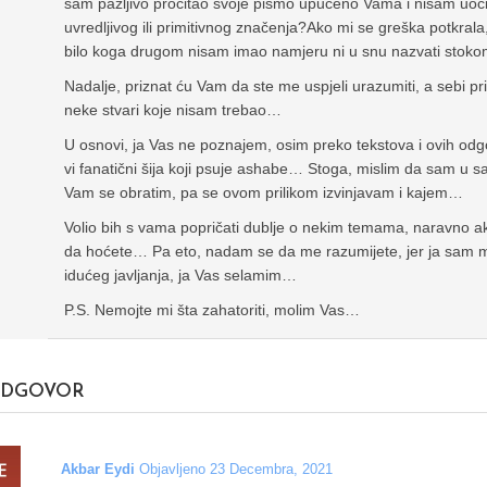
sam pažljivo pročitao svoje pismo upućeno Vama i nisam uočio ri
uvredljivog ili primitivnog značenja?Ako mi se greška potkrala
bilo koga drugom nisam imao namjeru ni u snu nazvati stokom
Nadalje, priznat ću Vam da ste me uspjeli urazumiti, a sebi p
neke stvari koje nisam trebao…
U osnovi, ja Vas ne poznajem, osim preko tekstova i ovih odgo
vi fanatični šija koji psuje ashabe… Stoga, mislim da sam u
Vam se obratim, pa se ovom prilikom izvinjavam i kajem…
Volio bih s vama popričati dublje o nekim temama, naravno ak
da hoćete… Pa eto, nadam se da me razumijete, jer ja sam m
idućeg javljanja, ja Vas selamim…
P.S. Nemojte mi šta zahatoriti, molim Vas…
DGOVOR
Akbar Eydi
Objavljeno 23 Decembra, 2021