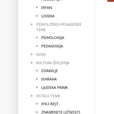
IRFAN
LOGIKA
PSIHOLOŠKO-PEDAGOŠKE
TEME
PSIHOLOGIJA
PEDAGOGIJA
DOVE
KULTURA ŽIVLJENJA
ZDRAVLJE
ISHRANA
LJUDSKA PRAVA
OSTALE TEME
EHLI-BEJT
ZNAMENITE LIČNOSTI