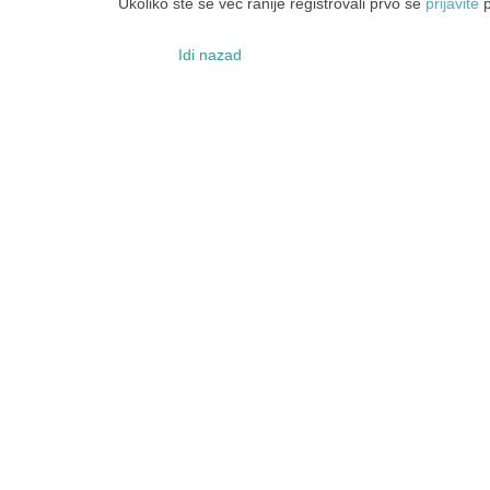
Ukoliko ste se već ranije registrovali prvo se
prijavite
p
Idi nazad