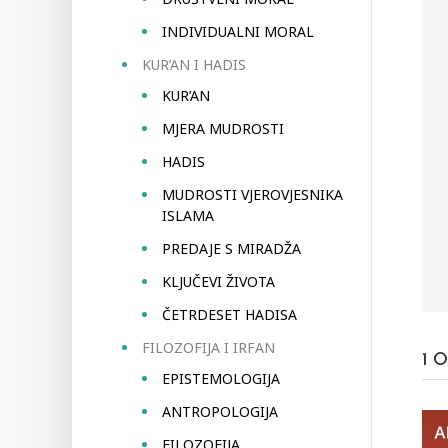
INDIVIDUALNI MORAL
KUR’AN I HADIS
KUR’AN
MJERA MUDROSTI
HADIS
MUDROSTI VJEROVJESNIKA
ISLAMA
PREDAJE S MIRADŽA
KLJUČEVI ŽIVOTA
ČETRDESET HADISA
FILOZOFIJA I IRFAN
1
O
EPISTEMOLOGIJA
ANTROPOLOGIJA
FILOZOFIJA