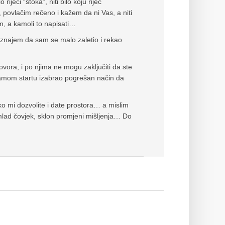
ječi “stoka”, niti bilo koju riječ
, povlačim rečeno i kažem da ni Vas, a niti
, a kamoli to napisati…
riznajem da sam se malo zaletio i rekao
vora, i po njima ne mogu zaključiti da ste
 samom startu izabrao pogrešan način da
o mi dozvolite i date prostora… a mislim
lad čovjek, sklon promjeni mišljenja… Do