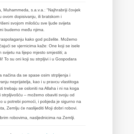
a, Muhammeda, s.a.v.a.: “Najhrabriji čovjek
u ovom dopisivanju, ili bratskom i
šeni svojom milošću sve ljude svijeta
i mi budemo među njima.
 raspolaganju kako god poželite. Možemo
ćajući se vjernicima kaže: One koji se isele
svijetu na lijepo mjesto smjestiti; a
 To su oni koji su strpljivi i u Gospodara
 načina da se spase osim strpljenja i
anju neprijatelja, kao i u pravcu vlastitoga
ti trebaju se osloniti na Allaha i ni na koga
i strpljivošću – možemo obaviti svoju od
o u potrebi pomoći, i pobjeda je sigurno na
ta, Zemlju će naslijediti Moji dobri robovi.
obrim robovima, nasljednicima na Zemlji.