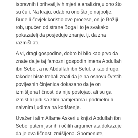
ispravnih i prihvatljivih mjerila analiziraju ono što
su čuli. Na kraju, odabiru ono što je najbolje.
Bude li čovjek koristio ove procese, on je Božiji
rob, upućen od strane Boga i to je svakako
pokazatelj da posjeduje znanje, tj. da zna
razmišljati.
A vi, dragi gospodine, dobro bi bilo kao prvo da
znate da je taj famozni gospodin imena Abdullah
ibn Sebe’, a ne Abdullah ibn Selul, a kao drugo,
također biste trebali znati da je na osnovu čvrstih
povijesnih činjenica dokazano da je on
izmišljena ličnost, da nije postojao, ali su ga
izmislili ljudi sa zlim namjerama i podmetnuli
naivnim ljudima na korištenje.
Uvaženi alim Allame Askeri u knjizi Abdullah ibn
Sebe’ putem jasnih i očitih argumenata dokazuje
da je ova ličnost izmišljena. Spomenute,