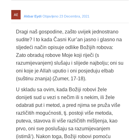
Akbar Eydi
Objavljeno 23 Decembra, 2021
Dragi naš gospodine, zašto uvijek jednostrano
sudite? I to kada Časni Kur’an jasno i glasno na
sljedeći način opisuje odlike Božijih robova:
Zato obraduj robove Moje koji riječi (s
razumijevanjem) slušaju i slijede najbolju; oni su
oni koje je Allah uputio i oni posjeduju elbab
(suštinu znanja) (Zumer, 17-18).
U skladu sa ovim, kada Božiji robovi žele
donijeti sud u vezi s nečim ili s nekim, ili žele
odabrati put i metod, a pred njima se pruža više
različitih mogućnosti, tj. postoji više metoda,
puteva, stavova ili više različitih mišljenja, kao
prvo, oni sve poslušaju sa razumijevanjem
(istimâ‘). Nakon toga, Božiji robovi pomoću