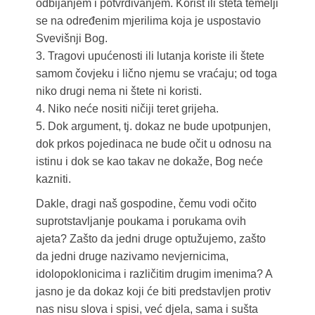
odbijanjem i potvrđivanjem. Korist ili šteta temelji
se na određenim mjerilima koja je uspostavio
Svevišnji Bog.
3. Tragovi upućenosti ili lutanja koriste ili štete
samom čovjeku i lično njemu se vraćaju; od toga
niko drugi nema ni štete ni koristi.
4. Niko neće nositi ničiji teret grijeha.
5. Dok argument, tj. dokaz ne bude upotpunjen,
dok prkos pojedinaca ne bude očit u odnosu na
istinu i dok se kao takav ne dokaže, Bog neće
kazniti.
Dakle, dragi naš gospodine, čemu vodi očito
suprotstavljanje poukama i porukama ovih
ajeta? Zašto da jedni druge optužujemo, zašto
da jedni druge nazivamo nevjernicima,
idolopoklonicima i različitim drugim imenima? A
jasno je da dokaz koji će biti predstavljen protiv
nas nisu slova i spisi, već djela, sama i sušta