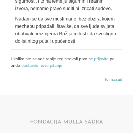
sigurnosti, i to na temelju sigurnih i realnih
izvora, nemamo pravo suditi ni izricati sudove.
Nadam se da sve muslimane, bez obzira kojem
mezhebu pripadali, štaviše, da sve ljude svijeta
obuhvati neizmjerna Božija milost i da svi stignu
do istinitog puta i upućenosti
Ukoliko ste se već ranije registrovali prvo se
prijavite
pa
onda
postavite novo pitanje
.
Idi nazad
FONDACIJA MULLA SADRA