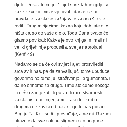
djelo. Dokaz tome je 7. ajet sure Tahrim gdje se
kaže: O vi koji niste vjerovali, danas se ne
pravdajte, zaista se kažnjavate za ono što ste
radili. Drugim riječima, kazna koju dobijate nije
ništa drugo do vaše djelo. Toga Dana svako će
glasno povikati: Kakva je ovo knjiga, ni mali ni
veliki grijeh nije propustila, sve je nabrojala!
(Kehf, 49)
Nadamo se da će ovi svijetli ajeti prosvijetliti
srca svih nas, pa da zahvaljujući tome ubuduće
govorimo na temelju istraživanja i argumenata. I
da ne brinemo za druge. Time što ćemo nekoga
ili nešto zanijekati ili potvrditi mi u stvarnosti
zaista ništa ne mijenjamo. Također, sud o
drugima ne zavisi od nas, niti je to naš posao.
Bog je Taj Koji sudi i presuđuje, a ne mi. Razum
ukazuje da sve dok ne stignemo do potpune