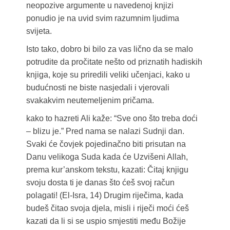
neopozive argumente u navedenoj knjizi
ponudio je na uvid svim razumnim ljudima
svijeta.
Isto tako, dobro bi bilo za vas lično da se malo
potrudite da pročitate nešto od priznatih hadiskih
knjiga, koje su priredili veliki učenjaci, kako u
budućnosti ne biste nasjedali i vjerovali
svakakvim neutemeljenim pričama.
kako to hazreti Ali kaže: “Sve ono što treba doći
– blizu je.” Pred nama se nalazi Sudnji dan.
Svaki će čovjek pojedinačno biti prisutan na
Danu velikoga Suda kada će Uzvišeni Allah,
prema kur’anskom tekstu, kazati: Čitaj knjigu
svoju dosta ti je danas što ćeš svoj račun
polagati! (El-Isra, 14) Drugim riječima, kada
budeš čitao svoja djela, misli i riječi moći ćeš
kazati da li si se uspio smjestiti među Božije