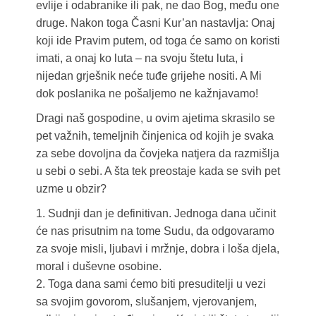
evlije i odabranike ili pak, ne dao Bog, među one
druge. Nakon toga Časni Kur’an nastavlja: Onaj
koji ide Pravim putem, od toga će samo on koristi
imati, a onaj ko luta – na svoju štetu luta, i
nijedan grješnik neće tuđe grijehe nositi. A Mi
dok poslanika ne pošaljemo ne kažnjavamo!
Dragi naš gospodine, u ovim ajetima skrasilo se
pet važnih, temeljnih činjenica od kojih je svaka
za sebe dovoljna da čovjeka natjera da razmišlja
u sebi o sebi. A šta tek preostaje kada se svih pet
uzme u obzir?
1. Sudnji dan je definitivan. Jednoga dana učinit
će nas prisutnim na tome Sudu, da odgovaramo
za svoje misli, ljubavi i mržnje, dobra i loša djela,
moral i duševne osobine.
2. Toga dana sami ćemo biti presuditelji u vezi
sa svojim govorom, slušanjem, vjerovanjem,