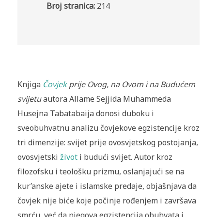
Broj stranica:
214
Knjiga
Čovjek
prije Ovog, na Ovom i na Budućem
svijetu
autora Allame Sejjida Muhammeda
Husejna Tabatabaija donosi duboku i
sveobuhvatnu analizu čovjekove egzistencije kroz
tri dimenzije: svijet prije ovosvjetskog postojanja,
ovosvjetski
život
i budući svijet. Autor kroz
filozofsku i teološku prizmu, oslanjajući se na
kur’anske ajete i islamske predaje, objašnjava da
čovjek nije biće koje počinje rođenjem i završava
smrću, već da njegova egzistencija obuhvata i