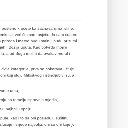
e pošteno krećete ka saznavanjima istine.
lenkosti, već što sam osjetio da sam susreo
 priroda i metod budu stalni i budu prisutni
jeh i Božija uputa. Kao potvrdu mojim
zofa, a od Boga molim da ovakav moral i
 dvije kategorije, prva se pokorava i štuje
i koji štuju Milostivog i istinoljubivi su, a
u svome umu,
iraju na temelju ispravnih mjerila,
ju najbolju opciju.
upute, kao i to da oni posjeduju suštinu
saju i slijede najbolju; oni su oni koje je