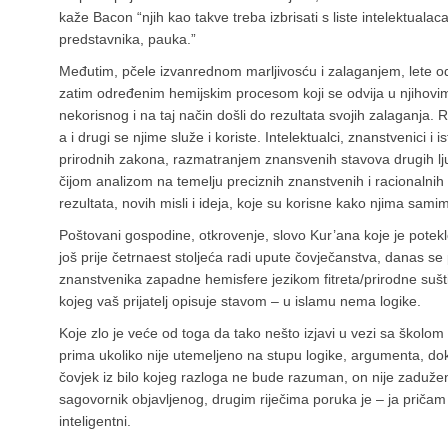
kaže Bacon “njih kao takve treba izbrisati s liste intelektualac
predstavnika, pauka.”
Međutim, pčele izvanrednom marljivosću i zalaganjem, lete od c
zatim određenim hemijskim procesom koji se odvija u njihovim
nekorisnog i na taj način došli do rezultata svojih zalaganja. 
a i drugi se njime služe i koriste. Intelektualci, znanstvenici i
prirodnih zakona, razmatranjem znansvenih stavova drugih lj
čijom analizom na temelju preciznih znanstvenih i racionalnih
rezultata, novih misli i ideja, koje su korisne kako njima samim
Poštovani gospodine, otkrovenje, slovo Kur’ana koje je pote
još prije četrnaest stoljeća radi upute čovječanstva, danas se 
znanstvenika zapadne hemisfere jezikom fitreta/prirodne sušt
kojeg vaš prijatelj opisuje stavom – u islamu nema logike.
Koje zlo je veće od toga da tako nešto izjavi u vezi sa školom k
prima ukoliko nije utemeljeno na stupu logike, argumenta, do
čovjek iz bilo kojeg razloga ne bude razuman, on nije zadužen
sagovornik objavljenog, drugim riječima poruka je – ja priča
inteligentni.