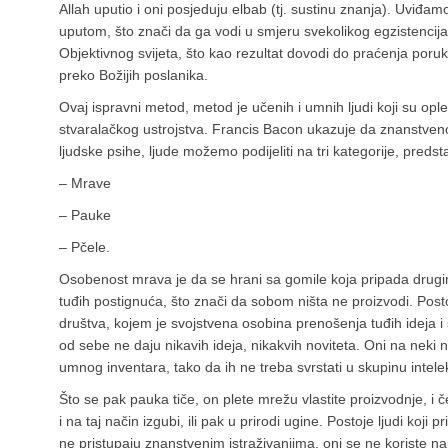
Allah uputio i oni posjeduju elbab (tj. sustinu znanja). Uviđ
uputom, što znači da ga vodi u smjeru svekolikog egzistencija
Objektivnog svijeta, što kao rezultat dovodi do praćenja por
preko Božijih poslanika.
Ovaj ispravni metod, metod je učenih i umnih ljudi koji su op
stvaralačkog ustrojstva. Francis Bacon ukazuje da znanstve
ljudske psihe, ljude možemo podijeliti na tri kategorije, predst
– Mrave
– Pauke
– Pčele.
Osobenost mrava je da se hrani sa gomile koja pripada drugima
tuđih postignuća, što znači da sobom ništa ne proizvodi. Postoji
društva, kojem je svojstvena osobina prenošenja tuđih ideja i
od sebe ne daju nikavih ideja, nikakvih noviteta. Oni na neki
umnog inventara, tako da ih ne treba svrstati u skupinu intelek
Što se pak pauka tiče, on plete mrežu vlastite proizvodnje, i 
i na taj način izgubi, ili pak u prirodi ugine. Postoje ljudi koji p
ne pristupaju znanstvenim istraživanjima, oni se ne koriste 