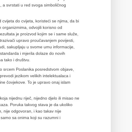
a, a svrstati u red svoga simboličnog
vijeta do cvijeta, koristeći se njima, da bi
 organizmima, odvojili korisno od
Rezultata je proizvod kojim se i same služe,
 istrazivači upravo proučavanjem povijesti,
udi, sakupljaju u svome umu informacije,
 standarda i mjerila dolaze do novih
a tako i društvu.
klo srcem Poslanika posredstvom objave,
prevodi jezikom velikih intelektualaca i
ine čovjekove. To je upravo onaj islam
oja nijednu riječ, nijedno djelo ili misao ne
kaza. Poruka takvog stava je da ukoliko
, nije odgovoran, i kao takav nije
m samo sa onima koji su razumni i