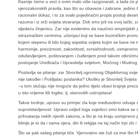
Kasnije ćemo u vezi s ovim malo više razgovarati, a tada će po
vjerozakonskih pravila, kao što su obaveze i zabrane, jedino š
racionalni dokaz, i to za svaki pojedinačni propis postoji desetin
razuma i iz srži svijeta stvaranja. Dok smo još na ovoj tački, z
sljedeću činjenicu. Zar nije evidentno da naučnici empirijskih
istrazivačkim centrima, učenjaci koji se bave kozmičkim promat
kojem stepenu ili bilo kojeg aspekta svijeta kojim se bave ne m
harmonije, preciznosti, zakonitosti, svrsishodnosti, usmjereno
oduševljenjem, poštovanjem i čuđenjem pred takvim otkrićima
postojanje Uređivača i Upravitelja svijetom, Moćnog i Mudrog
Postavlja se pitanje: zar Stvoritelj ogromnog Objektivnog svije
nije također i Pošiljalac poslanika? Ukoliko je Stvoritelj Svijeta 
–u tom slučaju nije moguće da jedno djelo obavi krajnje prec
u isto vrijeme liši logike, tj. stanovitih ustrojstava!
Takve tvrdnje, upravo su primjer zla koje međusobno odvaja sl
suprotstavljenost. Upravo usljed toga svjedoci smo kakva se s
prihvatanja nekih njenih zakona, a što je na kraju usmjereno 
bitnije je to da i sama vjera, din ili religija na taj način trpi zlo i 
Što se pak vašeg pitanja tiče. Vjerovatno ste čuli za ime Ibn 