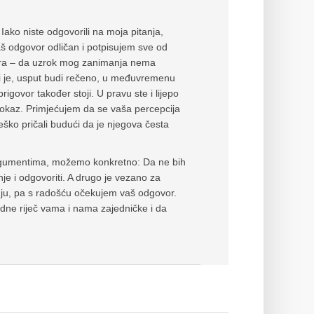
Iako niste odgovorili na moja pitanja,
vaš odgovor odličan i potpisujem sve od
vora – da uzrok mog zanimanja nema
ji je, usput budi rečeno, u međuvremenu
rigovor također stoji. U pravu ste i lijepo
dokaz. Primjećujem da se vaša percepcija
teško pričali budući da je njegova česta
rgumentima, možemo konkretno: Da ne bih
je i odgovoriti. A drugo je vezano za
nju, pa s radošću očekujem vaš odgovor.
dne riječ vama i nama zajedničke i da