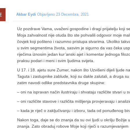
Akbar Eydi
Objavljeno 23 Decembra, 2021
Uz pozdrave Vama, uvaženi gospodine i dragi prijatelju koji s
Moja zahvalnost nije otuda što ste pohvalili odgovor moje ma
čovjek koji pošteno i razumno pristupa stvarima. Ukoliko takva
u svim segmentima života, sasvim je sigurno da vas čeka usp
riječima iznosim jedan kur’anski ajet i komentar jednoga filo
praksu podari i meni i svim ljudima svijeta.
U 17. i 18. ajetu sure Zumer, nakon što Uzvišeni dijeli ljude na
Taguta i zastupnike zablude, koji su dakle zalutali, a druga su on
zatim navodi odlike predstavnika druge skupine:
– oni na ispravan način ilustriraju i shvataju različite stvari 
– oni različite stavove i različita mišljenja provjeravaju i analiz
– kada je riječ o zaključivanju i izboru, tada od ponuđenog bira
Nakon toga, daje se do znanja da su ovi ljudi u okrilju Božije 
znanja. Zato obraduj robove Moje koji riječi s razumjevanjem slu