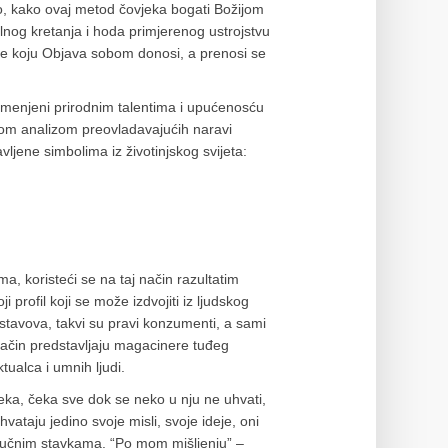
amo, kako ovaj metod čovjeka bogati Božijom
lnog kretanja i hoda primjerenog ustrojstvu
uke koju Objava sobom donosi, a prenosi se
lemenjeni prirodnim talentima i upućenosću
nom analizom preovladavajućih naravi
avljene simbolima iz životinjskog svijeta:
, koristeći se na taj način razultatim
 profil koji se može izdvojiti iz ljudskog
 stavova, takvi su pravi konzumenti, a sami
 način predstavljaju magacinere tuđeg
tualca i umnih ljudi.
čeka, čeka sve dok se neko u nju ne uhvati,
rihvataju jedino svoje misli, svoje ideje, oni
naučnim stavkama. “Po mom mišljenju” –