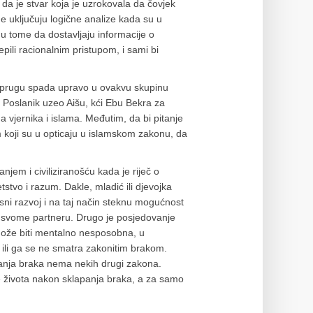
 da je stvar koja je uzrokovala da čovjek
ne uključuju logične analize kada su u
 u tome da dostavljaju informacije o
epili racionalnim pristupom, i sami bi
suprugu spada upravo u ovakvu skupinu
e Poslanik uzeo Aišu, kći Ebu Bekra za
a vjernika i islama. Međutim, da bi pitanje
m koji su u opticaju u islamskom zakonu, da
njem i civiliziranošću kada je riječ o
etstvo i razum. Dakle, mladić ili djevojka
esni razvoj i na taj način steknu mogućnost
a svome partneru. Drugo je posjedovanje
 može biti mentalno nesposobna, u
ili ga se ne smatra zakonitim brakom.
panja braka nema nekih drugi zakona.
 se života nakon sklapanja braka, a za samo