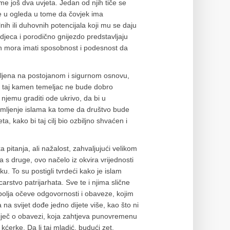
e još dva uvjeta. Jedan od njih tiče se
se u ogleda u tome da čovjek ima
nih ili duhovnih potencijala koji mu se daju
djeca i porodično gnijezdo predstavljaju
 on mora imati sposobnost i podesnost da
meljena na postojanom i sigurnom osnovu,
o taj kamen temeljac ne bude dobro
 njemu graditi ode ukrivo, da bi u
emljenje islama ka tome da društvo bude
, kako bi taj cilj bio ozbiljno shvaćen i
 pitanja, ali nažalost, zahvaljujući velikom
ja s druge, ovo načelo iz okvira vrijednosti
ku. To su postigli tvrdeći kako je islam
rstvo patrijarhata. Sve te i njima slične
e polja očeve odgovornosti i obaveze, kojim
 na svijet dođe jedno dijete više, kao što ni
Riječ o obavezi, koja zahtjeva punovremenu
kćerke. Da li taj mladić, budući zet,