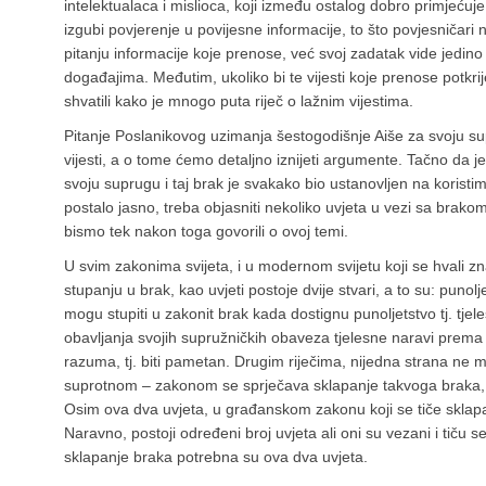
intelektualaca i mislioca, koji između ostalog dobro primjećuje
izgubi povjerenje u povijesne informacije, to što povjesničari 
pitanju informacije koje prenose, već svoj zadatak vide jedino
događajima. Međutim, ukoliko bi te vijesti koje prenose potkrij
shvatili kako je mnogo puta riječ o lažnim vijestima.
Pitanje Poslanikovog uzimanja šestogodišnje Aiše za svoju 
vijesti, a o tome ćemo detaljno iznijeti argumente. Tačno da j
svoju suprugu i taj brak je svakako bio ustanovljen na koristim
postalo jasno, treba objasniti nekoliko uvjeta u vezi sa brako
bismo tek nakon toga govorili o ovoj temi.
U svim zakonima svijeta, i u modernom svijetu koji se hvali zna
stupanju u brak, kao uvjeti postoje dvije stvari, a to su: punolj
mogu stupiti u zakonit brak kada dostignu punoljetstvo tj. tjel
obavljanja svojih supružničkih obaveza tjelesne naravi prem
razuma, tj. biti pametan. Drugim riječima, nijedna strana ne
suprotnom – zakonom se sprječava sklapanje takvoga braka, 
Osim ova dva uvjeta, u građanskom zakonu koji se tiče skla
Naravno, postoji određeni broj uvjeta ali oni su vezani i tiču
sklapanje braka potrebna su ova dva uvjeta.