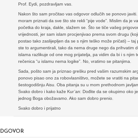
Prof. Eydi, pozdravljam vas.
Nakon što sam pročitao vas odgovor odlučih se ponovo javiti. 
moram priznati da sve što ste rekli “pije vode”. Mislim da je 
početka do kraja, dakle, slažem se. Što se tiče vašeg prigo
vrijednosti, jer sam islam procjenjivao prema svom drugu (ko
postao tako zaslijepljen da se s njim teško može pričati) – taj p
ste to argumentirali, tako da nema druge nego da prihvatim 
islama razlikuje od one mog prijatelja, pa vidim da bi i s njim 
rečenica “u islamu nema logike”. No, vratimo se pitanjima.
Sada, pošto sam ja priznao grešku pred vašim razumskim a
ponovo pisao ono za robovlasništvo, možete se vratiti na pitan
šestogodišnju Aisu. Oba pitanja su u mom prethodnom javlja
Svako dobro i kako kaže Kur’an: Dođite da se okupimo oko je
jednog Boga obožavamo. Ako sam dobro prenio.
Svako dobro i prijatno
DGOVOR