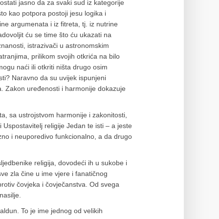
stati jasno da za svaki sud iz kategorije
to kao potpora postoji jesu logika i
e argumenata i iz fitreta, tj. iz nutrine
adovoljit ću se time što ću ukazati na
 znanosti, istrazivači u astronomskim
ranjima, prilikom svojih otkrića na bilo
ogu naći ili otkriti ništa drugo osim
sti? Naravno da su uvijek ispunjeni
. Zakon uređenosti i harmonije dokazuje
.
ta, sa ustrojstvom harmonije i zakonitosti,
i Uspostavitelj religije Jedan te isti – a jeste
izno i neuporedivo funkcionalno, a da drugo
jedbenike religija, dovodeći ih u sukobe i
ve zla čine u ime vjere i fanatičnog
protiv čovjeka i čovječanstva. Od svega
nasilje.
Haldun. To je ime jednog od velikih