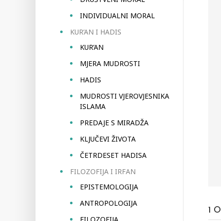
INDIVIDUALNI MORAL
KUR’AN I HADIS
KUR’AN
MJERA MUDROSTI
HADIS
MUDROSTI VJEROVJESNIKA
ISLAMA
PREDAJE S MIRADŽA
KLJUČEVI ŽIVOTA
ČETRDESET HADISA
FILOZOFIJA I IRFAN
EPISTEMOLOGIJA
ANTROPOLOGIJA
1
O
FILOZOFIJA