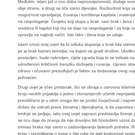
Međutim, islam još u ono doba neprosvijećenosti, dodaje ovom
obje strane, a drugi se tiče samo djevojke. Razboritost koja 
mogućnost upravljanja, čuvanja i korištenja kapitala i materijal
na raspolaganje. Čovjeku koji stupa u brak, sam brak i žena i 
sredstva ili kapital koji mu se daje na raspolaganje i za koje
upravlja na najbolji način. Isto tako i žena koja se udaje.
Islam unosi ovaj uvjet da bi odluka stupanja u brak bila ute
jer je brak kamen temeljac na kojem se gradi društvo. Ukolik
postavljen, bude nakrivljen, cijela zgrada koja bi se trebala na
određenom kritičnom trenutku doživjela i rusenje. Upravo str
zdravo i očuvano presuđujući je faktor za dodavanje ovog uvjeta
prihvaćen.
Drugi uvjet je očev pristanak, što se ubraja u osnovna islamska
broju neukih prijatelja s jedne i zlonamjernih učenih neprijatel
preobličeno je u okvir onoga što se protivi čovječnosti i napret
došao da uskrati prava ženama i djevojkama, a da uspostavi ca
tvrdnje se javljaju, iako ovaj uvjet zapravo predstavlja širenj
se ocu daje do znanja da nije dovoljno biti fiziološkim uzrok da
smisao braka nije samo u zadovoljavanju tjelesnih potreba. 
brigu i razmišljanje o tome u čije ruke će dati budućnost svoje 