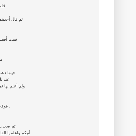
قلت
ثم قال أحدهم
قمت أقضم 
– 
حينها دعت
عند تل
ولم أعلم بها 
فوقعوا على التراب ساجدين هذا يقبل وهذا يلحس حتى جاءوا لي بالسيارة ,
ثم صعدت ف
أتيكم واعلموا ال