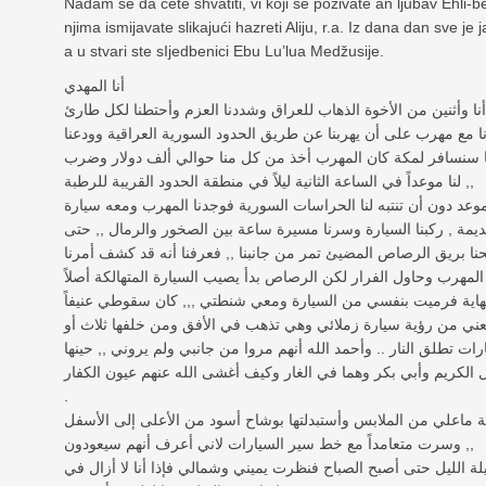
Nadam se da ćete shvatiti, vi koji se pozivate an ljubav Ehli
njima ismijavate slikajući hazreti Aliju, r.a. Iz dana dan sve je
a u stvari ste sIjedbenici Ebu Lu’lua Medžusije.
أنا المهدي
ا وأثنين من الأخوة الذهاب للعراق وشددنا العزم وأحتطنا لكل طارئ
نا مع مهرب على أن يهربنا عن طريق الحدود السورية العراقية وودعنا
ننا سنسافر لمكة كان المهرب أخذ من كل منا حوالي ألف دولار وضرب
لنا موعداً في الساعة الثانية ليلاً في منطقة الحدود القريبة للرطبة ,,
وعد دون أن تنتبه لنا الحراسات السورية فوجدنا المهرب ومعه سيارة
يمة , ركبنا السيارة وسرنا مسيرة ساعة بين الصخور والرمال ,, حتى
نهاية فرميت بنفسي من السيارة ومعي شنطتي ,,, كان سقوطي عنيفاً
عني من رؤية سيارة زملائي وهي تذهب في الأفق ومن خلفها ثلاث أو
رات تطلق النار .. وأحمد الله أنهم مروا من جانبي ولم يروني ,, حينها
الكريم وأبي بكر وهما في الغار وكيف أغشى الله عنهم عيون الكفار
.
ماعلي من الملابس وأستبدلتها بوشاح أسود من الأعلى إلى الأسفل
وسرت متعامداً مع خط سير السيارات لاني أعرف أنهم سيعودون ,,
 الليل حتى أصبح الصباح فنظرت يميني وشمالي فإذا أنا لا أزال في