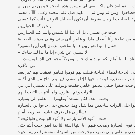
 – نعم لقد حان ولكن بقي لي مسيرة هذه الصحراء ومن ثم ومن ثم
فصاحوا : ومن ثم ومن ثم … اللهم صل على محمد وعلى آآآآل محمد
 : يا صاحب الزمان يشرفنا أن نكون أصحابك الأوائل فأنت كما عيسى
ونحن كما الحواريين
قلت في نفسي : بل أنا كما أبا شمس وأنتم كما الحماريين
من تفاحة وأنا أضحك ماذا لو علموا أني سني وعلى مذهب الصحابة
فقال ( ابو الحواريين ) : يا صاحب الزمان إلى أين المسير؟
– لا تسلني عن شيء إذا ما بدا لك ساءك
معاذ الله يا أمام لكننا نريد منك حرزا وتبريكاً ينجينا في الدنيا ويسعدنا
في الآخرة
ني الحاجة لقضاء الحاجة فقلت لهم قوموا فقاموا فذهبت بهم غير بعيد
ة تراب صغيرة فبصقتها فيها فإذا ببصقتي فيها بذر تفاح من الذي أكلته
ثم قلت صفوا خلفي فصفوا خلفي فقمت وتبولت على بصقتي التي في
التراب وهم ينظرون ولما أنتهيت التفت اليهم
وقلت : هذه لكم مسجداً وطهورا …. هلموا لي بسيارة
فسألوني هل تعرف قيادة السيارة يا أمام
قلت : أقود الأمم يارمم ولا أقود الوانيت ياطواغيت ؟
وق السيارة وصحت فيهم : يا ايتها الفئة الناجية ابقوا حيث أنتم حتى
قاصي والداني بأني ظهرت وخرجت من السرداب وستعرف راية الجهاد