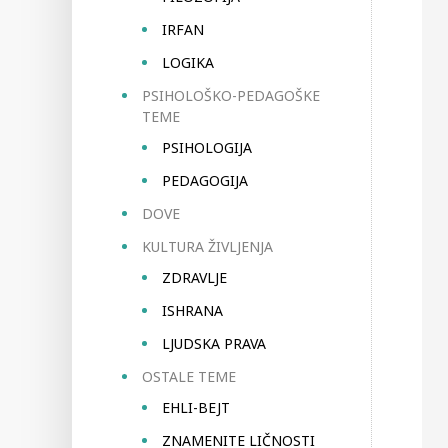
IRFAN
LOGIKA
PSIHOLOŠKO-PEDAGOŠKE
TEME
PSIHOLOGIJA
PEDAGOGIJA
DOVE
KULTURA ŽIVLJENJA
ZDRAVLJE
ISHRANA
LJUDSKA PRAVA
OSTALE TEME
EHLI-BEJT
ZNAMENITE LIČNOSTI