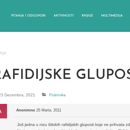
PITANJA I ODGOVORI
AKTIVNOSTI
KNJIGE
MULTIMEDIJA
anja
RAFIDIJSKE GLUPOS
23 Decembra, 2021
Polemike
Anonimno
25 Marta, 2011
Još jedna u nizu šiitskih rafidijskih gluposti koje ne prihvata 