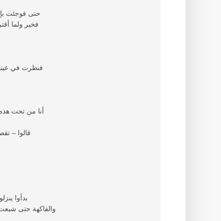
حتى فوجئت بإق
فخير ولما أقت
فنظرت في عينيه
– أنا من تحت ه
قالوا – تقص
بدأوا ينز
والفاكهة حتى شبعت