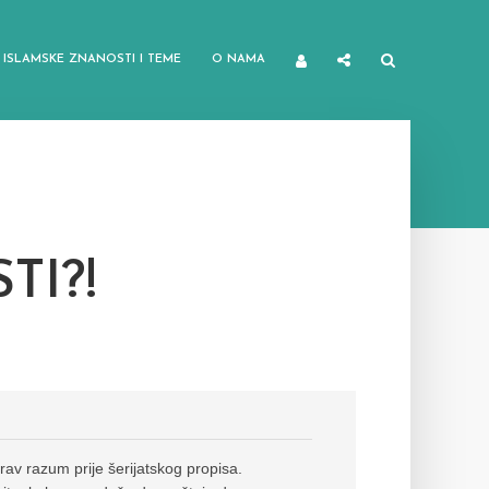
ISLAMSKE ZNANOSTI I TEME
O NAMA
TI?!
zdrav razum prije šerijatskog propisa.