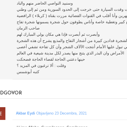
وسنبيد النواصي الحاضر منهم والباد
 وقدت السيارة حتى خرجت إلى الحدود السورية ومن ثم إلى وطني
رين وأنا أقلب في القنوات الفضائية مررت بقناة ( كربلاء ) الرافضية
مع كبير وتغطية خاصة وأناس يطوفون حول شجرة يسمونها شجرة تفاح
صاحب الزمان
وأبصرت ثم أبصرت فإذا هي مكان بولي المبارك لهم
شجرة فدادين كبيرة من أشجار التفاح والمذيع يشرح أن هذه الشجرة
تي تبول عليها الأمام أنتجت الآلآف الشجر وأن كل تفاحة تشفي أعصى
الأمراض وان البذر الذي يتنج منها يصدر لكل مدينة شيعية في العالم
حينها دعتني الحاجة لقضاء الحاجة فضحكت
وقلت : ألا ترغبون في المزيد ؟
كتبه أبوشمس
DGOVOR
Akbar Eydi
Objavljeno 23 Decembra, 2021