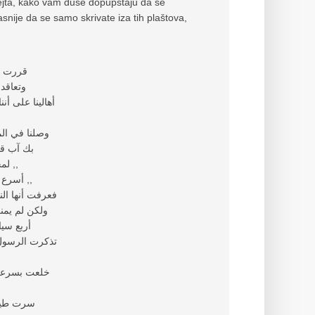
-bejta, kako vam duše dopupštaju da se
 jasnije da se samo skrivate iza tih plaštova,
قررت أن
وتعاقد
أهالينا على أ
وصلنا في الم
بك آب قد
لمحنا بريق الرصاص المضيئ تمر من جانبنا ,, فعرفنا أنه قد كشف أمرنا ,,
أسرع المهرب وحاول الفرار لكن الرصاص بدأ يصيب السيارة المتهالكة أصلاً ,,
فعرفت أنها ال
ولكن لم يمن
أربع سيا
تذكرت الرسول 
خلعت بسرعة 
سرت طيلة