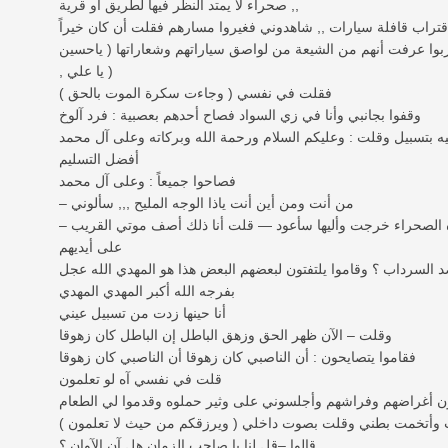
صحراء لا يمتد النظر فيها لطريق أو قرية ,,
تراب قافلة سيارات ,, شاهدوني فغيروا مسارهم فقلت أن كان خيراً
ربوا عرفت أنهم من الشيعة من لواصق سياراتهم وشعاراتها ( ياحسين
, يا علي )
فقلت في نفسي ( وجاءت سكرة الموت بالحق )
وقفوا بجانبي وأنا في زي السواد فصاح أحدهم بعصبية : فرد آلوخ
 بتسبيل وقلت : وعليكم السلام ورحمة الله وبركاته وعلى آل محمد
أفضل التسليم
فصاحوا جميعاً : وعلى آل محمد
– من أنت ومن أين أنت ياذا الوجه المليح ,,, سألوني
ذه الصحراء خرجت وأليها سأعود — قلت أنا ذلك أصف موتي القريب
على أيديهم
د السرداب ؟ وقاموا يلتفتون لبعضهم البعض هذا هو المهدي الله عجل
بفرجه الله أكبر المهدي المهدي
أنا حينها زدت من تسبيل عيني
وقلت – الآن ظهر الحق وزهق الباطل إن الباطل كان زهوقا
فقاموا يتصايحون : أن الناصبي كان زهوقا أن الناصبي كان زهوقا
قلت في نفسي آه لو تعلمون
لون أغراضهم وفراشهم وأجلسوني على وثير حملوه وقدموا لي الطعام
 وأتخمت بطني وقلت بصوت داخلي ( ويرزقكم من حيث لا تعلمون )
قالوا –قل لنا يا صاحب الزمان هل آن الآوان ؟