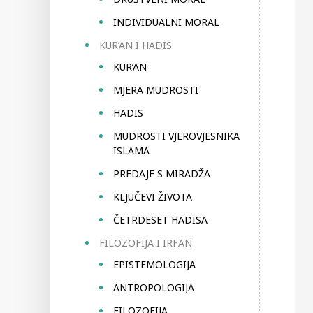
INDIVIDUALNI MORAL
KUR’AN I HADIS
KUR’AN
MJERA MUDROSTI
HADIS
MUDROSTI VJEROVJESNIKA
ISLAMA
PREDAJE S MIRADŽA
KLJUČEVI ŽIVOTA
ČETRDESET HADISA
FILOZOFIJA I IRFAN
EPISTEMOLOGIJA
ANTROPOLOGIJA
FILOZOFIJA