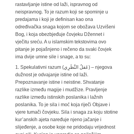
rastavljanje istine od laži, ispravnog od
neispravnog. To je razum koji se spominje u
predajama i koji je definisan kao ona
određivačka snaga kojom se obožava Uzvišeni
Bog, i koja obezbjeđuje čovjeku Džennet i
vječitu sreću. A u islamskim tekstovima ovo
pitanje je pojašnjeno i rečeno da svaki čovjek
ima dvije umne sile i snage, a to su:
1. Spekulativni razum (عَقلُ النَّظَرِي) – njegova
dužnost je odvajanje istine od laži.
Prepoznavanje istine i neistine. Shvatanje
razlike između magije i mudžize. Pravljenje
razlike između istinskih poslanika i lažnih
poslanika. To je sila i moć koja riječi Objave i
vjere tumači čovjeku. Sila i snaga za koju stotine
kur’anskih ajeta naređuje njeno jačanje i
slijeđenje, a osobe koje ne pridodaju vrijednost