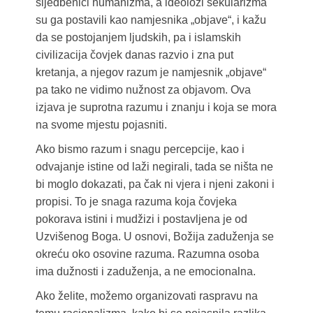
sljedbenici humanizma, a ideolozi sekularizma
su ga postavili kao namjesnika „objave“, i kažu
da se postojanjem ljudskih, pa i islamskih
civilizacija čovjek danas razvio i zna put
kretanja, a njegov razum je namjesnik „objave“
pa tako ne vidimo nužnost za objavom. Ova
izjava je suprotna razumu i znanju i koja se mora
na svome mjestu pojasniti.
Ako bismo razum i snagu percepcije, kao i
odvajanje istine od laži negirali, tada se ništa ne
bi moglo dokazati, pa čak ni vjera i njeni zakoni i
propisi. To je snaga razuma koja čovjeka
pokorava istini i mudžizi i postavljena je od
Uzvišenog Boga. U osnovi, Božija zaduženja se
okreću oko osovine razuma. Razumna osoba
ima dužnosti i zaduženja, a ne emocionalna.
Ako želite, možemo organizovati raspravu na