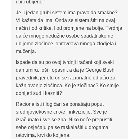
i biti ubijene.“
Je li jedan grubi sistem ima pravo da smakne?
Vi kažete da ima. Onda se sistem štiti na ovaj
način i od kritike. I od promjene na bolje. Tvrdnja
da će mnoge nedužne osobe stradati ako ne
ubijemo zločince, opravdava mnoga zlodjela i
mučenja.
Ispade da su po ovoj tvrdnji Iračani koji svaki
dan umiru, loši i opasni, a da je George Bush
pravednik, jer eto on se racionalno odlučio za
kažnjavanje zločinca. Ko je zločinac? Ko smije
donijeti sud i kazniti?
Racionalisti i logičari se ponašaju poput
srednjovjekovne crkve i inkvizicije. Sve je
izračunato i sve se zna. Niko neće prepustiti
sebe osjećaju pa se raskalašiti u drogama,
ratovima, krvi do koljena.