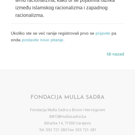
temu racionalizma, kako bi se pojasnila razlika
između islamskog racionalizma i zapadnog
racionalizma.
Ukoliko ste se već ranije registrovali prvo se
prijavite
pa
onda
postavite novo pitanje
.
Idi nazad
FONDACIJA MULLA SADRA
Fondacija Mulla Sadra u Bosni i Hercegovini
INFO@mullasadra.ba
Bihaćka 14, 71000 Sarajevo
Tel. 033 721-280 Fax: 033 721-281