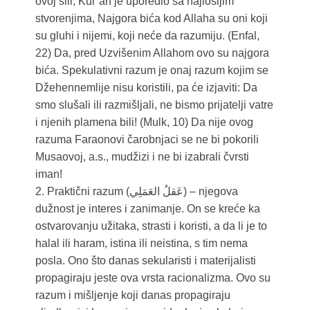
ovoj sili, Kur’an je uporedio sa najlošijim
stvorenjima, Najgora bića kod Allaha su oni koji
su gluhi i nijemi, koji neće da razumiju. (Enfal,
22) Da, pred Uzvišenim Allahom ovo su najgora
bića. Spekulativni razum je onaj razum kojim se
Džehennemlije nisu koristili, pa će izjaviti: Da
smo slušali ili razmišljali, ne bismo prijatelji vatre
i njenih plamena bili! (Mulk, 10) Da nije ovog
razuma Faraonovi čarobnjaci se ne bi pokorili
Musaovoj, a.s., mudžizi i ne bi izabrali čvrsti
iman!
2. Praktični razum (عَقلُ العَمَلِي) – njegova
dužnost je interes i zanimanje. On se kreće ka
ostvarovanju užitaka, strasti i koristi, a da li je to
halal ili haram, istina ili neistina, s tim nema
posla. Ono što danas sekularisti i materijalisti
propagiraju jeste ova vrsta racionalizma. Ovo su
razum i mišljenje koji danas propagiraju