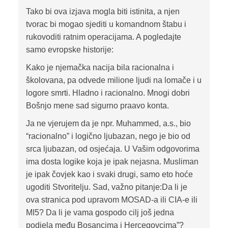
Tako bi ova izjava mogla biti istinita, a njen
tvorac bi mogao sjediti u komandnom štabu i
rukovoditi ratnim operacijama. A pogledajte
samo evropske historije:
Kako je njemačka nacija bila racionalna i
školovana, pa odvede milione ljudi na lomače i u
logore smrti. Hladno i racionalno. Mnogi dobri
Bošnjo mene sad sigurno praavo konta.
Ja ne vjerujem da je npr. Muhammed, a.s., bio
“racionalno” i logično ljubazan, nego je bio od
srca ljubazan, od osjećaja. U Vašim odgovorima
ima dosta logike koja je ipak nejasna. Musliman
je ipak čovjek kao i svaki drugi, samo eto hoće
ugoditi Stvoritelju. Sad, važno pitanje:Da li je
ova stranica pod upravom MOSAD-a ili CIA-e ili
MI5? Da li je vama gospodo cilj još jedna
podjela među Bosancima i Hercegovcima”?