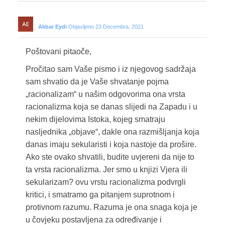
Akbar Eydi
Objavljeno 23 Decembra, 2021
Poštovani pitaoče,
Pročitao sam Vaše pismo i iz njegovog sadržaja
sam shvatio da je Vaše shvatanje pojma
„racionalizam“ u našim odgovorima ona vrsta
racionalizma koja se danas slijedi na Zapadu i u
nekim dijelovima Istoka, kojeg smatraju
nasljednika „objave“, dakle ona razmišljanja koja
danas imaju sekularisti i koja nastoje da prošire.
Ako ste ovako shvatili, budite uvjereni da nije to
ta vrsta racionalizma. Jer smo u knjizi Vjera ili
sekularizam? ovu vrstu racionalizma podvrgli
kritici, i smatramo ga pitanjem suprotnom i
protivnom razumu. Razuma je ona snaga koja je
u čovjeku postavljena za određivanje i