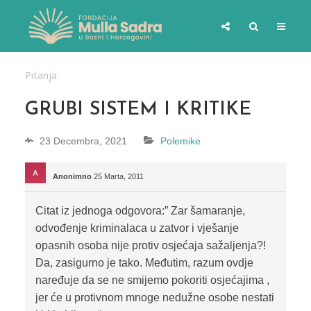
Pitanja
GRUBI SISTEM I KRITIKE
23 Decembra, 2021
Polemike
Anonimno
25 Marta, 2011
Citat iz jednoga odgovora:” Zar šamaranje,
odvođenje kriminalaca u zatvor i vješanje
opasnih osoba nije protiv osjećaja sažaljenja?!
Da, zasigurno je tako. Međutim, razum ovdje
naređuje da se ne smijemo pokoriti osjećajima ,
jer će u protivnom mnoge nedužne osobe nestati