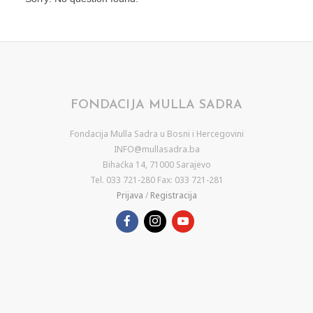
FONDACIJA MULLA SADRA
Fondacija Mulla Sadra u Bosni i Hercegovini
INFO@mullasadra.ba
Bihaćka 14, 71000 Sarajevo
Tel. 033 721-280 Fax: 033 721-281
Prijava
/
Registracija