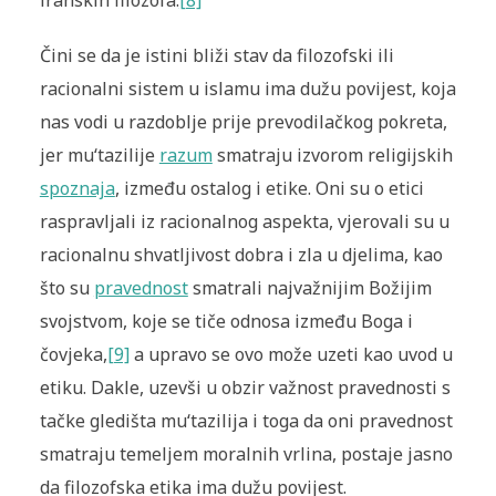
iranskih filozofa.
[8]
Čini se da je istini bliži stav da filozofski ili
racionalni sistem u islamu ima dužu povijest, koja
nas vodi u razdoblje prije prevodilačkog pokreta,
jer mu‘tazilije
razum
smatraju izvorom religijskih
spoznaja
, između ostalog i etike. Oni su o etici
raspravljali iz racionalnog aspekta, vjerovali su u
racionalnu shvatljivost dobra i zla u djelima, kao
što su
pravednost
smatrali najvažnijim Božijim
svojstvom, koje se tiče odnosa između Boga i
čovjeka,
[9]
a upravo se ovo može uzeti kao uvod u
etiku. Dakle, uzevši u obzir važnost pravednosti s
tačke gledišta mu‘tazilija i toga da oni pravednost
smatraju temeljem moralnih vrlina, postaje jasno
da filozofska etika ima dužu povijest.