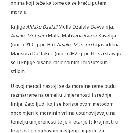
onima koji teže ka tome da se kreću putem
morala.
Knjige
Ahlake Džalali
Molla Džalala Davvanija,
Ahlake Mohseni
Molla Mohsena Vaeze Kašefija
(umro 910. g. po H.) i
Ahlake Mansuri
Gijasuddina
Mansura Daštakija (umro 482. g. po H.) svrstavaju
se u knjige pisane racionalnim i filozofskim
stilom.
U ovoj metodi nastoji se da moralne teme budu
razmatrane na temelju umjerenosti i srednje
linije. Zato ljudi koji se koriste ovom metodom
opće mjerilo moralnih vrlina ustanovljavaju na
temelju umjerenosti te je kretanje iz krajnosti u
krajnost po njihovom mišljenju mjerilo za