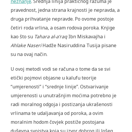
neznanje
. Srednja linija praktičnog razuma je
pravednost, jedna strana krajnosti je nepravda, a
druga prihvatanje nepravde. Po ovome postoje
četiri roda vrlina
, a osam rodova poroka. Knjige
kao što su
Tahara al-a‘raq
Ibn Miskavajha i
Ahlake Naseri
Hadže Nasiruddina Tusija pisane
su na ovaj način.
U ovoj metodi vodi se računa o tome da se svi
etički pojmovi objasne u kalufu teorije
“umjerenosti” i “srednje linije”. Ostvarivanje
umjerenosti u unutrašnjim moćima potrebno je
radi moralnog odgoja i postizanja ukrašenosti
vrlinama te udaljavanja od poroka, a ovim
moralnim hodom čovjek postiže postojana
duševna svojstva koja su izvor dobrog ili lošeg