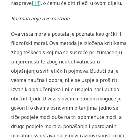
rasprave
[14]
, o čemu će biti riječi u ovom dijelu.
Razmatranje ove metode
Ova vrsta morala postala je poznata kao grčki ili
filozofski moral. Ova metoda je izložena kritikama
zbog teškoća s kojima se susreće pri tumačenju
umjerenosti te zbog neobuhvatnosti u
objašnjenju svih etičkih pojmova. Budući da je
veoma naučna i opora, nije se uspjela proširiti
izvan kruga učenjaka i nije uspjela naći put do
običnih ljudi. U vezi s ovom metodom moguće je
govoriti o dvama osnovnim pitanjima: jedno se
tiče podjele moći duše na tri spomenute moći, a
drugo podjele morala, ponašanja i postojanih
moralnih svojstava na osnovi raznovrsnosti moći