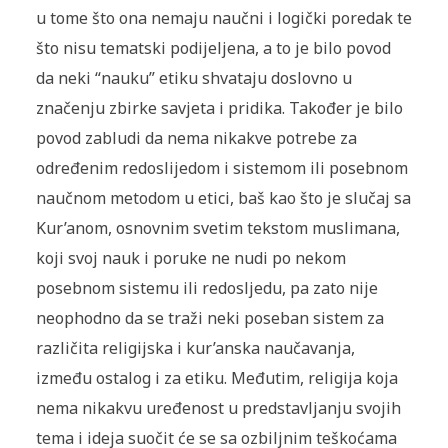
u tome što ona nemaju naučni i logički poredak te
što nisu tematski podijeljena, a to je bilo povod
da neki “nauku” etiku shvataju doslovno u
značenju zbirke savjeta i pridika. Također je bilo
povod zabludi da nema nikakve potrebe za
određenim redoslijedom i sistemom ili posebnom
naučnom metodom u etici, baš kao što je slučaj sa
Kur’anom, osnovnim svetim tekstom muslimana,
koji svoj nauk i poruke ne nudi po nekom
posebnom sistemu ili redosljedu, pa zato nije
neophodno da se traži neki poseban sistem za
različita religijska i kur’anska naučavanja,
između ostalog i za etiku. Međutim, religija koja
nema nikakvu uređenost u predstavljanju svojih
tema i ideja suočit će se sa ozbiljnim teškoćama