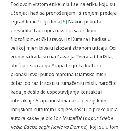
Pod ovom vrstom etike misli se na etiku koju su
učenjaci hadisa prenošenjem i širenjem predaja
izgradili među ljudima.
[6]
Nakon pokreta
prevodilaštva i upoznavanja sa grčkom
filozofijom, etički stavovi iz Kur’ana i hadisa u
velikoj mjeri bivaju izloženi stranom uticaju. Od
vremena kada su naučavanja Tevrata i Indžila,
običaji i kazivanja Arapa te grčka kultura
pronašli svoj put do margina islamske misli
dolazi do različitosti u tumačenju misli, naročito
kada je došlo do uspostavljanja kontakta i
interakcije Arapa muslimana sa perzijskom i
indijskom kulturom i književnošću, a preko djela
autora kakav je bio Ibn Muqaffa‘ (
poput Edebe
kebir, Edebe sagir, Kelile va Demne
), koji su u tom