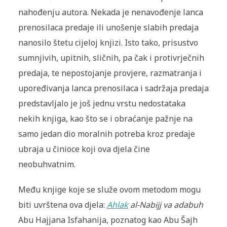
nahođenju autora. Nekada je nenavođenje lanca
prenosilaca predaje ili unošenje slabih predaja
nanosilo štetu cijeloj knjizi. Isto tako, prisustvo
sumnjivih, upitnih, sličnih, pa čak i protivrječnih
predaja, te nepostojanje provjere, razmatranja i
upoređivanja lanca prenosilaca i sadržaja predaja
predstavljalo je još jednu vrstu nedostataka
nekih knjiga, kao što se i obraćanje pažnje na
samo jedan dio moralnih potreba kroz predaje
ubraja u činioce koji ova djela čine
neobuhvatnim.
Među knjige koje se služe ovom metodom mogu
biti uvrštena ova djela:
Ahlak
al-Nabijj va adabuh
Abu Hajjana Isfahanija, poznatog kao Abu Šajh