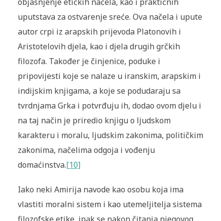
objašnjenje etičkih načela, kao i praktičnih
uputstava za ostvarenje sreće. Ova načela i upute
autor crpi iz arapskih prijevoda Platonovih i
Aristotelovih djela, kao i djela drugih grčkih
filozofa. Također je činjenice, poduke i
pripovijesti koje se nalaze u iranskim, arapskim i
indijskim knjigama, a koje se podudaraju sa
tvrdnjama Grka i potvrđuju ih, dodao ovom djelu i
na taj način je priredio knjigu o ljudskom
karakteru i moralu, ljudskim zakonima, političkim
zakonima, načelima odgoja i vođenju
domaćinstva.
[10]
Iako neki Amirija navode kao osobu koja ima
vlastiti moralni sistem i kao utemeljitelja sistema
filozofske etike, ipak se nakon čitanja njegovog