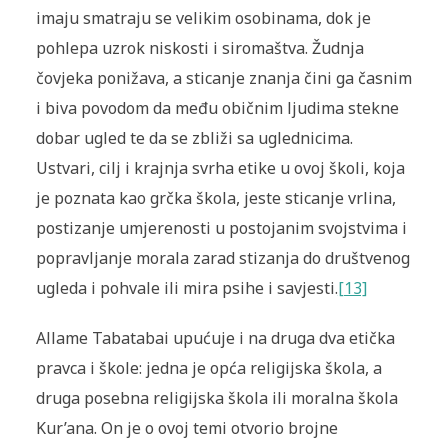
imaju smatraju se velikim osobinama, dok je
pohlepa uzrok niskosti i siromaštva. Žudnja
čovjeka ponižava, a sticanje znanja čini ga časnim
i biva povodom da među običnim ljudima stekne
dobar ugled te da se zbliži sa uglednicima.
Ustvari, cilj i krajnja svrha etike u ovoj školi, koja
je poznata kao grčka škola, jeste sticanje vrlina,
postizanje umjerenosti u postojanim svojstvima i
popravljanje morala zarad stizanja do društvenog
ugleda i pohvale ili mira psihe i savjesti.
[13]
Allame Tabatabai upućuje i na druga dva etička
pravca i škole: jedna je opća religijska škola, a
druga posebna religijska škola ili moralna škola
Kur’ana. On je o ovoj temi otvorio brojne