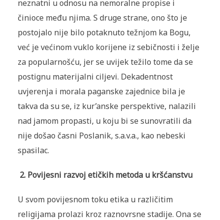
neznatni u odnosu na nemoralne propise i
činioce među njima. S druge strane, ono što je
postojalo nije bilo potaknuto težnjom ka Bogu,
već je većinom vuklo korijene iz sebičnosti i želje
za popularnošću, jer se uvijek težilo tome da se
postignu materijalni ciljevi. Dekadentnost
uvjerenja i morala paganske zajednice bila je
takva da su se, iz kur’anske perspektive, nalazili
nad jamom propasti, u koju bi se sunovratili da
nije došao časni Poslanik, s.a.v.a., kao nebeski
spasilac.
2.
Povijesni razvoj etičkih metoda u kršćanstvu
U svom povijesnom toku etika u različitim
religijama prolazi kroz raznovrsne stadije. Ona se