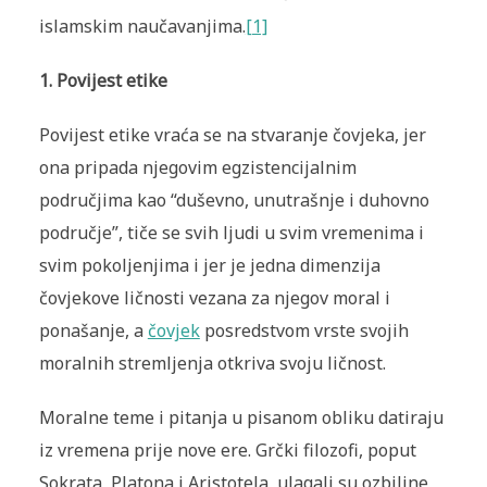
islamskim naučavanjima.
[1]
1.
Povijest etike
Povijest etike vraća se na stvaranje čovjeka, jer
ona pripada njegovim egzistencijalnim
područjima kao “duševno, unutrašnje i duhovno
područje”, tiče se svih ljudi u svim vremenima i
svim pokoljenjima i jer je jedna dimenzija
čovjekove ličnosti vezana za njegov moral i
ponašanje, a
čovjek
posredstvom vrste svojih
moralnih stremljenja otkriva svoju ličnost.
Moralne teme i pitanja u pisanom obliku datiraju
iz vremena prije nove ere. Grčki filozofi, poput
Sokrata, Platona i Aristotela, ulagali su ozbiljne