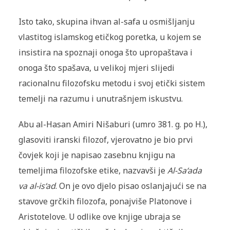
Isto tako, skupina ihvan al-safa u osmišljanju
vlastitog islamskog etičkog poretka, u kojem se
insistira na spoznaji onoga što upropaštava i
onoga što spašava, u velikoj mjeri slijedi
racionalnu filozofsku metodu i svoj etički sistem
temelji na razumu i unutrašnjem iskustvu.
Abu al-Hasan Amiri Nišaburi (umro 381. g. po H.),
glasoviti iranski filozof, vjerovatno je bio prvi
čovjek koji je napisao zasebnu knjigu na
temeljima filozofske etike, nazvavši je
Al-Sa‘ada
va al-is‘ad
. On je ovo djelo pisao oslanjajući se na
stavove grčkih filozofa, ponajviše Platonove i
Aristotelove. U odlike ove knjige ubraja se