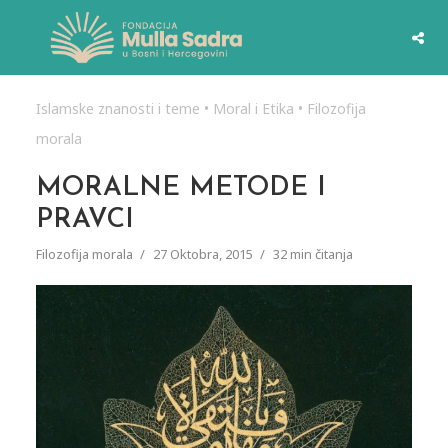
Islamske znanosti i teme
•
Moral i Etika
•
Filozofija
morala
MORALNE METODE I
PRAVCI
Filozofija morala
27 Oktobra, 2015
32 min čitanja