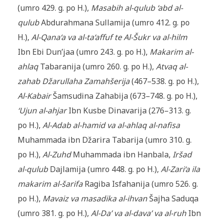
(umro 429. g. po H.),
Masabih al-qulub ‘abd al-
qulub
Abdurahmana Sullamija (umro 412. g. po
H.),
Al-Qana‘a va al-ta‘affuf te Al-Šukr va al-hilm
Ibn Ebi Dun’jaa (umro 243. g. po H.),
Makarim al-
ahlaq
Tabaranija (umro 260. g. po H.),
Atvaq al-
zahab Džarullaha Zamahšerija
(467–538. g. po H.),
Al-Kabair
Šamsudina Zahabija (673–748. g. po H.),
‘Ujun al-ahjar
Ibn Kusbe Dinavarija (276–313. g.
po H.),
Al-Adab al-hamid va al-ahlaq al-nafisa
Muhammada ibn Džarira Tabarija (umro 310. g.
po H.),
Al-Zuhd
Muhammada ibn Hanbala,
Iršad
al-qulub
Dajlamija (umro 448. g. po H.),
Al-Zari‘a ila
makarim al-šarifa
Ragiba Isfahanija (umro 526. g.
po H.),
Mavaiz va masadika al-ihvan
Šajha Saduqa
(umro 381. g. po H.),
Al-Da’ va al-dava’ va al-ruh
Ibn