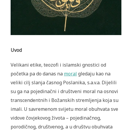
Uvod
Velikani etike, teozofi i islamski gnostici od
početka pa do danas na
moral
gledaju kao na
veliki cilj slanja časnog Poslanika, s.a.v.a. Dijelili
su ga na pojedinačni i društveni moral na osnovi
transcendentnih i Božanskih stremljenja koja su
imali. U savremenom svijetu moral obuhvata sve
vidove čovjekovog života – pojedinačnog,
porodičnog, društvenog, a u društvu obuhvata