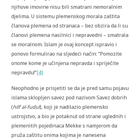
njihove imovine nisu bili smatrani nemoralnim
djelima. U sistemu plemenskog morala zaštita
članova plemena od stranaca – bez obzira da li su
članovi plemena nasilnici i nepravedni – smatrala
se moralnom. Islam je ovaj koncept ispravio i
ponovo formulirao na sljedeći način: “Pomozite
onome kome je učinjena nepravda i spriječite
nepravdu!”
[4]
Neophodno je prisjetiti se da je pred samu pojavu
islama sklopljen savez pod nazivom Savez dobrih
(
hilf al-fudul
), koji je nadilazio plemensko
ustrojstvo, a bio je potaknut od strane uglednih i
plemenitih pojedinaca Mekke s namjerom da
pruža zaštitu onima kojima je nanesena