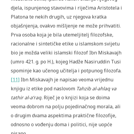
djela, ispunjenog stavovima i riječima Aristotela i
Platona te nekih drugih, uz njegova kratka
objašnjenja, ovakvo mišljenje ne može prihvatiti.
Prva osoba koja je bila utemeljitelj filozofske,
racionalne i sintetičke etike u islamskom svijetu
bio je možda veliki islamski filozof Ibn Miskavajh
(umro 421. g. po H.), kojeg Hadže Nasiruddin Tusi
spominje kao učenog učitelja i potpunog filozofa.
[11]
Ibn Miskavajh je napisao veoma vrijednu
knjigu iz etike pod naslovom
Tahzib al-ahlaq va
tathir al-a‘raq.
Riječ je o knjizi koja se doima
veoma dobrom na polju pojedinačnog morala, ali
o drugim dvama aspektima praktične filozofije,
odnosno o vođenju doma i politici, nije uopće
pisano.