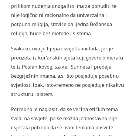
prilikom nuđenja onoga što ima za ponuditi te
nije logično ni racionalno da univerzalna i
potpuna religija, štaviše da ijedna Božanska
religija, bude bez metode i sistema.
Svakako, ovo je lijepa i svijetla metoda, jer je
preuzeta iz kur’anskih ajeta koji govore o moralu
te iz Poslanikovog, s.a.v.a., Sunneta i predaja
bezgrješnih imama, a.s., što posjeduje posebnu
svjetlost. Ipak, istovremeno ne posjeduje nikakvu
strukturu i sistem.
Potrebno je naglasiti da se većina etičkih tema
svodi na savjete, pa se možda jednostavno nije
osjećala potreba da se ovim temama posvete