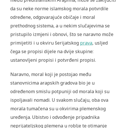
među predislamskim Arapima, može se zaključiti
da su neke norme islamskog morala potvrdile
određene, odgovarajuće običaje i moral
prethodnog sistema, a u nekim slučajevima se
pristupilo izmjeni i obnovi, što se naravno može
primijetiti i u okviru šerijatskog
prava
, usljed
čega se propisi dijele na dvije skupine:
ustanovljeni propisi i potvrđeni propisi.
Naravno, moral koji je postojao među
stanovnicima arapskih gradova bio je u
određenom smislu potpuniji od morala koji su
ispoljavali nomadi. U svakom slučaju, oba ova
morala tumačena su u okvirima plemenskog
uređenja. Ubistvo i odvođenje pripadnika
neprijateljskog plemena u roblje te otimanje