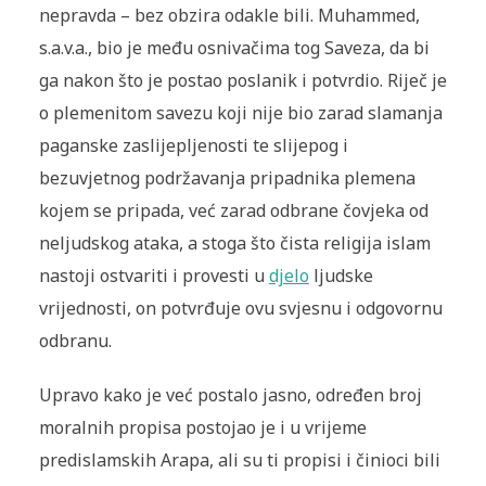
nepravda – bez obzira odakle bili. Muhammed,
s.a.v.a., bio je među osnivačima tog Saveza, da bi
ga nakon što je postao poslanik i potvrdio. Riječ je
o plemenitom savezu koji nije bio zarad slamanja
paganske zaslijepljenosti te slijepog i
bezuvjetnog podržavanja pripadnika plemena
kojem se pripada, već zarad odbrane čovjeka od
neljudskog ataka, a stoga što čista religija islam
nastoji ostvariti i provesti u
djelo
ljudske
vrijednosti, on potvrđuje ovu svjesnu i odgovornu
odbranu.
Upravo kako je već postalo jasno, određen broj
moralnih propisa postojao je i u vrijeme
predislamskih Arapa, ali su ti propisi i činioci bili