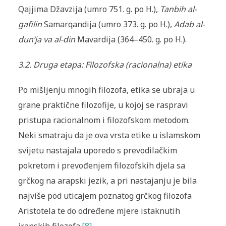
Qajjima Džavzija (umro 751. g. po H.),
Tanbih al-
gafilin
Samarqandija (umro 373. g. po H.),
Adab al-
dun’ja va al-din
Mavardija (364–450. g. po H.).
3.2.
Druga etapa: Filozofska (racionalna) etika
Po mišljenju mnogih filozofa, etika se ubraja u
grane praktične filozofije, u kojoj se raspravi
pristupa racionalnom i filozofskom metodom.
Neki smatraju da je ova vrsta etike u islamskom
svijetu nastajala uporedo s prevodilačkim
pokretom i prevođenjem filozofskih djela sa
grčkog na arapski jezik, a pri nastajanju je bila
najviše pod uticajem poznatog grčkog filozofa
Aristotela te do određene mjere istaknutih