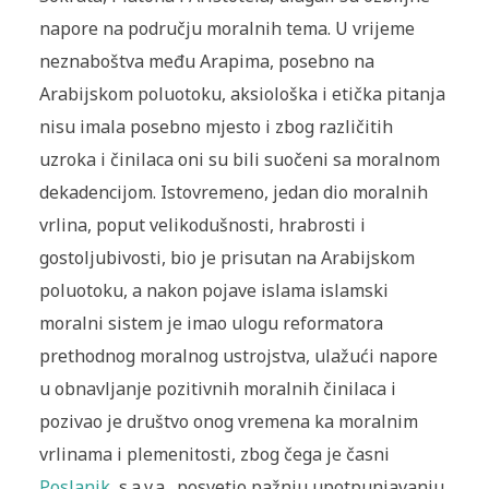
napore na području moralnih tema. U vrijeme
neznaboštva među Arapima, posebno na
Arabijskom poluotoku, aksiološka i etička pitanja
nisu imala posebno mjesto i zbog različitih
uzroka i činilaca oni su bili suočeni sa moralnom
dekadencijom. Istovremeno, jedan dio moralnih
vrlina, poput velikodušnosti, hrabrosti i
gostoljubivosti, bio je prisutan na Arabijskom
poluotoku, a nakon pojave islama islamski
moralni sistem je imao ulogu reformatora
prethodnog moralnog ustrojstva, ulažući napore
u obnavljanje pozitivnih moralnih činilaca i
pozivao je društvo onog vremena ka moralnim
vrlinama i plemenitosti, zbog čega je časni
Poslanik
, s.a.v.a., posvetio pažnju upotpunjavanju