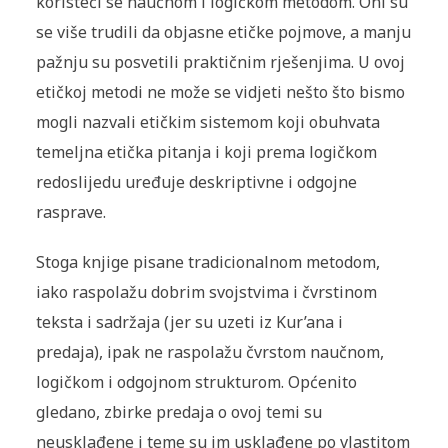
koristeći se naučnom i logičkom metodom. Oni su
se više trudili da objasne etičke pojmove, a manju
pažnju su posvetili praktičnim rješenjima. U ovoj
etičkoj metodi ne može se vidjeti nešto što bismo
mogli nazvali etičkim sistemom koji obuhvata
temeljna etička pitanja i koji prema logičkom
redoslijedu uređuje deskriptivne i odgojne
rasprave.
Stoga knjige pisane tradicionalnom metodom,
iako raspolažu dobrim svojstvima i čvrstinom
teksta i sadržaja (jer su uzeti iz Kur’ana i
predaja), ipak ne raspolažu čvrstom naučnom,
logičkom i odgojnom strukturom. Općenito
gledano, zbirke predaja o ovoj temi su
neusklađene i teme su im usklađene po vlastitom