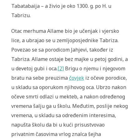
Tabatabaija – a živio je oko 1300. g. po H. u
Tabrizu.
Otac merhuma Allame bio je učenjak i vjersko
lice, a ubrajao se u zemljoposjednike Tabriza.
Povezao se sa porodicom Jahjevi, također iz
Tabriza. Allame ostaje bez majke u petoj godini, a
u devetoj gubi i oca.
[2]
Brigu o njemu i njegovom
bratu na sebe preuzima
čovjek
iz očeve porodice,
u skladu sa oporukom njihovog oca. Ubrzo nakon
očeve smrti odlazi u mekteb, a nakon određenog
vremena šalju ga u školu. Međutim, poslije nekog
vremena, u skladu sa određenim interesima,
napušta školu da bi u kući prisustvovao
privatnim časovima vrlog znalca šejha