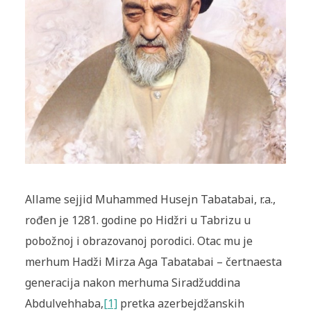
Allame sejjid Muhammed Husejn Tabatabai, r.a.,
rođen je 1281. godine po Hidžri u Tabrizu u
pobožnoj i obrazovanoj porodici. Otac mu je
merhum Hadži Mirza Aga Tabatabai – čertnaesta
generacija nakon merhuma Siradžuddina
Abdulvehhaba,
[1]
pretka azerbejdžanskih