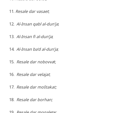
11.
Resale dar vasaet
;
12.
Al-Insan qabl al-dun’ja
;
13.
Al-Insan fi al-dun’ja
;
14.
Al-Insan ba‘d al-dun’ja
;
15.
Resale dar nobovva
t
;
16.
Resale dar velajat
;
17.
Resale dar moštakat
;
18.
Resale dar borhan
;
19.
Resale dar mogalete
;