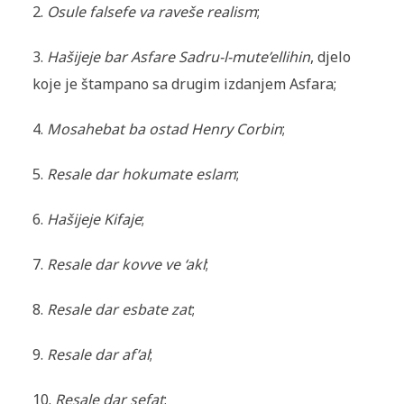
2.
Osule falsefe va raveše realism
;
3.
Hašijeje bar Asfare Sadru-l-mute’ellihin
, djelo
koje je štampano sa drugim izdanjem Asfara;
4.
Mosahebat ba ostad Henry Corbin
;
5.
Resale dar hokumate eslam
;
6.
Hašijeje Kifaje
;
7.
Resale dar kovve ve ‘akl
;
8.
Resale dar esbate zat
;
9.
Resale dar af’al
;
10.
Resale dar sefat
;