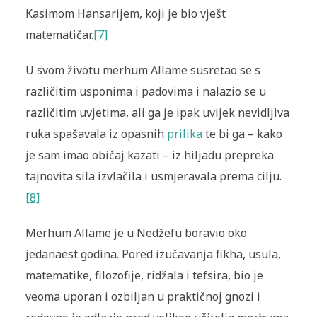
Kasimom Hansarijem, koji je bio vješt
matematičar.
[7]
U svom životu merhum Allame susretao se s
različitim usponima i padovima i nalazio se u
različitim uvjetima, ali ga je ipak uvijek nevidljiva
ruka spašavala iz opasnih
prilika
te bi ga – kako
je sam imao običaj kazati – iz hiljadu prepreka
tajnovita sila izvlačila i usmjeravala prema cilju.
[8]
Merhum Allame je u Nedžefu boravio oko
jedanaest godina. Pored izučavanja fikha, usula,
matematike, filozofije, ridžala i tefsira, bio je
veoma uporan i ozbiljan u praktičnoj gnozi i