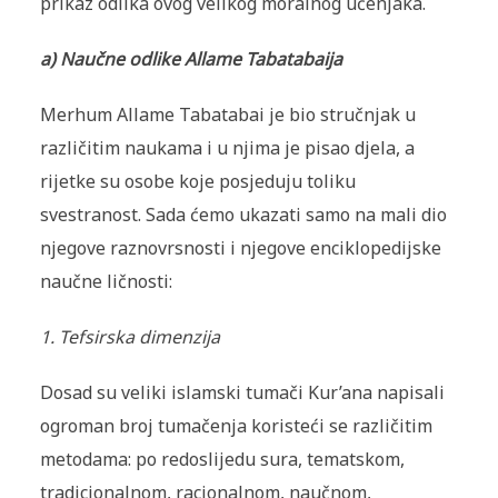
prikaz odlika ovog velikog moralnog učenjaka.
a) Naučne odlike Allame Tabatabaija
Merhum Allame Tabatabai je bio stručnjak u
različitim naukama i u njima je pisao djela, a
rijetke su osobe koje posjeduju toliku
svestranost. Sada ćemo ukazati samo na mali dio
njegove raznovrsnosti i njegove enciklopedijske
naučne ličnosti:
1. Tefsirska dimenzija
Dosad su veliki islamski tumači Kur’ana napisali
ogroman broj tumačenja koristeći se različitim
metodama: po redoslijedu sura, tematskom,
tradicionalnom, racionalnom, naučnom,