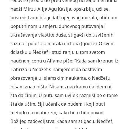
redovno je odlazio pred velikog učitelja merhuma
hadži Mirzu Alija Agu Kazija, opskrbljujući se,
posredstvom blagodati njegovog morala, obilnom
poputninom u smjeru duhovnog putovanja i
ukrašavanja vlastite duše, stigavši do uzvišenih
razina i položaja morala i irfana (gnoze). O svom
dolasku u Nedžef i studiranju u tom svetom
naučnom centru Allame piše: “Kada sam krenuo iz
Tabriza u Nedžef s namjerom da nastavim
obrazovanje u islamskim naukama, o Nedžefu
nisam znao ništa. Nisam znao kamo da idem ni
šta da činim. U putu sam uvijek razmišljao o tome
šta da učim, čiji učenik da budem i koji put i
metodu da odaberem, kako bi to bilo povod
Božijeg zadovoljstva. Kada sam stigao u Nedžef,