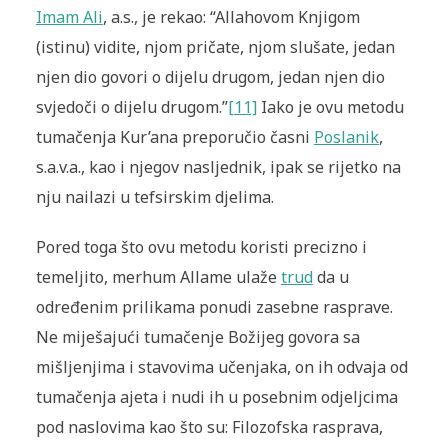
Imam Ali
, a.s., je rekao:
“Allahovom Knjigom
(istinu) vidite, njom pričate, njom slušate, jedan
njen dio govori o dijelu drugom, jedan njen dio
svjedoči o dijelu drugom.”
[11]
Iako je ovu metodu
tumačenja Kur’ana preporučio časni
Poslanik
,
s.a.v.a., kao i njegov nasljednik, ipak se rijetko na
nju nailazi u tefsirskim djelima.
Pored toga što ovu metodu koristi precizno i
temeljito, merhum Allame ulaže
trud
da u
određenim prilikama ponudi zasebne rasprave.
Ne miješajući tumačenje Božijeg govora sa
mišljenjima i stavovima učenjaka, on ih odvaja od
tumačenja ajeta i nudi ih u posebnim odjeljcima
pod naslovima kao što su: Filozofska rasprava,