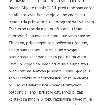
pri ulasku se okrenuh prema Kibli i mezaru
Imama Alija te rekoh: ‘O Ali, pred tebe sam došao
da bih nastavio školovanje, ali ne znam koju
metodu da prihvatim i koji program da izaberem.
Tražim od tebe da me uputiš u ono u čemu je
dobrobit.’ Iznajmio sam stan i nastanio sam se.
Tih dana, prije negoli sam počeo sa učenjem,
sjedio sam u stanu i razmišljao o svojoj
budućnosti. Iznenada, neko pokuca na vrata.
Otvorih. Vidjeh da jedan od velikih alima stoji
pred vratima. Nazvao je selam i ušao. Sjeo je u
sobu i izrazio mi dobrodošlicu. Imao je veoma
privlačno i svijetlo lice. Počeo je razgovor
potpuno prisno i prijatno ostvarivši blizak
kontakt sa mnom. U toku razgovora naveo mi je