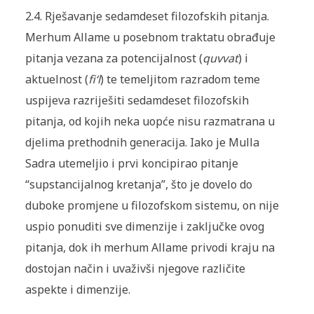
2.4. Rješavanje sedamdeset filozofskih pitanja.
Merhum Allame u posebnom traktatu obrađuje
pitanja vezana za potencijalnost (
quvvat
) i
aktuelnost (
fi‘l
) te temeljitom razradom teme
uspijeva razriješiti sedamdeset filozofskih
pitanja, od kojih neka uopće nisu razmatrana u
djelima prethodnih generacija. Iako je Mulla
Sadra utemeljio i prvi koncipirao pitanje
“supstancijalnog kretanja”, što je dovelo do
duboke promjene u filozofskom sistemu, on nije
uspio ponuditi sve dimenzije i zaključke ovog
pitanja, dok ih merhum Allame privodi kraju na
dostojan način i uvaživši njegove različite
aspekte i dimenzije.