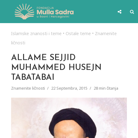
Islamske znanosti i teme
•
Ostale teme
•
Znamenite
ličnosti
ALLAME SEJJID
MUHAMMED HUSEJN
TABATABAI
Znamenite ličnosti
22 Septembra, 2015
28 min čitanja