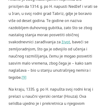
prisiljen da 1314. g. po H. napusti Nedžef i vrati se
u Iran, u svoj rodni grad Tabriz, gdje je boravio
više od deset godina. Te godine on naziva
razdobljem duhovnog gubitka, zato što se zbog
nastalog stanja morao posvetiti običnoj
svakodnevnici zarađivanja za
život
, baveći se
zemljoradnjom, što ga je odvojilo od učenja i
naučnog razmišljanja, čemu je mogao posvetiti
sasvim malo vremena, zbog čega je – kako sam
naglašava – bio u stanju unutrašnjeg nemira i
tegobe.
[9]
Na kraju, 1335. g. po H. napušta svoj rodni kraj i
prelazi u naučni vjerski centar (Houza). Ova
selidba ujedno je i prekretnica u njegovom