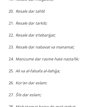
20.
Resale dar tahlil
;
21.
Resale dar tarkib
;
22.
Resale dar e’tebarijjat
;
23.
Resale dar nabavat va manamat
;
24.
Manzume dar rasme hate nasta’lik
;
25.
Ali va al-falsafa al-ilahijja
;
26.
Kor’an dar eslam
;
27.
Ši’e dar eslam
;
28.
Mohakemat bejne do mokatebat
;