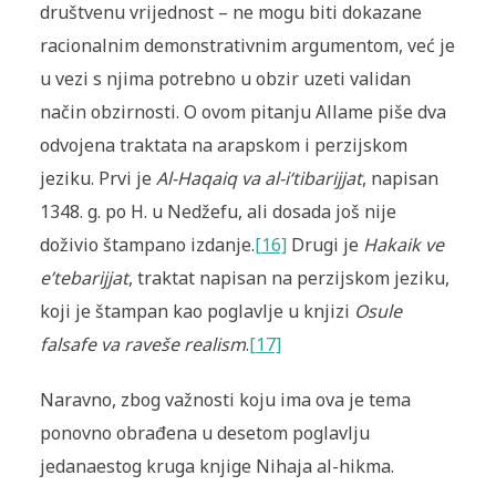
društvenu vrijednost – ne mogu biti dokazane
racionalnim demonstrativnim argumentom, već je
u vezi s njima potrebno u obzir uzeti validan
način obzirnosti. O ovom pitanju Allame piše dva
odvojena traktata na arapskom i perzijskom
jeziku. Prvi je
Al-Haqaiq va al-i‘tibarijjat
, napisan
1348. g. po H. u Nedžefu, ali dosada još nije
doživio štampano izdanje.
[16]
Drugi je
Hakaik ve
e’tebarijjat
, traktat napisan na perzijskom jeziku,
koji je štampan kao poglavlje u knjizi
Osule
falsafe va raveše realism
.
[17]
Naravno, zbog važnosti koju ima ova je tema
ponovno obrađena u desetom poglavlju
jedanaestog kruga knjige Nihaja al-hikma.