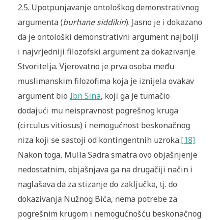
2.5. Upotpunjavanje ontološkog demonstrativnog
argumenta (
burhane siddikin
). Jasno je i dokazano
da je ontološki demonstrativni argument najbolji
i najvrjedniji filozofski argument za dokazivanje
Stvoritelja. Vjerovatno je prva osoba među
muslimanskim filozofima koja je iznijela ovakav
argument bio
Ibn Sina
, koji ga je tumačio
dodajući mu neispravnost pogrešnog kruga
(circulus vitiosus) i nemogućnost beskonačnog
niza koji se sastoji od kontingentnih uzroka.
[18]
Nakon toga, Mulla Sadra smatra ovo objašnjenje
nedostatnim, objašnjava ga na drugačiji način i
naglašava da za stizanje do zaključka, tj. do
dokazivanja Nužnog Bića, nema potrebe za
pogrešnim krugom i nemogućnošću beskonačnog