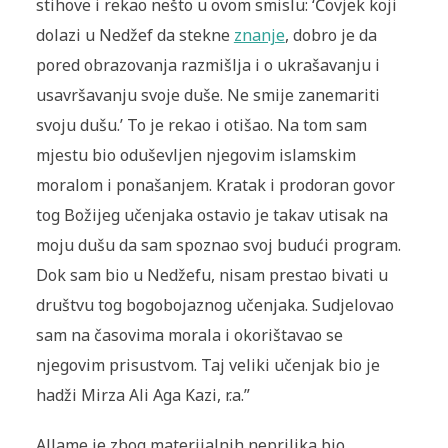
stihove i rekao nešto u ovom smislu: ‘Čovjek koji
dolazi u Nedžef da stekne
znanje
, dobro je da
pored obrazovanja razmišlja i o ukrašavanju i
usavršavanju svoje duše. Ne smije zanemariti
svoju dušu.’ To je rekao i otišao. Na tom sam
mjestu bio oduševljen njegovim islamskim
moralom i ponašanjem. Kratak i prodoran govor
tog Božijeg učenjaka ostavio je takav utisak na
moju dušu da sam spoznao svoj budući program.
Dok sam bio u Nedžefu, nisam prestao bivati u
društvu tog bogobojaznog učenjaka. Sudjelovao
sam na časovima morala i okorištavao se
njegovim prisustvom. Taj veliki učenjak bio je
hadži Mirza Ali Aga Kazi, r.a.”
Allame je zbog materijalnih neprilika bio