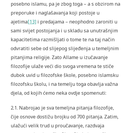
posebno islamu, pa je zbog toga – a s obzirom na
preporuke i naglašavanja koji postoje u
ajetima
[13]
i predajama – neophodno zaroniti u
sami svijet postojanja i u skladu sa unutrašnjim
kapacitetima razmišljati o tome te na taj način
odvratiti sebe od slijepog slijeđenja u temeljnim
pitanjima religije. Zato Allame u izučavanje
filozofije ulaže veći dio svoga vremena te stiče
dubok uvid u filozofske škole, posebno islamsku
filozofsku školu, i na temelju toga obavlja važna
djela, od kojih ćemo neka ovdje spomenuti:
2.1. Nabrojao je sva temeljna pitanja filozofije,
čije osnove dostižu brojku od 700 pitanja. Zatim,
ulažući velik trud u proučavanje, razdvaja