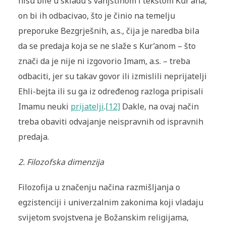
nisu bile u skladu s vanjštinom i tekstom Kur’ana,
on bi ih odbacivao, što je činio na temelju
preporuke Bezgrješnih, a.s., čija je naredba bila
da se predaja koja se ne slaže s Kur’anom – što
znači da je nije ni izgovorio Imam, a.s. – treba
odbaciti, jer su takav govor ili izmislili neprijatelji
Ehli-bejta ili su ga iz određenog razloga pripisali
Imamu neuki
prijatelji
.
[12]
Dakle, na ovaj način
treba obaviti odvajanje neispravnih od ispravnih
predaja.
2. Filozofska dimenzija
Filozofija u značenju na
čina
razmišljanja o
egzistenciji i univerzalnim zakonima koji vladaju
svijetom svojstvena je Božanskim religijama,