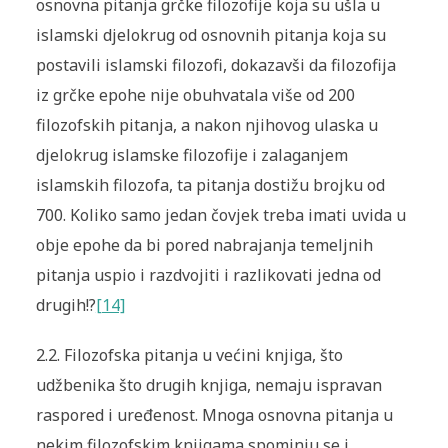
osnovna pitanja grčke filozofije koja su ušla u
islamski djelokrug od osnovnih pitanja koja su
postavili islamski filozofi, dokazavši da filozofija
iz grčke epohe nije obuhvatala više od 200
filozofskih pitanja, a nakon njihovog ulaska u
djelokrug islamske filozofije i zalaganjem
islamskih filozofa, ta pitanja dostižu brojku od
700. Koliko samo jedan čovjek treba imati uvida u
obje epohe da bi pored nabrajanja temeljnih
pitanja uspio i razdvojiti i razlikovati jedna od
drugih!?
[14]
2.2. Filozofska pitanja u većini knjiga, što
udžbenika što drugih knjiga, nemaju ispravan
raspored i uređenost. Mnoga osnovna pitanja u
nekim filozofskim knjigama spominju se i