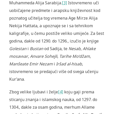
Muhammeda Alija Sarabija.
[3]
Istovremeno uči
uobičajene predmete i arapsku književnost kod
poznatog učitelja tog vremena Age Mirze Alija
Nekija Hattata, a upoznaje se i sa tehnikom
kaligrafije, u čemu postiže veliko umijeće. Za šest
godina, dakle od 1290. do 1296., izučio je knjige
Golestan
i
Bustan
od Sadija, te
Nesab
,
Ahlake
mosavvar
,
Anvare Sohejli
,
Tarihe Mo‘džam
,
Manšeate Emir Nezam
i
Iršad al-hisab
,
istovremeno se predajući više od svega učenju
Kur’ana.
Zbog velike ljubavi i želje
[4]
koju gaji prema
sticanju znanja i islamskog nauka, od 1297. do
1304., dakle za osam godina, merhum Allame