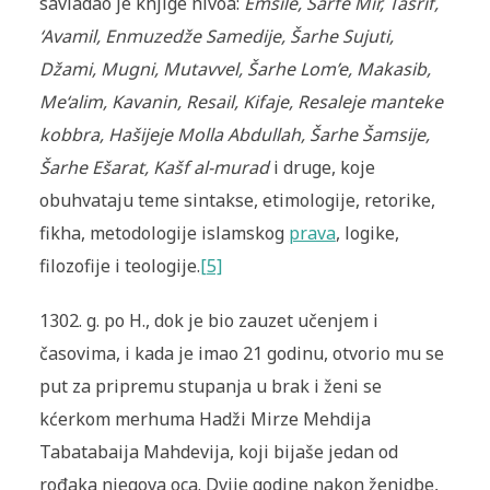
savladao je knjige nivoa:
Emsile, Sarfe Mir, Tasrif,
‘Avamil, Enmuzedže Samedije, Šarhe Sujuti,
Džami, Mugni, Mutavvel, Šarhe Lom’e, Makasib,
Me‘alim, Kavanin, Resail, Kifaje, Resaleje manteke
kobbra, Hašijeje Molla Abdullah, Šarhe Šamsije,
Šarhe Ešarat, Kašf al-murad
i druge, koje
obuhvataju teme sintakse, etimologije, retorike,
fikha, metodologije islamskog
prava
, logike,
filozofije i teologije.
[5]
1302. g. po H., dok je bio zauzet učenjem i
časovima, i kada je imao 21 godinu, otvorio mu se
put za pripremu stupanja u brak i ženi se
kćerkom merhuma Hadži Mirze Mehdija
Tabatabaija Mahdevija, koji bijaše jedan od
rođaka njegova oca. Dvije godine nakon ženidbe,