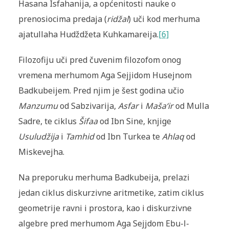
Hasana Isfahanija, a općenitosti nauke o
prenosiocima predaja (
ridžal
) uči kod merhuma
ajatullaha Hudždžeta Kuhkamareija.
[6]
Filozofiju uči pred čuvenim filozofom onog
vremena merhumom Aga Sejjidom Husejnom
Badkubeijem. Pred njim je šest godina učio
Manzumu
od Sabzivarija,
Asfar
i
Maša‘ir
od Mulla
Sadre, te ciklus
Šifaa
od Ibn Sine, knjige
Usuludžija
i
Tamhid
od Ibn Turkea te
Ahlaq
od
Miskevejha.
Na preporuku merhuma Badkubeija, prelazi
jedan ciklus diskurzivne aritmetike, zatim ciklus
geometrije ravni i prostora, kao i diskurzivne
algebre pred merhumom Aga Sejjdom Ebu-l-