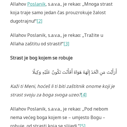
Allahov
Poslanik
, s.a.v.a., je rekao: „Mnoga strast
koja traje samo jedan čas prouzrokuje žalost
dugotrajnu!“
[2]
Allahov Poslanik, s.a.v.a., je rekao: „Tražite u
Allaha zaštitu od strasti!“
[3]
Strast je bog kojem se robuje
أَرَأَيْتَ مَنِ اتَّخَذَ إِلَهَهُ هَوَاهُ أَفَأَنْتَ تَكُونُ عَلَيْهِ وَكِيلًا
Kaži ti Meni, hoćeš li ti biti zaštitnik onome koji je
strast svoju za boga svoga uzeo?
[4]
Allahov Poslanik, s.a.v.a., je rekao: „Pod nebom
nema većeg boga kojem se – umjesto Bogu –
robuje, od strasti koja se slijedi.“
[5]