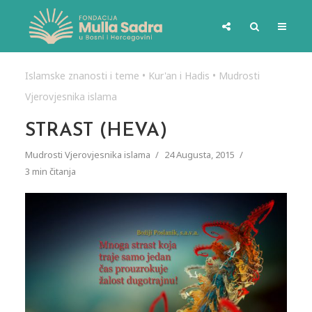
Islamske znanosti i teme
•
Kur'an i Hadis
•
Mudrosti
Vjerovjesnika islama
STRAST (HEVA)
Mudrosti Vjerovjesnika islama
24 Augusta, 2015
3 min čitanja