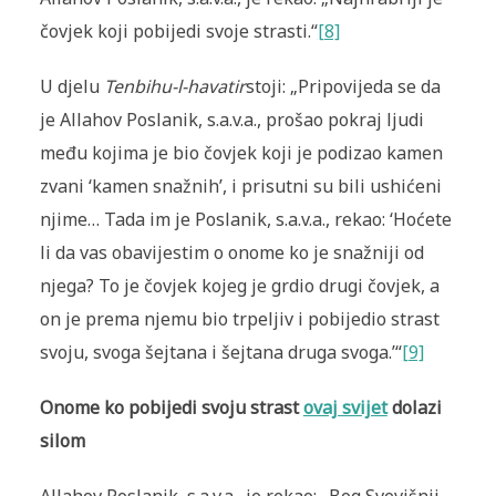
čovjek koji pobijedi svoje strasti.“
[8]
U djelu
Tenbihu-l-havatir
stoji: „Pripovijeda se da
je Allahov Poslanik, s.a.v.a., prošao pokraj ljudi
među kojima je bio čovjek koji je podizao kamen
zvani ‘kamen snažnih’, i prisutni su bili ushićeni
njime… Tada im je Poslanik, s.a.v.a., rekao: ‘Hoćete
li da vas obavijestim o onome ko je snažniji od
njega? To je čovjek kojeg je grdio drugi čovjek, a
on je prema njemu bio trpeljiv i pobijedio strast
svoju, svoga šejtana i šejtana druga svoga.’“
[9]
Onome ko pobijedi svoju strast
ovaj svijet
dolazi
silom
Allahov Poslanik, s.a.v.a., je rekao: „Bog Svevišnji