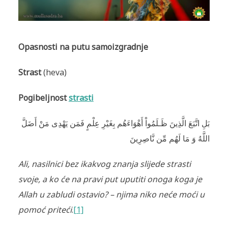
Opasnosti na putu samoizgradnje
Strast
(heva)
Pogibeljnost
strasti
بَلِ اتَّبَعَ الَّذِينَ ظَـلَمُواْ أَهْوَاءَهُم بِغَيْرِ عِلْمٍ فَمَن يَهْدِى مَنْ أَضَلَّ
اللَّهُ وَ مَا لَهُم مِّن نَّاصِرِينَ
Ali, nasilnici bez ikakvog znanja slijede strasti
svoje, a ko će na pravi put uputiti onoga koga je
Allah u zabludi ostavio? – njima niko neće moći u
pomoć priteći
.
[1]