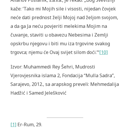
kaže: ‘Tako mi Mojih sile i visosti, nijedan čovjek
neće dati prednost želji Mojoj nad željom svojom,
a da ga Ja neću povjeriti melekima Mojim na
čuvanje, staviti u obavezu Nebesima i Zemlji
opskrbu njegovu i biti mu iza trgovine svakog
trgovca; njemu će Ovaj svijet silom doći.’“
[10]
Izvor: Muhammedi Rey Šehri, Mudrosti
Vjerovjesnika islama 2, Fondacija “Mulla Sadra”,
Sarajevo, 2012., sa arapskog preveli: Mehmedalija
Hadžić i Samed Jelešković
[1]
Er-Rum, 29.