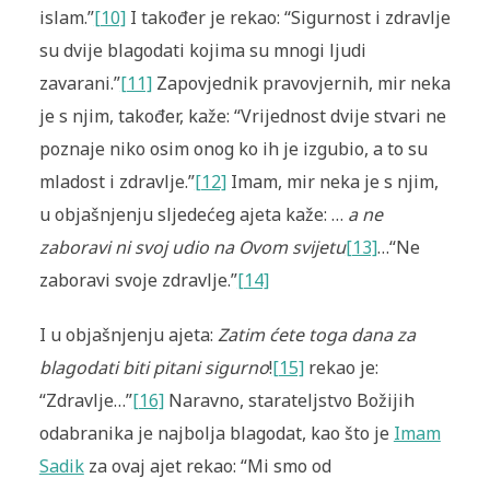
islam.”
[10]
I također je rekao: “Sigurnost i zdravlje
su dvije blagodati kojima su mnogi ljudi
zavarani.”
[11]
Zapovjednik pravovjernih, mir neka
je s njim, također, kaže: “Vrijednost dvije stvari ne
poznaje niko osim onog ko ih je izgubio, a to su
mladost i zdravlje.”
[12]
Imam, mir neka je s njim,
u objašnjenju sljedećeg ajeta kaže: …
a ne
zaboravi ni svoj udio na Ovom svijetu
[13]
…“Ne
zaboravi svoje zdravlje.”
[14]
I u objašnjenju ajeta:
Zatim ćete toga dana za
blagodati biti pitani sigurno
!
[15]
rekao je:
“Zdravlje…”
[16]
Naravno, starateljstvo Božijih
odabranika je najbolja blagodat, kao što je
Imam
Sadik
za ovaj ajet rekao: “Mi smo od