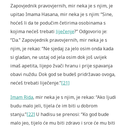
Zapovjednik pravovjernih, mir neka je s njim, je
upitao Imama Hasana, mir neka je s njim: “Sine,
hoćeš li da te podučim četirima osobinama s
kojima nećeš trebati
liječenje
?” Odgovorio je:
“Da.” Zapovjednik pravovjernih, mir neka je s
njim, je rekao: “Ne sjedaj za jelo osim onda kada
si gladan, ne ustaj od jela osim dok još uvijek
imaš apetita, lijepo žvači hranu i prije spavanja
obavi nuždu. Dok god se budeš pridržavao ovoga,
nećeš trebati liječenje.”
[21]
Imam Rida
, mir neka je s njim, je rekao: “Ako ljudi
budu malo jeli, tijela će im biti u dobrom
stanju.”
[22]
U hadisu se prenosi: “Ko god bude
malo jeo, tijelo će mu biti zdravo i srce će mu biti