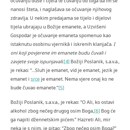
očuvanju duše i tijela te čuvanju od toga da im se
nanosi šteta, i naglašava se očuvanje njihovog
zdravlja. U nekim predajama se tijelo i dijelovi
tijela ubrajaju u Božije emanete, a Uzvišeni
Gospodar je očuvanje emaneta spomenuo kao
istaknutu osobinu vjernikā i iskrenih klanjača.
I
oni koji povjerene im emanete budu čuvali i
zavjete svoje ispunjavali
.
[4]
Božiji Poslanik, s.a.v.a.,
je rekao: “…Sluh je emanet, vid je emanet, jezik je
emanet i
srce
je emanet. Nema vjere onaj ko ne
bude čuvao emanete.”
[5]
Božiji Poslanik, s.a.v.a., je rekao: “O Ali, ko ostavi
alkohol zbog nečeg drugog osim Boga,
[6]
Bog će
ga napiti džennetskim pićem.” Hazreti Ali, mir
neka je s njim, je pitao: “Zbog nečeg osim Boga?”