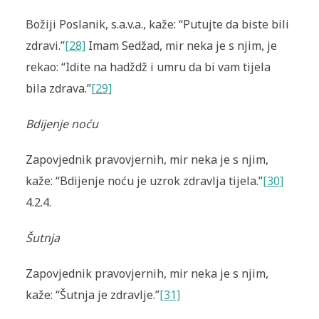
Božiji Poslanik, s.a.v.a., kaže: “Putujte da biste bili
zdravi.”
[28]
Imam Sedžad, mir neka je s njim, je
rekao: “Idite na hadždž i umru da bi vam tijela
bila zdrava.”
[29]
Bdijenje noću
Zapovjednik pravovjernih, mir neka je s njim,
kaže: “Bdijenje noću je uzrok zdravlja tijela.”
[30]
4.2.4.
Šutnja
Zapovjednik pravovjernih, mir neka je s njim,
kaže: “Šutnja je zdravlje.”
[31]