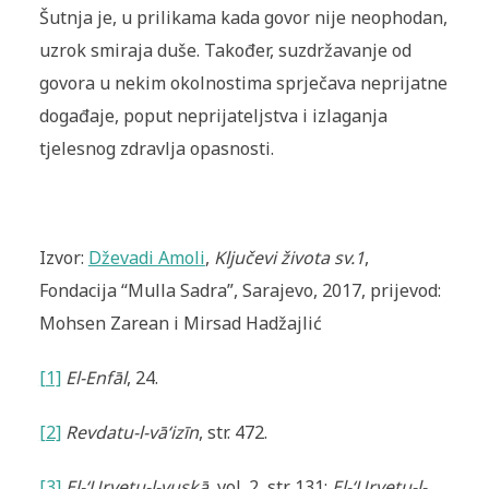
Šutnja je, u prilikama kada govor nije neophodan,
uzrok smiraja duše. Također, suzdržavanje od
govora u nekim okolnostima sprječava neprijatne
događaje, poput neprijateljstva i izlaganja
tjelesnog zdravlja opasnosti.
Izvor:
Dževadi Amoli
,
Ključevi života sv.1
,
Fondacija “Mulla Sadra”, Sarajevo, 2017, prijevod:
Mohsen Zarean i Mirsad Hadžajlić
[1]
El-Enfāl
, 24.
[2]
Revdatu-l-vā‘izīn
, str. 472.
[3]
El-‘Urvetu-l-vuskā
, vol. 2, str. 131;
El-‘Urvetu-l-