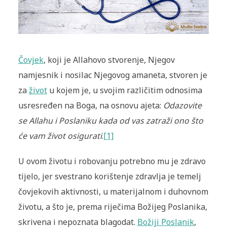
Čovjek
, koji je Allahovo stvorenje, Njegov
namjesnik i nosilac Njegovog amaneta, stvoren je
za
život
u kojem je, u svojim različitim odnosima
usresređen na Boga, na osnovu ajeta:
Odazovite
se Allahu i Poslaniku kada od vas zatraži ono što
će vam život osigurati
.
[1]
U ovom životu i robovanju potrebno mu je zdravo
tijelo, jer svestrano korištenje zdravlja je temelj
čovjekovih aktivnosti, u materijalnom i duhovnom
životu, a što je, prema riječima Božijeg Poslanika,
skrivena i nepoznata blagodat.
Božiji Poslanik
,