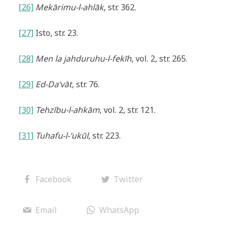
[26]
Mekārimu-l-ahlāk
, str. 362.
[27]
Isto, str. 23.
[28]
Men la jahduruhu-l-fekīh
, vol. 2, str. 265.
[29]
Ed-Da‘vāt
, str. 76.
[30]
Tehzību-l-ahkām
, vol. 2, str. 121.
[31]
Tuhafu-l-‘ukūl
, str. 223.
Facebook
Twitter
Email
WhatsApp