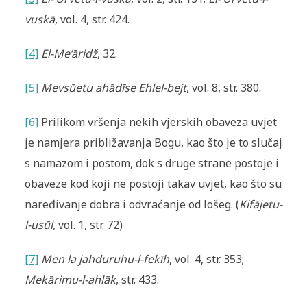
vuskā
, vol. 4, str. 424.
[4]
El-Me’āridž
, 32.
[5]
Mevsūetu ahādīse Ehlel-bejt
, vol. 8, str. 380.
[6]
Prilikom vršenja nekih vjerskih obaveza uvjet
je namjera približavanja Bogu, kao što je to slučaj
s namazom i postom, dok s druge strane postoje i
obaveze kod koji ne postoji takav uvjet, kao što su
naređivanje dobra i odvraćanje od lošeg. (
Kifājetu-
l-usūl
, vol. 1, str. 72)
[7]
Men la jahduruhu-l-fekīh
, vol. 4, str. 353;
Mekārimu-l-ahlāk
, str. 433.