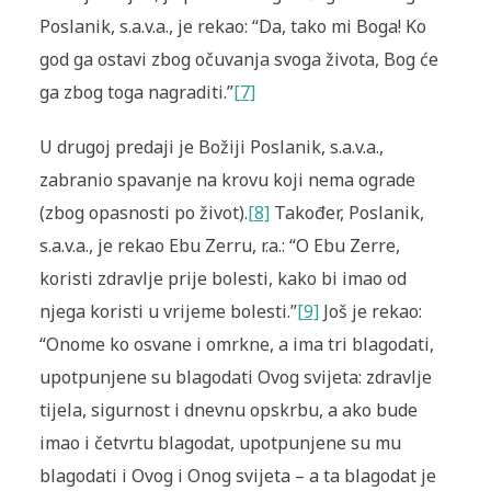
Poslanik, s.a.v.a., je rekao: “Da, tako mi Boga! Ko
god ga ostavi zbog očuvanja svoga života, Bog će
ga zbog toga nagraditi.”
[7]
U drugoj predaji je Božiji Poslanik, s.a.v.a.,
zabranio spavanje na krovu koji nema ograde
(zbog opasnosti po život).
[8]
Također, Poslanik,
s.a.v.a., je rekao Ebu Zerru, r.a.: “O Ebu Zerre,
koristi zdravlje prije bolesti, kako bi imao od
njega koristi u vrijeme bolesti.”
[9]
Još je rekao:
“Onome ko osvane i omrkne, a ima tri blagodati,
upotpunjene su blagodati Ovog svijeta: zdravlje
tijela, sigurnost i dnevnu opskrbu, a ako bude
imao i četvrtu blagodat, upotpunjene su mu
blagodati i Ovog i Onog svijeta – a ta blagodat je