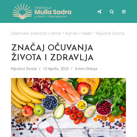
Islamske znanosti i teme
•
Kur'an i Hadis
•
Ključevi života
ZNAČAJ OČUVANJA
ŽIVOTA I ZDRAVLJA
Ključevi života
12 Aprila, 2023
6 min čitanja