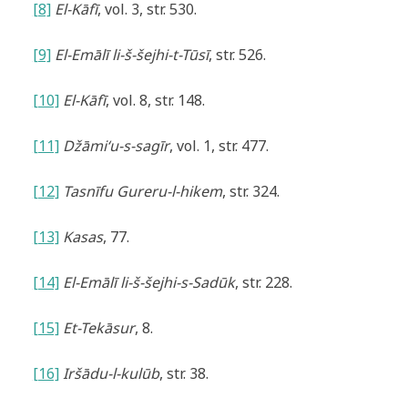
[8]
El-Kāfī
, vol. 3, str. 530.
[9]
El-Emālī li-š-šejhi-t-Tūsī
, str. 526.
[10]
El-Kāfī
, vol. 8, str. 148.
[11]
Džāmi‘u-s-sagīr
, vol. 1, str. 477.
[12]
Tasnīfu Gureru-l-hikem
, str. 324.
[13]
Kasas
, 77.
[14]
El-Emālī li-š-šejhi-s-Sadūk
, str. 228.
[15]
Et-Tekāsur
, 8.
[16]
Iršādu-l-kulūb
, str. 38.