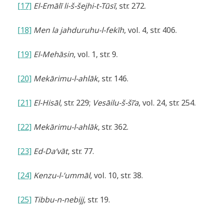
[17]
El-Emālī li-š-šejhi-t-Tūsī
, str. 272.
[18]
Men la jahduruhu-l-fekīh
, vol. 4, str. 406.
[19]
El-Mehāsin
, vol. 1, str. 9.
[20]
Mekārimu-l-ahlāk
, str. 146.
[21]
El-Hisāl
, str. 229;
Vesāilu-š-šī‘a
, vol. 24, str. 254.
[22]
Mekārimu-l-ahlāk
, str. 362.
[23]
Ed-Da‘vāt
, str. 77.
[24]
Kenzu-l-’ummāl
, vol. 10, str. 38.
[25]
Tibbu-n-nebijj
, str. 19.