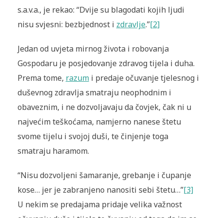
s.a.v.a., je rekao: “Dvije su blagodati kojih ljudi
nisu svjesni: bezbjednost i
zdravlje
.”
[2]
Jedan od uvjeta mirnog života i robovanja
Gospodaru je posjedovanje zdravog tijela i duha.
Prema tome,
razum
i predaje očuvanje tjelesnog i
duševnog zdravlja smatraju neophodnim i
obaveznim, i ne dozvoljavaju da čovjek, čak ni u
najvećim teškoćama, namjerno nanese štetu
svome tijelu i svojoj duši, te činjenje toga
smatraju haramom.
“Nisu dozvoljeni šamaranje, grebanje i čupanje
kose… jer je zabranjeno nanositi sebi štetu…”
[3]
U nekim se predajama pridaje velika važnost