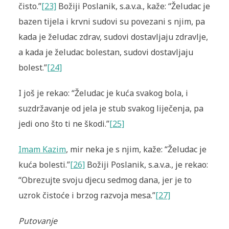
čisto.”
[23]
Božiji Poslanik, s.a.v.a., kaže: “Želudac je
bazen tijela i krvni sudovi su povezani s njim, pa
kada je želudac zdrav, sudovi dostavljaju zdravlje,
a kada je želudac bolestan, sudovi dostavljaju
bolest.”
[24]
I još je rekao: “Želudac je kuća svakog bola, i
suzdržavanje od jela je stub svakog liječenja, pa
jedi ono što ti ne škodi.”
[25]
Imam Kazim
, mir neka je s njim, kaže: “Želudac je
kuća bolesti.”
[26]
Božiji Poslanik, s.a.v.a., je rekao:
“Obrezujte svoju djecu sedmog dana, jer je to
uzrok čistoće i brzog razvoja mesa.”
[27]
Putovanje