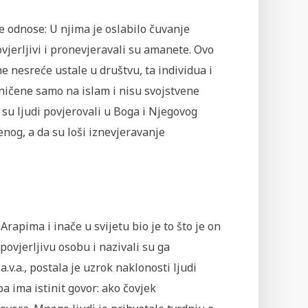
e odnose: U njima je oslabilo čuvanje
ovjerljivi i pronevjeravali su amanete. Ovo
e nesreće ustale u društvu, ta individua i
ničene samo na islam i nisu svojstvene
 su ljudi povjerovali u Boga i Njegovog
enog, a da su loši iznevjeravanje
rapima i inače u svijetu bio je to što je on
 povjerljivu osobu i nazivali su ga
v.a., postala je uzrok naklonosti ljudi
ba ima istinit govor: ako čovjek