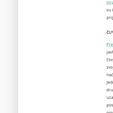
str
su 
pri
ČU
Pre
jav
čov
svo
nać
Jed
dru
uza
pos
pov