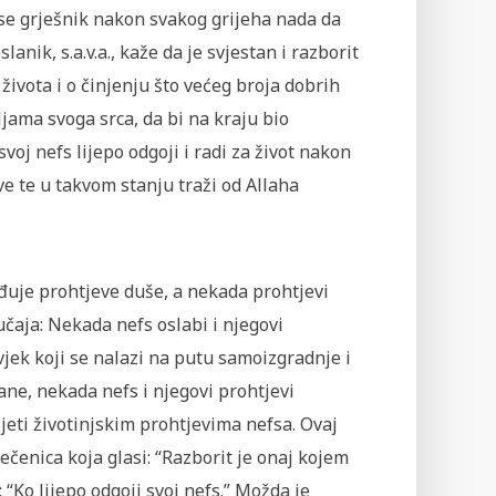
 se grješnik nakon svakog grijeha nada da
anik, s.a.v.a., kaže da je svjestan i razborit
života i o činjenju što većeg broja dobrih
ljama svoga srca, da bi na kraju bio
oj nefs lijepo odgoji i radi za život nakon
eve te u takvom stanju traži od Allaha
đuje prohtjeve duše, a nekada prohtjevi
čaja: Nekada nefs oslabi i njegovi
vjek koji se nalazi na putu samoizgradnje i
rane, nekada nefs i njegovi prohtjevi
eti životinjskim prohtjevima nefsa. Ovaj
rečenica koja glasi: “Razborit je onaj kojem
 “Ko lijepo odgoji svoj nefs.” Možda je