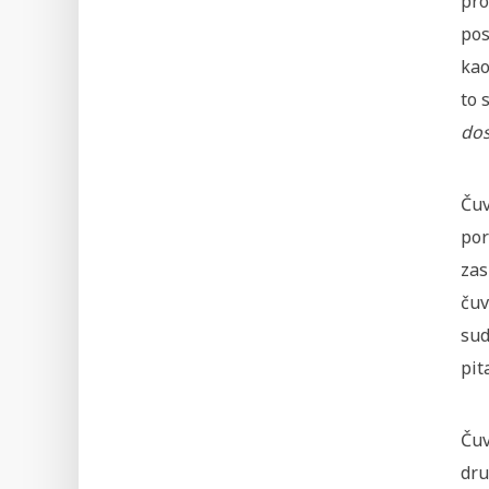
pro
pos
kao
to 
dos
Čuv
por
zas
čuv
sud
pit
Čuv
dru