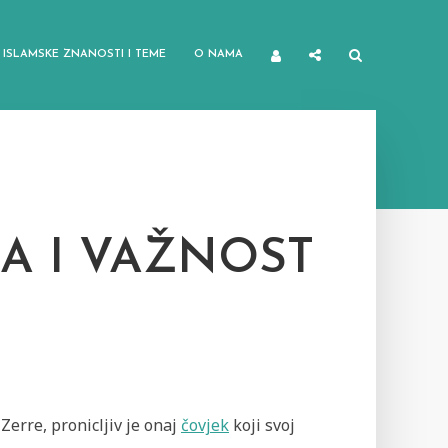
ISLAMSKE ZNANOSTI I TEME
O NAMA
A I VAŽNOST
Zerre, pronicljiv je onaj
čovjek
koji svoj