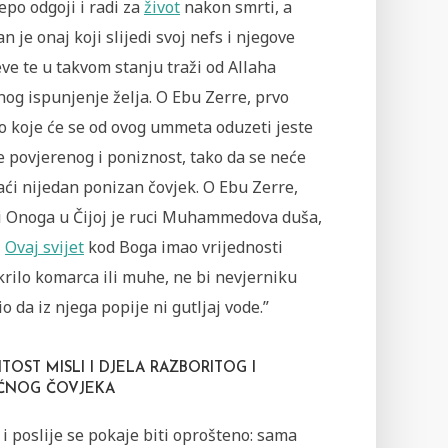
jepo odgoji i radi za
život
nakon smrti, a
 je onaj koji slijedi svoj nefs i njegove
ve te u takvom stanju traži od Allaha
og ispunjenje želja. O Ebu Zerre, prvo
o koje će se od ovog ummeta oduzeti jeste
 povjerenog i poniznost, tako da se neće
ći nijedan ponizan čovjek. O Ebu Zerre,
i Onoga u Čijoj je ruci Muhammedova duša,
i
Ovaj svijet
kod Boga imao vrijednosti
krilo komarca ili muhe, ne bi nevjerniku
o da iz njega popije ni gutljaj vode.”
ITOST MISLI I DJELA RAZBORITOG I
NOG ČOVJEKA
i poslije se pokaje biti oprošteno: sama