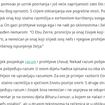
 pomisao je uzrok posrtanja i još veće zaprljanosti zato što
mu Bog oprostiti. S ciljem otklanjanja ove pogrešne misli, Posl
jek onaj koji stalno razmišlja o svrhovitom korištenju svoga 
la. On gazi prohtjeve svoga ega i ne radi po sklonostima i že
ođen nemarom: “O Ebu Zerre, pronicljiv je onaj čovjek koji sv
ti, a nemoćan je onaj koji slijedi svoj nefs i njegove prohtj
išenog ispunjenje želja.”
jek posjeduje
razum
i prohtjeve (
heva
). Nekad razum pobje
e pobjeđuju razum. U ovom dijelu hadisa opisana su oba slu
htjevi ne upravljaju razumom. Za ovo je primjer razborit čo
i stalno razmišlja o vječnom životu poslije smrti. S druge st
jeđuju razum i čovjek biva nemoćan i ne uspijeva se oduprij
entar je na osnovu djela
Biharu-l-envar
, u kojem se nalazi 
nefs oslabio”, ali u drugim tekstovima ta rečenica je u obliku: