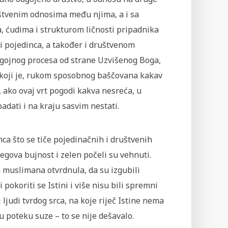
ruštvenim odnosima među njima, a i sa
, ćudima i strukturom ličnosti pripadnika
i pojedinca, a također i društvenom
dgojnog procesa od strane Uzvišenog Boga,
t koji je, rukom sposobnog baščovana kakav
m, ako ovaj vrt pogodi kakva nesreća, u
dati i na kraju sasvim nestati.
mca što se tiče pojedinačnih i društvenih
egova bujnost i zelen počeli su vehnuti.
a muslimana otvrdnula, da su izgubili
 pokoriti se Istini i više nisu bili spremni
 ljudi tvrdog srca, na koje riječ Istine nema
ju poteku suze – to se nije dešavalo.