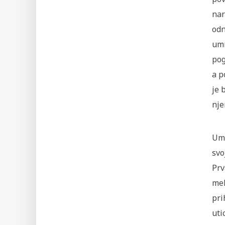
nar
odn
umm
pog
a p
je 
nje
Umm
svo
Prv
meh
pri
uti