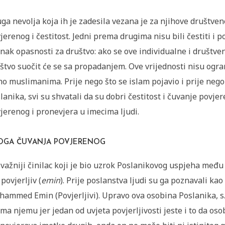
ga nevolja koja ih je zadesila vezana je za njihove društven
jerenog i čestitost. Jedni prema drugima nisu bili čestiti i p
znak opasnosti za društvo: ako se ove individualne i društven
štvo suočit će se sa propadanjem. Ove vrijednosti nisu ogra
o muslimanima. Prije nego što se islam pojavio i prije nego
lanika, svi su shvatali da su dobri čestitost i čuvanje povjer
jerenog i pronevjera u imecima ljudi.
OGA ČUVANJA POVJERENOG
važniji činilac koji je bio uzrok Poslanikovog uspjeha među A
 povjerljiv (
emin
). Prije poslanstva ljudi su ga poznavali kao
ammed Emin (Povjerljivi). Upravo ova osobina Poslanika, s.a.
ma njemu jer jedan od uvjeta povjerljivosti jeste i to da oso