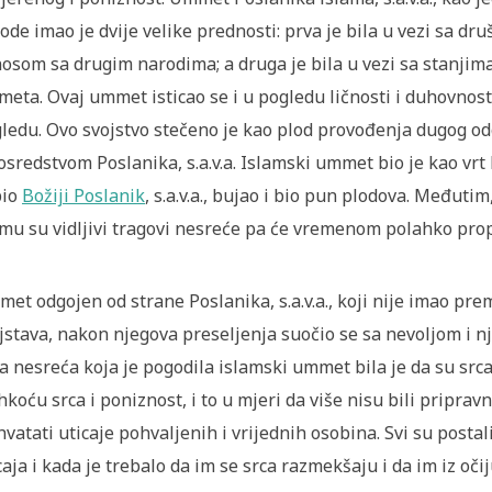
ode imao je dvije velike prednosti: prva je bila u vezi sa d
osom sa drugim narodima; a druga je bila u vezi sa stanjima
eta. Ovaj ummet isticao se i u pogledu ličnosti i duhovnost
ledu. Ovo svojstvo stečeno je kao plod provođenja dugog o
osredstvom Poslanika, s.a.v.a. Islamski ummet bio je kao vr
bio
Božiji Poslanik
, s.a.v.a., bujao i bio pun plodova. Međuti
mu su vidljivi tragovi nesreće pa će vremenom polahko propa
et odgojen od strane Poslanika, s.a.v.a., koji nije imao pre
jstava, nakon njegova preseljenja suočio se sa nevoljom i nj
a nesreća koja je pogodila islamski ummet bila je da su src
koću srca i poniznost, i to u mjeri da više nisu bili pripravni
hvatati uticaje pohvaljenih i vrijednih osobina. Svi su postali
caja i kada je trebalo da im se srca razmekšaju i da im iz oči