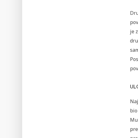
Dru
pov
je 
dru
sam
Pos
pov
UL
Naj
bio
Muh
pre