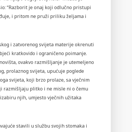
o: “Razborit je onaj koji odlučno pristupi
uje, i pritom ne pruži priliku željama i
kog i zatvorenog svijeta materije okrenuti
jeći kratkovido i ograničeno poimanje.
tanovišta, ovakvo razmišljanje je utemeljeno
Ovog, prolaznog svijeta, upućuje poglede
ga svijeta, koji brzo prolaze, sa vječnim
 razmišljaju plitko i ne misle ni o čemu
izabiru njih, umjesto vječnih užitaka
vajuće stavili u službu svojih stomaka i