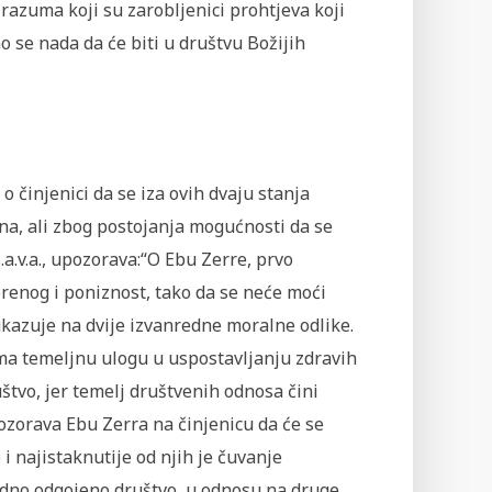
 razuma koji su zarobljenici prohtjeva koji
o se nada da će biti u društvu Božijih
e o činjenici da se iza ovih dvaju stanja
jna, ali zbog postojanja mogućnosti da se
a.v.a., upozorava:“O Ebu Zerre, prvo
renog i poniznost, tako da se neće moći
 ukazuje na dvije izvanredne moralne odlike.
ima temeljnu ulogu u uspostavljanju zdravih
štvo, jer temelj društvenih odnosa čini
pozorava Ebu Zerra na činjenicu da će se
i najistaknutije od njih je čuvanje
jedno odgojeno društvo, u odnosu na druge