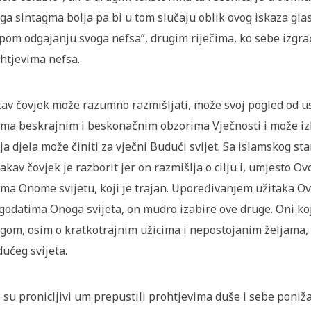
ga sintagma bolja pa bi u tom slučaju oblik ovog iskaza glasi
epom odgajanju svoga nefsa”, drugim riječima, ko sebe izgrađ
htjevima nefsa.
av čovjek može razumno razmišljati, može svoj pogled od us
ma beskrajnim i beskonačnim obzorima Vječnosti i može izb
ja djela može činiti za vječni Budući svijet. Sa islamskog s
vakav čovjek je razborit jer on razmišlja o cilju i, umjesto 
ma Onome svijetu, koji je trajan. Upoređivanjem užitaka Ovo
godatima Onoga svijeta, on mudro izabire ove druge. Oni koji
gom, osim o kratkotrajnim užicima i nepostojanim željama, 
ućeg svijeta.
 su pronicljivi um prepustili prohtjevima duše i sebe poniža