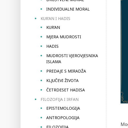
INDIVIDUALNI MORAL
KUR’AN I HADIS
KUR’AN
MJERA MUDROSTI
HADIS
MUDROSTI VJEROVJESNIKA
ISLAMA
PREDAJE S MIRADŽA
KLJUČEVI ŽIVOTA
ČETRDESET HADISA
FILOZOFIJA I IRFAN
EPISTEMOLOGIJA
ANTROPOLOGIJA
Mog
FILOZOFIJA