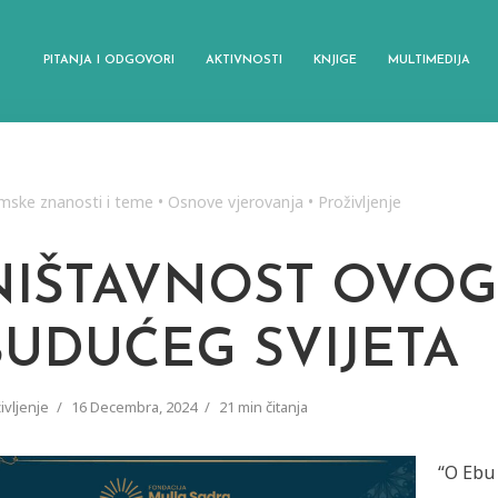
PITANJA I ODGOVORI
AKTIVNOSTI
KNJIGE
MULTIMEDIJA
amske znanosti i teme
•
Osnove vjerovanja
•
Proživljenje
NIŠTAVNOST OVOG
BUDUĆEG SVIJETA
ivljenje
16 Decembra, 2024
21 min čitanja
“O Ebu 