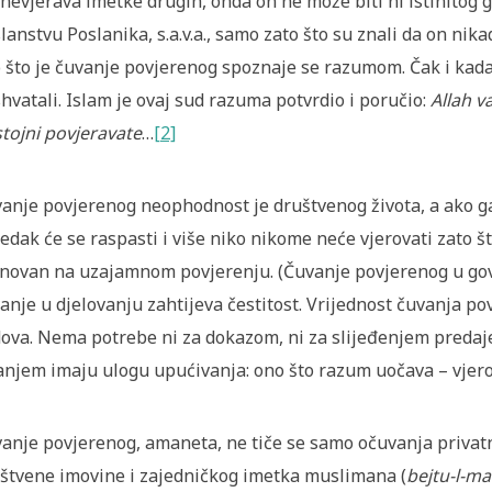
nevjerava imetke drugih, onda on ne može biti ni istinitog g
lanstvu Poslanika, s.a.v.a., samo zato što su znali da on nikad
 što je čuvanje povjerenog spoznaje se razumom. Čak i kada n
shvatali. Islam je ovaj sud razuma potvrdio i poručio:
Allah v
tojni povjeravate
…
[2]
anje povjerenog neophodnost je društvenog života, a ako ga 
edak će se raspasti i više niko nikome neće vjerovati zato š
novan na uzajamnom povjerenju. (Čuvanje povjerenog u govor
anje u djelovanju zahtijeva čestitost. Vrijednost čuvanja p
ova. Nema potrebe ni za dokazom, ni za slijeđenjem predaje
anjem imaju ulogu upućivanja: ono što razum uočava – vjero
anje povjerenog, amaneta, ne tiče se samo očuvanja privatne
štvene imovine i zajedničkog imetka muslimana (
bejtu-l-ma