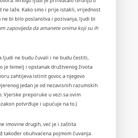
ovora. Mnogo ljudi je prihvatalo tvrdnju o
 ne laže. Kako smo i prije istakli, vrijednost
e bi bilo poslanstva i pozivanja, ljudi bi
am zapovijeda da amanete onima koji su ih
ljudi ne budu čuvali i ne budu čestiti,
to je temelj i opstanak društvenog života
u zahtijeva istinit govor, a njegovo
ovjerenog jedan je od nezavisnih razumskih
. Vjerske preporuke u vezi sa ovim
zakon potvrđuje i upućuje na to.)
 imovine drugih, već je i zaštita
l
) također obuhvaćena pojmom čuvanja