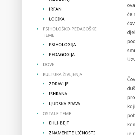
ova
IRFAN
će 
LOGIKA
čov
PSIHOLOŠKO-PEDAGOŠKE
dje
TEME
pog
PSIHOLOGIJA
smr
PEDAGOGIJA
Uzv
DOVE
KULTURA ŽIVLJENJA
Čov
ZDRAVLJE
duš
ISHRANA
pro
LJUDSKA PRAVA
koj
OSTALE TEME
pob
EHLI-BEJT
kom
ZNAMENITE LIČNOSTI
je 