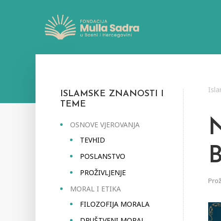
Isl
ISLAMSKE ZNANOSTI I
TEME
OSNOVE VJEROVANJA
TEVHID
POSLANSTVO
PROŽIVLJENJE
Prož
MORAL I ETIKA
FILOZOFIJA MORALA
DRUŠTVENI MORAL