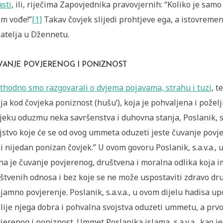
asti
, ili, riječima Zapovjednika pravovjernih: “Koliko je samo
im vođe!”
[1]
Takav čovjek slijedi prohtjeve ega, a istovremen
jatelja u Džennetu.
VANJE POVJERENOG I PONIZNOST
thodno smo razgovarali o dvjema pojavama, strahu i tuzi
, t
lja kod čovjeka poniznost (hušu‘), koja je pohvaljena i požel
jeku oduzmu neka savršenstva i duhovna stanja, Poslanik, s.
jstvo koje će se od ovog ummeta oduzeti jeste čuvanje povje
i nijedan ponizan čovjek.” U ovom govoru Poslanik, s.a.v.a.,
na je čuvanje povjerenog, društvena i moralna odlika koja 
štvenih odnosa i bez koje se ne može uspostaviti zdravo dru
jamno povjerenje. Poslanik, s.a.v.a., u ovom dijelu hadisa u
lije njega dobra i pohvalna svojstva oduzeti ummetu, a prvo 
jerenog i poniznost. Ummet Poslanika islama, s.a.v.a., kao 