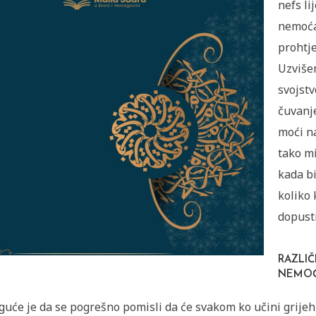
nefs li
nemoćan
prohtje
Uzvišen
svojstv
čuvanje
moći na
tako m
kada b
koliko 
dopusti
RAZLIČ
NEMOĆ
uće je da se pogrešno pomisli da će svakom ko učini grijeh 