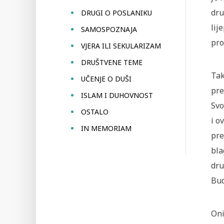
dru
DRUGI O POSLANIKU
lij
SAMOSPOZNAJA
pro
VJERA ILI SEKULARIZAM
DRUŠTVENE TEME
Tak
UČENJE O DUŠI
pre
ISLAM I DUHOVNOST
Svo
OSTALO
i o
IN MEMORIAM
pre
bla
dru
Bud
Oni