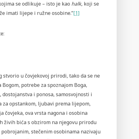
kojima se odlikuje – isto je kao
halk
, koji se
že imati lijepe i ružne osobine.”
[1]
e:
stvorio u čovjekovoj prirodi, tako da se ne
 za Bogom, potrebe za spoznajom Boga,
i, dostojanstva i ponosa, samosvojnosti i
a za opstankom, ljubavi prema lijepom,
ja čovjeka, ova vrsta nagona i osobina
ih živih bića s obzirom na njegovu prirodu
t pobrojanim, stečenim osobinama nazivaju