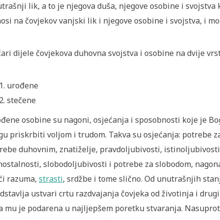
trašnji lik, a to je njegova duša, njegove osobine i svojstva 
osi na čovjekov vanjski lik i njegove osobine i svojstva, i mo
čari dijele čovjekova duhovna svojstva i osobine na dvije vrst
urođene
stečene
đene osobine su nagoni, osjećanja i sposobnosti koje je Bog 
u priskrbiti voljom i trudom. Takva su osjećanja: potrebe
rebe duhovnim, znatiželje, pravdoljubivosti, istinoljubivost
ostalnosti, slobodoljubivosti i potrebe za slobodom, nagon
ći razuma,
strasti
, srdžbe i tome slično. Od unutrašnjih stan
dstavlja ustvari crtu razdvajanja čovjeka od životinja i drug
a mu je podarena u najljepšem poretku stvaranja. Nasupro