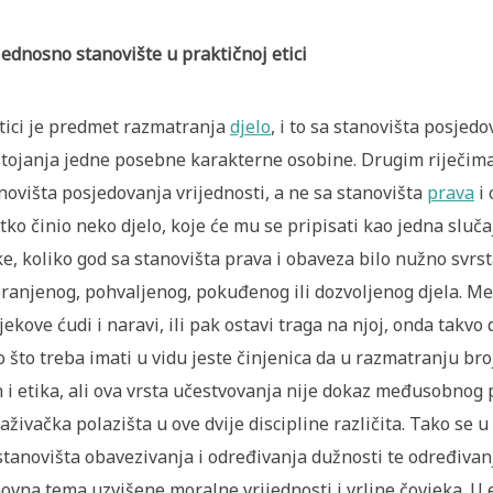
jednosno stanovište u praktičnoj etici
tici je predmet razmatranja
djelo
, i to sa stanovišta posjed
tojanja jedne posebne karakterne osobine. Drugim riječima, u
novišta posjedovanja vrijednosti, a ne sa stanovišta
prava
i 
etko činio neko djelo, koje će mu se pripisati kao jedna sluča
ke, koliko god sa stanovišta prava i obaveza bilo nužno svrs
ranjenog, pohvaljenog, pokuđenog ili dozvoljenog djela. Međ
jekove ćudi i naravi, ili pak ostavi traga na njoj, onda takvo
 što treba imati u vidu jeste činjenica da u razmatranju bro
h i etika, ali ova vrsta učestvovanja nije dokaz međusobnog p
raživačka polazišta u ove dvije discipline različita. Tako se
stanovišta obavezivanja i određivanja dužnosti te određivanj
ovna tema uzvišene moralne vrijednosti i vrline čovjeka. U e