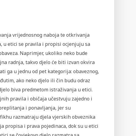
ovanja vrijednosnog naboja te otkrivanja
 etici se pravila i propisi ocjenjuju sa
obaveza. Naprimjer, ukoliko neko bude
jna radnja, takvo djelo će biti izvan okvira
tati ga u jednu od pet kategorija: obaveznog,
utim, ako neko djelo ili čin budu odraz
 djelo biva predmetom istraživanja u etici.
jnih pravila i običaja učestvuju zajedno i
replitanja i ponavljanja, jer su
 u fikhu razmatraju djela vjerskih obveznika
a propisa i prava pojedinaca, dok su u etici
tici se čovjekovo djelo razmatra sa