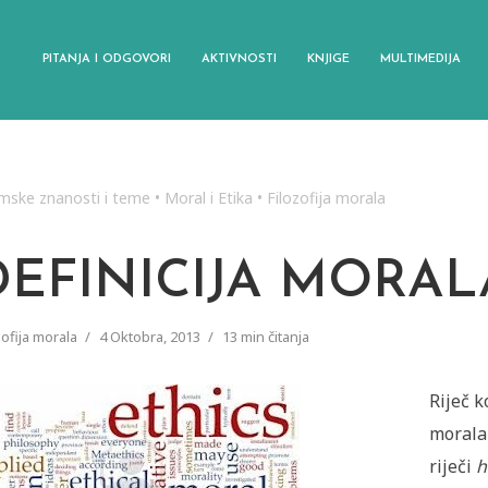
PITANJA I ODGOVORI
AKTIVNOSTI
KNJIGE
MULTIMEDIJA
amske znanosti i teme
•
Moral i Etika
•
Filozofija morala
DEFINICIJA MORAL
zofija morala
4 Oktobra, 2013
13 min čitanja
Riječ k
morala
riječi
h