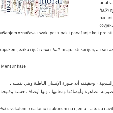
unutraš
halk
) 
nagoni
čovjeku
ašanjem označava i svaki postupak i ponašanje koji proistič
rapskom jeziku riječi
hulk
i
halk
imaju isti korijen, ali se r
 Menzur kaže:
 والسجية ، وحقيقته أنه صورة الإنسان الباطنة وهي نفسه
 لصورته الظاهرة وأوصافها ومعانيها ، ولها أوصاف حسنة وقبيحة
luk
s vokalom
u
na lamu i sukunom na njemu – a to su navike,