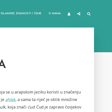
ISLAMSKE ZNANOSTI I TEME
O NAMA
A
oja se u arapskom jeziku koristi u značenju
 je
ahlak
, a sama ta riječ je oblik množine
ulk
, koja znači
ćud
. Ćud je zapravo čovjekov