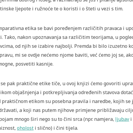
tinske ljepote i ružnoće te o koristi i o šteti u vezi s tim.
parativna etika se bavi poređenjem različitih pravaca i up
ci. Tako, nakon upoznavanja sa različitim teorijama, u pogle
vcima, od njih se izabire najbolji. Premda bi bilo izuzetno k
pravu, mi se ovdje nećemo njome baviti, već ćemo joj se, ak
ogne, posvetiti kasnije.
 se pak praktične etike tiče, u ovoj knjizi ćemo govoriti upr
likom objašnjenja i potkrepljivanja određenih stavova dotać
 praktičnom etikom su posebna pravila i naredbe, kojih se 
državati, a koji nas putem njihove primjene približavaju ci
pojam mnogo širi nego su to čini srca (npr. namjera,
ljubav
i
iznost,
oholost
i slično) i čini tijela.