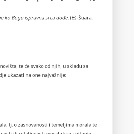
me ko Bogu ispravna srca dođe.
(Eš-Šuara,
novišta, te će svako od njih, u skladu sa
je ukazati na one najvažnije:
ala, tj. o zasnovanosti i temeljima morala te
nosti ili relativnosti morala kao i pitanje