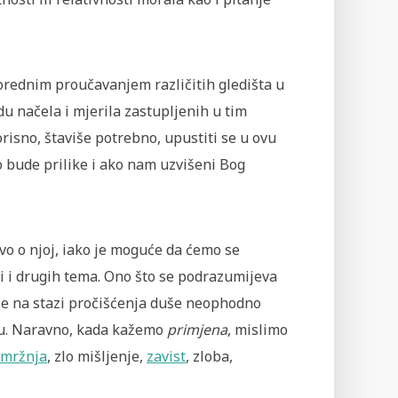
orednim proučavanjem različitih gledišta u
du načela i mjerila zastupljenih u tim
orisno, štaviše potrebno, upustiti se u ovu
o bude prilike i ako nam uzvišeni Bog
avo o njoj, iako je moguće da ćemo se
i i drugih tema. Ono što se podrazumijeva
je na stazi pročišćenja duše neophodno
lju. Naravno, kada kažemo
primjena
, mislimo
mržnja
, zlo mišljenje,
zavist
, zloba,