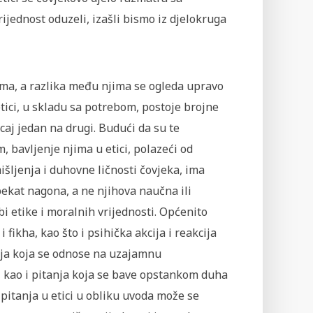
ijednost oduzeli, izašli bismo iz djelokruga
ama, a razlika među njima se ogleda upravo
ici, u skladu sa potrebom, postoje brojne
caj jedan na drugi. Budući da su te
, bavljenje njima u etici, polazeći od
šljenja i duhovne ličnosti čovjeka, ima
pekat nagona, a ne njihova naučna ili
bi etike i moralnih vrijednosti. Općenito
 fikha, kao što i psihička akcija i reakcija
anja koja se odnose na uzajamnu
še, kao i pitanja koja se bave opstankom duha
pitanja u etici u obliku uvoda može se