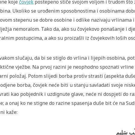
one koje
čovjek
postepeno stiče svojom voljom i trudom što 
bina. Ukoliko se urođenim sposobnostima i osobinama dobro 
ovom stepenu se dobre osobine i odlike nazivaju vrlinama i
lježja nemoralom. Tako da, ako su čovjekovo ponašanje i djel
alnim postupcima, a ako su proizašli iz čovjekovih loših os
vakom slučaju, da bi se stiglo do vrlina i lijepih osobina, po
ktične vježbe. Na prvoj razini je neophodno spoznati vrline 
arni položaj. Potom slijedi borba protiv strasti (aspekta duše
odjene borba, čovjek neće biti u stanju savladati svoje nisk
vrati kao pobjednik i uzdignute glave, neće ni dospjeti do ra
e; a onaj ko ne stigne do razine spasenja duše bit će na 
ni kaže: