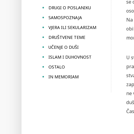
se 
DRUGI O POSLANIKU
oso
SAMOSPOZNAJA
Na 
VJERA ILI SEKULARIZAM
obi
DRUŠTVENE TEME
mor
UČENJE O DUŠI
ISLAM I DUHOVNOST
U s
pra
OSTALO
stv
IN MEMORIAM
zap
ne 
duš
Čas