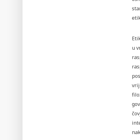
sta
eti
Eti
u v
ras
ras
pos
vri
fil
gov
čov
int
nak