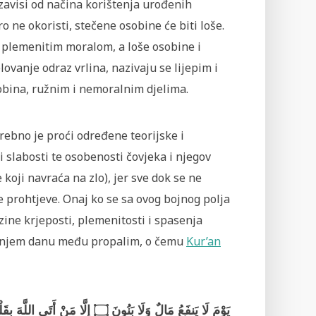
zavisi od načina korištenja urođenih
ne okoristi, stečene osobine će biti loše.
 plemenitim moralom, a loše osobine i
ovanje odraz vrlina, nazivaju se lijepim i
obina, ružnim i nemoralnim djelima.
trebno je proći određene teorijske i
i slabosti te osobenosti čovjeka i njegov
 koji navraća na zlo), jer sve dok se ne
e prohtjeve. Onaj ko se sa ovog bojnog polja
zine krjeposti, plemenitosti i spasenja
Sudnjem danu među propalim, o čemu
Kur’an
يَوْمَ لَا يَنفَعُ مَالٌ وَلَا بَنُونَ ۝ إِلَّا مَنْ أَتَى اللَّهَ بِقَلْبٍ سَلِيمٍ