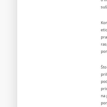
suš
Kom
eti
pra
ras
pom
Što
pri
pod
pri
na 
pon