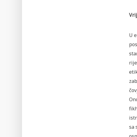
Vri
U e
pos
sta
rij
eti
zab
čov
Ono
fik
ist
sa 
osn