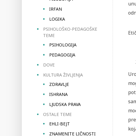
unu
IRFAN
odn
LOGIKA
PSIHOLOŠKO-PEDAGOŠKE
Eti
TEME
PSIHOLOGIJA
PEDAGOGIJA
DOVE
Uro
KULTURA ŽIVLJENJA
mog
ZDRAVLJE
pot
ISHRANA
sam
LJUDSKA PRAVA
mo
OSTALE TEME
pre
EHLI-BEJT
koj
ZNAMENITE LIČNOSTI