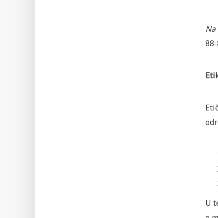
Na 
88-
Eti
Eti
odr
U t
o m