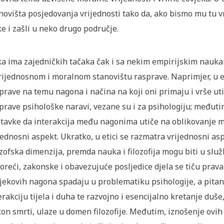
novišta posjedovanja vrijednosti tako da, ako bismo mu tu vr
ke i zašli u neko drugo područje.
ka ima zajedničkih tačaka čak i sa nekim empirijskim nauk
rijednosnom i moralnom stanovištu rasprave. Naprimjer, u et
prave na temu nagona i načina na koji oni primaju i vrše uti
prave psihološke naravi, vezane su i za psihologiju; međutim
tavke da interakcija među nagonima utiče na oblikovanje mi
jednosni aspekt. Ukratko, u etici se razmatra vrijednosni as
ozofska dimenzija, premda nauka i filozofija mogu biti u služ
oreći, zakonske i obavezujuće posljedice djela se tiču prava i
jekovih nagona spadaju u problematiku psihologije, a pit
erakciju tijela i duha te razvojno i esencijalno kretanje du
on smrti, ulaze u domen filozofije. Međutim, iznošenje ovih 