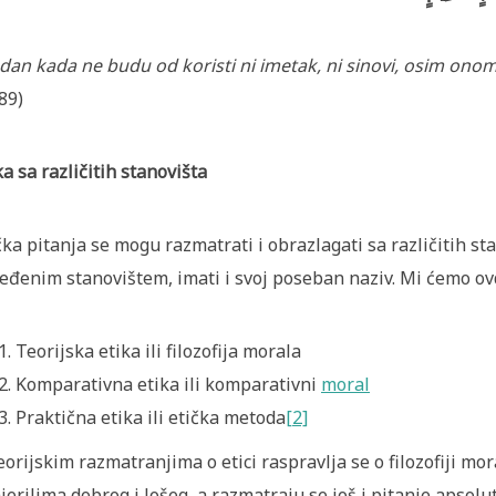
dan kada ne budu od koristi ni imetak, ni sinovi, osim ono
89)
ka sa različitih stanovišta
čka pitanja se mogu razmatrati i obrazlagati sa različitih sta
eđenim stanovištem, imati i svoj poseban naziv. Mi ćemo ovd
Teorijska etika ili filozofija morala
Komparativna etika ili komparativni
moral
Praktična etika ili etička metoda
[2]
eorijskim razmatranjima o etici raspravlja se o filozofiji mor
jerilima dobrog i lošeg, a razmatraju se još i pitanje apsolut