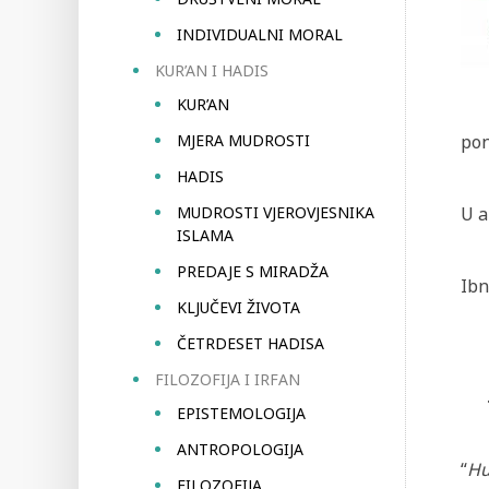
INDIVIDUALNI MORAL
KUR’AN I HADIS
KUR’AN
MJERA MUDROSTI
pon
HADIS
MUDROSTI VJEROVJESNIKA
U a
ISLAMA
PREDAJE S MIRADŽA
Ibn
KLJUČEVI ŽIVOTA
ČETRDESET HADISA
FILOZOFIJA I IRFAN
EPISTEMOLOGIJA
ANTROPOLOGIJA
“
Hu
FILOZOFIJA