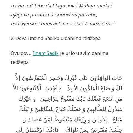
tražim od Tebe da blagosloviš Muhammeda i
njegovu porodicu i ispuniš mi potrebe,
ovosvjetske i onosvjetske, zaista Ti možeš sve.”
2. Dova Imama Sadika u danima redžepa
Ovu dovu
Imam Sadik
je učio u svim danima
redžepa:
خَابَ الوَافِدُونَ عَلَى غَيْرِكَ وَخَسِرَ الْمُتَعَرِّضُونَ اِلاَّ
لَكَ وَ ضَاعَ الْمُلِمُّونَ اِلاَّ بِكَ
وَ اَجْدَبَ الْمُنْتَجِعُونَ اِلاَّ
مَنِ انْتَجَعَ فَضْلَكَ بَابُكَ مَفْتُوحٌ لِلرّاغِبِينَ
وَ خَيْرُكَ
مَبْذُولٌ لِلطَّالِبِينَ وَ فَضْلُكَ مُبَاحٌ لِلسَّائِلِينَ وَ نَيْلُكَ
مُتَاحٌ
لِلآمِلِينَ وَ رِزْقُكَ مَبْسُوطٌ لِمَنْ عَصَاكَ وَ
حِلْمُكَ مُعْتَرِضٌ لِمَنْ نَاوَاكَ،
عَادَتُكَ الاِحْسَانُ اِلَى