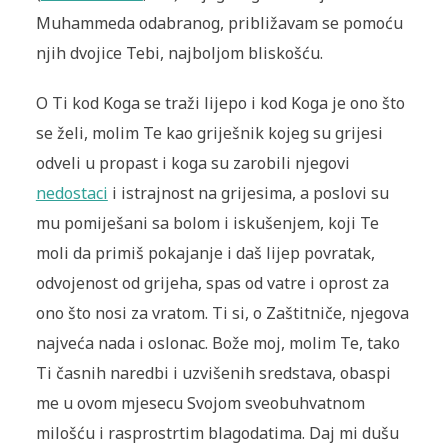
Muhammeda odabranog, približavam se pomoću
njih dvojice Tebi, najboljom bliskošću.
O Ti kod Koga se traži lijepo i kod Koga je ono što
se želi, molim Te kao griješnik kojeg su grijesi
odveli u propast i koga su zarobili njegovi
nedostaci
i istrajnost na grijesima, a poslovi su
mu pomiješani sa bolom i iskušenjem, koji Te
moli da primiš pokajanje i daš lijep povratak,
odvojenost od grijeha, spas od vatre i oprost za
ono što nosi za vratom. Ti si, o Zaštitniče, njegova
najveća nada i oslonac. Bože moj, molim Te, tako
Ti časnih naredbi i uzvišenih sredstava, obaspi
me u ovom mjesecu Svojom sveobuhvatnom
milošću i rasprostrtim blagodatima. Daj mi dušu