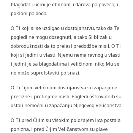
blagodat i učini je obilnom, i darova pa poveća, i
pokloni pa doda.
O Ti koji si se uzdigao u dostojanstvu, tako da Te
pogledi ne mogu dosegnuti, a tako Si blizak u
dobrodušnosti da to prelazi predodžbe misli. O Ti
koji si Jedini u vlasti. Njemu nema ravnog u vlasti
i Jedini je sa blagodatima i veličinom, niko Mu se
ne može suprotstaviti po snazi.
O Ti čijom veličinom dostojanstva su zapanjene
precizne i prefinjene misli. Pogledi oštrovidnih su
ostali nemoćni u zapažanju Njegovog Veličanstva.
O Ti pred Čijim su visokim položajem lica postala
ponizna, i pred Čijim Veličanstvom su glave