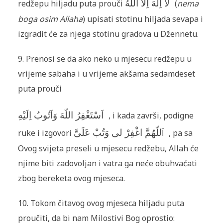
لاَ اِلَهَ اِلاَّ اللّهُ
redžepu hiljadu puta prouči
(
nema
boga osim Allaha
) upisati stotinu hiljada sevapa i
izgradit će za njega stotinu gradova u Džennetu.
9. Prenosi se da ako neko u mjesecu redžepu u
vrijeme sabaha i u vrijeme akšama sedamdeset
puta prouči
اَسْتَغْفِرُ اللّهَ وَاَتُوبُ اِلَيْهِ
, i kada završi, podigne
للّهُمَّ اغْفِرْ لى وَتُبْ عَلَىَّ
ruke i izgovori
اَ
, pa sa
Ovog svijeta preseli u mjesecu redžebu, Allah će
njime biti zadovoljan i vatra ga neće obuhvaćati
zbog bereketa ovog mjeseca.
10. Tokom čitavog ovog mjeseca hiljadu puta
proučiti, da bi nam Milostivi Bog oprostio: