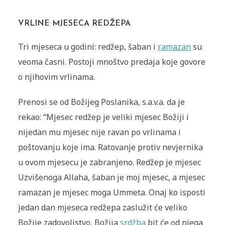
VRLINE MJESECA REDŽEPA
Tri mjeseca u godini: redžep, šaban i
ramazan
su
veoma časni. Postoji mnoštvo predaja koje govore
o njihovim vrlinama.
Prenosi se od Božijeg Poslanika, s.a.v.a. da je
rekao: “Mjesec redžep je veliki mjesec Božiji i
nijedan mu mjesec nije ravan po vrlinama i
poštovanju koje ima. Ratovanje protiv nevjernika
u ovom mjesecu je zabranjeno. Redžep je mjesec
Uzvišenoga Allaha, šaban je moj mjesec, a mjesec
ramazan je mjesec moga Ummeta. Onaj ko isposti
jedan dan mjeseca redžepa zaslužit će veliko
Božije zadovoljstvo, Božija
srdžba
bit će od njega