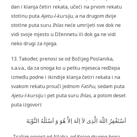
dan i klanja četiri rekata, učeći na prvom rekatu
stotinu puta
Ajetu-l-kursiju
, a na drugom dvije
stotine puta suru
Ihlas
neće umrijeti sve dok ne
vidi svoje mjesto u Džennetu ili dok ga ne vidi
neko drugi za njega.
13. Također, prenosi se od Božijeg Poslanika,
s.a.v.a., da za onoga ko u petku mjeseca redžepa
između podne i ikindije klanja četiri rekata i na
svakom rekatu prouči jednom
Fatihu
, sedam puta
Ajetu-l-kursiju
i pet puta suru
Ihlas
, a potom deset
puta izgovori:
اَسْتَغْفِرُ اللّهَ الَّذِى لاَ اِلَهَ اِلاَّ هُوَ وَ اَسْئَلُهُ التَّوْبَةَ
„Tražim oprost od Allaha, od Kojeg drugog boga