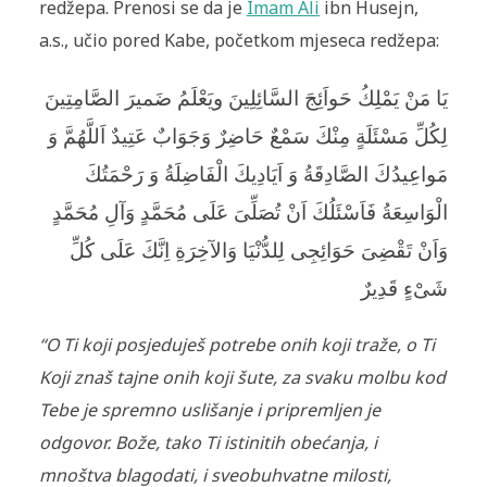
redžepa. Prenosi se da je
Imam Ali
ibn Husejn,
a.s., učio pored Kabe, početkom mjeseca redžepa:
يَا مَنْ يَمْلِكُ حَواَئِجَ السَّائِلِينَ ويَعْلَمُ ضَميرَ الصَّامِتِينَ
لِكُلِّ مَسْئَلَةٍ مِنْكَ سَمْعٌ حَاضِرٌ وَجَوَابٌ عَتِيدٌ اَللَّهُمَّ وَ
مَواعِيدُكَ الصَّادِقَةُ وَ اَيَادِيكَ الْفَاضِلَةُ وَ رَحْمَتُكَ
الْوَاسِعَةُ فَاَسْئَلُكَ اَنْ تُصَلِّىَ عَلَى مُحَمَّدٍ وَآلِ مُحَمَّدٍ
وَاَنْ تَقْضِىَ حَوَائِجِى لِلدُّنْيَا وَالآخِرَةِ اِنَّكَ عَلَى كُلِّ
شَىْءٍ قَدِيرٌ
“O Ti koji posjeduješ potrebe onih koji traže, o Ti
Koji znaš tajne onih koji šute, za svaku molbu kod
Tebe je spremno uslišanje i pripremljen je
odgovor. Bože, tako Ti istinitih obećanja, i
mnoštva blagodati, i sveobuhvatne milosti,