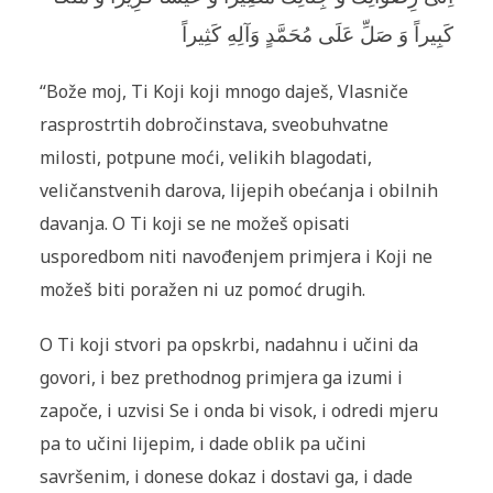
كَبِيراً وَ صَلِّ عَلَى مُحَمَّدٍ وَآلِهِ كَثِيراً
“Bože moj, Ti Koji koji mnogo daješ, Vlasniče
rasprostrtih dobročinstava, sveobuhvatne
milosti, potpune moći, velikih blagodati,
veličanstvenih darova, lijepih obećanja i obilnih
davanja. O Ti koji se ne možeš opisati
usporedbom niti navođenjem primjera i Koji ne
možeš biti poražen ni uz pomoć drugih.
O Ti koji stvori pa opskrbi, nadahnu i učini da
govori, i bez prethodnog primjera ga izumi i
započe, i uzvisi Se i onda bi visok, i odredi mjeru
pa to učini lijepim, i dade oblik pa učini
savršenim, i donese dokaz i dostavi ga, i dade