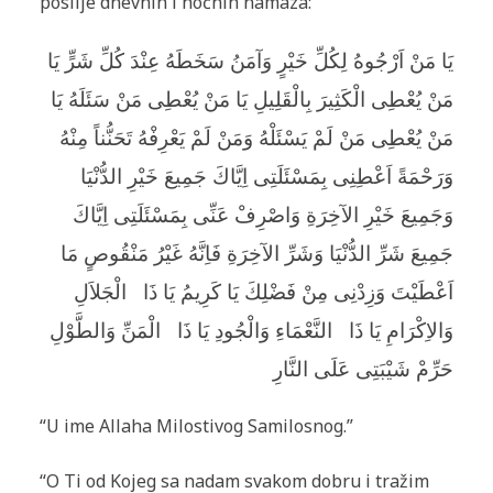
poslije dnevnih i noćnih namaza:
يَا مَنْ اَرْجُوهُ لِكُلِّ خَيْرٍ وَآمَنُ سَخَطَهُ عِنْدَ كُلِّ شَرٍّ يَا
مَنْ يُعْطِى الْكَثِيرَ بِالْقَلِيلِ يَا مَنْ يُعْطِى مَنْ سَئَلَهُ يَا
مَنْ يُعْطِى مَنْ لَمْ يَسْئَلْهُ وَمَنْ لَمْ يَعْرِفْهُ تَحَنُّناً مِنْهُ
وَرَحْمَةً اَعْطِنِى بِمَسْئَلَتِى اِيَّاكَ جَمِيعَ خَيْرِ الدُّنْيَا
وَجَمِيعَ خَيْرِ الآخِرَةِ وَاصْرِفْ عَنِّى بِمَسْئَلَتِى اِيَّاكَ
جَمِيعَ شَرِّ الدُّنْيَا وَشَرِّ الآخِرَةِ فَاِنَّهُ غَيْرُ مَنْقُوصٍ مَا
اَعْطَيْتَ وَزِدْنِى مِنْ فَضْلِكَ يَا كَرِيمُ يَا ذَا
الْجَلاَلِ
وَالاِكْرَامِ يَا ذَا
النَّعْمَاءِ وَالْجُودِ يَا ذَا
الْمَنِّ وَالطَّوْلِ
حَرِّمْ شَيْبَتِى عَلَى النَّارِ
“U ime Allaha Milostivog Samilosnog.”
“O Ti od Kojeg sa nadam svakom dobru i tražim