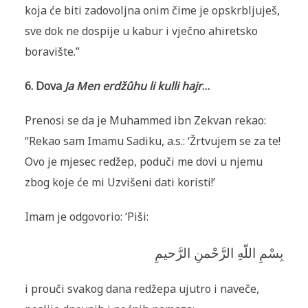
koja će biti zadovoljna onim čime je opskrbljuješ,
sve dok ne dospije u kabur i vječno ahiretsko
boravište.”
6. Dova
Ja Men erd
žû
hu li kulli
hajr
…
Prenosi se da je Muhammed ibn Zekvan rekao:
“Rekao sam Imamu Sadiku, a.s.: ‘Žrtvujem se za te!
Ovo je mjesec redžep, poduči me dovi u njemu
zbog koje će mi Uzvišeni dati koristi!’
Imam je odgovorio: ‘Piši:
بِسْمِ اللّهِ الرَّحْمنِ الرَّحيمِ
i prouči svakog dana redžepa ujutro i naveče,