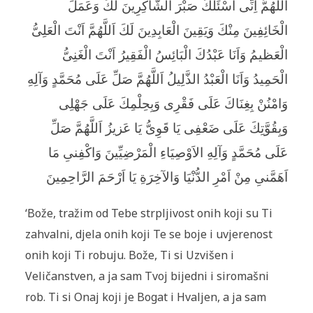
اَللَّهُمَّ اِنِّى اَسْئَلُكَ صَبْرَ الشّاكِرِينَ لَكَ وَعَمَلَ
الْخَائِفِينَ مِنْكَ وَيَقِينَ الْعَابِدِينَ لَكَ اَللَّهُمَّ اَنْتَ الْعَلِىُّ
الْعَظيمُ وَاَنَا عَبْدُكَ الْبَائِسُ الْفَقِيرُ اَنْتَ الْغَنِىُّ
الْحَمِيدُ وَاَنَا الْعَبْدُ الذَّلِيلُ اَللَّهُمَّ صَلِّ عَلَى مُحَمَّدٍ وَآلِهِ
وَامْنُنْ بِغِنَاكَ عَلَى فَقْرِى وَبِحِلْمِكَ عَلَى جَهْلِى
وَبِقُوَّتِكَ عَلَى ضَعْفِى يَا قَوِىُّ يَا عَزيزُ اَللَّهُمَّ صَلِّ
عَلَى مُحَمَّدٍ وَآلِهِ الاَوْصِيَاءِ الْمَرْضِيِّينَ وَاكْفِنىِ مَا
اَهَمَّنىِ مِنْ اَمْرِ الدُّنْيَا وَالآخِرَةِ يَا اَرْحَمَ الرَّاحِمِينَ
‘Bože, tražim od Tebe strpljivost onih koji su Ti
zahvalni, djela onih koji Te se boje i uvjerenost
onih koji Ti robuju. Bože, Ti si Uzvišen i
Veličanstven, a ja sam Tvoj bijedni i siromašni
rob. Ti si Onaj koji je Bogat i Hvaljen, a ja sam