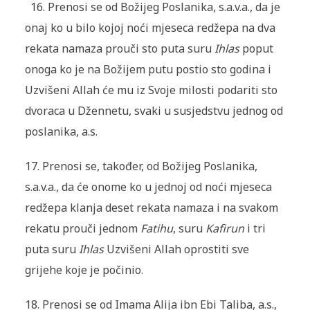
16. Prenosi se od Božijeg Poslanika, s.a.v.a., da je
onaj ko u bilo kojoj noći mjeseca redžepa na dva
rekata namaza prouči sto puta suru
Ihlas
poput
onoga ko je na Božijem putu postio sto godina i
Uzvišeni Allah će mu iz Svoje milosti podariti sto
dvoraca u Džennetu, svaki u susjedstvu jednog od
poslanika, a.s.
17. Prenosi se, također, od Božijeg Poslanika,
s.a.v.a., da će onome ko u jednoj od noći mjeseca
redžepa klanja deset rekata namaza i na svakom
rekatu prouči jednom
Fatihu
, suru
Kafirun
i tri
puta suru
Ihlas
Uzvišeni Allah oprostiti sve
grijehe koje je počinio.
18. Prenosi se od Imama Alija ibn Ebi Taliba, a.s.,