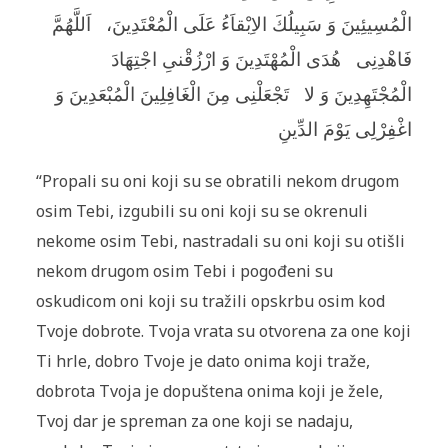
الْمُسِيئِينَ وَ سَبِيلُكَ الاِبْقاَءُ عَلَى الْمُعْتَدِينَ،
اَللَّهُمَّ
فَاهْدِنِى
هُدَى الْمُهْتَدِينَ وَ ارْزُقْنىِ اجْتِهَادَ
الْمُجْتَهِدِينَ وَ لا
تَجْعَلْنِى مِنَ الْغَافِلِينَ الْمُبْعَدِينَ وَ
اغْفِرْلِى يَوْمَ الدِّينِ
“Propali su oni koji su se obratili nekom drugom
osim Tebi, izgubili su oni koji su se okrenuli
nekome osim Tebi, nastradali su oni koji su otišli
nekom drugom osim Tebi i pogođeni su
oskudicom oni koji su tražili opskrbu osim kod
Tvoje dobrote. Tvoja vrata su otvorena za one koji
Ti hrle, dobro Tvoje je dato onima koji traže,
dobrota Tvoja je dopuštena onima koji je žele,
Tvoj dar je spreman za one koji se nadaju,