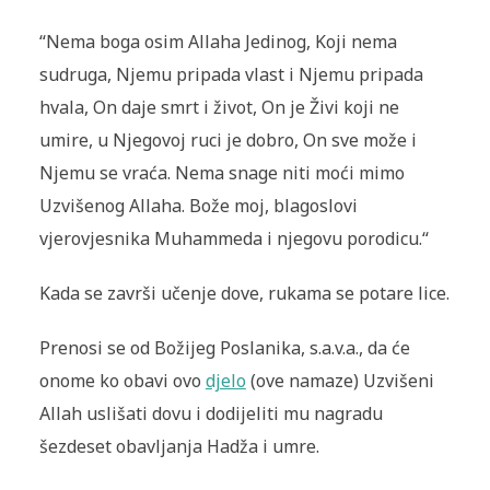
“Nema boga osim Allaha Jedinog, Koji nema
sudruga, Njemu pripada vlast i Njemu pripada
hvala, On daje smrt i život, On je Živi koji ne
umire, u Njegovoj ruci je dobro, On sve može i
Njemu se vraća. Nema snage niti moći mimo
Uzvišenog Allaha. Bože moj, blagoslovi
vjerovjesnika Muhammeda i njegovu porodicu.“
Kada se završi učenje dove, rukama se potare lice.
Prenosi se od Božijeg Poslanika, s.a.v.a., da će
onome ko obavi ovo
djelo
(ove namaze) Uzvišeni
Allah uslišati dovu i dodijeliti mu nagradu
šezdeset obavljanja Hadža i umre.