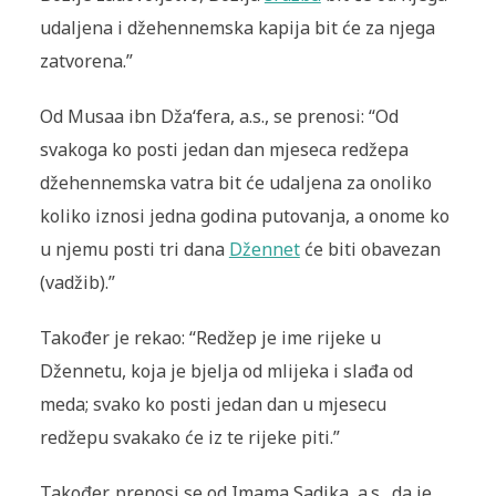
udaljena i džehennemska kapija bit će za njega
zatvorena.”
Od Musaa ibn Dža‘fera, a.s., se prenosi: “Od
svakoga ko posti jedan dan mjeseca redžepa
džehennemska vatra bit će udaljena za onoliko
koliko iznosi jedna godina putovanja, a onome ko
u njemu posti tri dana
Džennet
će biti obavezan
(vadžib).”
Također je rekao: “Redžep je ime rijeke u
Džennetu, koja je bjelja od mlijeka i slađa od
meda; svako ko posti jedan dan u mjesecu
redžepu svakako će iz te rijeke piti.”
Također, prenosi se od Imama Sadika, a.s., da je