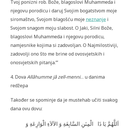
Tvoj ponizni rob. Bože, blagoslovi Muhammeda i
njegovu porodicu i daruj Svojim bogatstvom moje
siromaštvo, Svojom blagošću moje
neznanje
i
Svojom snagom moju slabost. O Jaki, Silni Bože,
blagoslovi Muhammeda i njegovu porodicu,
namjesnike kojima si zadovoljan. O Najmilostiviji,
zadovolji ono što me brine od ovosvjetskih i
onosvjetskih pitanja.’”
4. Dova
Allâhumme jâ zell-menni
… u danima
redžepa
Također se spominje da je mustehab učiti svakog
dana ovu dovu:
اَللَّهُمَّ يَا ذَا
الْمِنَنِ السَّابِغَةِ وَ الآلاَءِ الْوَازِعَةِ وَ