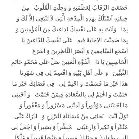
خَضَعَتِ الرِّقَابُ لِعَظَمَتِهِ وَ وَجِلَتِ الْقُلُوبُ
مِنْ
خِيفَتِهِ اَسْئَلُكَ بِهَذِهِ الْمِدْحَةِ الَّتِى لاَ تَنْبَغِى اِلاَّ لَكَ وَ
بِمَا
وَاَيْتَ بِهِ عَلَى نَفْسِكَ لِدَاعِيكَ مِنَ الْمُؤْمِنِينَ وَ
بِمَا ضَمِنْتَ الاِجَابَةَ فِيهِ
عَلَى نَفْسِكَ لِلدَّاعِينَ يَا
اَسْمَعَ السَّامِعِينَ وَ اَبْصَرَ النَّاظِرِينَ وَ اَسْرَعَ
الْحَاسِبِينَ يَا ذَا
الْقُوَّةِ الْمَتِينَ صَلِّ عَلَى مُحَمَّدٍ خَاتَمِ
النَّبِيِّينَ
وَ عَلَى اَهْلِ بَيْتِهِ وَ اقْسِمْ لِى فِى شَهْرِنَا
هَذَا خَيْرَ مَا قَسَمْتَ وَ احْتِمْ لِى
فِی قَضَائِكَ خَيْرَ مَا
حَتَمْتَ وَ اخْتِمْ لِى بِالسَّعَادَةِ فِيمَنْ خَتَمْتَ
وَ اَحْيِنِى
مَا اَحْيَيْتَنِى مَوْفُوراً وَ اَمِتْنِى مَسْرُوراً وَ مَغْفُوراً وَ
تَوَلَّ اَنْتَ
نَجَاتِى مِنْ مُسَائَلَةِ الْبَرْزَخِ وَ
ادْرَاءْ عَنِّى
مُنْكَراً وَ نَكِيراً وَاَرِعَيْنِى
مُبَشِّراً وَ بَشِيراً وَ اجْعَلْ لِى
اِلَى رِضْوَانِكَ وَ جِنَانِكَ مَصِيراً وَ عَيْشاً قَرِيراً وَ مُلْكاً