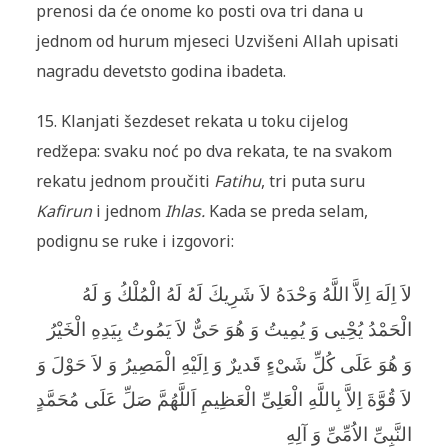
prenosi da će onome ko posti ova tri dana u
jednom od hurum mjeseci Uzvišeni Allah upisati
nagradu devetsto godina ibadeta.
15. Klanjati šezdeset rekata u toku cijelog
redžepa: svaku noć po dva rekata, te na svakom
rekatu jednom proučiti
Fatihu
, tri puta suru
Kafirun
i jednom
Ihlas.
Kada se preda selam,
podignu se ruke i izgovori:
لاَ اِلَهَ اِلاَّ اللَّهُ وَحْدَهُ لاَ شَرِيكَ لَهُ لَهُ الْمُلْكُ وَ لَهُ
الْحَمْدُ يُحِْيى وَ يُمِيتُ وَ هُوَ حَىٌّ لاَ يَمُوتُ بِيَدِهِ الْخَيْرُ
وَ هُوَ عَلَى كُلِّ شَىْءٍ قَديرٌ وَ اِلَيْهِ الْمَصِيرُ وَ لاَ حَوْلَ وَ
لاَ قُوَّةَ اِلاَّ بِاللَّهِ الْعَلِىِّ الْعَظِيمِ اَللَّهُمَّ صَلِّ عَلَى مُحَمَّدٍ
النَّبِىِّ الاُمِّىِّ وَ آلِهِ