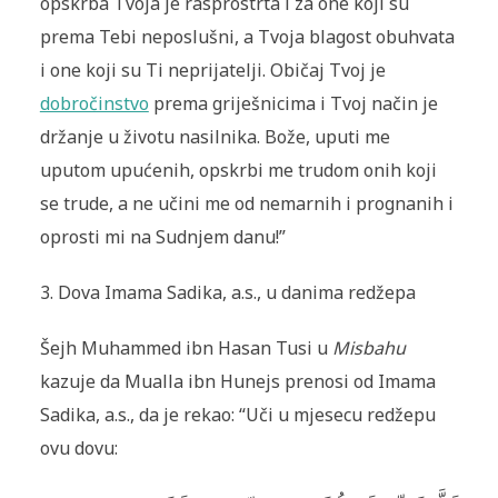
opskrba Tvoja je rasprostrta i za one koji su
prema Tebi neposlušni, a Tvoja blagost obuhvata
i one koji su Ti neprijatelji. Običaj Tvoj je
dobročinstvo
prema griješnicima i Tvoj način je
držanje u životu nasilnika. Bože, uputi me
uputom upućenih, opskrbi me trudom onih koji
se trude, a ne učini me od nemarnih i prognanih i
oprosti mi na Sudnjem danu!”
3. Dova Imama Sadika, a.s., u danima redžepa
Šejh Muhammed ibn Hasan Tusi u
Misbahu
kazuje da Mualla ibn Hunejs prenosi od Imama
Sadika, a.s., da je rekao: “Uči u mjesecu redžepu
ovu dovu: