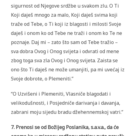
sigurnost od Njegove srdžbe u svakom zlu. O Ti
Koji daješ mnogo za malo, Koji daješ svima koji
traže od Tebe, o Ti koji iz blagosti i milosti Svoje
daješ i onom ko od Tebe ne traži i onom ko Te ne
poznaje. Daj mi – zato što sam od Tebe tražio –
sva dobra Ovog i Onog svijeta i odvrati od mene
zbog toga sva zla Ovog i Onog svijeta. Zaista se
ono što Ti daješ ne može umanjiti, pa mi uvećaj iz
Svoje dobrote, o Plemeniti.”
“O Uzvišeni i Plemeniti, Vlasniče blagodati i
velikodušnosti, i Posjedniče darivanja i davanja,
zabrani moju sijedu bradu džehennemskoj vatri.”
7. Prenosi se od Božijeg Poslanika, s.a.v.a., da će