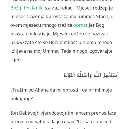
Božiji Poslanik
, s.a.v.a., rekao: “Mjesec redžep je
mjesec traženja oprosta za moj ummet. Stoga, u
ovom mjesecu mnogo tražite
oprost
jer Bog
prašta i milostiv je. Mjesec redžep se naziva i
asabb
zato što se Božija milost u njemu mnogo
izlijeva na moj Ummet. Tada mnogo izgovarajte
riječi:
اَسْتَغْفِرُ اللّهَ وَاَسْئَلُهُ التَّوْبَةَ
„Tražim od Allaha da mi oprosti i da primi moje
pokajanje“
Ibn Babavejh vjerodostojnim lancem prenosilaca
prenosi od Salima da je rekao: “Otišao sam kod