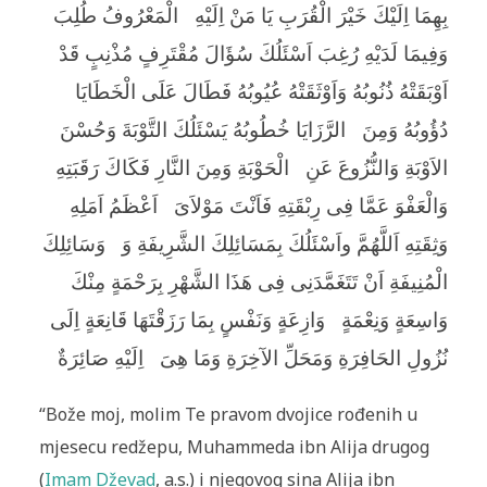
بِهِمَا اِلَيْكَ خَيْرَ الْقُرَبِ يَا مَنْ اِلَيْهِ
الْمَعْرُوفُ طُلِبَ
وَفِيمَا لَدَيْهِ رُغِبَ اَسْئَلُكَ سُؤَالَ مُقْتَرِفٍ مُذْنِبٍ قَدْ
اَوْبَقَتْهُ ذُنُوبُهُ وَاَوْثَقَتْهُ عُيُوبُهُ فَطَالَ عَلَى الْخَطَايَا
دُؤُوبُهُ وَمِنَ
الرَّزَايَا خُطُوبُهُ يَسْئَلُكَ التَّوْبَةَ وَحُسْنَ
الاَوْبَةِ وَالنُّزُوعَ عَنِ
الْحَوْبَةِ وَمِنَ النَّارِ فَكَاكَ رَقَبَتِهِ
وَالْعَفْوَ عَمَّا فِى رِبْقَتِهِ فَاَنْتَ مَوْلاَىَ
اَعْظَمُ اَمَلِهِ
وَثِقَتِهِ اَللَّهُمَّ واَسْئَلُكَ بِمَسَائِلِكَ الشَّرِيفَةِ وَ
وَسَائِلِكَ
الْمُنِيفَةِ اَنْ تَتَغَمَّدَنِى فِى هَذَا الشَّهْرِ بِرَحْمَةٍ مِنْكَ
وَاسِعَةٍ وَنِعْمَةٍ
وَازِعَةٍ وَنَفْسٍ بِمَا رَزَقْتَهَا قَانِعَةٍ اِلَى
نُزُولِ الحَافِرَةِ وَمَحَلِّ الآخِرَةِ وَمَا هِىَ
اِلَيْهِ صَائِرَةٌ
“Bože moj, molim Te pravom dvojice rođenih u
mjesecu redžepu, Muhammeda ibn Alija drugog
(
Imam Dževad
, a.s.) i njegovog sina Alija ibn