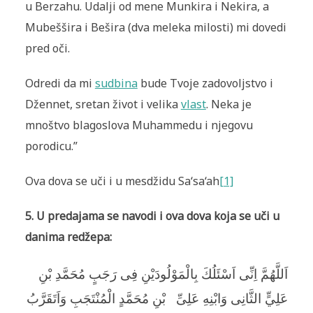
u Berzahu. Udalji od mene Munkira i Nekira, a
Mubeššira i Bešira (dva meleka milosti) mi dovedi
pred oči.
Odredi da mi
sudbina
bude Tvoje zadovoljstvo i
Džennet, sretan život i velika
vlast
. Neka je
mnoštvo blagoslova Muhammedu i njegovu
porodicu.”
Ova dova se uči i u mesdžidu Sa‘sa‘ah
[1]
5. U predajama se navodi i ova dova koja se uči u
danima redžepa:
اَللَّهُمَّ اِنِّى اَسْئَلُكَ بِالْمَوْلُودَيْنِ فِى رَجَبٍ مُحَمَّدِ بْنِ
عَلِيٍّ الثَّانِى وَابْنِهِ عَلِىِّ
بْنِ مُحَمَّدٍ الْمُنْتَجَبِ وَاَتَقَرَّبُ