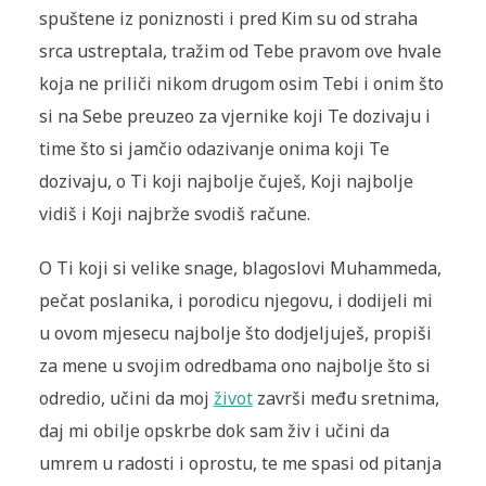
spuštene iz poniznosti i pred Kim su od straha
srca ustreptala, tražim od Tebe pravom ove hvale
koja ne priliči nikom drugom osim Tebi i onim što
si na Sebe preuzeo za vjernike koji Te dozivaju i
time što si jamčio odazivanje onima koji Te
dozivaju, o Ti koji najbolje čuješ, Koji najbolje
vidiš i Koji najbrže svodiš račune.
O Ti koji si velike snage, blagoslovi Muhammeda,
pečat poslanika, i porodicu njegovu, i dodijeli mi
u ovom mjesecu najbolje što dodjeljuješ, propiši
za mene u svojim odredbama ono najbolje što si
odredio, učini da moj
život
završi među sretnima,
daj mi obilje opskrbe dok sam živ i učini da
umrem u radosti i oprostu, te me spasi od pitanja