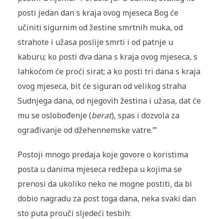
posti jedan dan s kraja ovog mjeseca Bog će
učiniti sigurnim od žestine smrtnih muka, od
strahote i užasa poslije smrti i od patnje u
kaburu; ko posti dva dana s kraja ovog mjeseca, s
lahkoćom će proći sirat; a ko posti tri dana s kraja
ovog mjeseca, bit će siguran od velikog straha
Sudnjega dana, od njegovih žestina i užasa, dat će
mu se oslobođenje (
berat
), spas i dozvola za
ograđivanje od džehennemske vatre.’”
Postoji mnogo predaja koje govore o koristima
posta u danima mjeseca redžepa u kojima se
prenosi da ukoliko neko ne mogne postiti, da bi
dobio nagradu za post toga dana, neka svaki dan
sto puta prouči sljedeći tesbih: