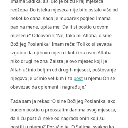
Imama Sadika, a.s. Bio je blizu kraj mjeseca
redžepa. Do isteka mjeseca nije bilo ostalo više od
nekoliko dana. Kada je mubarek pogled Imama
pao na mene, upita me: ‘Da li si postio u ovom
mjesecu?’ Odgovorih: ‘Ne, tako mi Allaha, o sine
Božijeg Poslanika.’ Imam reče: ‘Toliko si sevapa
izgubio da njihovu mjeru i količinu osim Allaha
niko drugi ne zna. Zaista je ovo mjesec koji je
Allah učinio boljim od drugih mjeseci, poštovanje
njegovo je učinio velikim i za
post
u njemu On se
obavezao da oplemeni i nagrađuje.’
Tada sam ja rekao: ‘O sine Božijeg Poslanika, ako
budem postio u preostalim danima ovog mjeseca,
da li ću postići neke od nagrada onih koji su
postili u njemu?’ Poručio je: ‘O Salime, svakog ko