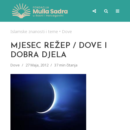
Islamske znanosti i teme
•
Dove
MJESEC REŽEP / DOVE I
DOBRA DJELA
Dove
27 Maja, 2012
37 min čitanja