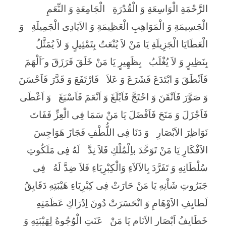
الرَّحْمَةِ الْوَاسِعَةِ وَ الْقُدْرَةِ
الْجَامِعَةِ وَ النِّعَمِ
الْجَسِيمَةِ وَ الْمَوَاهِبِ الْعَظِيمَةِ وَ الاَيَادِى الْجَمِيلَةِ
وَ
الْعَطَايَا الْجَزِيلَةِ يَا مَنْ لاَ يُنْعَتُ بِتَمْثِيلٍ وَ لاَ يُمَثَّلُ
بِنَظِيرٍ وَ لاَ يُغْلَبُ
بِظَهِيرٍ يَا مَنْ خَلَقَ فَرَزَقَ و َاَلْهَمَ
فَاَنْطَقَ وَ ابْتَدَعَ فَشَرَعَ وَ عَلاَ
فَارْتَفَعَ وَ قَدَّرَ فَاَحْسَنَ
وَ صَوَّرَ فَاَتْقَنَ وَ احْتَجَّ فَاَبْلَغَ وَ اَنْعَمَ فَاَسْبَغَ
وَ اَعْطَى
فَاَجْزَلَ وَ مَنَحَ فَاَفْضَلَ يَا مَنْ سَمَا فِى الْعِزِّ فَفَاتَ
نَوَاظِرَ الاَبْصَارِ
وَ دَنَا فِى اللُّطْفِ فَجَازَ هَوَاجِسَ
الاَفْكَارِ يَا مَنْ تَوَحَّدَ باِلْمُلْكِ فَلاَ نِدَّ
لَهُ فِی مَلَكُوتِ
سُلْطَانِهِ وَ تَفَرَّدَ بِالآلاَءِ وَالْكِبْرِيَاءِ فَلاَ ضِدَّ لَهُ
فِى
جَبَرُوتِ شَاْنِهِ يَا مَنْ حَارَتْ فِى كِبْرِيَاءِ هَيْبَتِهِ دَقَايِقُ
لَطايِفِ الاَوْهَامِ وَ انْحَسَرَتْ دُونَ اِدْرَاكِ عَظَمَتِهِ
خَطَايِفُ اَبْصَارِ الاَنَامِ يَا مَنْ
عَنَتِ الْوُجُوهُ لِهَيْبَتِهِ وَ