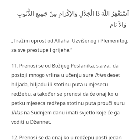
اَسْتَغْفِرُ اللّهَ ذَا الْجَلاَلِ وَالاِكْرَامِ مِنْ جَمِيعِ الذُّنُوبِ
وَالآ ثام
„Tražim oprost od Allaha, Uzvišenog i Plemenitog,
za sve prestupe i grijehe.“
11. Prenosi se od Božijeg Poslanika, s.a.v.a., da
postoji mnogo vrlina u učenju sure
Ihlas
deset
hiljada, hiljadu ili stotinu puta u mjesecu
redžebu, a također se prenosi da će onaj ko u
petku mjeseca redžepa stotinu puta prouči suru
Ihlas
na Sudnjem danu imati svjetlo koje će ga
voditi u Džennet.
12. Prenosi se da onaj ko u redžepu posti jedan