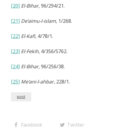
[20]
El-Bihar
, 96/294/21.
[21]
De‘aimu-l-islam
, 1/268.
[22]
El-Kafi
, 4/78/1.
[23]
El-Fekih
, 4/356/5762.
[24]
El-Bihar
, 96/256/38.
[25]
Me‘ani-l-ahbar
, 228/1.
post
Facebook
Twitter