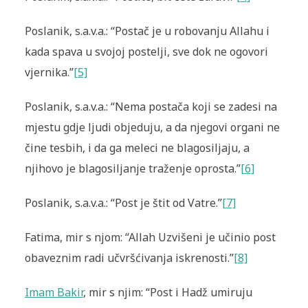
Poslanik, s.a.v.a.: “Postač je u robovanju Allahu i
kada spava u svojoj postelji, sve dok ne ogovori
vjernika.”
[5]
Poslanik, s.a.v.a.: “Nema postača koji se zadesi na
mjestu gdje ljudi ob­jeduju, a da njegovi organi ne
čine tesbih, i da ga meleci ne blagosil­jaju, a
njihovo je blagosiljanje traženje oprosta.”
[6]
Poslanik, s.a.v.a.: “Post je štit od Vatre.”
[7]
Fatima, mir s njom: “Allah Uzvišeni je učinio post
obaveznim radi učvršćivanja iskrenosti.”
[8]
Imam Bakir
, mir s njim: “Post i Hadž umiruju