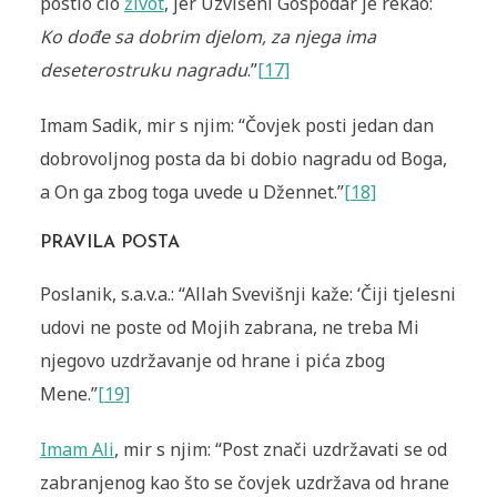
postio cio
život
, jer Uzvišeni Gospo­dar je rekao:
Ko dođe sa dobrim djelom, za njega ima
deseterostruku nagradu
.”
[17]
Imam Sadik, mir s njim: “Čovjek posti jedan dan
dobrovoljnog posta da bi dobio nagradu od Boga,
a On ga zbog toga uvede u Džen­net.”
[18]
PRAVILA POSTA
Poslanik, s.a.v.a.: “Allah Svevišnji kaže: ‘Čiji tjelesni
udovi ne poste od Mojih zabrana, ne treba Mi
njegovo uzdržavanje od hrane i pića zbog
Mene.”
[19]
Imam Ali
, mir s njim: “Post znači uzdržavati se od
zabranjenog kao što se čovjek uzdržava od hrane