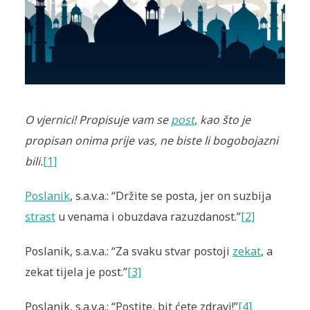
O vjernici! Propisuje vam se
post
, kao što je
propisan onima prije vas, ne biste li bogobojazni
bili.
[1]
Poslanik
, s.a.v.a.: “Držite se posta, jer on suzbija
strast
u venama i obuzdava razuzdanost.”
[2]
Poslanik, s.a.v.a.: “Za svaku stvar postoji
zekat
, a
zekat tijela je post.”
[3]
Poslanik, s.a.v.a.: “Postite, bit ćete zdravi!”
[4]