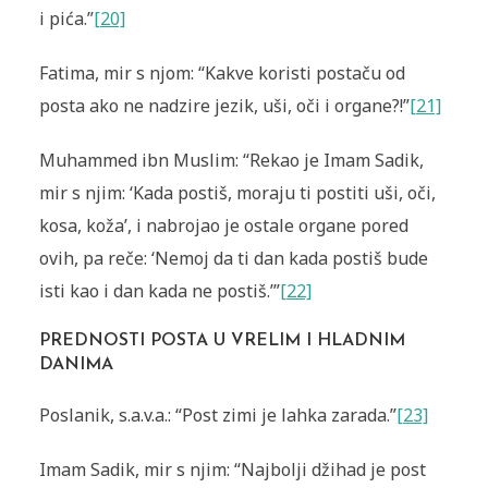
i pića.”
[20]
Fatima, mir s njom: “Kakve koristi postaču od
posta ako ne nadzire jezik, uši, oči i organe?!”
[21]
Muhammed ibn Muslim: “Rekao je Imam Sadik,
mir s njim: ‘Kada postiš, moraju ti postiti uši, oči,
kosa, koža’, i nabrojao je ostale or­gane pored
ovih, pa reče: ‘Nemoj da ti dan kada postiš bude
isti kao i dan kada ne postiš.’”
[22]
PREDNOSTI POSTA U VRELIM I HLADNIM
DANIMA
Poslanik, s.a.v.a.: “Post zimi je lahka zarada.”
[23]
Imam Sadik, mir s njim: “Najbolji džihad je post