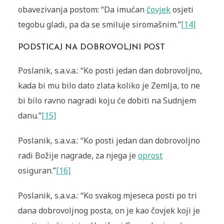
obavezivanja postom: “Da imućan
čovjek
osjeti
tegobu gladi, pa da se smiluje siro­mašnim.”
[14]
PODSTICAJ NA DOBROVOLJNI POST
Poslanik, s.a.v.a.: “Ko posti jedan dan dobrovoljno,
kada bi mu bilo dato zlata koliko je Zemlja, to ne
bi bilo ravno nagradi koju će dobiti na Sudnjem
danu.”
[15]
Poslanik, s.a.v.a.: “Ko posti jedan dan dobrovoljno
radi Božije nagrade, za njega je
oprost
osiguran.”
[16]
Poslanik, s.a.v.a.: “Ko svakog mjeseca posti po tri
dana dobrovoljnog posta, on je kao čovjek koji je