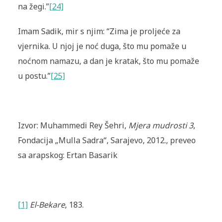
na žegi.”
[24]
Imam Sadik, mir s njim: “Zima je proljeće za
vjernika. U njoj je noć duga, što mu pomaže u
noćnom namazu, a dan je kratak, što mu pomaže
u postu.”
[25]
Izvor: Muhammedi Rey Šehri,
Mjera mudrosti 3
,
Fondacija „Mulla Sadra“, Sarajevo, 2012., preveo
sa arapskog: Ertan Basarik
[1]
El-Bekare
, 183.