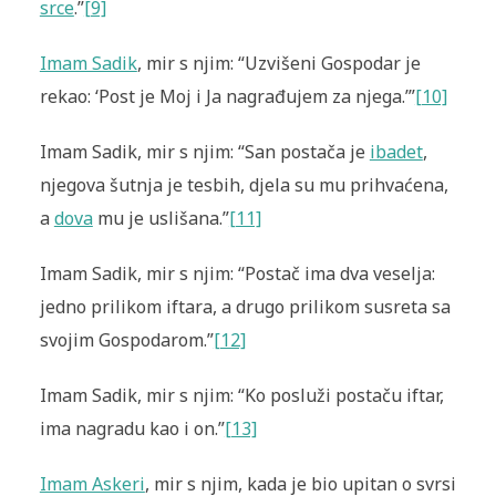
srce
.”
[9]
Imam Sadik
, mir s njim: “Uzvišeni Gospodar je
rekao: ‘Post je Moj i Ja nagrađujem za njega.’”
[10]
Imam Sadik, mir s njim: “San postača je
ibadet
,
njegova šutnja je tesbih, djela su mu prihvaćena,
a
dova
mu je uslišana.”
[11]
Imam Sadik, mir s njim: “Postač ima dva veselja:
jedno prilikom iftara, a drugo prilikom susreta sa
svojim Gospodarom.”
[12]
Imam Sadik, mir s njim: “Ko posluži postaču iftar,
ima nagradu kao i on.”
[13]
Imam Askeri
, mir s njim, kada je bio upitan o svrsi