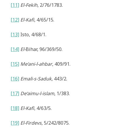
[11]
El-Fekih
, 2/76/1783.
[12]
El-Kafi
, 4/65/15.
[13]
Isto, 4/68/1.
[14]
El-
Bihar, 96/369/50.
[15]
Me‘ani-l-ahbar
, 409/91.
[16]
Emali-s-Saduk
, 443/2.
[17]
De‘aimu-l-islam
, 1/383.
[18]
El-Kafi
, 4/63/5.
[19]
El-Firdevs
, 5/242/8075.