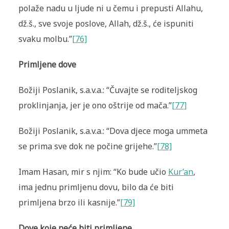
polaže nadu u ljude ni u čemu i prepusti Allahu,
dž.š., sve svoje poslove, Allah, dž.š., će ispuniti
svaku molbu.”
[76]
Primljene dove
Božiji Poslanik, s.a.v.a.: “Čuvajte se roditeljskog
proklinjanja, jer je ono oštrije od mača.”
[77]
Božiji Poslanik, s.a.v.a.: “Dova djece moga ummeta
se prima sve dok ne počine grijehe.”
[78]
Imam Hasan, mir s njim: “Ko bude učio
Kur’an
,
ima jednu primljenu dovu, bilo da će biti
primljena brzo ili kasnije.”
[79]
Dove koje neće biti primljene