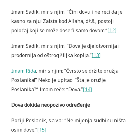
Imam Sadik, mir s njim: “Čini dovu i ne reci da je
kasno za nju! Zaista kod Allaha, dž.š., postoji
položaj koji se može doseći samo dovom.”
[12]
Imam Sadik, mir s njim: “Dova je djelotvornija i
prodornija od oštrog šiljka koplja.”
[13]
Imam Rida
, mir s njim: “Čvrsto se držite oružja
Poslanika!” Neko je upitao: “Šta je oružje
Poslanika?” Imam reče: “Dova.”
[14]
Dova dokida neopozivo određenje
Božiji Poslanik, s.a.v.a.: “Ne mijenja sudbinu ništa
osim dove.”
[15]