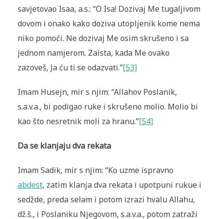
savjetovao Isaa, a.s.: “O Isa! Dozivaj Me tugaljivom
dovom i onako kako doziva utopljenik kome nema
niko pomoći. Ne dozivaj Me osim skrušeno i sa
jednom namjerom. Zaista, kada Me ovako
zazoveš, Ja ću ti se odazvati.”
[53]
Imam Husejn, mir s njim: “Allahov Poslanik,
s.a.v.a., bi podigao ruke i skrušeno molio. Molio bi
kao što nesretnik moli za hranu.”
[54]
Da se klanjaju dva rekata
Imam Sadik, mir s njim: “Ko uzme ispravno
abdest
, zatim klanja dva rekata i upotpuni rukue i
sedžde, preda selam i potom izrazi hvalu Allahu,
dž.š., i Poslaniku Njegovom, s.a.v.a., potom zatraži