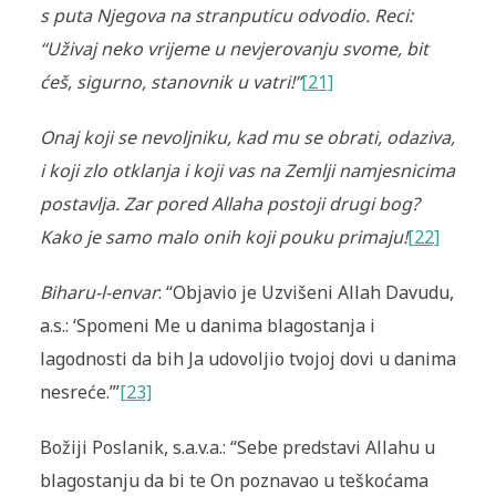
s puta Njegova na stranputicu odvodio. Reci:
“Uživaj neko vrijeme u nevjerovanju svome, bit
ćeš, sigurno, stanovnik u vatri!”
[21]
Onaj koji se nevoljniku, kad mu se obrati, odaziva,
i koji zlo otklanja i koji vas na Zemlji namjesnicima
postavlja. Zar pored Allaha postoji drugi bog?
Kako je samo malo onih koji pouku primaju!
[22]
Biharu-l-envar
: “Objavio je Uzvišeni Allah Davudu,
a.s.: ‘Spomeni Me u danima blagostanja i
lagodnosti da bih Ja udovoljio tvojoj dovi u danima
nesreće.’”
[23]
Božiji Poslanik, s.a.v.a.: “Sebe predstavi Allahu u
blagostanju da bi te On poznavao u teškoćama