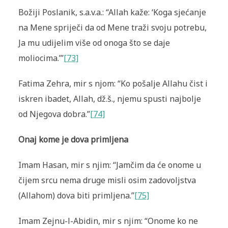
Božiji Poslanik, s.a.v.a.: “Allah kaže: ‘Koga sjećanje
na Mene spriječi da od Mene traži svoju potrebu,
Ja mu udijelim više od onoga što se daje
moliocima.’”
[73]
Fatima Zehra, mir s njom: “Ko pošalje Allahu čist i
iskren ibadet, Allah, dž.š., njemu spusti najbolje
od Njegova dobra.”
[74]
Onaj kome je dova primljena
Imam Hasan, mir s njim: “Jamčim da će onome u
čijem srcu nema druge misli osim zadovoljstva
(Allahom) dova biti primljena.”
[75]
Imam Zejnu-l-Abidin, mir s njim: “Onome ko ne