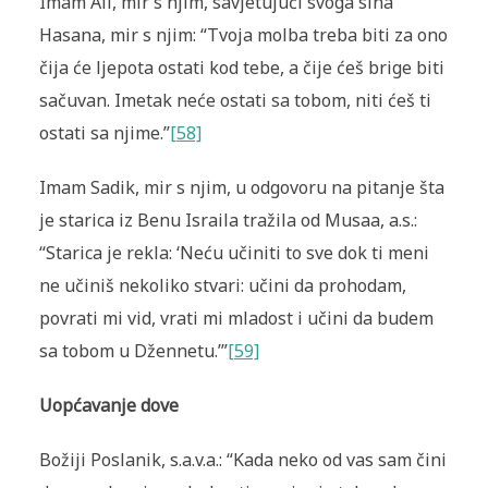
Imam Ali, mir s njim, savjetujući svoga sina
Hasana, mir s njim: “Tvoja molba treba biti za ono
čija će ljepota ostati kod tebe, a čije ćeš brige biti
sačuvan. Imetak neće ostati sa tobom, niti ćeš ti
ostati sa njime.”
[58]
Imam Sadik, mir s njim, u odgovoru na pitanje šta
je starica iz Benu Israila tražila od Musaa, a.s.:
“Starica je rekla: ‘Neću učiniti to sve dok ti meni
ne učiniš nekoliko stvari: učini da prohodam,
povrati mi vid, vrati mi mladost i učini da budem
sa tobom u Džennetu.’”
[59]
Uopćavanje dove
Božiji Poslanik, s.a.v.a.: “Kada neko od vas sam čini