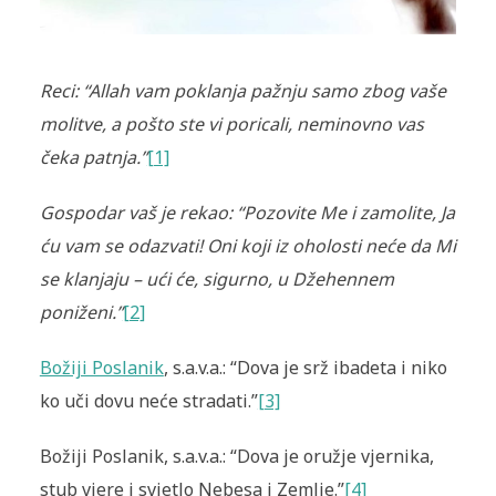
Reci: “Allah vam poklanja pažnju samo zbog vaše
molitve, a pošto ste vi poricali, neminovno vas
čeka patnja.”
[1]
Gospodar vaš je rekao: “Pozovite Me i zamolite, Ja
ću vam se odazvati! Oni koji iz oholosti neće da Mi
se klanjaju – ući će, sigurno, u Džehennem
poniženi.”
[2]
Božiji Poslanik
, s.a.v.a.: “Dova je srž ibadeta i niko
ko uči dovu neće stradati.”
[3]
Božiji Poslanik, s.a.v.a.: “Dova je oružje vjernika,
stub vjere i svjetlo Nebesa i Zemlje.”
[4]