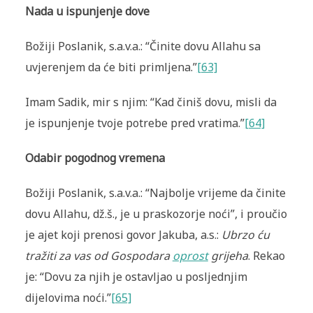
Nada u ispunjenje dove
Božiji Poslanik, s.a.v.a.: “Činite dovu Allahu sa
uvjerenjem da će biti primljena.”
[63]
Imam Sadik, mir s njim: “Kad činiš dovu, misli da
je ispunjenje tvoje potrebe pred vratima.”
[64]
Odabir pogodnog vremena
Božiji Poslanik, s.a.v.a.: “Najbolje vrijeme da činite
dovu Allahu, dž.š., je u praskozorje noći”, i proučio
je ajet koji prenosi govor Jakuba, a.s.:
Ubrzo ću
tražiti za vas od Gospodara
oprost
grijeha
. Rekao
je: “Dovu za njih je ostavljao u posljednjim
dijelovima noći.”
[65]