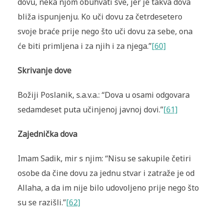
dovu, neka njom obuhvati sve, jer je takva dova
bliža ispunjenju. Ko uči dovu za četrdesetero
svoje braće prije nego što uči dovu za sebe, ona
će biti primljena i za njih i za njega.”
[60]
Skrivanje dove
Božiji Poslanik, s.a.v.a.: “Dova u osami odgovara
sedamdeset puta učinjenoj javnoj dovi.”
[61]
Zajednička dova
Imam Sadik, mir s njim: “Nisu se sakupile četiri
osobe da čine dovu za jednu stvar i zatraže je od
Allaha, a da im nije bilo udovoljeno prije nego što
su se razišli.”
[62]