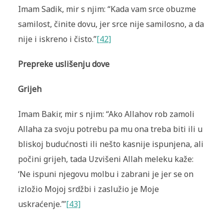
Imam Sadik, mir s njim: “Kada vam srce obuzme
samilost, činite dovu, jer srce nije samilosno, a da
nije i iskreno i čisto.”
[42]
Prepreke uslišenju dove
Grijeh
Imam Bakir, mir s njim: “Ako Allahov rob zamoli
Allaha za svoju potrebu pa mu ona treba biti ili u
bliskoj budućnosti ili nešto kasnije ispunjena, ali
počini grijeh, tada Uzvišeni Allah meleku kaže:
‘Ne ispuni njegovu molbu i zabrani je jer se on
izložio Mojoj srdžbi i zaslužio je Moje
uskraćenje.’”
[43]