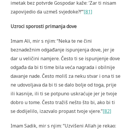
imetak bez potvrde Gospodar kaže: ‘Zar ti nisam
zapovijedio da uzmeš svjedoke?!’”
[81]
Uzroci sporosti primanja dove
Imam Ali, mir s njim: “Neka te ne čini
beznadežnim odgađanje ispunjenja dove, jer je
dar u veličini namjere. Često ti se ispunjenje dove
odgađa da bi ti time bila veća nagrada i obilnije
davanje nade. Često moliš za neku stvar i ona ti se
ne udovoljava da bi ti se dalo bolje od toga, prije
ili kasnije, ili ti se potpuno uskraćuje jer je tvoje
dobro u tome. Često tražiš nešto što bi, ako bi ti
se dodijelilo, izazvalo propast tvoje vjere.”
[82]
Imam Sadik, mir s njim: “Uzvišeni Allah je rekao: