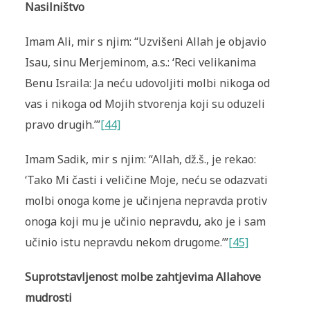
Nasilništvo
Imam Ali, mir s njim: “Uzvišeni Allah je objavio
Isau, sinu Merjeminom, a.s.: ‘Reci velikanima
Benu Israila: Ja neću udovoljiti molbi nikoga od
vas i nikoga od Mojih stvorenja koji su oduzeli
pravo drugih.’”
[44]
Imam Sadik, mir s njim: “Allah, dž.š., je rekao:
‘Tako Mi časti i veličine Moje, neću se odazvati
molbi onoga kome je učinjena nepravda protiv
onoga koji mu je učinio nepravdu, ako je i sam
učinio istu nepravdu nekom drugome.’”
[45]
Suprotstavljenost molbe zahtjevima Allahove
mudrosti