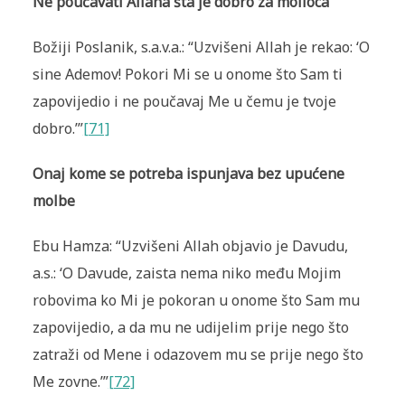
Ne poučavati Allaha šta je dobro za molioca
Božiji Poslanik, s.a.v.a.: “Uzvišeni Allah je rekao: ‘O
sine Ademov! Pokori Mi se u onome što Sam ti
zapovijedio i ne poučavaj Me u čemu je tvoje
dobro.’”
[71]
Onaj kome se potreba ispunjava bez upućene
molbe
Ebu Hamza: “Uzvišeni Allah objavio je Davudu,
a.s.: ‘O Davude, zaista nema niko među Mojim
robovima ko Mi je pokoran u onome što Sam mu
zapovijedio, a da mu ne udijelim prije nego što
zatraži od Mene i odazovem mu se prije nego što
Me zovne.’”
[72]