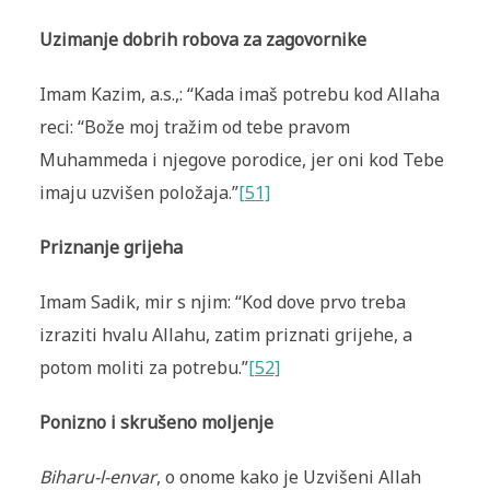
Uzimanje dobrih robova za zagovornike
Imam Kazim, a.s.,: “Kada imaš potrebu kod Allaha
reci: “Bože moj tražim od tebe pravom
Muhammeda i njegove porodice, jer oni kod Tebe
imaju uzvišen položaja.”
[51]
Priznanje grijeha
Imam Sadik, mir s njim: “Kod dove prvo treba
izraziti hvalu Allahu, zatim priznati grijehe, a
potom moliti za potrebu.”
[52]
Ponizno i skrušeno moljenje
Biharu-l-envar
, o onome kako je Uzvišeni Allah