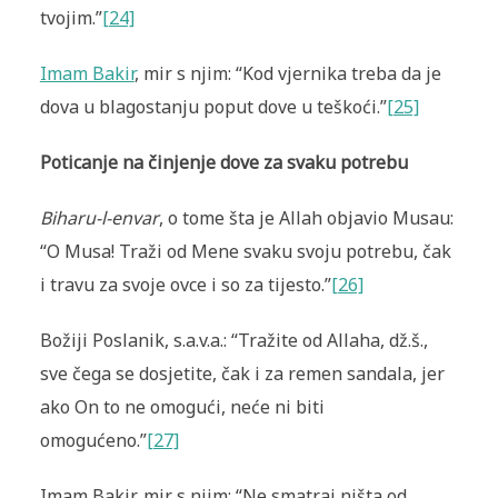
tvojim.”
[24]
Imam Bakir
, mir s njim: “Kod vjernika treba da je
dova u blagostanju poput dove u teškoći.”
[25]
Poticanje na činjenje dove za svaku potrebu
Biharu-l-envar
, o tome šta je Allah objavio Musau:
“O Musa! Traži od Mene svaku svoju potrebu, čak
i travu za svoje ovce i so za tijesto.”
[26]
Božiji Poslanik, s.a.v.a.: “Tražite od Allaha, dž.š.,
sve čega se dosjetite, čak i za remen sandala, jer
ako On to ne omogući, neće ni biti
omogućeno.”
[27]
Imam Bakir, mir s njim: “Ne smatraj ništa od