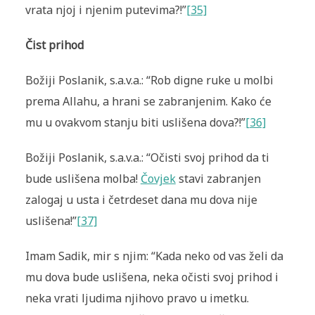
vrata njoj i njenim putevima?!”
[35]
Čist prihod
Božiji Poslanik, s.a.v.a.: “Rob digne ruke u molbi
prema Allahu, a hrani se zabranjenim. Kako će
mu u ovakvom stanju biti uslišena dova?!”
[36]
Božiji Poslanik, s.a.v.a.: “Očisti svoj prihod da ti
bude uslišena molba!
Čovjek
stavi zabranjen
zalogaj u usta i četrdeset dana mu dova nije
uslišena!”
[37]
Imam Sadik, mir s njim: “Kada neko od vas želi da
mu dova bude uslišena, neka očisti svoj prihod i
neka vrati ljudima njihovo pravo u imetku.