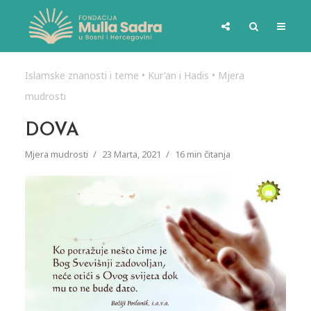
Islamske znanosti i teme
•
Kur'an i Hadis
•
Mjera
mudrosti
DOVA
Mjera mudrosti
23 Marta, 2021
16 min čitanja