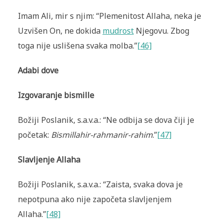
Imam Ali, mir s njim: “Plemenitost Allaha, neka je
Uzvišen On, ne dokida
mudrost
Njegovu. Zbog
toga nije uslišena svaka molba.”
[46]
Adabi dove
Izgovaranje bismille
Božiji Poslanik, s.a.v.a.: “Ne odbija se dova čiji je
početak:
Bismillahir-rahmanir-rahim
.”
[47]
Slavljenje Allaha
Božiji Poslanik, s.a.v.a.: “Zaista, svaka dova je
nepotpuna ako nije započeta slavljenjem
Allaha.”
[48]