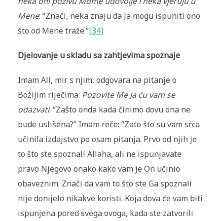
neka oni pozivu Mome udovolje i neka vjeruju u
Mene
: “Znači, neka znaju da Ja mogu ispuniti ono
što od Mene traže.”
[34]
Djelovanje u skladu sa zahtjevima spoznaje
Imam Ali, mir s njim, odgovara na pitanje o
Božijim riječima:
Pozovite Me Ja ću vam se
odazvati
: “Zašto onda kada činimo dovu ona ne
bude uslišena?” Imam reče: “Zato što su vam srca
učinila izdajstvo po osam pitanja. Prvo od njih je
to što ste spoznali Allaha, ali ne ispunjavate
pravo Njegovo onako kako vam je On učinio
obaveznim. Znači da vam to što ste Ga spoznali
nije donijelo nikakve koristi. Koja dova će vam biti
ispunjena pored svega ovoga, kada ste zatvorili