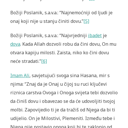
Božiji Poslanik, s.a.v.a.: “Najnemoćniji od ljudi je
onaj koji nije u stanju činiti dovu.”
[5]
Božiji Poslanik, s.a.v.a.: “Najvrjedniji
ibadet
je
dova
. Kada Allah dozvoli robu da čini dovu, On mu
otvara kapiju milosti. Zaista, niko ko čini dovu
neće stradati.”
[6]
Imam Ali
, savjetujući svoga sina Hasana, mir s
njima: “Znaj da je Onaj u čijoj su ruci ključevi
riznica carstva Ovoga i Onoga svijeta tebi dozvolio
da činiš dovu i obavezao se da će udovoljiti tvojoj
molbi. Zapovijedio ti je da tražiš od Njega da bi ti
udijelio. On je Milostivi, Plemeniti. Između tebe i
Njega nije postavio onoga koji bi te zaklonio od