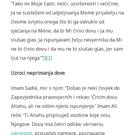
‘Tako mi Moje časti, moći, uzvišenosti i veličine,
Ja se sustežem od udjeljivanja Mome prijatelju na
Ovome svijetu onoga što bi ga odvuklo od
sjećanja na Mene, da bi Mi činio dovu i Ja mu
slušao glas. Ja ispunjavam želju nevjernika da Mi
ne bi činio dovu i da mu ne bi slušao glas, jer sam
ljut na njega.’”
[83]
Uzroci neprimanja dove
Imam Sadik, mir s njim: “Došao je neki čovjek do
Zapovjednika pravovjernih i rekao: ‘Činim dovu
Allahu, ali ne vidim njeno ispunjenje.’ Imam Ali
reče: ‘Ti Allahu pripisuješ osobine koje nisu
Njegove. Dova ima četiri odlike: skrivenu
iskrenost
, prisustvo namjere, poznavanje