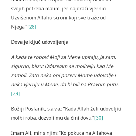
svojih potreba malim, jer najdraži vjernici
Uzvišenom Allahu su oni koji sve traže od
Njega.”
[28]
Dova je ključ udovoljenja
A kada te robovi Moji za Mene upitaju, Ja sam,
sigurno, blizu: Odazivam se molitelju kad Me
zamoli. Zato neka oni pozivu Mome udovolje i
neka vjeruju u Mene, da bi bili na Pravom putu.
[29]
Božiji Poslanik, s.a.v.a.: “Kada Allah želi udovoljiti
molbi roba, dozvoli mu da čini dovu.”
[30]
Imam Ali, mir s njim: “Ko pokuca na Allahova