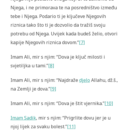
Njega, i ne primorava te na posredništvo između
tebe i Njega. Podario ti je ključeve Njegovih
riznica tako što ti je dozvolio da tražiš svoju
potrebu od Njega. Uvijek kada budeš želio, otvori
kapije Njegovih riznica dovom.”
[7]
Imam Ali, mir s njim: “Dova je ključ milosti i
svjetiljka u tami.”
[8]
Imam Ali, mir s njim: “Najdraže
djelo
Allahu, dž.š.,
na Zemlji je dova.”
[9]
Imam Ali, mir s njim: “Dova je štit vjernika.”
[10]
Imam Sadik
, mir s njim: “Prigrlite dovu jer je u
njoj lijek za svaku bolest.”
[11]