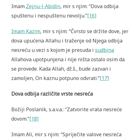
Imam
Zejnu-l-Abidin
, mir s njim: “Dova odbija
spuštenu i nespuštenu nevolju.”
[16]
Imam Kazim
, mir s njim: “Čvrsto se držite dove, jer
dova upućena Allahu i traženje od Njega odbija
nesreću u vezi s kojom je presuda i
sudbina
Allahova upotpunjena i nije ništa ostalo osim da
se provede. Kada Allah, dž.š., bude zazvan i
zamoljen, On kaznu potpuno odvrati.”
[17]
Dova odbija različite vrste nesreća
Božiji Poslanik, s.a.v.a.: “Zatvorite vrata nesreće
dovom.”
[18]
Imam Ali, mir s njim: “Spriječite valove nesreća