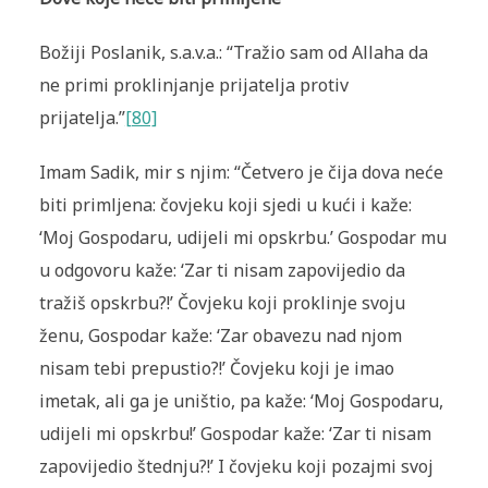
Božiji Poslanik, s.a.v.a.: “Tražio sam od Allaha da
ne primi proklinjanje prijatelja protiv
prijatelja.”
[80]
Imam Sadik, mir s njim: “Četvero je čija dova neće
biti primljena: čovjeku koji sjedi u kući i kaže:
‘Moj Gospodaru, udijeli mi opskrbu.’ Gospodar mu
u odgovoru kaže: ‘Zar ti nisam zapovijedio da
tražiš opskrbu?!’ Čovjeku koji proklinje svoju
ženu, Gospodar kaže: ‘Zar obavezu nad njom
nisam tebi prepustio?!’ Čovjeku koji je imao
imetak, ali ga je uništio, pa kaže: ‘Moj Gospodaru,
udijeli mi opskrbu!’ Gospodar kaže: ‘Zar ti nisam
zapovijedio štednju?!’ I čovjeku koji pozajmi svoj