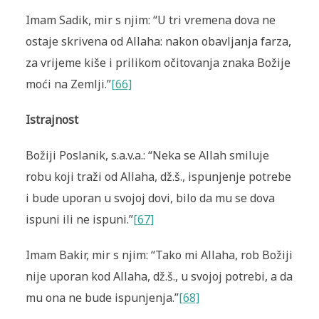
Imam Sadik, mir s njim: “U tri vremena dova ne
ostaje skrivena od Allaha: nakon obavljanja farza,
za vrijeme kiše i prilikom očitovanja znaka Božije
moći na Zemlji.”
[66]
Istrajnost
Božiji Poslanik, s.a.v.a.: “Neka se Allah smiluje
robu koji traži od Allaha, dž.š., ispunjenje potrebe
i bude uporan u svojoj dovi, bilo da mu se dova
ispuni ili ne ispuni.”
[67]
Imam Bakir, mir s njim: “Tako mi Allaha, rob Božiji
nije uporan kod Allaha, dž.š., u svojoj potrebi, a da
mu ona ne bude ispunjenja.”
[68]