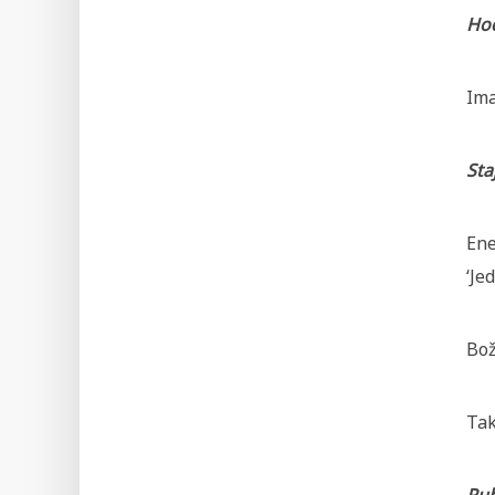
Ho
Ima
Sta
Ene
‘Je
Bož
Tak