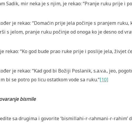
m Sadik, mir neka je s njim, je rekao: “Pranje ruku prije i p
ođer je rekao: “Domaćin prije jela počinje s pranjem ruku, k
rši s jelom, pranje ruku počinje od onoga ko je desno od vra
 je rekao: “Ko god bude prao ruke prije i poslije jela, živjet ć
ođer je rekao: “Kad god bi Božiji Poslanik, s.a.v.a., jeo, pogo
im bi se potro po licu ostatkom vode sa ruku.”
[10]
ovaranje bismile
edite sa drugima i govorite ‘bismillahi-r-rahmani-r-rahim’ da