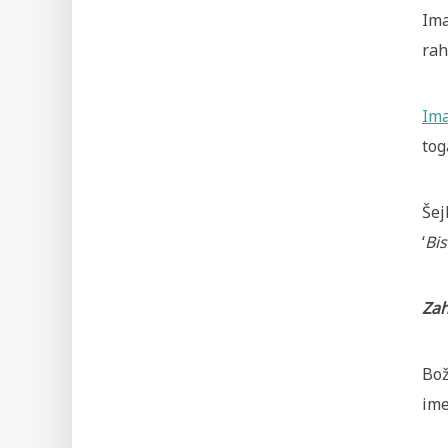
Ima
rah
Im
tog
Šej
‘
Bis
Zah
Bož
ime