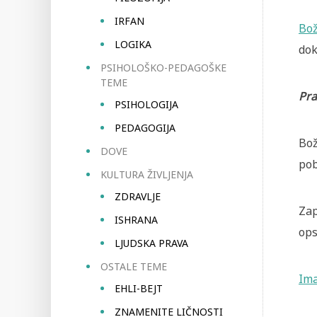
IRFAN
Bož
LOGIKA
dok
PSIHOLOŠKO-PEDAGOŠKE
TEME
Pra
PSIHOLOGIJA
PEDAGOGIJA
Bož
DOVE
pob
KULTURA ŽIVLJENJA
ZDRAVLJE
Zap
ISHRANA
ops
LJUDSKA PRAVA
OSTALE TEME
Ima
EHLI-BEJT
ZNAMENITE LIČNOSTI