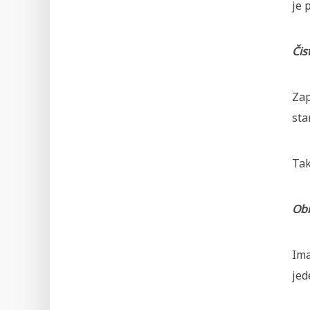
je 
Čis
Zap
sta
Tak
Obr
Ima
jed