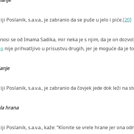
hanje
iji Poslanik, s.a.v.a., je zabranio da se puše u jelo i piće.
[20]
nosi se od Imama Sadika, mir neka je s njim, da je on dozvolj
lo
nije prihvatljivo u prisustvu drugih, jer je moguće da je t
anje
iji Poslanik, s.a.v.a., je zabranio da čovjek jede dok leži na 
la hrana
iji Poslanik, s.a.v.a., kaže: “Klonite se vrele hrane jer ona o