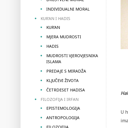
INDIVIDUALNI MORAL
KUR’AN I HADIS
KUR’AN
MJERA MUDROSTI
HADIS
MUDROSTI VJEROVJESNIKA
ISLAMA
PREDAJE S MIRADŽA
KLJUČEVI ŽIVOTA
ČETRDESET HADISA
Hal
FILOZOFIJA I IRFAN
EPISTEMOLOGIJA
U h
ANTROPOLOGIJA
ima
FILOZOFIJA