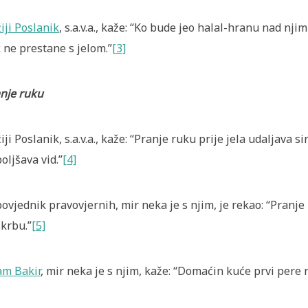
iji Poslanik
, s.a.v.a., kaže: “Ko bude jeo halal-hranu nad njim
 ne prestane s jelom.”
[3]
nje ruku
iji Poslanik, s.a.v.a., kaže: “Pranje ruku prije jela udaljava 
oljšava vid.”
[4]
ovjednik pravovjernih, mir neka je s njim, je rekao: “Pranje 
krbu.”
[5]
m Bakir
, mir neka je s njim, kaže: “Domaćin kuće prvi pere ru