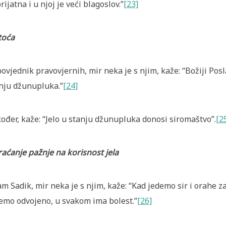
prijatna i u njoj je veći blagoslov.”
[23]
toća
ovjednik pravovjernih, mir neka je s njim, kaže: “Božiji Posla
nju džunupluka.”
[24]
ođer, kaže: “Jelo u stanju džunupluka donosi siromaštvo”.
[2
aćanje pažnje na korisnost jela
m Sadik, mir neka je s njim, kaže: “Kad jedemo sir i orahe za
emo odvojeno, u svakom ima bolest.”
[26]