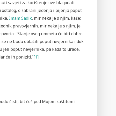
ti savjeti za korištenje ove blagodati.
ostalog, o zabrani jedenja i pijenja poput
nika,
Imam Sadik
, mir neka je s njim, kaže:
ednik pravovjernih, mir neka je s njim, je
govorio: ‘Stanje ovog ummeta će biti dobro
 se ne budu oblačili poput nevjernika i dok
 jeli poput nevjernika, pa kada to urade,
r će ih poniziti.”
[1]
udu čisti, bit ćeš pod Mojom zaštitom i