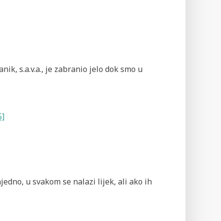
nik, s.a.v.a., je zabranio jelo dok smo u
5]
jedno, u svakom se nalazi lijek, ali ako ih