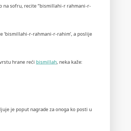
lo na sofru, recite “bismillahi-r rahmani-r-
ite ‘bismillahi-r-rahmani-r-rahim’, a poslije
 vrstu hrane reći
bismillah
, neka kaže:
valjuje je poput nagrade za onoga ko posti u