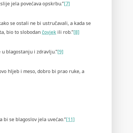
oslije jela povećava opskrbu.”
[7]
ako se ostali ne bi ustručavali, a kada se
ta, bio to slobodan
čovjek
ili rob.”
[8]
e u blagostanju i zdravlju.”
[9]
tovo hljeb i meso, dobro bi prao ruke, a
 bi se blagoslov jela uvećao.”
[11]