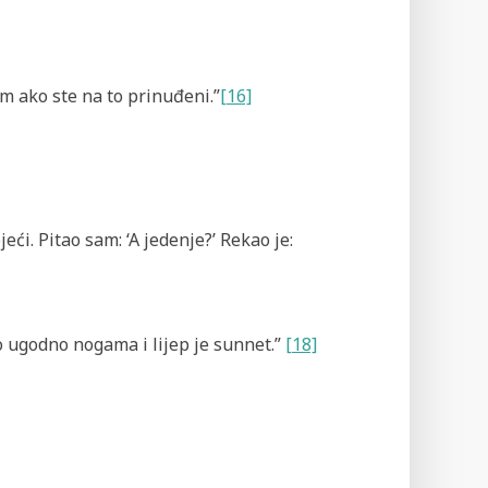
im ako ste na to prinuđeni.”
[16]
ojeći. Pitao sam: ‘A jedenje?’ Rekao je:
 to ugodno nogama i lijep je sunnet.”
[18]