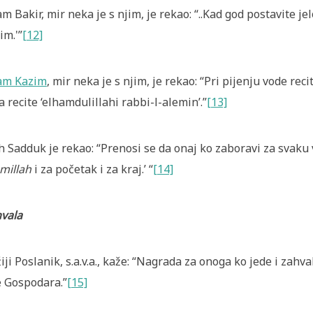
m Bakir, mir neka je s njim, je rekao: “..Kad god postavite je
im.'”
[12]
am Kazim
, mir neka je s njim, je rekao: “Pri pijenju vode rec
a recite ‘elhamdulillahi rabbi-l-alemin’.”
[13]
h Sadduk je rekao: “Prenosi se da onaj ko zaboravi za svaku
millah
i za početak i za kraj.’ “
[14]
vala
iji Poslanik, s.a.v.a., kaže: “Nagrada za onoga ko jede i zah
 Gospodara.”
[15]