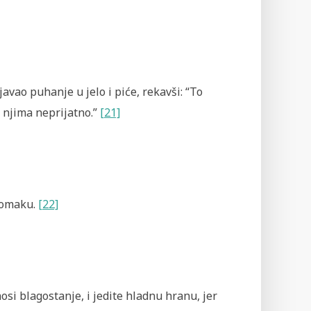
avao puhanje u jelo i piće, rekavši: “To
o njima neprijatno.”
[21]
stomaku.
[22]
dnosi blagostanje, i jedite hladnu hranu, jer