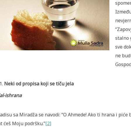
spomenu
Između 
nevjer
“Zapovj
stalno 
sve dok
ne budu
Gospoda
Neki od propisa koji se tiču jela
al-ishrana
adisu sa Miradža se navodi: “O Ahmede! Ako ti hrana i piće b
t ćeš Moju podršku.”
[2]