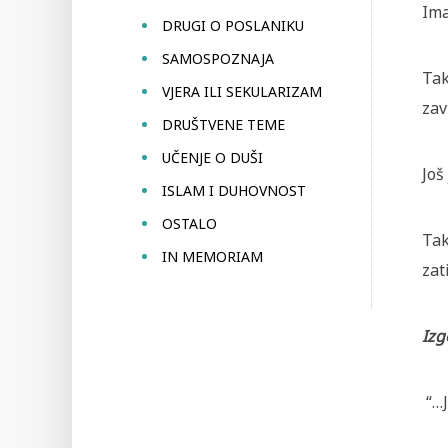
Ima
DRUGI O POSLANIKU
SAMOSPOZNAJA
Tak
VJERA ILI SEKULARIZAM
zav
DRUŠTVENE TEME
UČENJE O DUŠI
Još
ISLAM I DUHOVNOST
OSTALO
Tak
IN MEMORIAM
zat
Izg
“…J