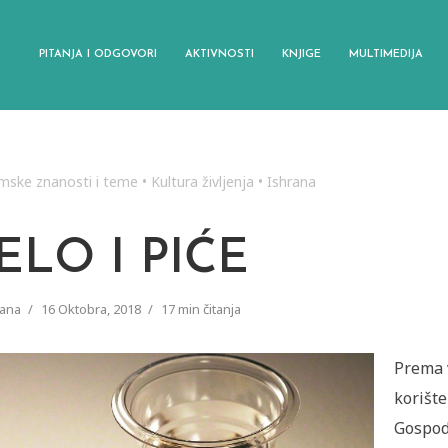
PITANJA I ODGOVORI
AKTIVNOSTI
KNJIGE
MULTIMEDIJA
amske znanosti i teme
•
Kultura življenja
•
Ishrana
ELO I PIĆE
rana
16 Oktobra, 2018
17 min čitanja
Prema 
korišt
Gospod