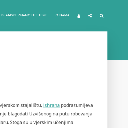
ISLAMSKE ZNANOSTI I TEME
O NAMA
vjerskom stajalištu,
ishrana
podrazumijeva
enje blagodati Uzvišenog na putu robovanja
aru. Stoga su u vjerskim učenjima