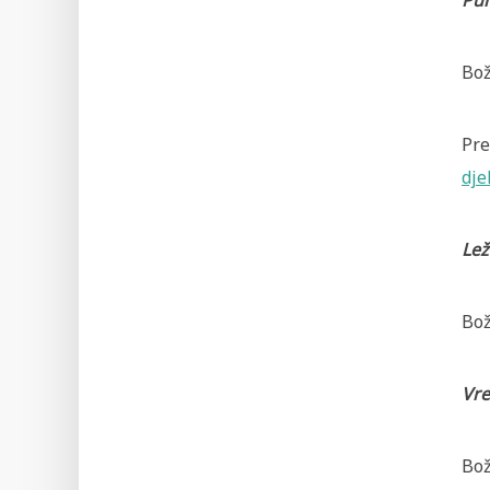
Pu
Bož
Pre
dje
Lež
Bož
Vre
Bož