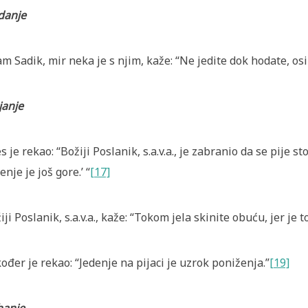
danje
m Sadik, mir neka je s njim, kaže: “Ne jedite dok hodate, os
janje
s je rekao: “Božiji Poslanik, s.a.v.a., je zabranio da se pije st
denje je još gore.’ “
[17]
iji Poslanik, s.a.v.a., kaže: “Tokom jela skinite obuću, jer je
ođer je rekao: “Jedenje na pijaci je uzrok poniženja.”
[19]