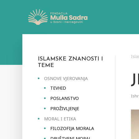
Isl
ISLAMSKE ZNANOSTI I
TEME
J
OSNOVE VJEROVANJA
TEVHID
Ish
POSLANSTVO
PROŽIVLJENJE
MORAL I ETIKA
FILOZOFIJA MORALA
DRUŠTVENI MORAL