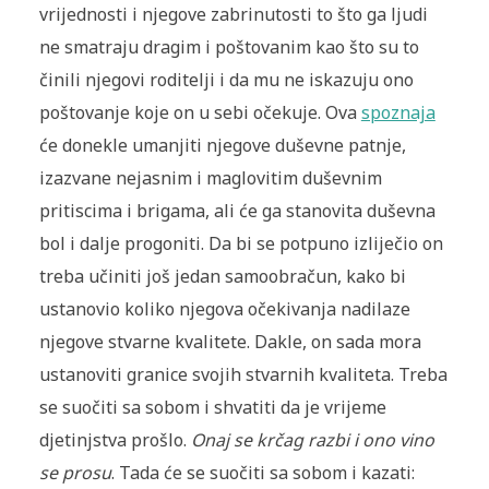
vrijednosti i njegove zabrinutosti to što ga ljudi
ne smatraju dragim i poštovanim kao što su to
činili njegovi roditelji i da mu ne iskazuju ono
poštovanje koje on u sebi očekuje. Ova
spoznaja
će donekle umanjiti njegove duševne patnje,
izazvane nejasnim i maglovitim duševnim
pritiscima i brigama, ali će ga stanovita duševna
bol i dalje progoniti. Da bi se potpuno izliječio on
treba učiniti još jedan samoobračun, kako bi
ustanovio koliko njegova očekivanja nadilaze
njegove stvarne kvalitete. Dakle, on sada mora
ustanoviti granice svojih stvarnih kvaliteta. Treba
se suočiti sa sobom i shvatiti da je vrijeme
djetinjstva prošlo.
Onaj se krčag razbi i ono vino
se prosu
.
Tada će se suočiti sa sobom i kazati: