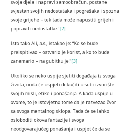
svoja djela i napravi samoobračun, postane
svjestan svojih nedostataka i pogrešaka i spozna
svoje grijehe – tek tada može napustiti grijeh i
popraviti nedostatke.”
[2]
Isto tako Ali, a.s., istakao je: “Ko se bude
preispitivao – ostvario je korist, a ko to bude
zanemario – na gubitku je.”
[3]
Ukoliko se neko uspije sjetiti događaja iz svoga
života, onda će uspjeti dokučiti u sebi izvorište
svojih misli, etike i ponašanja. A kada uspije u
ovome, to je istovjetno tome da je razvezao čvor
sa svoga mentalnog sklopa. Tada će se lahko
osloboditi okova fantazije i svoga
neodgovarajućeg ponašanja i uspjet će da se