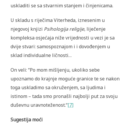
uskladiti se sa stvarnim stanjem i činjenicama.
U skladu s riječima Viterheda, iznesenim u
njegovoj knjizi
Psihologija religije
, liječenje
kompleksa osjećaja niže vrijednosti u vezi je sa
dvije stvari: samospoznajom i i dovođenjem u
sklad individualne ličnosti…
On veli: “Po mom mišljenju, ukoliko sebe
upoznamo do krajnje moguće granice te se nakon
toga uskladimo sa okruženjem, sa ljudima i
istinom – tada smo pronašli najbolji put za svoju
duševnu uravnoteženost.“
[7]
Sugestija moći