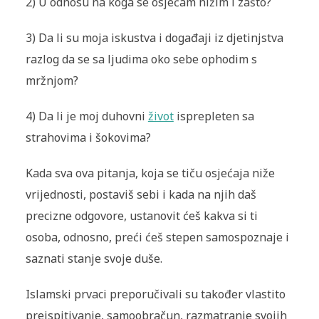
2) U odnosu na koga se osjećam nižim i zašto?
3) Da li su moja iskustva i događaji iz djetinjstva
razlog da se sa ljudima oko sebe ophodim s
mržnjom?
4) Da li je moj duhovni
život
isprepleten sa
strahovima i šokovima?
Kada sva ova pitanja, koja se tiču osjećaja niže
vrijednosti, postaviš sebi i kada na njih daš
precizne odgovore, ustanovit ćeš kakva si ti
osoba, odnosno, preći ćeš stepen samospoznaje i
saznati stanje svoje duše.
Islamski prvaci preporučivali su također vlastito
preispitivanje, samoobračun, razmatranje svojih