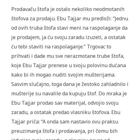
Prodavaču štofa je ostalo nekoliko neodmotanih
štofova za prodaju. Ebu Tajjar mu predloži: “Jednu
od ovih truba štofa stavi meni na raspolaganje da
je prodajem, ja ću svoju zaradu izuzeti, a ostatak
ću tebi staviti na raspolaganje.” Trgovac to
prihvati i dade mu sve nerazmotane trube štofa,
koje Ebu Tajjar prenese u svoju polovinu dućana
kako bi ih mogao nuditi svojim mušterijama.
Sasvim slučajno, toga dana je žestoko zahladnilo i
mušterije su navalile da kupuju štof. Do mraka je
Ebu Tajjar prodao sav materijal, odvojio svoju
zaradu, a ostatak predao vlasniku štofova. Ebu
Tajjar priča: “A onda sam nastavio ovu praksu
preuzimanja štofa i prodavanja, pri čemu bih