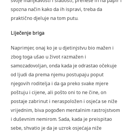
svoje manjkavosti i slabosti, prenese ih na papir i
spozna način kako da ih ispravi, treba da
praktično djeluje na tom putu.
Liječenje briga
Naprimjer, onaj ko je u djetinjstvu bio mažen i
zbog toga ušao u život razmažen i
samozadovoljan, onda kada je odrastao očekuje
od ljudi da prema njemu postupaju poput
njegovih roditelja i da ga preko svake mjere
poštuju i cijene, ali pošto oni to ne čine, on
postaje zabrinut i neraspoložen i osjeća se niže
vrijednim, biva pogođen mentalnim rastrojstvom
i duševnim nemirom. Sada, kada je preispitao
sebe, shvatio je da je uzrok osjećaja niže