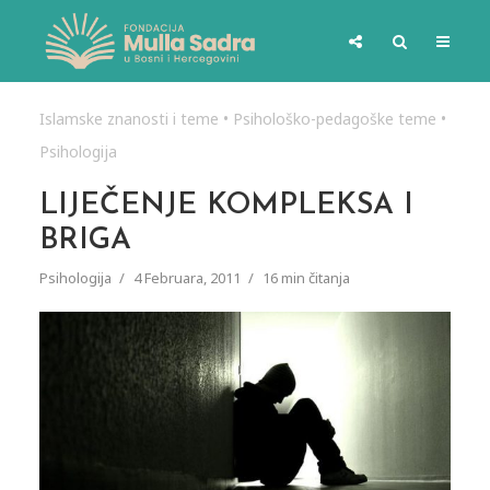
Islamske znanosti i teme
•
Psihološko-pedagoške teme
•
Psihologija
LIJEČENJE KOMPLEKSA I
BRIGA
Psihologija
4 Februara, 2011
16 min čitanja