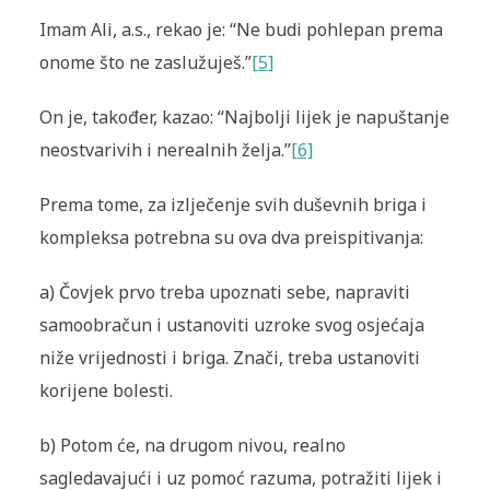
Imam Ali, a.s., rekao je: “Ne budi pohlepan prema
onome što ne zaslužuješ.”
[5]
On je, također, kazao: “Najbolji lijek je napuštanje
neostvarivih i nerealnih želja.”
[6]
Prema tome, za izlječenje svih duševnih briga i
kompleksa potrebna su ova dva preispitivanja:
a)
Čovjek prvo treba upoznati sebe, napraviti
samoobračun i ustanoviti uzroke svog osjećaja
niže vrijednosti i briga. Znači, treba ustanoviti
korijene bolesti.
b)
Potom će, na drugom nivou, realno
sagledavajući i uz pomoć razuma, potražiti lijek i