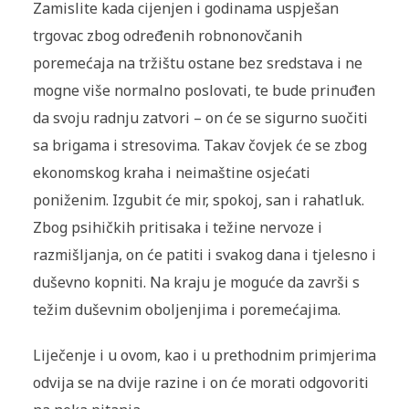
Zamislite kada cijenjen i godinama uspješan
trgovac zbog određenih robnonovčanih
poremećaja na tržištu ostane bez sredstava i ne
mogne više normalno poslovati, te bude prinuđen
da svoju radnju zatvori – on će se sigurno suočiti
sa brigama i stresovima. Takav čovjek će se zbog
ekonomskog kraha i neimaštine osjećati
poniženim. Izgubit će mir, spokoj, san i rahatluk.
Zbog psihičkih pritisaka i težine nervoze i
razmišljanja, on će patiti i svakog dana i tjelesno i
duševno kopniti. Na kraju je moguće da završi s
težim duševnim oboljenjima i poremećajima.
Liječenje i u ovom, kao i u prethodnim primjerima
odvija se na dvije razine i on će morati odgovoriti