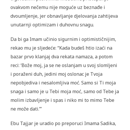
ovakvom nečemu nije moguće uz beznađe i
dvoumljenje, jer obnavljanje djelovanja zahtijeva
unutarnji optimizam i duhovnu snagu.
Da bi ga Imam učinio sigurnim i optimističnijim,
rekao mu je sljedeće: “Kada budeš htio izaći na
bazar prvo klanjaj dva rekata namaza, a potom
reci: ‘Bože moj, ja se ne oslanjam u svoj slomljeni
i poraženi duh, jedini moj oslonac je Tvoja
nepobjediva i nesalomljiva moć. Samo si Ti moja
snaga i samo je u Tebi moja moć, samo od Tebe ja
molim izbavljenje i spas i niko mi to mimo Tebe
ne može dati.’”
Ebu Tajjar je uradio po preporuci Imama Sadika,