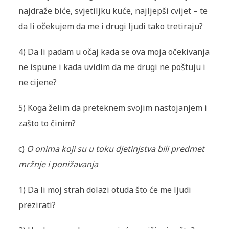
najdraže biće, svjetiljku kuće, najljepši cvijet – te
da li očekujem da me i drugi ljudi tako tretiraju?
4) Da li padam u očaj kada se ova moja očekivanja
ne ispune i kada uvidim da me drugi ne poštuju i
ne cijene?
5) Koga želim da preteknem svojim nastojanjem i
zašto to činim?
c)
O onima koji su u toku djetinjstva bili predmet
mržnje i ponižavanja
1) Da li moj strah dolazi otuda što će me ljudi
prezirati?