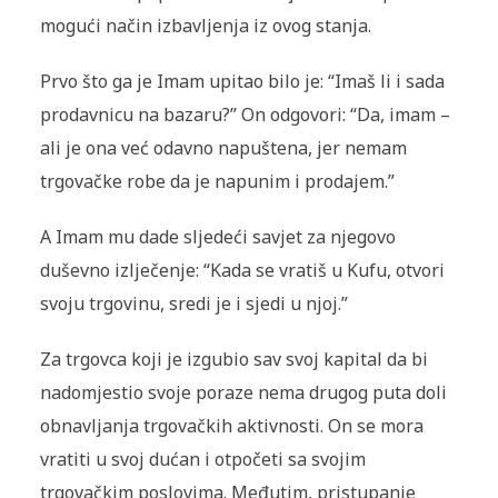
mogući način izbavljenja iz ovog stanja.
Prvo što ga je Imam upitao bilo je: “Imaš li i sada
prodavnicu na bazaru?” On odgovori: “Da, imam –
ali je ona već odavno napuštena, jer nemam
trgovačke robe da je napunim i prodajem.”
A Imam mu dade sljedeći savjet za njegovo
duševno izlječenje: “Kada se vratiš u Kufu, otvori
svoju trgovinu, sredi je i sjedi u njoj.”
Za trgovca koji je izgubio sav svoj kapital da bi
nadomjestio svoje poraze nema drugog puta doli
obnavljanja trgovačkih aktivnosti. On se mora
vratiti u svoj dućan i otpočeti sa svojim
trgovačkim poslovima. Međutim, pristupanje