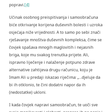
popravi.
[4]
Učinak osobnog preispitivanja i samoobračuna
biće otkrivanje korijena duševnih bolesti i uzroka
osjećaja niže vrijednosti. A to samo po sebi znači
rješavanje mnoštva duševnih kompleksa, čime se
čovjek spašava mnogih maglovitih i nejasnih
briga, koje mu svakog trenutka prijete. Ali,
ispravno liječenje i nalaženje potpuno zdrave
alternative zahtijeva drugu računicu, koju je
Imam Ali u predaji iskazao riječima: „…djeluje da
bi ih otklonio, te čini dodatni napor da ih
(nedostatke) ukloni.
I kada čovjek napravi samoobračun, te uoči sve