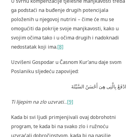
U svrhu kompenzacije tjelesne manjkavosti treba
ga podstaći na buđenje drugih potencijala
položenih u njegovoj nutrini – čime će mu se
omogućiti da pokrije svoje manjkavosti, kako u
svojim očima tako i u očima drugih i nadoknadi
nedostatak koji ima.
[8]
Uzvišeni Gospodar u Časnom Kur’anu daje svom
Poslaniku sljedeću zapovijed:
ادْفَعْ بِالَّتِى هِىَ أَحْسَنُ السَّيِّئَةَ
Ti lijepim na zlo uzvrati
…
[9]
Kada bi svi ljudi primjenjivali ovaj dobrohotni
program, te kada bi na svako zlo i ružnoću
uzvraćali dobročinstvom, kada bi na nasilje