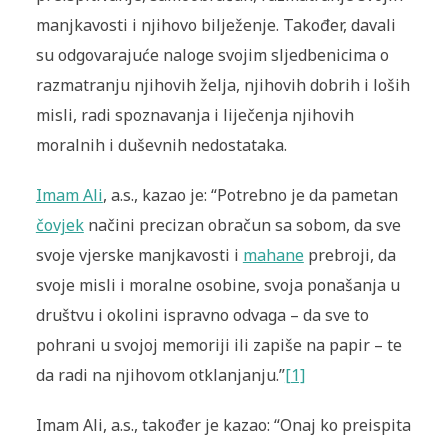
manjkavosti i njihovo bilježenje. Također, davali
su odgovarajuće naloge svojim sljedbenicima o
razmatranju njihovih želja, njihovih dobrih i loših
misli, radi spoznavanja i liječenja njihovih
moralnih i duševnih nedostataka.
Imam Ali
, a.s., kazao je: “Potrebno je da pametan
čovjek
načini precizan obračun sa sobom, da sve
svoje vjerske manjkavosti i
mahane
prebroji, da
svoje misli i moralne osobine, svoja ponašanja u
društvu i okolini ispravno odvaga – da sve to
pohrani u svojoj memoriji ili zapiše na papir – te
da radi na njihovom otklanjanju.”
[1]
Imam Ali, a.s., također je kazao: “Onaj ko preispita