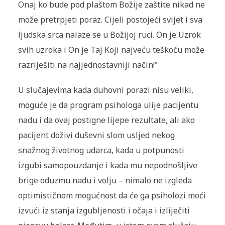
Onaj ko bude pod plaštom Božije zaštite nikad ne
može pretrpjeti poraz. Cijeli postojeći svijet i sva
ljudska srca nalaze se u Božijoj ruci. On je Uzrok
svih uzroka i On je Taj Koji najveću teškoću može
razriješiti na najjednostavniji način!”
U slučajevima kada duhovni porazi nisu veliki,
moguće je da program psihologa ulije pacijentu
nadu i da ovaj postigne lijepe rezultate, ali ako
pacijent doživi duševni slom usljed nekog
snažnog životnog udarca, kada u potpunosti
izgubi samopouzdanje i kada mu nepodnošljive
brige oduzmu nadu i volju – nimalo ne izgleda
optimističnom mogućnost da će ga psiholozi moći
izvući iz stanja izgubljenosti i očaja i izliječiti