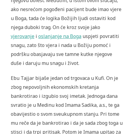
njegovu bolest. Međutim, u istom ovom slučaju,
ako nesrećom pogođeni pacijent bude imao vjere
u Boga, tada će logika Božijih ljudi ostaviti kod
njega duboki trag. On će kroz svoje jako
vjerovanje
i
oslanjanje na Boga
uspjeti povratiti
snagu, zato što vjera i nada u Božiju pomoć i
podršku obasjavaju sve tamne kutke njegove
duše i daruju mu snagu i život.
Ebu Tajjar bijaše jedan od trgovaca u Kufi. On je
zbog nepovoljnih ekonomskih kretanja
bankrotirao i izgubio svoj imetak. Jednoga dana
svratio je u Medinu kod Imama Sadika, a.s., te ga
obavijestio o svom sveukupnom stanju. Pri tome
mu reče da je bankrotirao i da je sada zbog toga u
stisci i da trpi pritisak. Potom je Imama upitao za