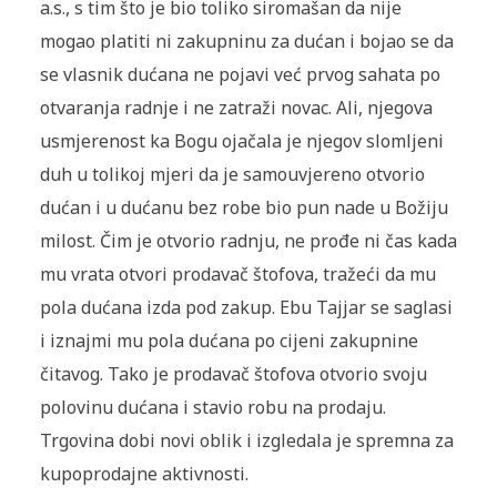
a.s., s tim što je bio toliko siromašan da nije
mogao platiti ni zakupninu za dućan i bojao se da
se vlasnik dućana ne pojavi već prvog sahata po
otvaranja radnje i ne zatraži novac. Ali, njegova
usmjerenost ka Bogu ojačala je njegov slomljeni
duh u tolikoj mjeri da je samouvjereno otvorio
dućan i u dućanu bez robe bio pun nade u Božiju
milost. Čim je otvorio radnju, ne prođe ni čas kada
mu vrata otvori prodavač štofova, tražeći da mu
pola dućana izda pod zakup. Ebu Tajjar se saglasi
i iznajmi mu pola dućana po cijeni zakupnine
čitavog. Tako je prodavač štofova otvorio svoju
polovinu dućana i stavio robu na prodaju.
Trgovina dobi novi oblik i izgledala je spremna za
kupoprodajne aktivnosti.