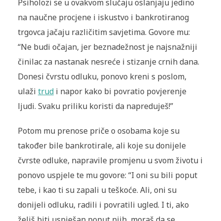
Psiholozi se u ovakvom slučaju oslanjaju jedino
na naučne procjene i iskustvo i bankrotiranog
trgovca jačaju različitim savjetima. Govore mu:
“Ne budi očajan, jer beznadežnost je najsnažniji
činilac za nastanak nesreće i stizanje crnih dana.
Donesi čvrstu odluku, ponovo kreni s poslom,
ulaži
trud
i napor kako bi povratio povjerenje
ljudi. Svaku priliku koristi da napreduješ!”
Potom mu prenose priče o osobama koje su
također bile bankrotirale, ali koje su donijele
čvrste odluke, napravile promjenu u svom životu i
ponovo uspjele te mu govore: “I oni su bili poput
tebe, i kao ti su zapali u teškoće. Ali, oni su
donijeli odluku, radili i povratili ugled. I ti, ako
želiš biti uspješan poput njih, moraš da se