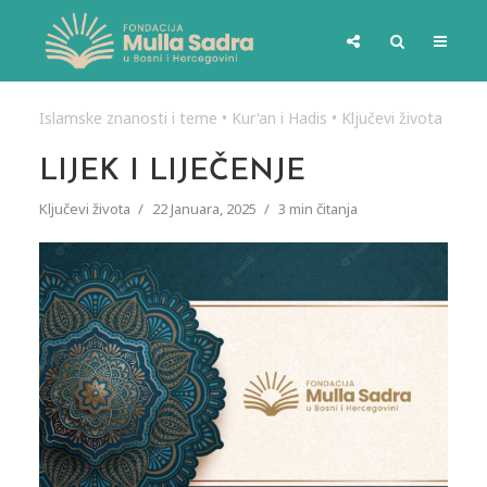
Islamske znanosti i teme
•
Kur'an i Hadis
•
Ključevi života
LIJEK I LIJEČENJE
Ključevi života
22 Januara, 2025
3 min čitanja