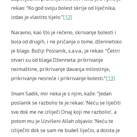
rekao: “Ko god svoju bolest skrije od liječnika,
izdao je vlastito tijelo.”
[12]
Naravno, kao što je rečeno, skrivanje bolesti i
bola od drugih, i ne pričanje o tome, džennetsko
je blago. Božiji Poslanik, s.a.v.a., je rekao: “Četiri
stvari su od blaga Dženneta: prikrivanje
neimaštine, prikrivanje davanja milostinje,
prikrivanje nesreće i prikrivanje bolesti.”
[13]
Imam Sadik, mir neka je s njim, kaže: “Jedan
poslanik se razbolio te je rekao: ‘Neću se liječiti
sve dok me ne izliječi Onaj koji me razbolio’, a
potom mu je Uzvišeni Allah objavio: ‘Neću te
izliječiti dok se sam ne budeš liječio, a doista je