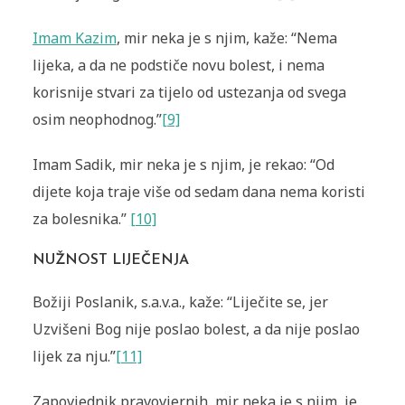
Imam Kazim
, mir neka je s njim, kaže: “Nema
lijeka, a da ne podstiče novu bolest, i nema
korisnije stvari za tijelo od ustezanja od svega
osim neophodnog.”
[9]
Imam Sadik, mir neka je s njim, je rekao: “Od
dijete koja traje više od sedam dana nema koristi
za bolesnika.”
[10]
NUŽNOST LIJEČENJA
Božiji Poslanik, s.a.v.a., kaže: “Liječite se, jer
Uzvišeni Bog nije poslao bolest, a da nije poslao
lijek za nju.”
[11]
Zapovjednik pravovjernih, mir neka je s njim, je