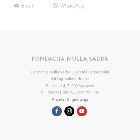
Email
WhatsApp
FONDACIJA MULLA SADRA
Fondacija Mulla Sadra u Bosni i Hercegovini
INFO@mullasadra.ba
Bihaćka 14, 71000 Sarajevo
Tel. 033 721-280 Fax: 033 721-281
Prijava
/
Registracija