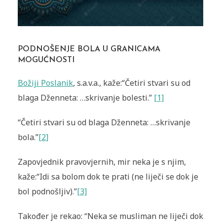
PODNOŠENJE BOLA U GRANICAMA
MOGUĆNOSTI
Božiji Poslanik
, s.a.v.a., kaže:“Četiri stvari su od
blaga Dženneta: …skrivanje bolesti.”
[1]
“Četiri stvari su od blaga Dženneta: …skrivanje
bola.”
[2]
Zapovjednik pravovjernih, mir neka je s njim,
kaže:“Idi sa bolom dok te prati (ne liječi se dok je
bol podnošljiv).”
[3]
Također je rekao: “Neka se musliman ne liječi dok