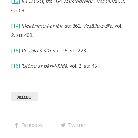
[13]
Ed-Da‘vāt
, str. 164;
Mustedreku-l-vesāil
, vol. 2,
str. 68.
[14]
Mekārimu-l-ahlāk
, str. 362;
Vesāilu-š-šī‘a
, vol.
2, str. 409.
[15]
Vesāilu-š-šī‘a
, vol. 25, str. 223.
[16]
‘Ujūnu ahbāri-i-Ridā
, vol. 2, str. 45
liječenje
Facebook
Twitter