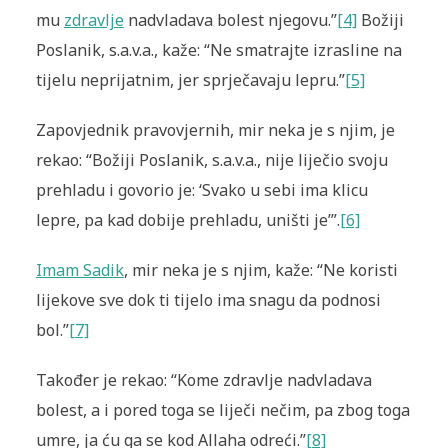
mu
zdravlje
nadvladava bolest njegovu.”
[4]
Božiji
Poslanik, s.a.v.a., kaže: “Ne smatrajte izrasline na
tijelu neprijatnim, jer sprječavaju lepru.”
[5]
Zapovjednik pravovjernih, mir neka je s njim, je
rekao: “Božiji Poslanik, s.a.v.a., nije liječio svoju
prehladu i govorio je: ‘Svako u sebi ima klicu
lepre, pa kad dobije prehladu, uništi je’”.
[6]
Imam Sadik
, mir neka je s njim, kaže: “Ne koristi
lijekove sve dok ti tijelo ima snagu da podnosi
bol.”
[7]
Također je rekao: “Kome zdravlje nadvladava
bolest, a i pored toga se liječi nečim, pa zbog toga
umre, ja ću ga se kod Allaha odreći.”
[8]