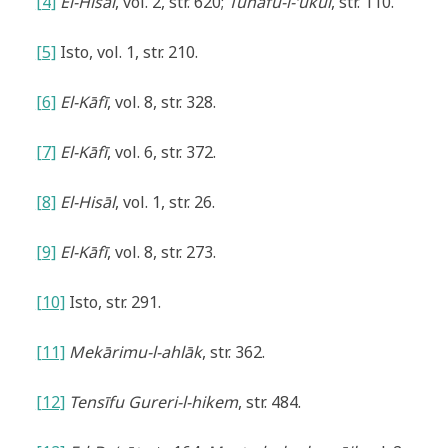
[4]
El-Hisāl
, vol. 2, str. 620;
Tuhafu-l-‘ukūl
, str. 110.
[5]
Isto, vol. 1, str. 210.
[6]
El-Kāfī
, vol. 8, str. 328.
[7]
El-Kāfī
, vol. 6, str. 372.
[8]
El-Hisāl
, vol. 1, str. 26.
[9]
El-Kāfī
, vol. 8, str. 273.
[10]
Isto, str. 291.
[11]
Mekārimu-l-ahlāk
, str. 362.
[12]
Tensīfu Gureri-l-hikem
, str. 484.