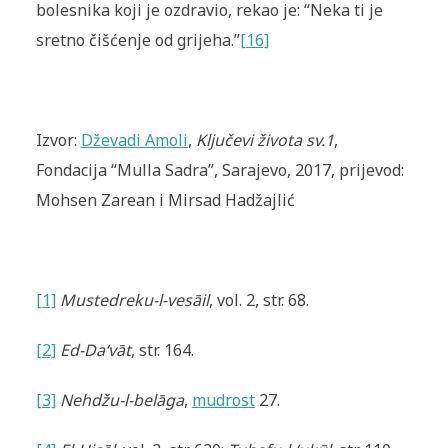
bolesnika koji je ozdravio, rekao je: “Neka ti je
sretno čišćenje od grijeha.”
[16]
Izvor:
Dževadi Amoli
,
Ključevi života sv.1
,
Fondacija “Mulla Sadra”, Sarajevo, 2017, prijevod:
Mohsen Zarean i Mirsad Hadžajlić
[1]
Mustedreku-l-vesāil
, vol. 2, str. 68.
[2]
Ed-Da‘vāt
, str. 164.
[3]
Nehdžu-l-belāga
,
mudrost
27.