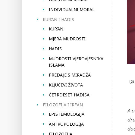
INDIVIDUALNI MORAL
KUR’AN I HADIS
KUR’AN
MJERA MUDROSTI
HADIS
MUDROSTI VJEROVJESNIKA
ISLAMA
PREDAJE S MIRADŽA
َنَا
KLJUČEVI ŽIVOTA
ČETRDESET HADISA
FILOZOFIJA I IRFAN
A o
EPISTEMOLOGIJA
dru
ANTROPOLOGIJA
dođ
FILOZOFIJA