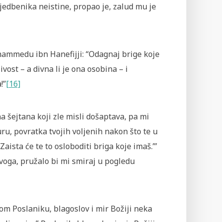
sljedbenika neistine, propao je, zalud mu je
hammedu ibn Hanefijji: “Odagnaj brige koje
vost – a divna li je ona osobina – i
!”
[16]
a šejtana koji zle misli došaptava, pa mi
u, povratka tvojih voljenih nakon što te u
Zaista će te to osloboditi briga koje imaš.’”
ovoga, pružalo bi mi smiraj u pogledu
m Poslaniku, blagoslov i mir Božiji neka