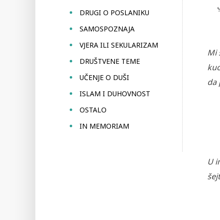
ِ
DRUGI O POSLANIKU
SAMOSPOZNAJA
VJERA ILI SEKULARIZAM
Mi 
DRUŠTVENE TEME
kuc
UČENJE O DUŠI
da 
ISLAM I DUHOVNOST
OSTALO
IN MEMORIAM
U i
šej