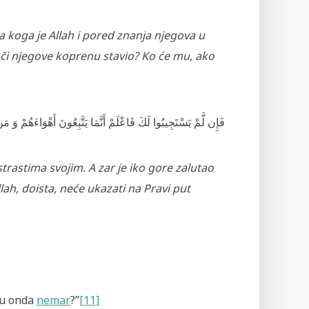
 koga je Allah
i pored znanja njegova
u
 oči njegove koprenu stavio? Ko će mu, ako
فَإِن لَّمْ يَسْتَجِيبُوا لَكَ فَاعْلَمْ أَنَّمَا يَتَّبِعُونَ أَهْوَاءَهُمْ وَ مَ
trastima svojim. A zar je iko gore zalutao
lah, doista, neće ukazati na Pravi put
mu onda
nemar
?”
[11]