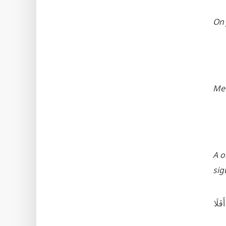
On 
Međ
A o
sig
فَلَا