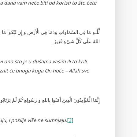
ga dana vam neće biti od koristi to što ćete
لِّلَّـهِ مَا فِى السَّمَاوَاتِ وَذمَا فِى الْأَرْ‌ضِ وَ إِن تُبْدُوا مَا ف
i ono što je u dušama vašim ili to krili,
aznit će onoga koga On hoće – Allah sve
إِنَّمَا الْمُؤْمِنُونَ الَّذِينَ آمَنُوا بِاللهِ وَ رَ‌سُولِهِ ثُمَّ لَمْ يَرْ‌تَابُوا
ju, i poslije više ne sumnjaju.
[3]