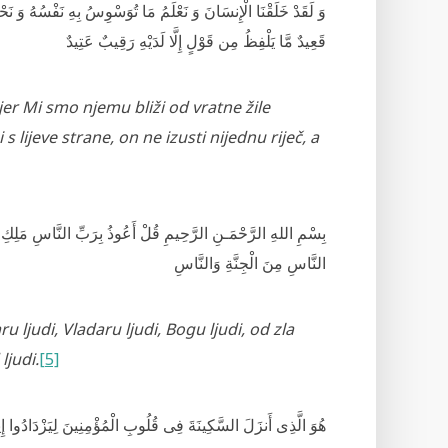
وَ لَقَدْ خَلَقْنَا الْإِنسَانَ وَ نَعْلَمُ مَا تُوَسْوِسُ بِهِ نَفْسُهُ وَ نَحْنُ
قَعِيدٌ مَّا يَلْفِظُ مِن قَوْلٍ إِلَّا لَدَيْهِ رَ‌قِيبٌ عَتِيدٌ
r Mi smo njemu bliži od vratne žile
 lijeve strane, on ne izusti nijednu riječ, a
بِسْمِ اللهِ الرَّ‌حْمَـنِ الرَّ‌حِيمِ قُلْ أَعُوذُ بِرَ‌بِّ النَّاسِ مَل
النَّاسِ مِنَ الْجِنَّةِ وَالنَّاسِ
ljudi, Vladaru ljudi, Bogu ljudi, od zla
ljudi.
[5]
هُوَ الَّذِى أَنزَلَ السَّكِينَةَ فِى قُلُوبِ الْمُؤْمِنِينَ لِيَزْدَادُوا إِيمَ