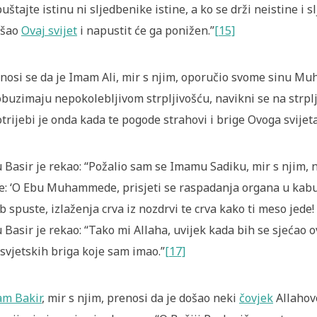
uštajte istinu ni sljedbenike istine, a ko se drži neistine i 
ošao
Ovaj svijet
i napustit će ga ponižen.”
[15]
nosi se da je Imam Ali, mir s njim, oporučio svome sinu Mu
obuzimaju nepokolebljivom strpljivošću, navikni se na strplji
trijebi je onda kada te pogode strahovi i brige Ovoga svijeta
 Basir je rekao: “Požalio sam se Imamu Sadiku, mir s njim, n
e: ‘O Ebu Muhammede, prisjeti se raspadanja organa u kabur
b spuste, izlaženja crva iz nozdrvi te crva kako ti meso jede! 
 Basir je rekao: “Tako mi Allaha, uvijek kada bih se sjećao 
svjetskih briga koje sam imao.”
[17]
m Bakir
, mir s njim, prenosi da je došao neki
čovjek
Allahovo