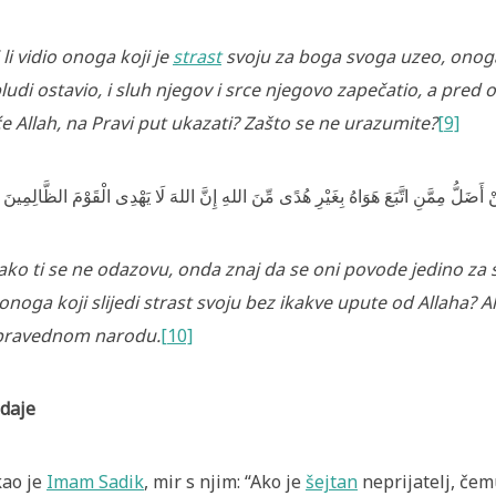
i li vidio onoga
koji je
strast
svoju za boga svoga uzeo, onoga
ludi ostavio, i sluh njegov i srce njegovo zapečatio, a pred
e Allah, na Pravi put ukazati? Zašto se ne urazumite?
[9]
نْ أَضَلُّ مِمَّنِ اتَّبَعَ هَوَاهُ بِغَيْرِ‌ هُدًى مِّنَ اللهِ إِنَّ اللهَ لَا يَهْدِى الْقَوْمَ الظَّالِمِينَ
ako ti se ne odazovu, onda znaj da se oni povode jedino za s
onoga koji slijedi strast svoju bez ikakve upute od Allaha? Al
pravednom narodu.
[10]
daje
ao je
Imam Sadik
, mir s njim: “Ako je
šejtan
neprijatelj, če