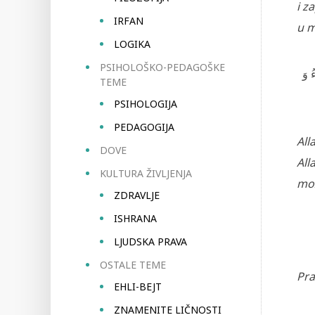
i z
IRFAN
u m
LOGIKA
PSIHOLOŠKO-PEDAGOŠKE
ُ وَ
TEME
PSIHOLOGIJA
PEDAGOGIJA
All
DOVE
All
KULTURA ŽIVLJENJA
mo
ZDRAVLJE
ISHRANA
LJUDSKA PRAVA
OSTALE TEME
Pra
EHLI-BEJT
ZNAMENITE LIČNOSTI