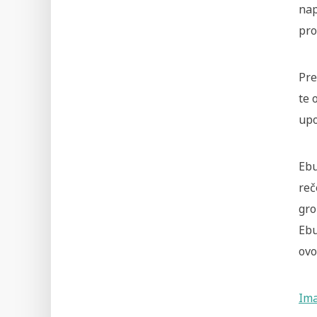
nap
pr
Pre
te 
upo
Ebu
reč
gro
Ebu
ovo
Ima