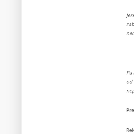
Jes
zab
neć
Pa 
od 
ne
Pre
Rek