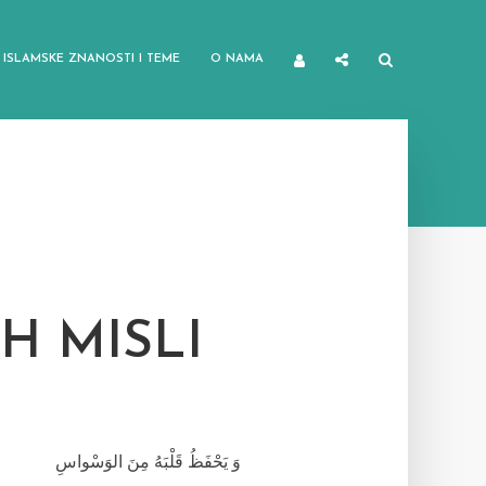
ISLAMSKE ZNANOSTI I TEME
O NAMA
H MISLI
وَ يَحْفَظُ قَلْبَهُ مِنَ الوَسْواسِ