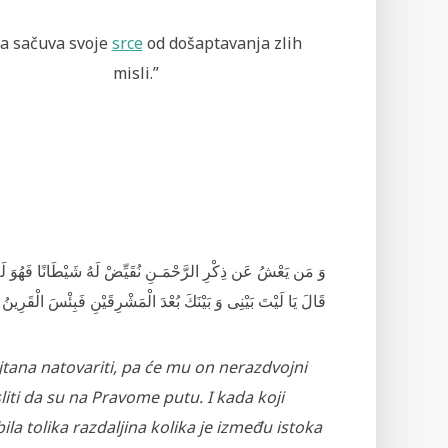
a sačuva svoje
srce
od došaptavanja zlih
misli.”
وَ مَن يَعْشُ عَن ذِكْرِ‌ الرَّ‌حْمَـنِ نُقَيِّضْ لَهُ شَيْطَانًا فَهُوَ لَهُ ق
قَالَ يَا لَيْتَ بَيْنِى وَ بَيْنَكَ بُعْدَ الْمَشْرِ‌قَيْنِ فَبِئْسَ الْقَرِ‌ين
tana natovariti, pa će mu on nerazdvojni
liti da su na Pravome putu. I kada koji
la tolika razdaljina kolika je između istoka