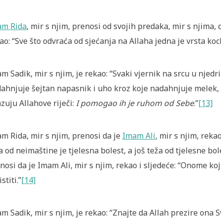
am Rida
, mir s njim, prenosi od svojih predaka, mir s njima,
ao: “Sve što odvraća od sjećanja na Allaha jedna je vrsta koc
m Sadik, mir s njim, je rekao: “Svaki vjernik na srcu u njed
ahnjuje šejtan napasnik i uho kroz koje nadahnjuje melek,
zuju Allahove riječi:
I pomogao ih je ruhom od Sebe
.”
[13]
m Rida, mir s njim, prenosi da je
Imam Ali
, mir s njim, reka
a od neimaštine je tjelesna bolest, a još teža od tjelesne bol
nosi da je Imam Ali, mir s njim, rekao i sljedeće: “Onome koj
stiti.”
[14]
m Sadik, mir s njim, je rekao: “Znajte da Allah prezire ona S