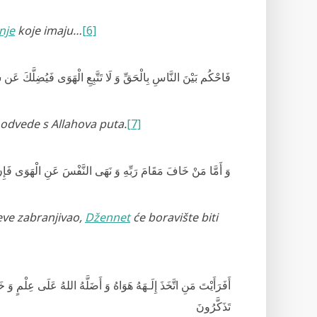
nje
koje imaju…
[6]
فَاحْكُم بَيْنَ النَّاسِ بِالْحَقِّ وَ لَا تَتَّبِعِ الْهَوَى فَيُضِلَّكَ عَن
e odvede s Allahova puta
.
[7]
وَ أَمَّا مَنْ خَافَ مَقَامَ رَ‌بِّهِ وَ نَهَى النَّفْسَ عَنِ الْهَوَى فَإِنَّ
eve zabranjivao,
Džennet
će boravište biti
أَفَرَ‌أَيْتَ مَنِ اتَّخَذَ إِلَـهَهُ هَوَاهُ وَ أَضَلَّهُ اللهُ عَلَى عِلْمٍ و
تَذَكَّرُ‌ونَ