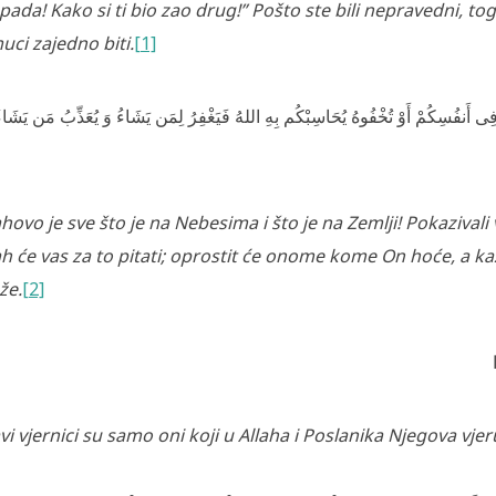
apada! Kako si ti bio zao drug!” Pošto ste bili nepravedni, to
uci zajedno biti.
[1]
ِى أَنفُسِكُمْ أَوْ تُخْفُوهُ يُحَاسِبْكُم بِهِ اللهُ فَيَغْفِرُ‌ لِمَن يَشَاءُ وَ يُعَذِّبُ مَن يَشَاء
ahovo je sve što je na Nebesima i što je na Zemlji! Pokazivali v
ah će vas za to pitati; oprostit će onome kome On hoće, a k
že.
[2]
vi vjernici su samo oni koji u Allaha i Poslanika Njegova vjeru