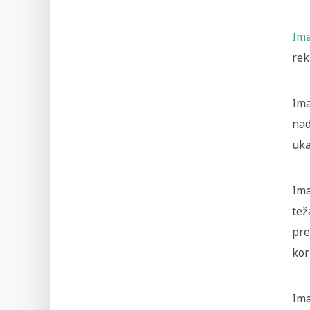
Im
rek
Ima
nad
uka
Ima
tež
pre
kori
Ima