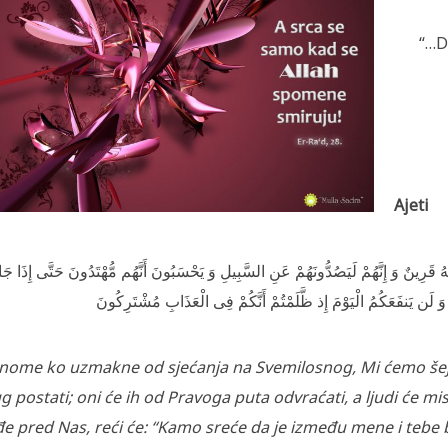
“…D
Ajeti
َرِ‌ينٌ وَ إِنَّهُمْ لَيَصُدُّونَهُمْ عَنِ السَّبِيلِ وَ يَحْسَبُونَ أَنَّهُم مُّهْتَدُونَ حَتَّى إِذَا جَاء
ُ وَ لَن يَنفَعَكُمُ الْيَوْمَ إِذ ظَّلَمْتُمْ أَنَّكُمْ فِى الْعَذَابِ مُشْتَرِ‌كُونَ
nome ko uzmakne od sjećanja na Svemilosnog,
Mi ćemo šej
g postati; oni će ih od Pravoga puta odvraćati, a ljudi će mis
e pred Nas, reći će: “Kamo sreće da je između mene i tebe bi