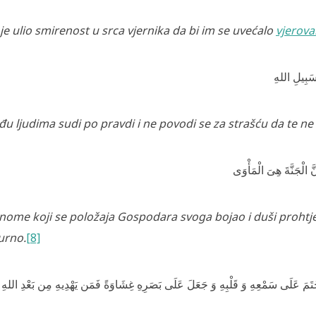
je ulio smirenost u srca vjernika da bi im se uvećalo
vjerova
 سَبِيلِ اللهِ
u ljudima sudi po pravdi
i ne povodi se za strašću da te n
 الْجَنَّةَ هِىَ الْمَأْوَى
nome koji se položaja Gospodara svoga bojao i duši prohtj
urno.
[8]
َ خَتَمَ عَلَى سَمْعِهِ وَ قَلْبِهِ وَ جَعَلَ عَلَى بَصَرِ‌هِ غِشَاوَةً فَمَن يَهْدِيهِ مِن بَعْدِ اللهِ أَ