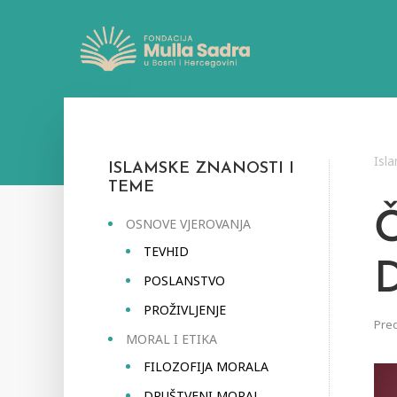
Isl
ISLAMSKE ZNANOSTI I
TEME
OSNOVE VJEROVANJA
TEVHID
POSLANSTVO
PROŽIVLJENJE
Pred
MORAL I ETIKA
FILOZOFIJA MORALA
DRUŠTVENI MORAL