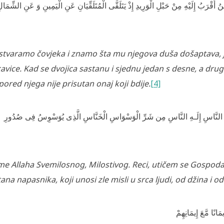
 أَقْرَ‌بُ إِلَيْهِ مِنْ حَبْلِ الْوَرِ‌يدِ إِذْ يَتَلَقَّى الْمُتَلَقِّيَانِ عَنِ الْيَمِينِ وَ عَنِ الشِّمَال
stvaramo čovjeka i znamo šta mu njegova duša došaptava, je
avice. Kad se dvojica sastanu i sjednu jedan s desne, a drugi s
pored njega nije prisutan onaj koji bdije.
[4]
ِكِ النَّاسِ إِلَـهِ النَّاسِ مِن شَرِّ‌ الْوَسْوَاسِ الْخَنَّاسِ الَّذِى يُوَسْوِسُ فِى صُدُورِ‌
me Allaha Svemilosnog, Milostivog. Reci, utičem se Gospodaru 
tana napasnika, koji unosi zle misli u srca ljudi, od džina i od 
انًا مَّعَ إِيمَانِهِمْ