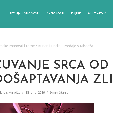
PITANJA I ODGOVORI
AKTIVNOSTI
KNJIGE
MULTIMEDIJA
amske znanosti i teme
•
Kur'an i Hadis
•
Predaje s Miradža
ČUVANJE SRCA OD
DOŠAPTAVANJA ZLI
aje s Miradža
18 Juna, 2019
9 min čitanja