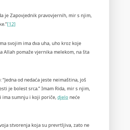
 da je Zapovjednik pravovjernih, mir s njim,
ke.”
[12]
rima svojim ima dva uha, uho kroz koje
 a Allah pomaže vjernika melekom, na šta
o: “Jedna od nedaća jeste neimaština, još
esti je bolest srca.” Imam Rida, mir s njim,
i ima sumnju i koji poriče,
djelo
neće
voja stvorenja koja su prevrtljiva, zato ne