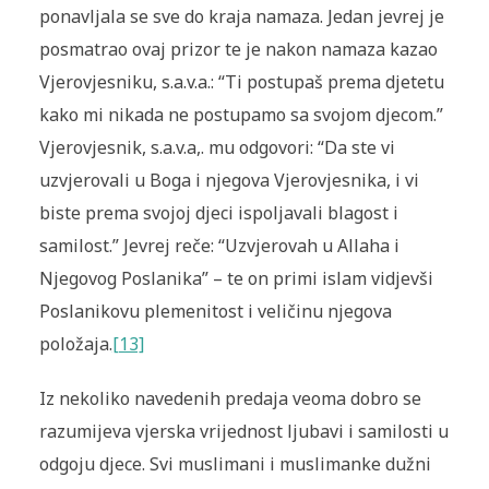
ponavljala se sve do kraja namaza. Jedan jevrej je
posmatrao ovaj prizor te je nakon namaza kazao
Vjerovjesniku, s.a.v.a.: “Ti postupaš prema djetetu
kako mi nikada ne postupamo sa svojom djecom.”
Vjerovjesnik, s.a.v.a,. mu odgovori: “Da ste vi
uzvjerovali u Boga i njegova Vjerovjesnika, i vi
biste prema svojoj djeci ispoljavali blagost i
samilost.” Jevrej reče: “Uzvjerovah u Allaha i
Njegovog Poslanika” – te on primi islam vidjevši
Poslanikovu plemenitost i veličinu njegova
položaja.
[13]
Iz nekoliko navedenih predaja veoma dobro se
razumijeva vjerska vrijednost ljubavi i samilosti u
odgoju djece. Svi muslimani i muslimanke dužni