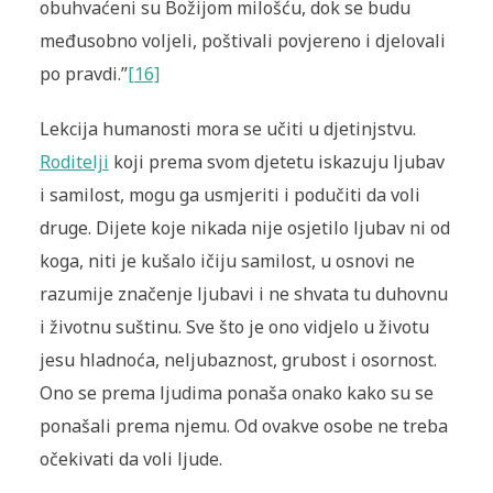
obuhvaćeni su Božijom milošću, dok se budu
međusobno voljeli, poštivali povjereno i djelovali
po pravdi.”
[16]
Lekcija humanosti mora se učiti u djetinjstvu.
Roditelji
koji prema svom djetetu iskazuju ljubav
i samilost, mogu ga usmjeriti i podučiti da voli
druge. Dijete koje nikada nije osjetilo ljubav ni od
koga, niti je kušalo ičiju samilost, u osnovi ne
razumije značenje ljubavi i ne shvata tu duhovnu
i životnu suštinu. Sve što je ono vidjelo u životu
jesu hladnoća, neljubaznost, grubost i osornost.
Ono se prema ljudima ponaša onako kako su se
ponašali prema njemu. Od ovakve osobe ne treba
očekivati da voli ljude.