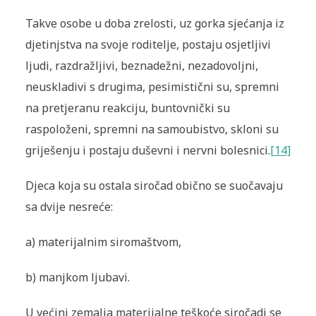
Takve osobe u doba zrelosti, uz gorka sjećanja iz
djetinjstva na svoje roditelje, postaju osjetljivi
ljudi, razdražljivi, beznadežni, nezadovoljni,
neuskladivi s drugima, pesimistični su, spremni
na pretjeranu reakciju, buntovnički su
raspoloženi, spremni na samoubistvo, skloni su
griješenju i postaju duševni i nervni bolesnici.
[14]
Djeca koja su ostala siročad obično se suočavaju
sa dvije nesreće:
a)
materijalnim siromaštvom,
b)
manjkom ljubavi.
U većini zemalja materijalne teškoće siročadi se