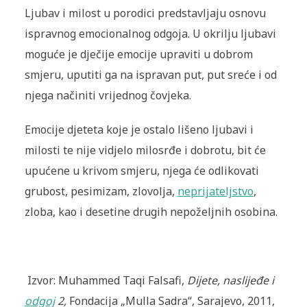
Ljubav i milost u porodici predstavljaju osnovu
ispravnog emocionalnog odgoja. U okrilju ljubavi
moguće je dječije emocije upraviti u dobrom
smjeru, uputiti ga na ispravan put, put sreće i od
njega načiniti vrijednog čovjeka.
Emocije djeteta koje je ostalo lišeno ljubavi i
milosti te nije vidjelo milosrđe i dobrotu, bit će
upućene u krivom smjeru, njega će odlikovati
grubost, pesimizam, zlovolja,
neprijateljstvo
,
zloba, kao i desetine drugih nepoželjnih osobina.
Izvor: Muhammed Taqi Falsafi,
Dijete, naslijeđe i
odgoj
2,
Fondacija „Mulla Sadra“, Sarajevo, 2011,