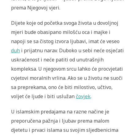
prema Njegovoj vjeri.
Dijete koje od početka svoga života u dovoljnoj
mjeri bude obasipano milošću oca i majke i
napoji se sa čistog izvora ljubavi, imat će veseo
duh
i prijatnu narav. Duboko u sebi neće osjećati
uskraćenost i neće patiti od unutrašnjih
kompleksa. U njegovom srcu lahko će procvjetati
cvjetovi moralnih vrlina. Ako se u životu ne suoči
sa preprekama, ono će biti milostivo, učtivo,
voljet će ljude i biti uslužan
čovjek
.
U islamskim predajama na razne načine je
preporučena pažnja i ljubav prema malom
djetetu i prvaci islama su svojim sljedbenicima