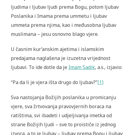
ljudima i ljubav ljudi prema Bogu, potom ljubav
Poslanika i Imama prema ummetu i ljubav
ummeta prema njima, kao i međusobna ljubav
muslimana – jesu osnovno blago vjere.
U časnim kur’anskim ajetima i islamskim
predajama naglašena je izuzetna vrijednost
ljubavi. To ide dotle da je
Imam Sadik
, a.s., izjavio:
“Pa da li je vjera išta drugo do ljubav?”
[1]
Sva nastojanja Božijih poslanika u promicanju
vjere, sva žrtvovanja pravovjernih boraca na
ratištima, svi ibadeti i udjeljivanja imetka od
strane Božijih ljudi – sve to proističe iz jednog
izvora, a to je ljubav – ljubav prema Bogu i ljubav