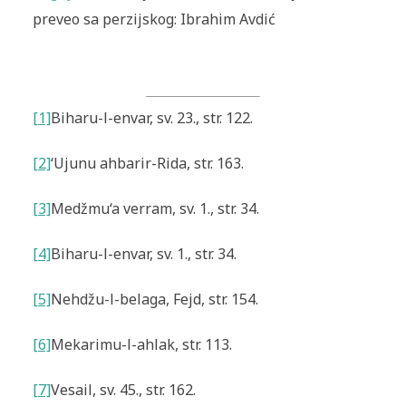
preveo sa perzijskog: Ibrahim Avdić
[1]
Biharu-l-envar
, sv. 23., str. 122.
[2]
‘Ujunu ahbarir-Rida
, str. 163.
[3]
Medžmu‘a verram
, sv. 1., str. 34.
[4]
Biharu-l-envar
, sv. 1., str. 34.
[5]
Nehdžu-l-belaga
, Fejd, str. 154.
[6]
Mekarimu-l-ahlak
, str. 113.
[7]
Vesail
, sv. 45., str. 162.