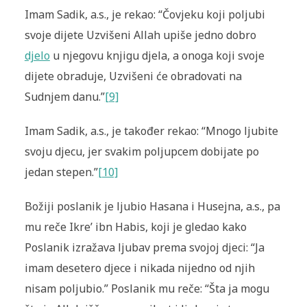
Imam Sadik, a.s., je rekao: “Čovjeku koji poljubi
svoje dijete Uzvišeni Allah upiše jedno dobro
djelo
u njegovu knjigu djela, a onoga koji svoje
dijete obraduje, Uzvišeni će obradovati na
Sudnjem danu.”
[9]
Imam Sadik, a.s., je također rekao: “Mnogo ljubite
svoju djecu, jer svakim poljupcem dobijate po
jedan stepen.”
[10]
Božiji poslanik je ljubio Hasana i Husejna, a.s., pa
mu reče Ikre’ ibn Habis, koji je gledao kako
Poslanik izražava ljubav prema svojoj djeci: “Ja
imam desetero djece i nikada nijedno od njih
nisam poljubio.” Poslanik mu reče: “Šta ja mogu