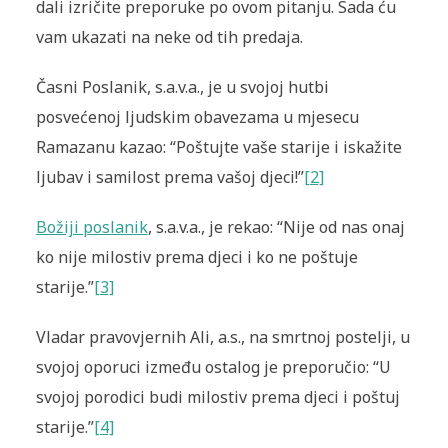
dali izričite preporuke po ovom pitanju. Sada ću
vam ukazati na neke od tih predaja.
Časni Poslanik, s.a.v.a., je u svojoj hutbi
posvećenoj ljudskim obavezama u mjesecu
Ramazanu kazao: “Poštujte vaše starije i iskažite
ljubav i samilost prema vašoj djeci!”
[2]
Božiji poslanik
, s.a.v.a., je rekao: “Nije od nas onaj
ko nije milostiv prema djeci i ko ne poštuje
starije.”
[3]
Vladar pravovjernih Ali, a.s., na smrtnoj postelji, u
svojoj oporuci između ostalog je preporučio: “U
svojoj porodici budi milostiv prema djeci i poštuj
starije.”
[4]