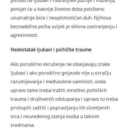
porodične ljubavi i roditeljske pažnje i maženja,
ponijet će u kasnije životno doba potišteno
unutrašnje biće i neoptimističan duh. Njihova
beznadežna psiha uvijek je sklona zastranjenju i
agresivnosti.
Nedostatak ljubavi i psihičke traum
e
Ako porodično okruženje ne obasjavaju zrake
ljubavi i ako porodično gnijezdo nije u ozračju
razumijevanja i međusobne samilosti, onda
upravo tamo treba tražiti mnoštvo psihičkih
trauma i društvenih odstupanja i upravo tu treba
pristupiti zaštiti i popravljanju tih slomljenih
srca i neuređenog stanja osoba u takvim
sredinama.