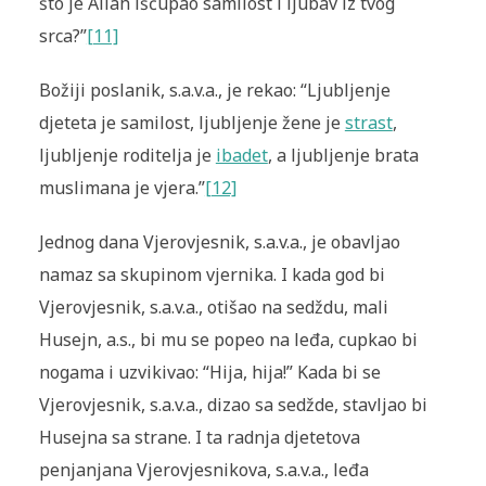
što je Allah iščupao samilost i ljubav iz tvog
srca?”
[11]
Božiji poslanik, s.a.v.a., je rekao: “Ljubljenje
djeteta je samilost, ljubljenje žene je
strast
,
ljubljenje roditelja je
ibadet
, a ljubljenje brata
muslimana je vjera.”
[12]
Jednog dana Vjerovjesnik, s.a.v.a., je obavljao
namaz sa skupinom vjernika. I kada god bi
Vjerovjesnik, s.a.v.a., otišao na sedždu, mali
Husejn, a.s., bi mu se popeo na leđa, cupkao bi
nogama i uzvikivao: “Hija, hija!” Kada bi se
Vjerovjesnik, s.a.v.a., dizao sa sedžde, stavljao bi
Husejna sa strane. I ta radnja djetetova
penjanja
na Vjerovjesnikova, s.a.v.a., leđa