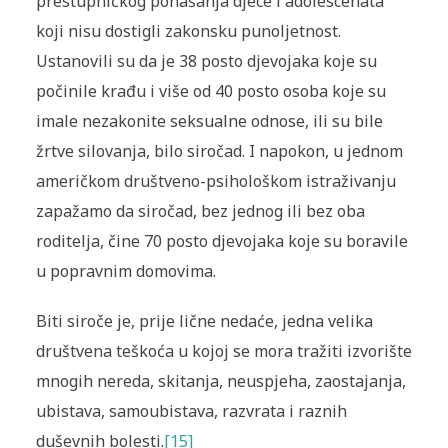
prestupničkog ponašanja djece i adolescenata
koji nisu dostigli zakonsku punoljetnost.
Ustanovili su da je 38 posto djevojaka koje su
počinile krađu i više od 40 posto osoba koje su
imale nezakonite seksualne odnose, ili su bile
žrtve silovanja, bilo siročad. I napokon, u jednom
američkom društveno-psihološkom istraživanju
zapažamo da siročad, bez jednog ili bez oba
roditelja, čine 70 posto djevojaka koje su boravile
u popravnim domovima.
Biti siroče je, prije lične nedaće, jedna velika
društvena teškoća u kojoj se mora tražiti izvorište
mnogih nereda, skitanja, neuspjeha, zaostajanja,
ubistava, samoubistava, razvrata i raznih
duševnih bolesti.
[15]