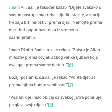
Imam Ali
, a.s., je također kazao: “Dijete svakako u
svojim postupcima treba slijediti starije, a stariji
trebaju biti milostivi prema djeci. Nemojte prema
djeci biti poput nasilnika iz vremena
džahilijeta!”
[5]
Imam Džafer Sadik, a.s., je rekao: “Zaista je Allah
milostiv prema čovjeku zbog velike ljubavi koju
ovaj gaji prema svome djetetu.”
[6]
Božiji poslanik, s.a.v.a., je rekao: “Volite djecu i
prema njima budite samilosni!”
[7]
“Poslanik je imao običaj da svakog jutra pomiluje
po glavi svoju djecu
.
”
[8]