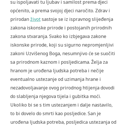
su ispoljavati tu ljubav i samilost prema djeci
općenito, a prema svojoj djeci naročito. Zdrav i
prirodan
život
sastoje se iz ispravnog slijeđenja
zakona iskonske prirode i postojanih prirodnih
zakona stvaranja. Svako ko izbjegava zakone
iskonske prirode, koji su sigurno nepromjenljivi
zakoni Uzvišenog Boga, nesumnjivo će se suočiti
sa prirodnom kaznom i posljedicama. Želja za
hranom je urođena ljudska potreba i nečije
eventualno ustezanje od uzimanja hrane i
nezadovoljavanje ovog prirodnog htijenja dovodi
do slabljenja njegova tijela i gubitka moći.
Ukoliko bi se s tim ustezanjem i dalje nastavilo,
to bi dovelo do smrti kao posljedice. San je
urođena ljudska potreba, posljedica ustezanja od