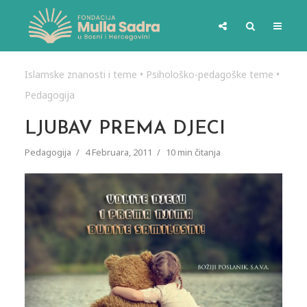
Islamske znanosti i teme
•
Psihološko-pedagoške teme
•
Pedagogija
LJUBAV PREMA DJECI
Pedagogija
4 Februara, 2011
10 min čitanja