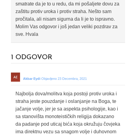
smatrate da je to u redu, da mi pošaljete dovu za
zaštitu protiv uroka i protiv straha. Nešto sam
pročitala, ali nisam sigurna da li je to ispravno.
Molim Vas odgovor i još jedan veliki pozdrav za
sve. Hvala
1
ODGOVOR
Akbar Eydi
Objavljeno 23 Decembra, 2021
Najbolja dova/molitva koja postoji protiv uroka i
straha jeste pouzdanje i oslanjanje na Boga, te
jačanje volje, jer je sa aspekta psihologije, kao i
sa stanovišta monoteističkih religija dokazano
da padanje pod uticaj bića koja okružuju čovjeka
ima direktnu vezu sa snagom volje i duhovnom