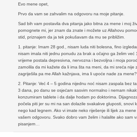
Evo mene opet,
Prvo da vam se zahvalim na odgovoru na moje pitanje.
Sad bih vam postavila dva pitanja jako bitna za mene i moj ži
pomognete mi, jer znam da znate i možete uz Allahovu pomoć
stid, priznajem da ja tek pokušavam da mu se približim.
1. pitanje: Imam 28 god., nisam luda niti bolesna, fino izgl
nisam imala niti jednu ponudu za brak a očajno ga želim već
vrijeme postala depresivna, nervozna i bezvoljna i moja porod
zamolila da mi kažete da li ima šta na meni, da mi sreća nije
zagriješila pa me Allah kažnjava, ima li upoće nade za mene?
2. Pitanje: Već 4 – 5 godina nijednu noć nisam zaspala bez t
3 dana, po danu se osjećam sasvim normalno i nemam nikakvih
konzumiram tablete i da dalje hodam po doktorima. Dijagnoza
počela piti jer su mi na san dolazile svakakve gluposti, snovi k
nego kad legnem. Ako vi imate neko riješenje ili lijek za m
vašem odgovoru. Svako dobro vam želim i halalite ako sam va
pisanjem…