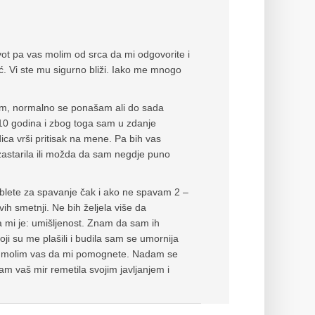
vot pa vas molim od srca da mi odgovorite i
. Vi ste mu sigurno bliži. Iako me mnogo
edam, normalno se ponašam ali do sada
 10 godina i zbog toga sam u zdanje
ica vrši pritisak na mene. Pa bih vas
 zastarila ili možda da sam negdje puno
ablete za spavanje čak i ako ne spavam 2 –
 smetnji. Ne bih željela više da
 mi je: umišljenost. Znam da sam ih
oji su me plašili i budila sam se umornija
ene molim vas da mi pomognete. Nadam se
m vaš mir remetila svojim javljanjem i