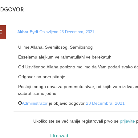
DGOVOR
Akbar Eydi
Objavljeno 23 Decembra, 2021
U ime Allaha, Svemilosog, Samilosnog
Esselamu alejkum ve rahmetullahi ve berekatuh
Od Uzvišenog Allaha ponizno molimo da Vam podari svako do
Odgovor na prvo pitanje:
Postoji mnogo dova za pomenutu stvar, od kojih vam izdvajamo
izabrati samo jednu:
Administrator
je objavio odgovor
23 Decembra, 2021
Ukoliko ste se već ranije registrovali prvo se
prijavite
p
Idi nazad