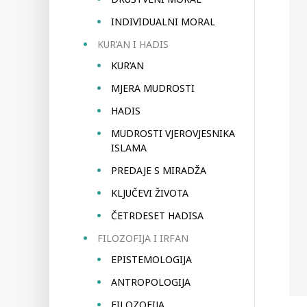
INDIVIDUALNI MORAL
KUR’AN I HADIS
KUR’AN
MJERA MUDROSTI
HADIS
MUDROSTI VJEROVJESNIKA
ISLAMA
PREDAJE S MIRADŽA
KLJUČEVI ŽIVOTA
ČETRDESET HADISA
FILOZOFIJA I IRFAN
EPISTEMOLOGIJA
ANTROPOLOGIJA
FILOZOFIJA