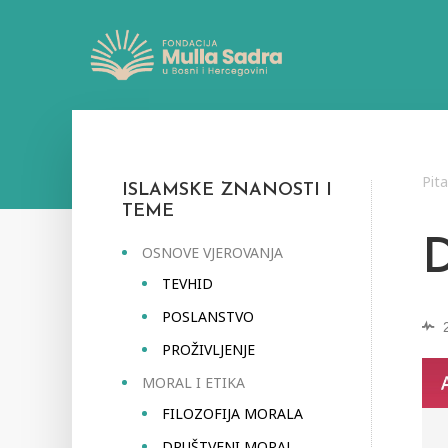
Pit
ISLAMSKE ZNANOSTI I
TEME
OSNOVE VJEROVANJA
TEVHID
POSLANSTVO
PROŽIVLJENJE
MORAL I ETIKA
FILOZOFIJA MORALA
DRUŠTVENI MORAL