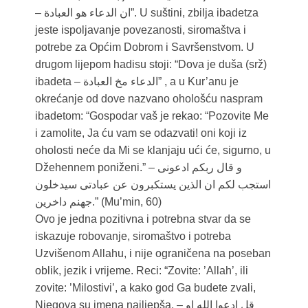
– ان الدعاء هو العبادة”. U suštini, zbilja ibadetza
jeste ispoljavanje povezanosti, siromaštva i
potrebe za Općim Dobrom i Savršenstvom. U
drugom lijepom hadisu stoji: “Dova je duša (srž)
ibadeta – الدعاء مخ العبادة” , a u Kur’anu je
okrećanje od dove nazvano ohološću naspram
ibadetom: “Gospodar vaš je rekao: “Pozovite Me
i zamolite, Ja ću vam se odazvati! oni koji iz
oholosti neće da Mi se klanjaju ući će, sigurno, u
Džehennem poniženi.” – و قال ربکم ادعونی
استجب لکم ان الذین یستکبرون عن عبادتی سیدخلون
جهنم داخرین.” (Mu’min, 60)
Ovo je jedna pozitivna i potrebna stvar da se
iskazuje robovanje, siromaštvo i potreba
Uzvišenom Allahu, i nije ograničena na poseban
oblik, jezik i vrijeme. Reci: “Zovite: ’Allah’, ili
zovite: ’Milostivi’, a kako god Ga budete zvali,
Njegova su imena najljepša. – قل ادعوا الله او