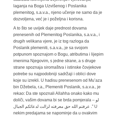
laganja na Boga Uzvišenog i Poslanika
plemenitog, s.a.v.a., njeno učenje ne samo da je
dozvoljena, već je i poželjna i korisna.
A to što se uvijek daje prednost dovama
prenesenih od Plemenitog Poslanika, s.a.v.a., i
drugih velikana vjere, je iz tog razloga da
Poslanik plemeniti, s.a.v.a., je sa svojom
potpunom spoznajom o Bogu, atributima i lijepim
imenima Njegovim, s jedne strane, a s druge
strane spoznaja siromaštva i istinske čovjekove
potrebe su najpodobniji sadržaji i oblici dove
koje su izrekli. U hadisu prenesenom od Mu’aza
bin Džebela, r.a., Plemeniti Poslanik, s.a.v.a., je
rekao: Da ste spoznali Allahha onako kako mu
doliči, vašim dovama bi se brda pomjerala – لو
عرفتم الله حق معرفته لزالت لدعائکم الجبال .” U
nekim predajama se napominje da u ovakvim