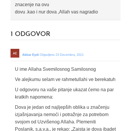
znacenje na ovu
dovu .kao i nur dova ,Allah vas nagradio
1
ODGOVOR
Akbar Eydi
Objavljeno 23 Decembra, 2021
U ime Allaha Svemilosnog Samilosnog
Ve alejkumu selam ve rahmetullahi ve berekatuh
U odgovoru na vaše pitanje ukazat ćemo na par
kratkih napomena:
Dova je jedan od najljepših oblika u značenju
izjašnjavanja nemoći i potražnje za potrebom
svojom od Uzvišenog Allaha. Plemeniti
Poslanik, s.a.v.a., je rekao: „Zaista je dova ibadet