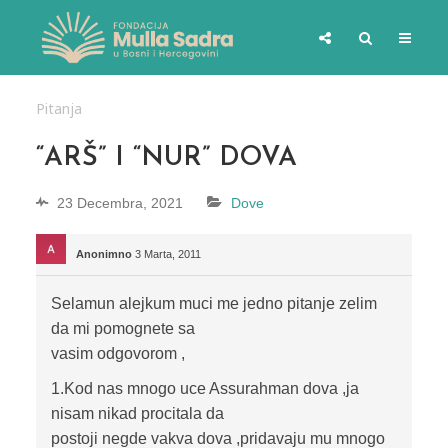
Pitanja
“ARŠ” I “NUR” DOVA
23 Decembra, 2021
Dove
Anonimno
3 Marta, 2011
Selamun alejkum muci me jedno pitanje zelim
da mi pomognete sa
vasim odgovorom ,
1.Kod nas mnogo uce Assurahman dova ,ja
nisam nikad procitala da
postoji negde vakva dova ,pridavaju mu mnogo