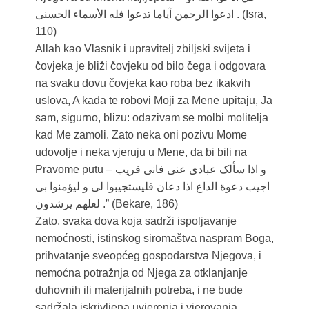
ادعوا الرحمن آیاما تدعوا فله الأسماء الحسنی . (Isra,
110)
Allah kao Vlasnik i upravitelj zbiljski svijeta i
čovjeka je bliži čovjeku od bilo čega i odgovara
na svaku dovu čovjeka kao roba bez ikakvih
uslova, A kada te robovi Moji za Mene upitaju, Ja
sam, sigurno, blizu: odazivam se molbi molitelja
kad Me zamoli. Zato neka oni pozivu Mome
udovolje i neka vjeruju u Mene, da bi bili na
Pravome putu – و اذا سألک عبادی عنی فانی قریب
اجیب دعوة الداع اذا دعان فلیستجیبوا لی و لیؤمنوا بی
لعلهم یرشدون .” (Bekare, 186)
Zato, svaka dova koja sadrži ispoljavanje
nemoćnosti, istinskog siromaštva naspram Boga,
prihvatanje sveopćeg gospodarstva Njegova, i
nemoćna potražnja od Njega za otklanjanje
duhovnih ili materijalnih potreba, i ne bude
sadržala iskrivljena uvjerenja i vjerovanja,