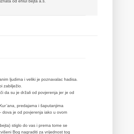
iznata od ehlul bejta a.s.
nim ljudima i veliki je poznavalac hadisa.
 zabilježio.
či da su je držali od povjerenja jer je od
 Kur’ana, predajama i šaputanjima
 – dova je od povjerenja iako u ovom
bejta) stiglo do vas i prema tome se
išeni Bog nagraditi za vrijednost tog