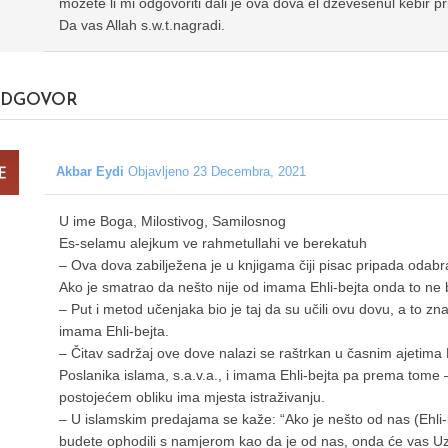
mozete li mi odgovoriti dali je ova dova el dzevesenul kebir pr
Da vas Allah s.w.t.nagradi.
DGOVOR
Akbar Eydi
Objavljeno 23 Decembra, 2021
U ime Boga, Milostivog, Samilosnog
Es-selamu alejkum ve rahmetullahi ve berekatuh
– Ova dova zabilježena je u knjigama čiji pisac pripada odabra
Ako je smatrao da nešto nije od imama Ehli-bejta onda to ne bi
– Put i metod učenjaka bio je taj da su učili ovu dovu, a to zna
imama Ehli-bejta.
– Čitav sadržaj ove dove nalazi se raštrkan u časnim ajetima
Poslanika islama, s.a.v.a., i imama Ehli-bejta pa prema tome
postojećem obliku ima mjesta istraživanju.
– U islamskim predajama se kaže: “Ako je nešto od nas (Ehli-
budete ophodili s namjerom kao da je od nas, onda će vas Uzv