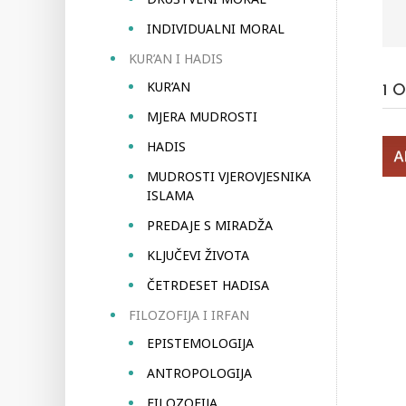
INDIVIDUALNI MORAL
KUR’AN I HADIS
KUR’AN
1
O
MJERA MUDROSTI
HADIS
MUDROSTI VJEROVJESNIKA
ISLAMA
PREDAJE S MIRADŽA
KLJUČEVI ŽIVOTA
ČETRDESET HADISA
FILOZOFIJA I IRFAN
EPISTEMOLOGIJA
ANTROPOLOGIJA
FILOZOFIJA