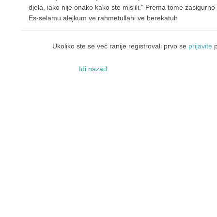
djela, iako nije onako kako ste mislili.” Prema tome zasigurno 
Es-selamu alejkum ve rahmetullahi ve berekatuh
Ukoliko ste se već ranije registrovali prvo se
prijavite
p
Idi nazad