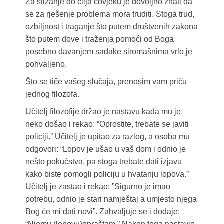
Za stizanje do cilja čovjeku je dovoljno znati da
se za rješenje problema mora truditi. Stoga trud,
ozbiljnost i traganje što putem društvenih zakona
što putem dove i traženja pomoći od Boga
posebno davanjem sadake siromašnima vrlo je
pohvaljeno.
Što se tiče vašeg slučaja, prenosim vam priču
jednog filozofa.
Učitelj filozofije držao je nastavu kada mu je
neko došao i rekao: “Oprostite, trebate se javiti
policiji.” Učitelj je upitao za razlog, a osoba mu
odgovori: “Lopov je ušao u vaš dom i odnio je
nešto pokućstva, pa stoga trebate dati izjavu
kako biste pomogli policiju u hvatanju lopova.”
Učitelj je zastao i rekao: ”Sigurno je imao
potrebu, odnio je stari namještaj a umjesto njega
Bog će mi dati novi”. Zahvaljuje se i dodaje: