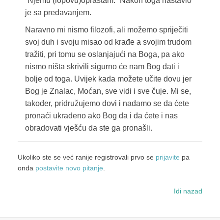
“Njemu (lopovu)opraštam.” Nakon toga nastavio
je sa predavanjem.
Naravno mi nismo filozofi, ali možemo spriječiti
svoj duh i svoju misao od krađe a svojim trudom
tražiti, pri tomu se oslanjajući na Boga, pa ako
nismo ništa skrivili sigurno će nam Bog dati i
bolje od toga. Uvijek kada možete učite dovu jer
Bog je Znalac, Moćan, sve vidi i sve čuje. Mi se,
također, pridružujemo dovi i nadamo se da ćete
pronaći ukradeno ako Bog da i da ćete i nas
obradovati vješću da ste ga pronašli.
Ukoliko ste se već ranije registrovali prvo se
prijavite
pa
onda
postavite novo pitanje
.
Idi nazad