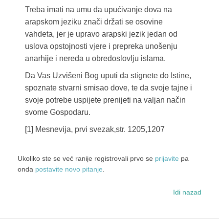
Treba imati na umu da upućivanje dova na
arapskom jeziku znači držati se osovine
vahdeta, jer je upravo arapski jezik jedan od
uslova opstojnosti vjere i prepreka unošenju
anarhije i nereda u obredoslovlju islama.
Da Vas Uzvišeni Bog uputi da stignete do Istine,
spoznate stvarni smisao dove, te da svoje tajne i
svoje potrebe uspijete prenijeti na valjan način
svome Gospodaru.
[1] Mesnevija, prvi svezak,str. 1205,1207
Ukoliko ste se već ranije registrovali prvo se
prijavite
pa
onda
postavite novo pitanje
.
Idi nazad