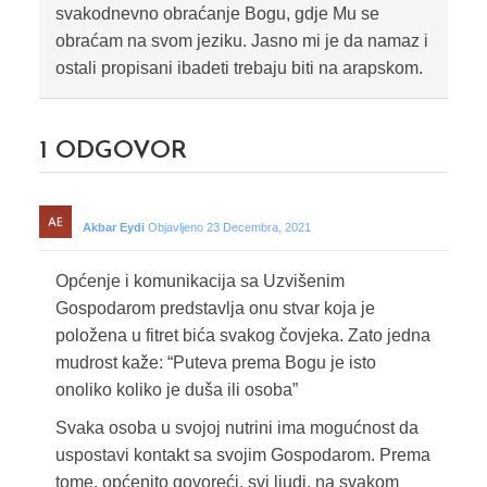
svakodnevno obraćanje Bogu, gdje Mu se
obraćam na svom jeziku. Jasno mi je da namaz i
ostali propisani ibadeti trebaju biti na arapskom.
1
ODGOVOR
Akbar Eydi
Objavljeno 23 Decembra, 2021
Općenje i komunikacija sa Uzvišenim
Gospodarom predstavlja onu stvar koja je
položena u fitret bića svakog čovjeka. Zato jedna
mudrost kaže: “Puteva prema Bogu je isto
onoliko koliko je duša ili osoba”
Svaka osoba u svojoj nutrini ima mogućnost da
uspostavi kontakt sa svojim Gospodarom. Prema
tome, općenito govoreći, svi ljudi, na svakom