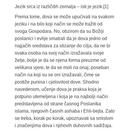
Jezik srca iz različitih zemalja – isti je jezik.[1]
Prema tome, dova se može upućivati na svakom
jeziku i na bilo koji način se može tražiti od
svoga Gospodara. No, obzirom da su Božiji
poslanici i evlije smatrali da je dova jedno od
najjačih sredstava za stizanje do cilja, da ne bi
svaka osoba na svoj način izražavala svoje
želje, bolje je da se njena forma preuzme od
velikana vjere, te da se moli na onaj, poseban
način na koji su se oni izražavali, čime se
postiže punina i cjelovitost dove. Shodno
navedenom, učenje dova je praksa koja je
potpuno utemeljena i koja je na najbolji način
predstavljena od strane časnog Poslanika
islama, njegovih časnih ashaba i Ehli-bejta. Zato
se treba, korak po korak, upoznavati sa smislom
i značenjima dova i njihovih duhovnih sadržaja.