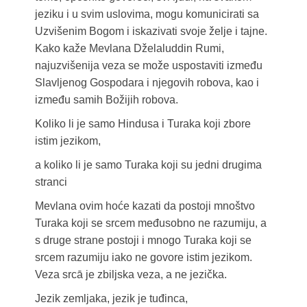
jeziku i u svim uslovima, mogu komunicirati sa
Uzvišenim Bogom i iskazivati svoje želje i tajne.
Kako kaže Mevlana Dželaluddin Rumi,
najuzvišenija veza se može uspostaviti između
Slavljenog Gospodara i njegovih robova, kao i
između samih Božijih robova.
Koliko li je samo Hindusa i Turaka koji zbore
istim jezikom,
a koliko li je samo Turaka koji su jedni drugima
stranci
Mevlana ovim hoće kazati da postoji mnoštvo
Turaka koji se srcem međusobno ne razumiju, a
s druge strane postoji i mnogo Turaka koji se
srcem razumiju iako ne govore istim jezikom.
Veza srcā je zbiljska veza, a ne jezička.
Jezik zemljaka, jezik je tuđinca,