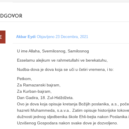
DGOVOR
Akbar Eydi
Objavljeno 23 Decembra, 2021
U ime Allaha, Svemilosnog, Samilosnog
Esselamu alejkum ve rahmetullahi ve berekatuhu,
Nudba-dova je dova koja se uči u četiri vremena, i to:
Petkom,
Za Ramazanski bajram,
Za Kurban-bajram,
Dan Gadira, 18. Zul-Hidždžeta.
Ovo je dova koja opisuje kretanja Božijih poslanika, a.s., poč
hazreti Muhammeda, s.a.v.a.. Zatim opisuje historijske tokove 
dužnosti jednog sljedbenika škole Ehli-bejta nakon Poslanika 
Uzvišenog Gospodara nakon svake dove je dozvoljeno.