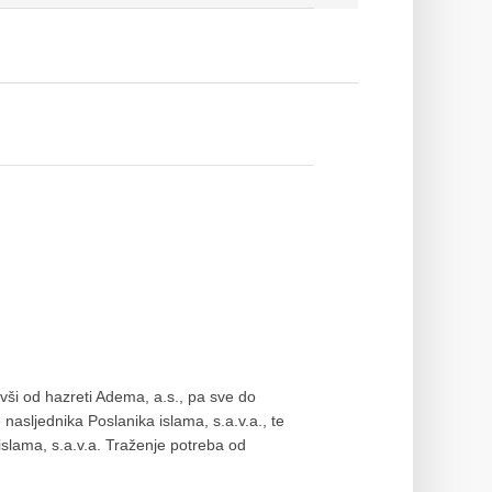
evši od hazreti Adema, a.s., pa sve do
nasljednika Poslanika islama, s.a.v.a., te
islama, s.a.v.a. Traženje potreba od