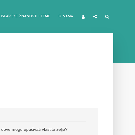
ISLAMSKE ZNANOSTI I TEME
O NAMA
dove mogu upućivati vlastite želje?