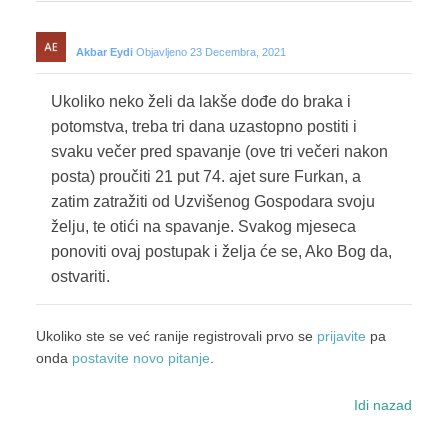
Akbar Eydi
Objavljeno 23 Decembra, 2021
Ukoliko neko želi da lakše dođe do braka i
potomstva, treba tri dana uzastopno postiti i
svaku večer pred spavanje (ove tri večeri nakon
posta) proučiti 21 put 74. ajet sure Furkan, a
zatim zatražiti od Uzvišenog Gospodara svoju
želju, te otići na spavanje. Svakog mjeseca
ponoviti ovaj postupak i želja će se, Ako Bog da,
ostvariti.
Ukoliko ste se već ranije registrovali prvo se
prijavite
pa
onda
postavite novo pitanje
.
Idi nazad