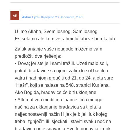
Akbar Eydi
Objavljeno 23 Decembra, 2021
U ime Allaha, Svemilosnog, Samilosnog
Es-selamu alejkum ve rahmetullahi ve berekatuh
Za uklanjanje vaše neugode možemo vam
predložiti dva rješenja:
• Dova; jer ste je i sami tražili. Uzeti malo soli,
potrati bradavice sa njom, zatim tu sol baciti u
vatru i nad njom proučiti od 21. do 24. ajeta sure
“Hašr”, koji se nalaze na 548. stranici Kur’ana.
Ako Bog da, bradavice će biti uklonjene.
• Alternativna medicina; naime, ima mnogo
načina za uklanjanje bradavica sa tijela, a
najjednostavniji način i lijek je bijeli luk kojeg
treba izgnječiti ili isjeckati i staviti svaku noć na
bradavicu prije spavanja.Sve to ponavljati, dok