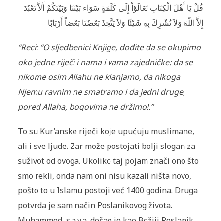
قُلْ يَا أَهْلَ الْكِتَابِ تَعَالَوْاْ إِلَى كَلَمَةٍ سَوَاء بَيْنَنَا وَبَيْنَكُمْ أَلاَّ نَعْبُدَ
إِلاَّ اللّهَ وَلاَ نُشْرِكَ بِهِ شَيْئًا وَلاَ يَتَّخِذَ بَعْضُنَا بَعْضاً أَرْبَابًا
“Reci: “O sljedbenici Knjige, dođite da se ok­upimo
oko jedne riječi i nama i vama za­jed­ničke: da se
nikome osim Allahu ne klanjamo, da nikoga
Njemu ravnim ne smatramo i da jedni druge,
pored Allaha, bogovima ne držimo!.”
To su Kur’anske riječi koje upućuju muslimane,
ali i sve ljude. Zar može postojati bolji slogan za
suživot od ovoga. Ukoliko taj po­jam znači ono što
smo rekli, onda nam oni nisu kazali ništa novo,
pošto to u Islamu postoji već 1400 godina. Druga
potvrda je sam način Poslanikovog života.
Muhammed, s.a.v.a. došao je kao Božiji Poslanik