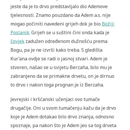
jeste da je to drvo predstavljalo dio Ademove
tjelesnosti. Znamo pouzdano da Adem a.s. nije
mogao počiniti navedeni grijeh dok je bio
Božiji
Poslanik
. Grijeh se u suštini čini onda kada je
čovjek
zadužen određenom dužnošću prema
Bogu, pa je ne izvrši kako treba. S gledišta
Kur’ana ovdje se radi o jasnoj stvari. Adem je
stvoren, našao se u svijetu Berzaha, bilo mu je
zabranjeno da se pri­makne drvetu, on je dirnuo
to drvo i nakon toga prognan je iz Ber­zaha.
Jevrejski i kršćanski učenjaci ovo tumače
drugačije. Oni u svom tumačenju kažu da je drvo
koje je Adem dotakao bilo drvo znanja, odnosno
spoznaje, pa nakon što je Adem jeo sa tog drveta