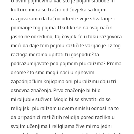
U ovim pojmovima kao što je pojam slobode ili
kulture mora se tražiti od čovjeka sa kojim
razgovaramo da tačno odredi svoje shvatanje i
poimanje tog pojma. Ukoliko se na ovaj način
jasno ne odredimo, taj čovjek će u toku razgovora
moći da daje tom pojmu različite varijacije. Iz tog
razloga moramo upitati tu gospodu: šta
podrazumijavate pod pojmom plu­ralizma? Prema
onome što smo mogli naći u njihovim
zapadnjačkim knjigama oni pluralizmu daju tri
osnovna značenja. Prvo značenje bi bilo
miroljubiv suživot. Moglo bi se shvatiti da se
religijski plurali­zam u ovom smislu odnosi na to
da pripadnici različitih religija pored razlika u
svojim učenjima i religijama žive mirno jedni