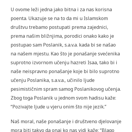
U ovome leži jedna jako bitna i za nas korisna
poenta. Ukazuje se na to da mi u Islamskom
društvu trebamo postupati prema zajed­nici,
prema našim bližnjima, porodici onako kako je
postupao sam Poslanik, s.a.v.a. kada bi se našao
na našem mjestu. Kao što je po­našanje svećenika
suprotno izvornom učenju hazreti Isaa, tako bi i
naše neispravno ponašanje koje bi bilo suprotno
učenju Poslanika, s.a.v.a., učinilo ljude
pesimističnim spram samog Poslanikovog učenja.
Zbog toga Poslanik u jednom svom hadisu kaže:
“Pozivajte ljude u vjeru onim što nije jezik.”
Naš moral, naše ponašanje i društveno djelovanje
mora biti takvo da onaj ko nas vidi kaže: “Blago