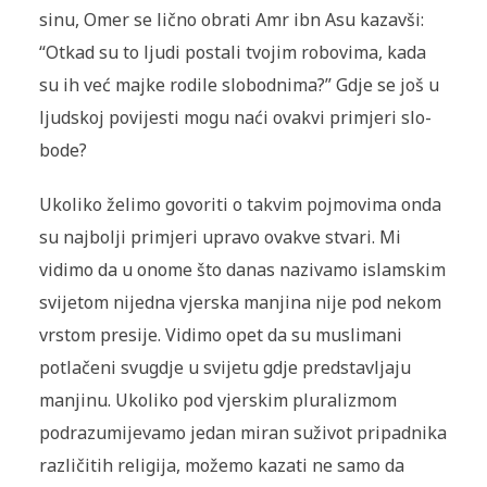
sinu, Omer se lično obrati Amr ibn Asu kazavši:
“Otkad su to ljudi postali tvo­jim robovima, kada
su ih već majke rodile slobodnima?” Gdje se još u
ljudskoj povijesti mogu naći ovakvi primjeri slo­
bode?
Ukoliko želimo govoriti o takvim pojmovima onda
su najbolji primjeri upravo ovakve stvari. Mi
vidimo da u onome što danas na­zivamo islamskim
svijetom nijedna vjerska manjina nije pod nekom
vrstom presije. Vidimo opet da su muslimani
potlačeni svugdje u svijetu gdje predstavljaju
manjinu. Ukoliko pod vjerskim pluraliz­mom
podrazumijevamo jedan miran suživot pripadnika
različitih re­ligija, možemo kazati ne samo da