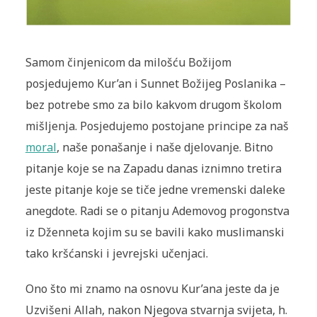
Samom činjenicom da milošću Božijom
posjedujemo Kur’an i Sunnet Božijeg Poslanika –
bez potrebe smo za bilo kakvom drugom školom
mišljenja. Posjedujemo postojane principe za naš
moral
, naše ponašanje i naše djelovanje. Bitno
pitanje koje se na Zapadu danas iznimno tretira
jeste pitanje koje se tiče jedne vremenski daleke
aneg­dote. Radi se o pitanju Ademovog progonstva
iz Dženneta ko­jim su se bavili kako muslimanski
tako kršćanski i jevrejski učenjaci.
Ono što mi znamo na osnovu Kur’ana jeste da je
Uzvišeni Al­lah, nakon Njegova stvarnja svijeta, h.