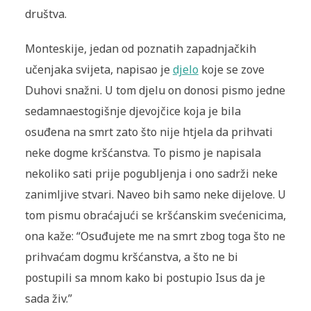
društva.
Monteskije, jedan od poznatih zapadnjačkih
učenjaka svijeta, napisao je
djelo
koje se zove
Duhovi snažni. U tom djelu on donosi pismo jedne
sedamnaestogišnje djevojčice koja je bila
osuđena na smrt zato što nije htjela da prihvati
neke dogme kršćanstva. To pismo je napisala
nekoliko sati prije pogubljenja i ono sadrži neke
za­nimljive stvari. Naveo bih samo neke dijelove. U
tom pismu obraća­jući se kršćanskim svećenicima,
ona kaže: “Osuđujete me na smrt zbog toga što ne
prihvaćam dogmu kršćanstva, a što ne bi
postupili sa mnom kako bi postupio Isus da je
sada živ.”