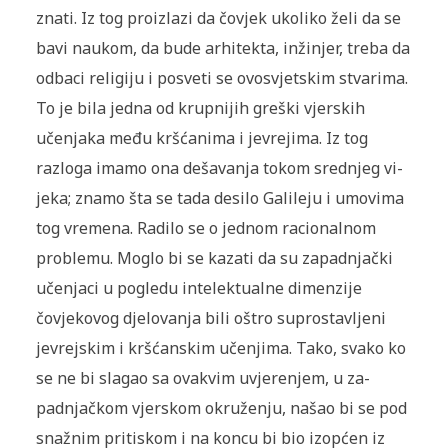
znati. Iz tog proizlazi da čovjek ukoliko želi da se
bavi naukom, da bude arhitekta, inžinjer, treba da
odbaci religiju i posveti se ovosvjetskim stvarima.
To je bila jedna od krupnijih greški vjerskih
učenjaka među kršćanima i jevrejima. Iz tog
razloga imamo ona dešavanja tokom srednjeg vi­
jeka; znamo šta se tada desilo Galileju i umovima
tog vremena. Radilo se o jednom racionalnom
problemu. Moglo bi se kazati da su zapadnjački
učenjaci u pogledu intelektualne dimenzije
čovjekovog djelovanja bili oštro suprostavljeni
jevrejskim i kršćanskim učenjima. Tako, svako ko
se ne bi slagao sa ovakvim uvjerenjem, u za­
padnjačkom vjerskom okruženju, našao bi se pod
snažnim pritiskom i na koncu bi bio izopćen iz