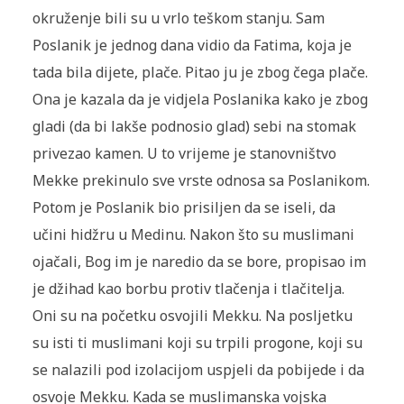
okruženje bili su u vrlo teškom stanju. Sam
Poslanik je jednog dana vidio da Fatima, koja je
tada bila dijete, plače. Pitao ju je zbog čega plače.
Ona je kazala da je vidjela Poslanika kako je zbog
gladi (da bi lakše podnosio glad) sebi na sto­mak
privezao kamen. U to vrijeme je stanovništvo
Mekke pre­kinulo sve vrste odnosa sa Poslanikom.
Potom je Poslanik bio pris­iljen da se iseli, da
učini hidžru u Medinu. Nakon što su muslimani
ojačali, Bog im je naredio da se bore, propisao im
je džihad kao borbu protiv tla­čenja i tlačitelja.
Oni su na početku osvojili Mekku. Na posljetku
su isti ti muslimani koji su trpili progone, koji su
se nalazili pod izolacijom uspjeli da pobijede i da
osvoje Mekku. Kada se musli­manska vojska