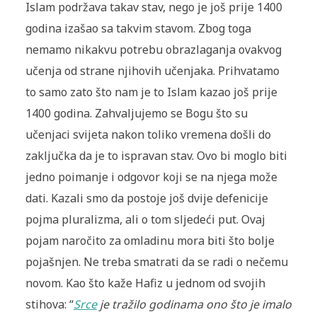
Islam podržava takav stav, nego je još prije 1400
godina izašao sa takvim stavom. Zbog toga
nemamo nikakvu potrebu obrazlaganja ovakvog
učenja od strane njihovih učenjaka. Prihvatamo
to samo zato što nam je to Islam kazao još prije
1400 godina. Zahvaljujemo se Bogu što su
učenjaci svijeta na­kon toliko vremena došli do
zaključka da je to ispravan stav. Ovo bi moglo biti
jedno poimanje i odgovor koji se na njega može
dati. Ka­zali smo da postoje još dvije defenicije
pojma pluralizma, ali o tom sljedeći put. Ovaj
pojam naročito za omladinu mora biti što bolje
pojašnjen. Ne treba smatrati da se radi o nečemu
novom. Kao što kaže Hafiz u jednom od svojih
stihova: “
Srce
je tražilo godinama ono što je imalo