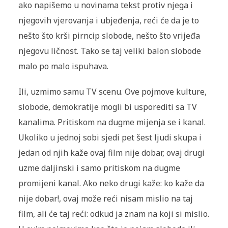
ako napišemo u novinama tekst protiv njega i
njegovih vjerovanja i ubjeđenja, reći će da je to
nešto što krši pirncip slobode, nešto što vrijeđa
njegovu ličnost. Tako se taj veliki balon slobode
malo po malo ispuhava.
Ili, uzmimo samu TV scenu. Ove pojmove kulture,
slobode, de­mokratije mogli bi usporediti sa TV
kanalima. Pritiskom na dugme mijenja se i kanal.
Ukoliko u jednoj sobi sjedi pet šest ljudi skupa i
jedan od njih kaže ovaj film nije dobar, ovaj drugi
uzme daljinski i samo pritiskom na dugme
promijeni kanal. Ako neko drugi kaže: ko kaže da
nije dobar!, ovaj može reći nisam mislio na taj
film, ali će taj reći: odkud ja znam na koji si mislio.