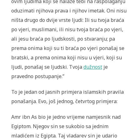
ovim ljudima koji se nalaze tebi na raspolaganju
oduzimati nji­hova prava i njihov imetak. Oni nisu
ništa drugo do dvije vrste ljudi: Ili su tvoja braća
po vjeri, muslimani, ili nisu tvoja braća po vjeri,
ali jesu braća po ljudskosti, po stvaranju; pa
prema onima koji su ti braća po vjeri ponašaj se
bratski, a prema onima koji nisu u vjeri, koji su
ljudi, po­našaj se ljudski. Tvoja
dužnost
je
pravedno postu­panje.”
To je jedan od jasnih primjera islamskih pravila
ponašanja. Evo, još jednog, četvrtog primjera:
Amr ibn As bio je jedno vrijeme namjesnik nad
Egiptom. Nje­gov sin se sukobio sa jednim
mladićem iz Egipta. Taj vladarev sin je udario