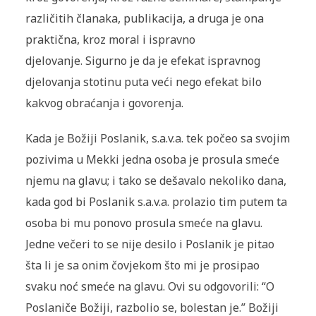
različitih članaka, publikacija, a druga je ona
praktična, kroz moral i ispravno
djelovanje. Sigurno je da je efekat ispravnog
djelovanja stotinu puta veći nego efekat bilo
kakvog obraćanja i govorenja.
Kada je Božiji Poslanik, s.a.v.a. tek počeo sa svojim
pozivima u Mekki jedna osoba je prosula smeće
njemu na glavu; i tako se dešavalo nekoliko dana,
kada god bi Poslanik s.a.v.a. prolazio tim putem ta
osoba bi mu ponovo prosula smeće na glavu.
Jedne večeri to se nije desilo i Poslanik je pitao
šta li je sa onim čovjekom što mi je prosipao
svaku noć smeće na glavu. Ovi su odgovorili: “O
Poslaniče Božiji, razbolio se, bolestan je.” Božiji