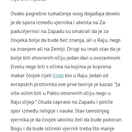
Ovako pogrešno tumačenje ovog događaja dovelo
je do spora između vjernika i ateista na Za­
padu.Vjernici na Zapadu su smatrali da je za
čovjeka bolje da bude bez znanja, ali u Raju, nego
sa znan­jem ali na Zemlji. Drugi su imali stav da je
bolje biti otvorenih očiju jedan dan u ovozemnom
životu nego biti s očima na kojima je ko­prena
makar čovjek cijeli
život
bio u Raju. Jedan od
evropskih protivnika ove prve teorije je kazao: “Ja
više volim biti u Paklu otvorenih očiju nego u
Raju sli­jep.” Otuda zapravo na Zapadu i potiče
spor između religije i nauke. Stav tamošnjeg
vjernika je da čovjek ukoliko želi da bude pokoran
Bogu i da bude istinski vjernik treba što manje