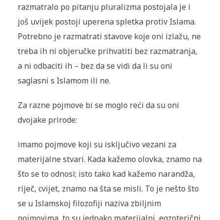
razmatralo po pitanju pluralizma postojala je i
još uvijek postoji uperena spletka protiv Islama.
Potrebno je razmatrati stavove koje oni izlažu, ne
treba ih ni objeručke prihvatiti bez razmatranja,
a ni odbaciti ih – bez da se vidi da li su oni
saglasni s Islamom ili ne.
Za razne pojmove bi se moglo reći da su oni
dvojake prirode:
imamo pojmove koji su isključivo vezani za
materijalne stvari. Kada kažemo olovka, znamo na
što se to odnosi; isto tako kad kažemo narandža,
riječ, cvijet, znamo na šta se misli. To je nešto što
se u Islamskoj filozofiji naziva zbil­jnim
pojmovima, to su jednako materijalni, egzoterični