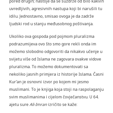
pored drugih; nastoje da se suzdrže od bilo kakvih
uvredljivih, agresivnih nastupa koji bi narušili tu
idilu. Jednostavno, smisao ovoga je da zadrže
ljudski rod u stanju međusobnog poštivanja.
Ukoliko ova gospoda pod pojmom pluralizma
podrazumijeva ovo što smo gore rekli onda im
možemo slobodno odgovoriti da ni­kakvo učenje u
svijetu više od Islama ne zagovara ovakve vidove
pluralizma. To možemo dokumentovati sa
nekoliko jasnih primjera iz historije Islama. Časni
Kur’an je osnovni izvor po kojem mi jesmo
muslimani. To je knjiga koja stoji na raspolaganju
svim musli­manima i cijelom čovječanstvu. U 64.
ajetu sure
Ali-Imran
izričito se kaže: