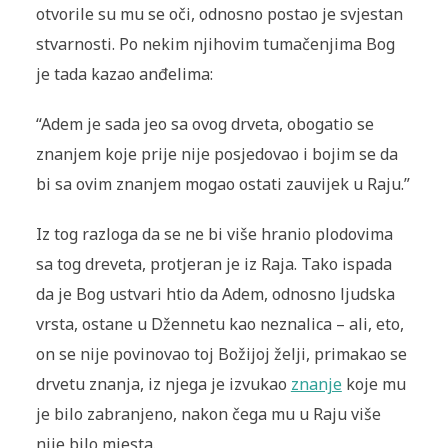
otvorile su mu se oči, odnosno postao je svjestan
stvarnosti. Po nekim njihovim tumačenjima Bog
je tada kazao anđelima:
“Adem je sada jeo sa ovog drveta, obogatio se
znanjem koje prije nije posjedovao i bojim se da
bi sa ovim znanjem mogao ostati zauvijek u Raju.”
Iz tog razloga da se ne bi više hranio plodovima
sa tog dreveta, protjeran je iz Raja. Tako ispada
da je Bog ustvari htio da Adem, od­nosno ljudska
vrsta, ostane u Džennetu kao neznalica – ali, eto,
on se nije povinovao toj Božijoj želji, primakao se
drvetu znanja, iz njega je izvukao
znanje
koje mu
je bilo zabranjeno, nakon čega mu u Raju više
nije bilo mjesta.