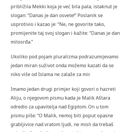
približila Mekki koja je već bila pala, istak­nut je
slo­gan: “Danas je dan osvete!” Poslanik se
usprotivio i kazao je: “Ne, ne govorite tako,
promijenite taj svoj slogan i kažite: “Danas je dan
milosrđa.”
Ukoliko pod pojam pluralizma podrazumijevamo
jedan miran suživot onda možemo kazati da se
niko više od Islama ne zalaže za mir.
Imamo jedan drugi primjer koji govori o hazreti
Aliju, o njegovom pismu kada je Malik Aštara
odredio za upavitelja nad Egiptom. On u tom
pismu piše: “O Malik, nemoj biti poput opasne
grabljivice nad vratom ljudi, ne misli da trebaš