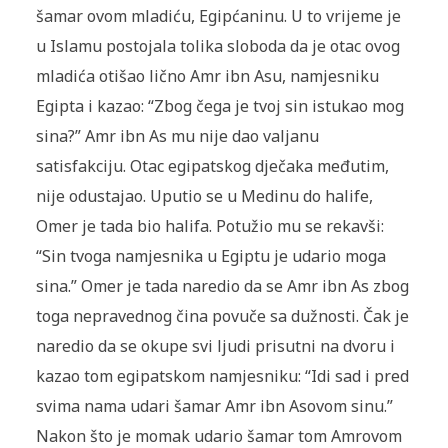
šamar ovom mladiću, Egipćaninu. U to vri­jeme je
u Islamu postojala tolika sloboda da je otac ovog
mladića otišao lično Amr ibn Asu, namjesniku
Egipta i kazao: “Zbog čega je tvoj sin istukao mog
sina?” Amr ibn As mu nije dao valjanu
satisfakciju. Otac egipatskog dječaka me­đutim,
nije odusta­jao. Uputio se u Medinu do halife,
Omer je tada bio halifa. Potužio mu se rekavši:
“Sin tvoga namjes­nika u Egiptu je udario moga
sina.” Omer je tada naredio da se Amr ibn As zbog
toga nepraved­nog čina povuče sa dužnosti. Čak je
naredio da se okupe svi ljudi prisutni na dvoru i
kazao tom egipatskom namjesniku: “Idi sad i pred
svima nama udari šamar Amr ibn Asovom sinu.”
Nakon što je momak udario šamar tom Amrovom