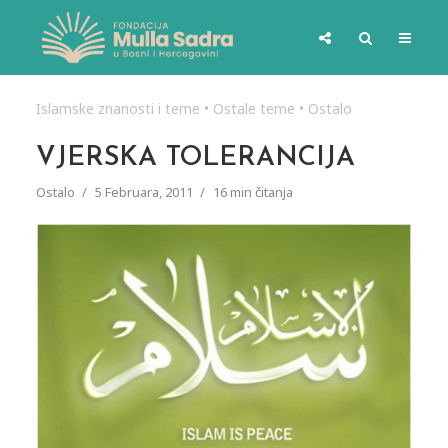
Islamske znanosti i teme
•
Ostale teme
•
Ostalo
VJERSKA TOLERANCIJA
Ostalo
5 Februara, 2011
16 min čitanja