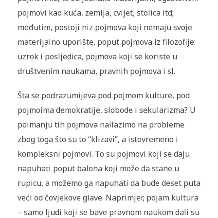
po­jmovi kao kuća, zemlja, cvijet, stolica itd;
međutim, postoji niz pojmova koji nemaju svoje
materijalno uporište, poput pojmova iz filozofije:
uzrok i posljedica, pojmova koji se koriste u
društvenim naukama, pravnih pojmova i sl.
Šta se podrazumijeva pod pojmom kulture, pod
pojmoima de­mokratije, slobode i sekularizma? U
poimanju tih pojmova nailazimo na probleme
zbog toga što su to “klizavi”, a istovremeno i
komplek­sni pojmovi. To su pojmovi koji se daju
napuhati poput balona koji može da stane u
rupicu, a možemo ga napuhati da bude deset puta
veći od čovjekove glave. Naprimjer, pojam kultura
– samo ljudi koji se bave pravnom naukom dali su