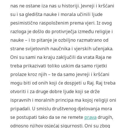
nas ne ostane iza nas u historiji. Jevreji i kršćani
su i sa gledišta nauke i morala učinili ljude
pesimistično raspoloženim prema vjeri. Iz ovog
razloga je došlo do protivrječja između re­ligije i
nauke – i to pitanje je ozbiljno razmatrano od
strane svijetov­nih naučnika i vjerskih učenjaka.
Oni su sami na kraju zaključili da vrata Raja ne
treba prikazivati toliko uskim da samo rijetki
prolaze kroz njih – te da samo jevreji i kršćani
mogu biti od onih koji će dospjeti u Raj. Raj treba
otvoriti i za druge dobre ljude koji se drže
ispravnih i moralnih principa ma kojoj religiji oni
pripadali. U smislu društvenog djelovanja mora
se postupati tako da se ne remete
prava
drugih,
odnosno njihov osjećaj sigurnosti. Oni su zbog