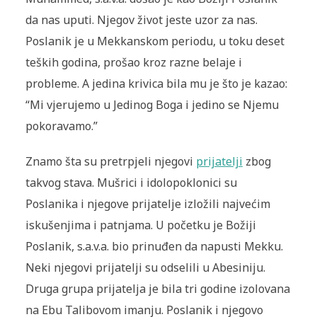
da nas uputi. Njegov život jeste uzor za nas.
Poslanik je u Mekkanskom periodu, u toku deset
teških godina, prošao kroz razne belaje i
probleme. A jedina krivica bila mu je što je kazao:
“Mi vjerujemo u Jedinog Boga i jedino se Njemu
pokoravamo.”
Znamo šta su pretrpjeli njegovi
prijatelji
zbog
takvog stava. Mušrici i idolopoklonici su
Poslanika i njegove prijatelje izložili na­jvećim
iskušenjima i patnjama. U početku je Božiji
Poslanik, s.a.v.a. bio prinuđen da napusti Mekku.
Neki njegovi prijatelji su odselili u Abesiniju.
Druga grupa prijatelja je bila tri godine izolovana
na Ebu Talibovom imanju. Poslanik i njegovo