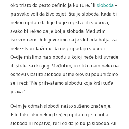
oko tristo do pesto definicija kul­ture. Ili
sloboda
–
pa svako voli da živo osjeti šta je sloboda. Kada bi
nekog upitali da li je bolje ropstvo ili sloboda,
svako bi rekao da je bolja sloboda. Međutim,
istovremeno dok govorimo da je sloboda bolja, za
neke stvari kažemo da ne pripadaju slobodi.
Ovdje mislimo na slobodu u kojoj neće biti uvrede
ili štete za drugog. Međutim, ukoliko nam neko na
osnovu vlastite slobode uzme olovku pobunićemo
se i reći: “Ne prihvatamo slobodu koja krši tuđa
prava.”
Ovim je odmah slobodi nešto suženo značenje.
Isto tako ako ne­kog trećeg upitamo je li bolja
sloboda ili ropstvo, reći će da je bolja sloboda. Ali