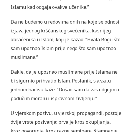
Islamu kad odgaja ovakve učenike.”
Da ne budemo u redovima onih na koje se odnosi
izjava jednog kršćanskog svećenika, kasnijeg
obraćenika u Islam, koji je kazao: “Hvala Bogu što
sam upoznao Islam prije nego što sam upoznao
muslimane.”
Dakle, da je upoznao muslimane prije Islama ne
bi sigurnio prihvatio Islam. Poslanik, s.a.v.a.,u
jednom hadisu kaže: “Došao sam da vas odgojim i
podučim moralu i ispravnom življenju.”
U vjerskom pozivu, u vjerskoj propagandi, postoje
dvije vrste pozivanja: prva je kroz okupljanja,
kroz govorenja, kroz razne semi­nare, štampanje