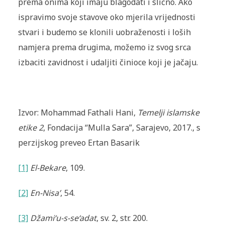
prema onima koji imaju blagodati i slično. Ako
ispravimo svoje stavove oko mjerila vrijednosti
stvari i budemo se klonili uobraženosti i loših
namjera prema drugima, možemo iz svog srca
izbaciti zavidnost i udaljiti činioce koji je jačaju.
Izvor: Mohammad Fathali Hani,
Temelji islamske
etike 2
, Fondacija “Mulla Sara”, Sarajevo, 2017., s
perzijskog preveo Ertan Basarik
[1]
El-Bekare
, 109.
[2]
En-Nisa’
, 54.
[3]
Džami‘u-s-se‘adat
, sv. 2, str. 200.