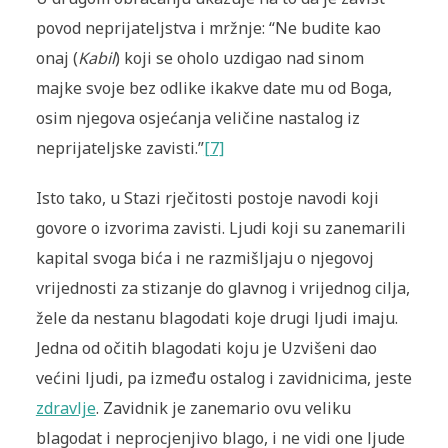
povod neprijateljstva i mržnje: “Ne budite kao
onaj (
Kabil
) koji se oholo uzdigao nad sinom
majke svoje bez odlike ikakve date mu od Boga,
osim njegova osjećanja veličine nastalog iz
neprijateljske zavisti.”
[7]
Isto tako, u Stazi rječitosti postoje navodi koji
govore o izvorima zavisti. Ljudi koji su zanemarili
kapital svoga bića i ne razmišljaju o njegovoj
vrijednosti za stizanje do glavnog i vrijednog cilja,
žele da nestanu blagodati koje drugi ljudi imaju.
Jedna od očitih blagodati koju je Uzvišeni dao
većini ljudi, pa između ostalog i zavidnicima, jeste
zdravlje
. Zavidnik je zanemario ovu veliku
blagodat i neprocjenjivo blago, i ne vidi one ljude