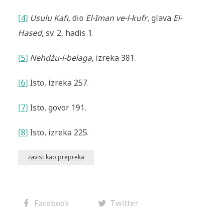
[4]
Usulu Kafı
, dio
El-Iman ve-l-kufr
, glava
El-
Hased
, sv. 2, hadis 1.
[5]
Nehdžu-l-belaga
, izreka 381.
[6]
Isto, izreka 257.
[7]
Isto, govor 191.
[8]
Isto, izreka 225.
zavist kao prepreka
Facebook
Twitter