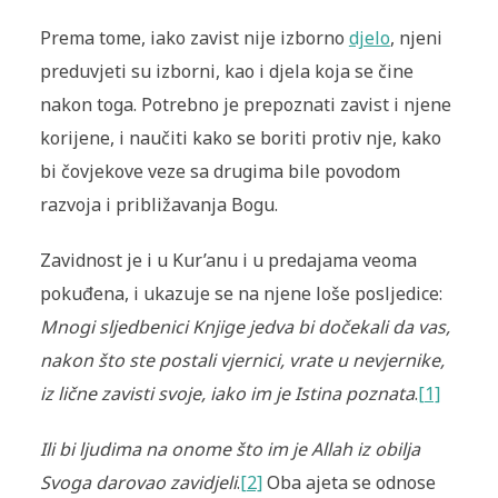
Prema tome, iako zavist nije izborno
djelo
, njeni
preduvjeti su izborni, kao i djela koja se čine
nakon toga. Potrebno je prepoznati zavist i njene
korijene, i naučiti kako se boriti protiv nje, kako
bi čovjekove veze sa drugima bile povodom
razvoja i približavanja Bogu.
Zavidnost je i u Kur’anu i u predajama veoma
pokuđena, i ukazuje se na njene loše posljedice:
Mnogi sljedbenici Knjige jedva bi dočekali da vas,
nakon što ste postali vjernici, vrate u nevjernike,
iz lične zavisti svoje, iako im je Istina poznata
.
[1]
Ili bi ljudima na onome što im je Allah iz obilja
Svoga darovao zavidjeli
.
[2]
Oba ajeta se odnose