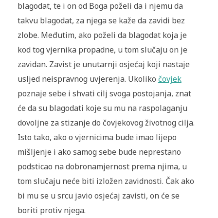
blagodat, te i on od Boga poželi da i njemu da
takvu blagodat, za njega se kaže da zavidi bez
zlobe. Međutim, ako poželi da blagodat koja je
kod tog vjernika propadne, u tom slučaju on je
zavidan. Zavist je unutarnji osjećaj koji nastaje
usljed neispravnog uvjerenja. Ukoliko
čovjek
poznaje sebe i shvati cilj svoga postojanja, znat
će da su blagodati koje su mu na raspolaganju
dovoljne za stizanje do čovjekovog životnog cilja.
Isto tako, ako o vjernicima bude imao lijepo
mišljenje i ako samog sebe bude neprestano
podsticao na dobronamjernost prema njima, u
tom slučaju neće biti izložen zavidnosti. Čak ako
bi mu se u srcu javio osjećaj zavisti, on će se
boriti protiv njega.