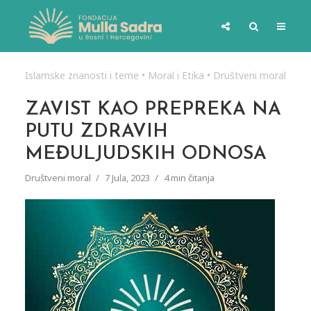
Islamske znanosti i teme
•
Moral i Etika
•
Društveni moral
ZAVIST KAO PREPREKA NA
PUTU ZDRAVIH
MEĐULJUDSKIH ODNOSA
Društveni moral
7 Jula, 2023
4 min čitanja