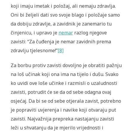
koji imaju imetak i položaj, ali nemaju zdravlja.
Oni bi željeli dati svo svoje blago i položaje samo
da dobiju zdravlje, a zavidnik je zanemario tu
činjenicu, i upravo je
nemar
razlog njegove
zavisti: “Za čuđenja je nemar zavidnih prema
zdravlju tjelesnome!”
[8]
Za borbu protiv zavisti dovoljno je obratiti pažnju
na loš učinak koji ona ima na tijelo i dušu. Svako
ko uvidi ove loše učinke i razmisli o uzaludnosti
zavisti, potrudit će se da od sebe odagna ovaj
osjećaj. Da bi se od sebe otjerala zavist, potrebno
je popraviti uvjerenja i navike koji otvaraju put
zavisti. Najvažnija prepreka nastajanju zavisti
leži u shvatanju da je mjerilo vrijednosti i