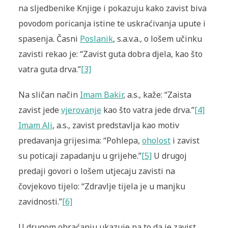
na sljedbenike Knjige i pokazuju kako zavist biva
povodom poricanja istine te uskraćivanja upute i
spasenja. Časni
Poslanik
, s.a.v.a., o lošem učinku
zavisti rekao je: “Zavist guta dobra djela, kao što
vatra guta drva.”
[3]
Na sličan način
Imam Bakir
, a.s., kaže: “Zaista
zavist jede
vjerovanje
kao što vatra jede drva.”
[4]
Imam Ali
, a.s., zavist predstavlja kao motiv
predavanja grijesima: “Pohlepa,
oholost
i zavist
su poticaji zapadanju u grijehe.”
[5]
U drugoj
predaji govori o lošem utjecaju zavisti na
čovjekovo tijelo: “Zdravlje tijela je u manjku
zavidnosti.”
[6]
U drugom obraćanju ukazuje na to da je zavist