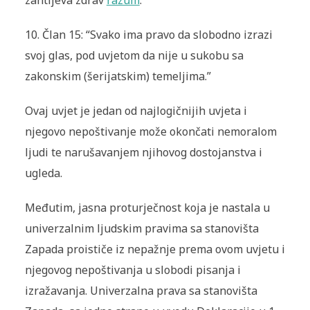
zahtijeva zdrav
razum
.
10.
Član 15: “Svako ima pravo da slobodno izrazi
svoj glas, pod uvjetom da nije u sukobu sa
zakonskim (
šerijatskim
) temeljima.”
Ovaj uvjet je jedan od najlogičnijih uvjeta i
njegovo nepoštivanje može okončati nemoralom
ljudi te narušavanjem njihovog dostojanstva i
ugleda.
Međutim, jasna proturječnost koja je nastala u
univerzalnim ljudskim pravima sa stanovišta
Zapada proističe iz nepažnje prema ovom uvjetu i
njegovog nepoštivanja u slobodi pisanja i
izražavanja. Univerzalna prava sa stanovišta