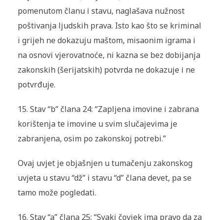
pomenutom članu i stavu, naglašava nužnost
poštivanja ljudskih prava. Isto kao što se kriminal
i grijeh ne dokazuju maštom, misaonim igrama i
na osnovi vjerovatnoće, ni kazna se bez dobijanja
zakonskih (
šerijatskih)
potvrda ne dokazuje i ne
potvrđuje.
15.
Stav “b” člana 24: “Zapljena imovine i zabrana
korištenja te imovine u svim slučajevima je
zabranjena, osim po zakonskoj potrebi.”
Ovaj uvjet je objašnjen u tumačenju zakonskog
uvjeta u stavu “dž” i stavu “d” člana devet, pa se
tamo može pogledati.
16.
Stav “a” člana 25: “Svaki čovjek ima pravo da za