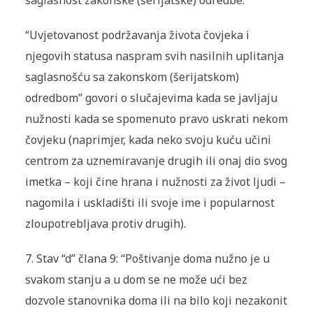
saglasnost zakonske (
šerijatske
) odredbe.”
“Uvjetovanost podržavanja života čovjeka i
njegovih statusa naspram svih nasilnih uplitanja
saglasnošću sa zakonskom (
šerijatskom
)
odredbom” govori o slučajevima kada se javljaju
nužnosti kada se spomenuto pravo uskrati nekom
čovjeku (naprimjer, kada neko svoju kuću učini
centrom za uznemiravanje drugih ili onaj dio svog
imetka – koji čine hrana i nužnosti za život ljudi –
nagomila i uskladišti ili svoje ime i popularnost
zloupotrebljava protiv drugih).
7.
Stav “d” člana 9: “Poštivanje doma nužno je u
svakom stanju a u dom se ne može ući bez
dozvole stanovnika doma ili na bilo koji nezakonit