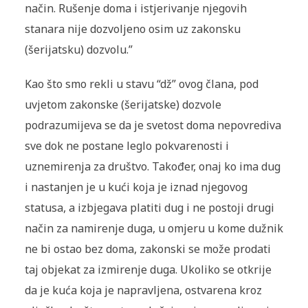
način. Rušenje doma i istjerivanje njegovih
stanara nije dozvoljeno osim uz zakonsku
(
šerijatsku
) dozvolu.”
Kao što smo rekli u stavu “dž” ovog člana, pod
uvjetom zakonske (
šerijatske
) dozvole
podrazumijeva se da je svetost doma nepovrediva
sve dok ne postane leglo pokvarenosti i
uznemirenja za društvo. Također, onaj ko ima dug
i nastanjen je u kući koja je iznad njegovog
statusa, a izbjegava platiti dug i ne postoji drugi
način za namirenje duga, u omjeru u kome dužnik
ne bi ostao bez doma, zakonski se može prodati
taj objekat za izmirenje duga. Ukoliko se otkrije
da je kuća koja je napravljena, ostvarena kroz