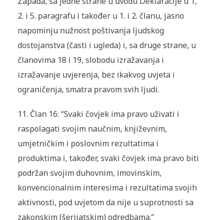
Zapada, sa jedne strane u uvodu Deklaracije u 1,
2. i 5. paragrafu i također u 1. i 2. članu, jasno
napominju nužnost poštivanja ljudskog
dostojanstva (časti i ugleda) i, sa druge strane, u
članovima 18 i 19, slobodu izražavanja i
izražavanje uvjerenja, bez ikakvog uvjeta i
ograničenja, smatra pravom svih ljudi.
11.
Član 16: “Svaki čovjek ima pravo uživati i
raspolagati svojim naučnim, književnim,
umjetničkim i poslovnim rezultatima i
produktima i, također, svaki čovjek ima pravo biti
podržan svojim duhovnim, imovinskim,
konvencionalnim interesima i rezultatima svojih
aktivnosti, pod uvjetom da nije u suprotnosti sa
zakonskim (
šerijatskim
) odredbama.”