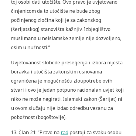
toj osobi dati utočište. Ovo pravo je uvjetovano
činjenicom da to utočište ne bude zbog
počinjenog zločina koji je sa zakonskog
(
šerijatskog
) stanovišta kažnjiv. Izbjeglištvo
muslimana u neislamske zemlje nije dozvoljeno,
osim u nužnosti.”
Uvjetovanost slobode preseljenja i izbora mjesta
boravka i utočišta zakonskim osnovama
ograničena je mogućnošću zloupotrebe ovih
stvari i ovo je jedan potpuno racionalan uvjet koji
niko ne može negirati. Islamski zakon (Šerijat) ni
u ovom slučaju nije izdao odredbu vezanu za
pobožnost (bogoštovlje).
13.
Član 21: “Pravo na
rad
postoji za svaku osobu