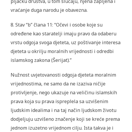
pljačku društva, u tom slučaju, njena zapljena i
vraćanje duga narodu je obavezna.
8.
Stav “b” člana 11: “Očevi i osobe koje su
određene kao staratelji imaju pravo da odaberu
vrstu odgoja svoga djeteta, uz poštivanje interesa
djeteta u okrilju moralnih vrijednosti i odredbi
islamskog zakona (Šerijat).”
Nužnost uvjetovanosti odgoja djeteta moralnim
vrijednostima, ne samo da ne izaziva ničije
protivljenje, nego ukazuje na veličinu islamskih
prava koja su prava ispreplela sa uzvišenim
ljudskim idealima i na taj način ljudskom životu
dodjeljuju uzvišeno značenje koji se kreće prema
jednom izuzetno vrijednom cilju. Ista takva je i