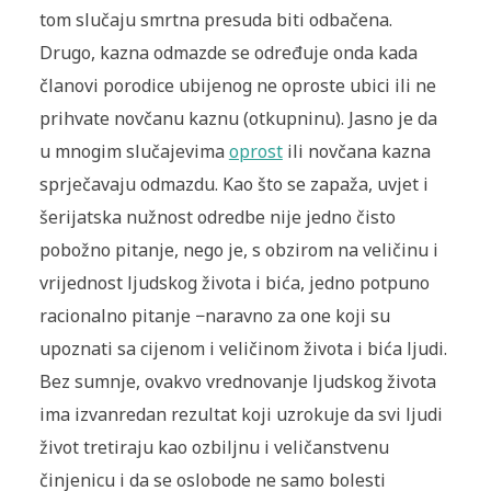
tom slučaju smrtna presuda biti odbačena.
Drugo, kazna odmazde se određuje onda kada
članovi porodice ubijenog ne oproste ubici ili ne
prihvate novčanu kaznu (otkupninu). Jasno je da
u mnogim slučajevima
oprost
ili novčana kazna
sprječavaju odmazdu. Kao što se zapaža, uvjet i
šerijatska nužnost odredbe nije jedno čisto
pobožno pitanje, nego je, s obzirom na veličinu i
vrijednost ljudskog života i bića, jedno potpuno
racionalno pitanje −naravno za one koji su
upoznati sa cijenom i veličinom života i bića ljudi.
Bez sumnje, ovakvo vrednovanje ljudskog života
ima izvanredan rezultat koji uzrokuje da svi ljudi
život tretiraju kao ozbiljnu i veličanstvenu
činjenicu i da se oslobode ne samo bolesti