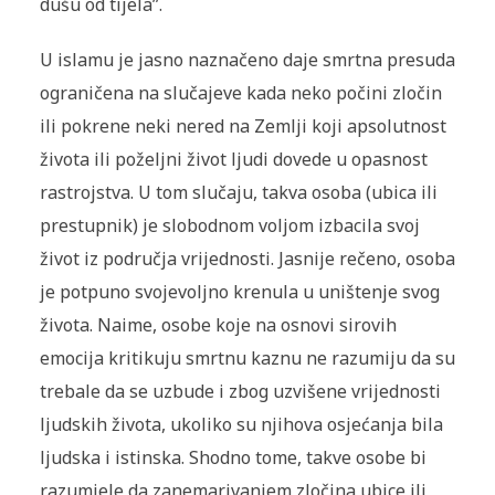
dušu od tijela”.
U islamu je jasno naznačeno daje smrtna presuda
ograničena na slučajeve kada neko počini zločin
ili pokrene neki nered na Zemlji koji apsolutnost
života ili poželjni život ljudi dovede u opasnost
rastrojstva. U tom slučaju, takva osoba (ubica ili
prestupnik) je slobodnom voljom izbacila svoj
život iz područja vrijednosti. Jasnije rečeno, osoba
je potpuno svojevoljno krenula u uništenje svog
života. Naime, osobe koje na osnovi sirovih
emocija kritikuju smrtnu kaznu ne razumiju da su
trebale da se uzbude i zbog uzvišene vrijednosti
ljudskih života, ukoliko su njihova osjećanja bila
ljudska i istinska. Shodno tome, takve osobe bi
razumjele da zanemarivanjem zločina ubice ili