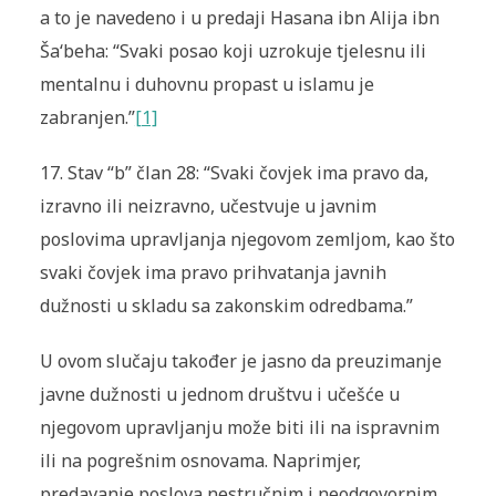
a to je navedeno i u predaji Hasana ibn Alija ibn
Ša‘beha: “Svaki posao koji uzrokuje tjelesnu ili
mentalnu i duhovnu propast u islamu je
zabranjen.”
[1]
17.
Stav “b” član 28: “Svaki čovjek ima pravo da,
izravno ili neizravno, učestvuje u javnim
poslovima upravljanja njegovom zemljom, kao što
svaki čovjek ima pravo prihvatanja javnih
dužnosti u skladu sa zakonskim odredbama.”
U ovom slučaju također je jasno da preuzimanje
javne dužnosti u jednom društvu i učešće u
njegovom upravljanju može biti ili na ispravnim
ili na pogrešnim osnovama. Naprimjer,
predavanje poslova nestručnim i neodgovornim