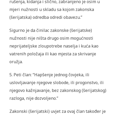
rušenja, kidanja i slično, zabranjeno je osim u
mjeri nužnosti u skladu sa kojom zakonska
(šerijatska) odredba odredi obavezu.”
Sigurno je da činilac zakonske (šerijatske)
nužnosti nije ništa drugo osim mogućnosti
neprijateljske zloupotrebe naselja i kuća kao
vatrenih položaja ili kao mjesta za skrivanje
oružja.
5.
Peti član: “Hapšenje jednog čovjeka, ili
uslovljavanje njegove slobode, ili progonstvo, ili
njegovo kažnjavanje, bez zakonskog (
šerijatskog
)
razloga, nije dozvoljeno.”
Zakonski (
šerijatski
) uvjet za ovaj član također je