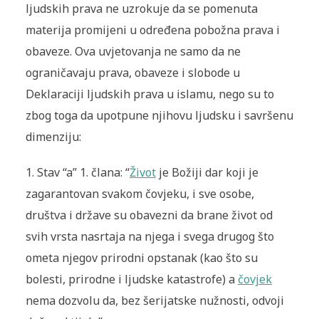
ljudskih prava ne uzrokuje da se pomenuta
materija promijeni u određena pobožna prava i
obaveze. Ova uvjetovanja ne samo da ne
ograničavaju prava, obaveze i slobode u
Deklaraciji ljudskih prava u islamu, nego su to
zbog toga da upotpune njihovu ljudsku i savršenu
dimenziju:
1.
Stav “a” 1. člana: “
Život
je Božiji dar koji je
zagarantovan svakom čovjeku, i sve osobe,
društva i države su obavezni da brane život od
svih vrsta nasrtaja na njega i svega drugog što
ometa njegov prirodni opstanak (kao što su
bolesti, prirodne i ljudske katastrofe) a
čovjek
nema dozvolu da, bez šerijatske nužnosti, odvoji