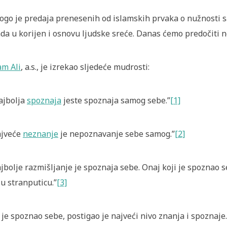
go je predaja prenesenih od islamskih prvaka o nužnosti sa
da u korijen i osnovu ljudske sreće. Danas ćemo predočiti n
m Ali
, a.s., je izrekao sljedeće mudrosti:
ajbolja
spoznaja
jeste spoznaja samog sebe.”
[1]
ajveće
neznanje
je nepoznavanje sebe samog.”
[2]
jbolje razmišljanje je spoznaja sebe. Onaj koji je spoznao 
 u stranputicu.”
[3]
 je spoznao sebe, postigao je najveći nivo znanja i spoznaje.