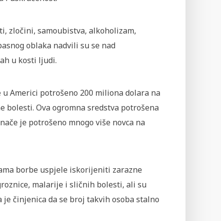
i, zločini, samoubistva, alkoholizam,
asnog oblaka nadvili su se nad
h u kosti ljudi.
e u Americi potrošeno 200 miliona dolara na
vne bolesti. Ova ogromna sredstva potrošena
 Inače je potrošeno mnogo više novca na
ama borbe uspjele iskorijeniti zarazne
roznice, malarije i sličnih bolesti, ali su
je činjenica da se broj takvih osoba stalno