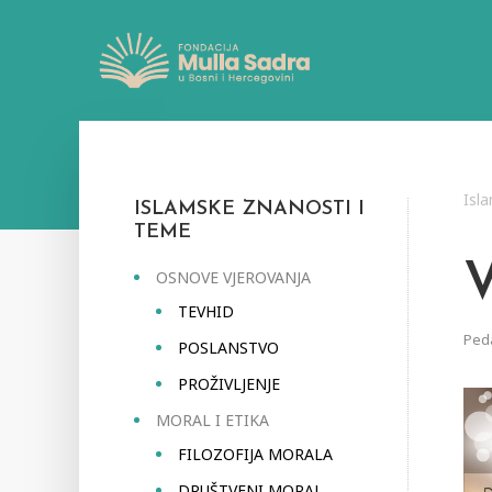
Isl
ISLAMSKE ZNANOSTI I
TEME
OSNOVE VJEROVANJA
TEVHID
Ped
POSLANSTVO
PROŽIVLJENJE
MORAL I ETIKA
FILOZOFIJA MORALA
DRUŠTVENI MORAL