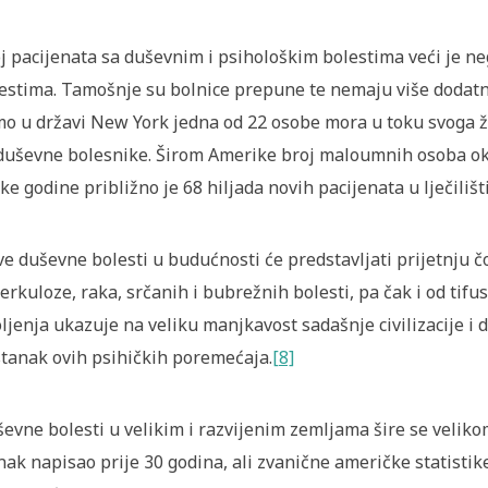
j pacijenata sa duševnim i psihološkim bolestima veći je ne
estima. Tamošnje su bolnice prepune te nemaju više dodatn
o u državi New York jedna od 22 osobe mora u toku svoga ži
duševne bolesnike. Širom Amerike broj maloumnih osoba oko
ke godine približno je 68 hiljada novih pacijenata u lječil
e duševne bolesti u budućnosti će predstavljati prijetnju 
erkuloze, raka, srčanih i bubrežnih bolesti, pa čak i od tif
ljenja ukazuje na veliku manjkavost sadašnje civilizacije i 
tanak ovih psihičkih poremećaja.
[8]
evne bolesti u velikim i razvijenim zemljama šire se velikom
nak napisao prije 30 godina, ali zvanične američke statistik