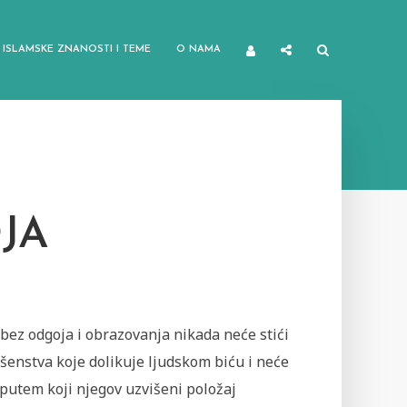
ISLAMSKE ZNANOSTI I TEME
O NAMA
JA
bez odgoja i obrazovanja nikada neće stići
šenstva koje dolikuje ljudskom biću i neće
 putem koji njegov uzvišeni položaj