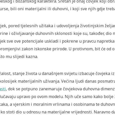
eskog i božanskog karaktera. Sretan je onaj čovjek koji obra
urse, bili oni materijalni ili duhovni, i koji sve njih gdje treb
jek, pored tjelesnih užitaka i udovoljenja životinjskim želj
rine i oživljavanje duhovnih sklonosti koje su, također, dio
jek sve ove potencijale uskladi i pokrene u pravcu napretka 
romjenjivi zakon iskonske prirode. U protivnom, bit će od on
što mu slijedi kazna.
alost, stanje života u današnjem svijetu izbacuje čovjeka i
kolosijek materijalnih uživanja. Većina ljudi danas posmatr
asti
, dok se potpuno zanemaruje čovjekova duhovna dimenz
učavaju upravo po ovom modelu. Njih uče samo kako bolje živ
taka, a vjerskim i moralnim vrlinama i osobinama te duhov
iko stoti dio u odnosu na materijalne vrijednosti. Naravno 