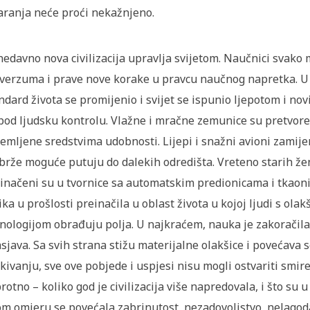
aranja neće proći nekažnjeno.
edavno nova civilizacija upravlja svijetom. Naučnici svako m
verzuma i prave nove korake u pravcu naučnog napretka. U 
ndard života se promijenio i svijet se ispunio ljepotom i nov
pod ljudsku kontrolu. Vlažne i mračne zemunice su pretvoren
emljene sredstvima udobnosti. Lijepi i snažni avioni zamijeni
brže moguće putuju do dalekih odredišta. Vreteno starih žena 
inačeni su u tvornice sa automatskim predionicama i tkaoni
ika u prošlosti preinačila u oblast života u kojoj ljudi s 
nologijom obrađuju polja. U najkraćem, nauka je zakoračila 
sjava. Sa svih strana stižu materijalne olakšice i povećava 
kivanju, sve ove pobjede i uspjesi nisu mogli ostvariti smir
rotno – koliko god je civilizacija više napredovala, i što su u
om omjeru se povećala zabrinutost, nezadovoljstvo, nelagod