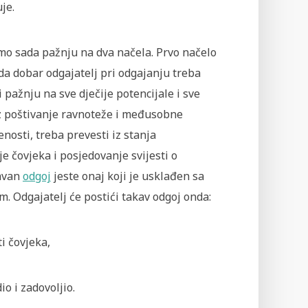
je.
mo sada pažnju na dva načela. Prvo načelo
da dobar odgajatelj pri odgajanju treba
i pažnju na sve dječije potencijale i sve
uz poštivanje ravnoteže i međusobne
nosti, treba prevesti iz stanja
e čovjeka i posjedovanje svijesti o
ravan
odgoj
jeste onaj koji je usklađen sa
 Odgajatelj će postići takav odgoj onda:
i čovjeka,
o i zadovoljio.