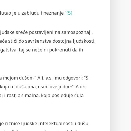
lutao je u zabludu i neznanje.”
[5]
 ljudske sreće postavljeni na samospoznaji.
eće stići do savršenstva dostojna ljudskosti.
gatstva, taj se neće ni pokrenuti da ih
sa mojom dušom.”
Ali, a.s., mu odgovori: “S
koja to duša ima, osim ove jedne?” A on
oj i rast, animalna, koja posjeduje čula
je riznice ljudske intelektualnosti i dušu