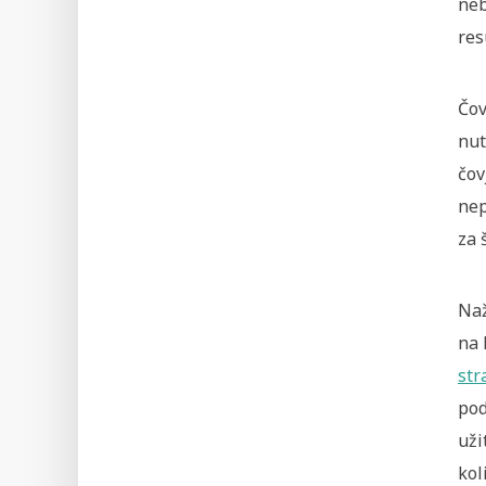
neb
res
Čov
nut
čov
nep
za 
Naž
na 
str
pod
uži
kol