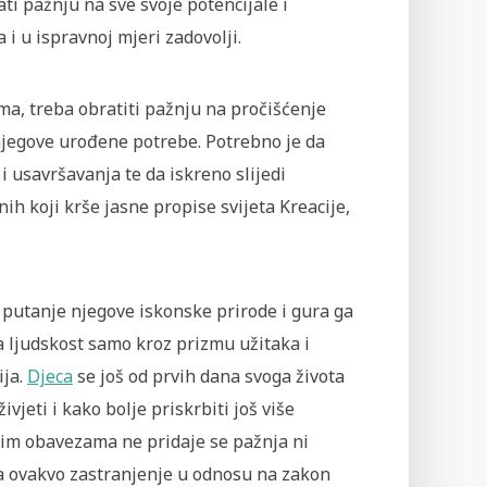
ti pažnju na sve svoje potencijale i
a i u ispravnoj mjeri zadovolji.
ama, treba obratiti pažnju na pročišćenje
 njegove urođene potrebe. Potrebno je da
i usavršavanja te da iskreno slijedi
ih koji krše jasne propise svijeta Kreacije,
z putanje njegove iskonske prirode i gura ga
a ljudskost samo kroz prizmu užitaka i
ija.
Djeca
se još od prvih dana svoga života
jeti i kako bolje priskrbiti još više
nim obavezama ne pridaje se pažnja ni
da ovakvo zastranjenje u odnosu na zakon