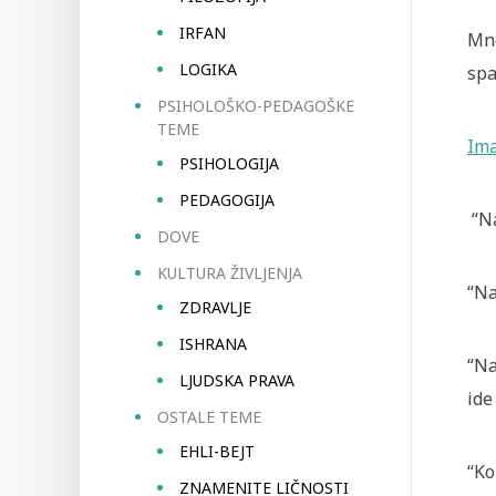
IRFAN
Mno
LOGIKA
spa
PSIHOLOŠKO-PEDAGOŠKE
TEME
Ima
PSIHOLOGIJA
PEDAGOGIJA
“N
DOVE
KULTURA ŽIVLJENJA
“N
ZDRAVLJE
ISHRANA
“Na
LJUDSKA PRAVA
ide
OSTALE TEME
EHLI-BEJT
“Ko
ZNAMENITE LIČNOSTI