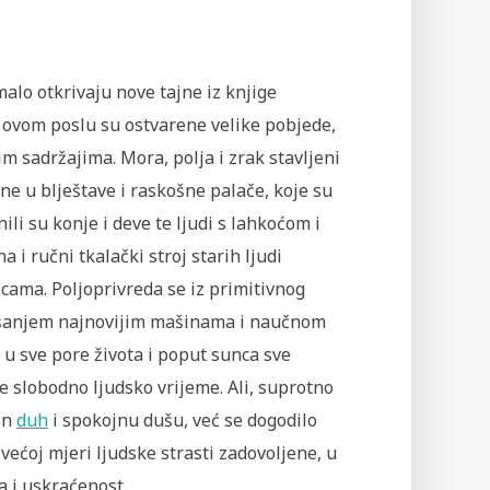
alo otkrivaju nove tajne iz knjige
ovom poslu su ostvarene velike pobjede,
im sadržajima. Mora, polja i zrak stavljeni
e u blještave i raskošne palače, koje su
li su konje i deve te ljudi s lahkoćom i
i ručni tkalački stroj starih ljudi
cama. Poljoprivreda se iz primitivnog
olakšanjem najnovijim mašinama i naučnom
u sve pore života i poput sunca sve
se slobodno ljudsko vrijeme. Ali, suprotno
en
duh
i spokojnu dušu, već se dogodilo
 većoj mjeri ljudske strasti zadovoljene, u
a i uskraćenost.