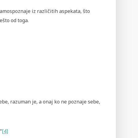
mospoznaje iz različitih aspekata, što
ešto od toga.
sebe, razuman je, a onaj ko ne poznaje sebe,
”
[4]