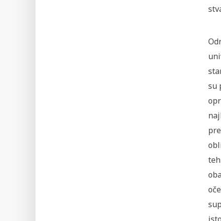
stv
Odn
uni
sta
su 
opr
naj
pre
obl
teh
oba
oče
sup
ist