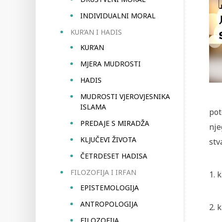
INDIVIDUALNI MORAL
KUR’AN I HADIS
KUR’AN
MJERA MUDROSTI
HADIS
MUDROSTI VJEROVJESNIKA
ISLAMA
pot
PREDAJE S MIRADŽA
nje
KLJUČEVI ŽIVOTA
stv
ČETRDESET HADISA
FILOZOFIJA I IRFAN
1.
k
EPISTEMOLOGIJA
ANTROPOLOGIJA
2.
k
FILOZOFIJA