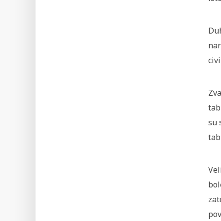
Duh
nar
civ
Zva
tab
su 
tab
Vel
bol
zat
pov