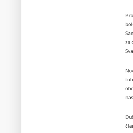
Bro
bol
Sam
za 
Sva
Nov
tub
obo
nas
Duš
čla