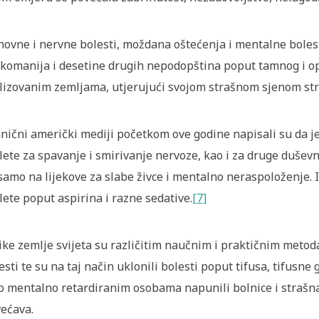
ovne i nervne bolesti, moždana oštećenja i mentalne bolest
komanija i desetine drugih nepodopština poput tamnog i op
ilizovanim zemljama, utjerujući svojom strašnom sjenom stra
nični američki mediji početkom ove godine napisali su da j
lete za spavanje i smirivanje nervoze, kao i za druge duše
samo na lijekove za slabe živce i mentalno neraspoloženje.
lete poput aspirina i razne sedative.
[7]
ike zemlje svijeta su različitim naučnim i praktičnim metod
esti te su na taj način uklonili bolesti poput tifusa, tifusne g
o mentalno retardiranim osobama napunili bolnice i strašna 
ećava.