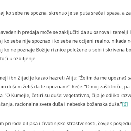
aj ko sebe ne spozna, skrenuo je sa puta sreće i spasa, a za
navedenih predaja može se zaključiti da su osnova i temelji
j ko sebe nije spoznao i ko sebe ne ocijeni realno, nikada n
j ko ne poznaje Božije riznice položene u sebi i skrivena bo
toči u ozbiljenje.
ejl ibn Zijad je kazao hazreti Aliju:
“Želim da me upoznaš 
om dušom želiš da te upoznam?” Reče: “O moj zaštitniče, pa 
a: “O Kumejle, četiri su duše: vegetativna, čija je odlika razv
žanja, racionalna sveta duša i nebeska božanska duša.”
[6]
m prirode biljaka i životinjske strastvenosti, čovjek posjedu