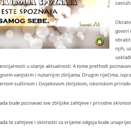
zaslužu
Obrati
govori 
obratit
njih, 
usklađe
encijalnosti u stanje aktualnosti. A tome prethodi poznavanj
govim vanjskim i nutarnjim zbiljama. Drugim riječima, isp
arnom suštinom i čovjekovom zbiljskom, iskonskom prirodom.
ada bude poznavao sve zbiljske zahtjeve i prirodne sklonost
ada te zahtjeve i sklonosti za vrijeme odgoja bude unaprijedi