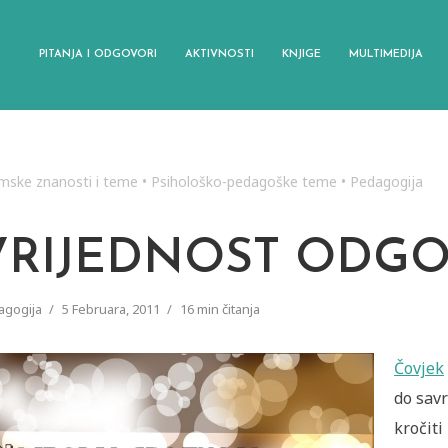
PITANJA I ODGOVORI
AKTIVNOSTI
KNJIGE
MULTIMEDIJA
amske znanosti i teme
•
Psihološko-pedagoške teme
•
Pedagogija
VRIJEDNOST ODGO
agogija
5 Februara, 2011
16 min čitanja
Čovjek
do savr
kročiti