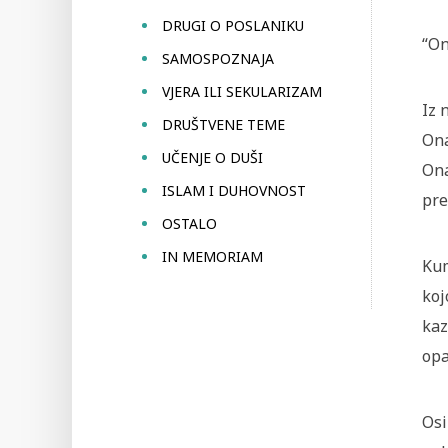
DRUGI O POSLANIKU
“On
SAMOSPOZNAJA
VJERA ILI SEKULARIZAM
Iz 
DRUŠTVENE TEME
Ona
UČENJE O DUŠI
Ona
ISLAM I DUHOVNOST
pre
OSTALO
IN MEMORIAM
Kum
koj
kaz
opa
Osi