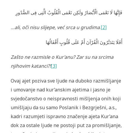
فَإِنَّهَا لَا تَعْمَى الْأَبْصَارُ وَلَكِن تَعْمَى الْقُلُوبُ الَّتِى فِى الصُّدُورِ
…ali, oči nisu slijepe, već srca u grudima
.
[2]
أَفَلَا يَتَدَبَّرُونَ الْقُرْآنَ أَمْ عَلَى قُلُوبٍ أَقْفَالُهَا
Zašto
ne razmisle o Kur’anu? Zar su na srcima
njihovim katanci?!
[3]
Ovaj ajet poziva sve ljude na duboko razmišljanje
i umovanje nad kur’anskim ajetima i jasno je
svjedočanstvo o neispravnosti mišljenja onih koji
umišljaju da su samo Poslanik i Bezgrješni, a.s.,
kadri razumjeti ispravno značenje ajeta Kur’ana
dok za ostale ljude ne postoji put za promišljanje,