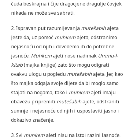
čuda beskrajna i čije dragocjene dragulje čovjek
nikada ne može sve sabrati.
2. Ispravan put razumijevanja
mutešabih
ajeta
jeste da, uz pomoć
muhkem
ajeta, odstranimo
nejasnoću od njih i dovedemo ih do potrebne
jasnoće.
Muhkem
ajeti nose nadimak
Ummu-l-
kitab
(majka knjige) zato što mogu odigrati
ovakvu ulogu u pogledu
mutešabih
ajeta. Jer, kao
što majka odgaja svoje dijete da bi moglo samo
stajati na nogama, tako i
muhkem
ajeti imaju
obavezu pripremiti
mutešabih
ajete, odstraniti
sumnje i nejasnoće od njih i uspostaviti jasno i
dokazivo značenje.
3. Svi
muhkem
ajeti nisu na istoj razini jasnoće.