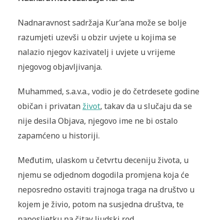
Nadnaravnost sadržaja Kur’ana može se bolje
razumjeti uzevši u obzir uvjete u kojima se
nalazio njegov kazivatelj i uvjete u vrijeme
njegovog objavljivanja.
Muhammed, s.a.v.a., vodio je do četrdesete godine
običan i privatan
život
, takav da u slučaju da se
nije desila Objava, njegovo ime ne bi ostalo
zapamćeno u historiji.
Međutim, ulaskom u četvrtu deceniju života, u
njemu se odjednom dogodila promjena koja će
neposredno ostaviti trajnoga traga na društvo u
kojem je živio, potom na susjedna društva, te
naposljetku na čitav ljudski rod.