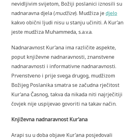
nevidljivim svijetom, Božiji poslanici iznosili su
nadnaravna djela (
mudžize
). Mudžiza je
djelo
kakvo obični ljudi nisu u stanju učiniti. A Kur’an
jeste mudžiza Muhammeda, s.a.v.a.
Nadnaravnost Kur’ana ima različite aspekte,
poput književne nadnaravnosti, znanstvene
nadnaravnosti i informativne nadnaravnosti.
Prvenstveno i prije svega drugog, mudžizom
Božijeg Poslanika smatra se začudna rječitost
Kur’ana Časnog, takva da nikada niti najrječitiji
čovjek nije uspijevao govoriti na takav način.
Književna nadnaravnost Kur’ana
Arapi su u doba objave Kur’ana posjedovali