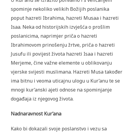
U Kur’anu se izrazito pohvalno i s veličanjem
spominje nekoliko velikih Božijih poslanika
poput hazreti Ibrahima, hazreti Musaa i hazreti
Isaa. Neka od historijskih izvješća o prošlim
poslanicima, naprimjer priča o hazreti
Ibrahimovom prinošenju žrtve, priča o hazreti
Jusufu ili povijest života hazreti Isaa i hazreti
Merjeme, čine važne elemente u oblikovanju
vjerske svijesti muslimana. Hazreti Musa također
ima bitnu i veoma uticajnu ulogu u Kur’anu te se
mnogi kur’anski ajeti odnose na spominjanje
događaja iz njegovog života.
Nadnaravnost Kur’ana
Kako bi dokazali svoje poslanstvo i vezu sa