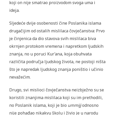
koji on nije smatrao proizvodom svoga uma i
ideja.
Sljedeće dvije osobenosti čine Poslanika islama
drugačijim od ostalih mislilaca čovječanstva: Prvo
je činjenica da dio stavova svih mislilaca biva
okrnjen protokom vremena i napretkom ljudskih
znanja, no u poruci Kur’ana, koja obuhvata
različita područja ljudskog života, ne postoji ništa
što je napredak ljudskog znanja poništio i učinio
nevažećim.
Drugo, svi mislioci čovječanstva neizbježno su se
koristili znanjima mislilaca koji su im prethodili,
no Poslanik islama, koji je bio
ummijj
odnosno
nije pohađao nikakvu školu i živio je u narodu