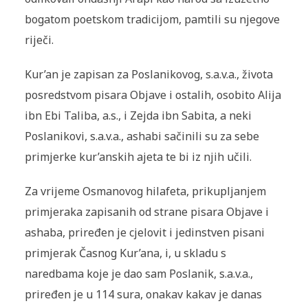
bogatom poetskom tradicijom, pamtili su njegove
riječi.
Kur’an je zapisan za Poslanikovog, s.a.v.a., života
posredstvom pisara Objave i ostalih, osobito Alija
ibn Ebi Taliba, a.s., i Zejda ibn Sabita, a neki
Poslanikovi, s.a.v.a., ashabi sačinili su za sebe
primjerke kur’anskih ajeta te bi iz njih učili.
Za vrijeme Osmanovog hilafeta, prikupljanjem
primjeraka zapisanih od strane pisara Objave i
ashaba, priređen je cjelovit i jedinstven pisani
primjerak Časnog Kur’ana, i, u skladu s
naredbama koje je dao sam Poslanik, s.a.v.a.,
priređen je u 114 sura, onakav kakav je danas