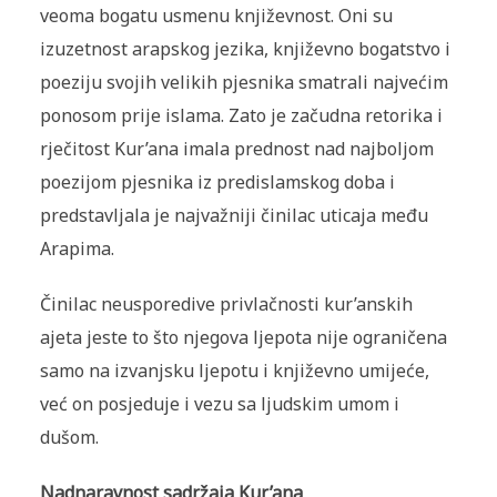
veoma bogatu usmenu književnost. Oni su
izuzetnost arapskog jezika, književno bogatstvo i
poeziju svojih velikih pjesnika smatrali najvećim
ponosom prije islama. Zato je začudna retorika i
rječitost Kur’ana imala prednost nad najboljom
poezijom pjesnika iz predislamskog doba i
predstavljala je najvažniji činilac uticaja među
Arapima.
Činilac neusporedive privlačnosti kur’anskih
ajeta jeste to što njegova ljepota nije ograničena
samo na izvanjsku ljepotu i književno umijeće,
već on posjeduje i vezu sa ljudskim umom i
dušom.
Nadnaravnost sadržaja Kur’ana