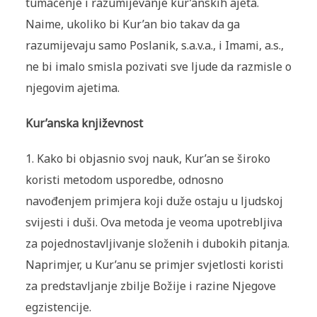
tumačenje i razumijevanje kur’anskih ajeta.
Naime, ukoliko bi Kur’an bio takav da ga
razumijevaju samo Poslanik, s.a.v.a., i Imami, a.s.,
ne bi imalo smisla pozivati sve ljude da razmisle o
njegovim ajetima.
Kur’anska književnost
1. Kako bi objasnio svoj nauk, Kur’an se široko
koristi metodom usporedbe, odnosno
navođenjem primjera koji duže ostaju u ljudskoj
svijesti i duši. Ova metoda je veoma upotrebljiva
za pojednostavljivanje složenih i dubokih pitanja.
Naprimjer, u Kur’anu se primjer svjetlosti koristi
za predstavljanje zbilje Božije i razine Njegove
egzistencije.