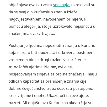
objašnjava ovakvu vrstu
spoznaja
, uzrokovali su
da se ovaj dio kur’anskih znanja izlaže
nagovještavanjem, navođenjem primjera, ili
pomoću alegorija, što je uzrokovalo nejasnoću u
značenjima ovakvih ajeta.
Postojanje ljudima nepoznatih znanja u Kur’anu
koja moraju biti upoznata i otkrivena postepeno i
vremenom bio je drugi razlog za korištenje
mutešabih
ajetima. Naime, ovi ajeti,
posjedovanjem slojeva za brojna značenja, imaju
odličan kapacitet za prenošenje znanja čije
dubine čovječanstvo treba dosezati postepeno,
kroz vrijeme i epohe. Ukazujući na ove ajete,
hazreti Ali objašnjava Kur’an kao okean čija su