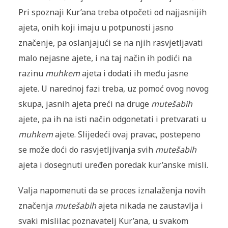
Pri spoznaji Kur’ana treba otpočeti od najjasnijih
ajeta, onih koji imaju u potpunosti jasno
značenje, pa oslanjajući se na njih rasvjetljavati
malo nejasne ajete, i na taj način ih podići na
razinu
muhkem
ajeta i dodati ih među jasne
ajete. U narednoj fazi treba, uz pomoć ovog novog
skupa, jasnih ajeta preći na druge
mutešabih
ajete, pa ih na isti način odgonetati i pretvarati u
muhkem
ajete. Slijedeći ovaj pravac, postepeno
se može doći do rasvjetljivanja svih
mutešabih
ajeta i dosegnuti uređen poredak kur’anske misli.
Valja napomenuti da se proces iznalaženja novih
značenja
mutešabih
ajeta nikada ne zaustavlja i
svaki mislilac poznavatelj Kur’ana, u svakom