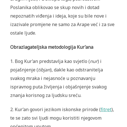
Poslanika oblikovao se skup novih i dotad
nepoznatih viđenja i ideja, koje su bile nove i
izazivale promjene ne samo za Arape već i za sve
ostale ljude.
Obrazlagateljska metodologija Kur’ana
1. Bog Kur’an predstavlja kao svjetlo (
nur
) i
pojašnjenje (
tibjan
), dakle kao odstranitelja
svakog mraka i nejasnoće u poznavanju
ispravnog puta življenja i objašnjenje svakog
znanja korisnog za ljudsku sreću.
2. Kur’an govori jezikom iskonske prirode (
fitret
),
te se zato svi ljudi mogu koristiti njegovom
općenitom uputom.