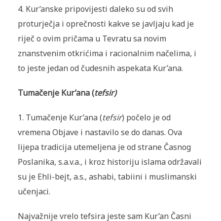
4. Kur’anske pripovijesti daleko su od svih
proturječja i oprečnosti kakve se javljaju kad je
riječ o ovim pričama u Tevratu sa novim
znanstvenim otkrićima i racionalnim načelima, i
to jeste jedan od čudesnih aspekata Kur’ana.
Tumačenje Kur’ana (
tefsir)
1. Tumačenje Kur’ana (
tefsir
) počelo je od
vremena Objave i nastavilo se do danas. Ova
lijepa tradicija utemeljena je od strane Časnog
Poslanika, s.a.v.a., i kroz historiju islama održavali
su je Ehli-bejt, a.s., ashabi, tabiini i muslimanski
učenjaci.
Najvažnije vrelo tefsira jeste sam Kur’an Časni