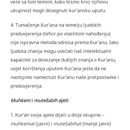
veze sa tom temom, kako bismo kroz njihovu
ukupnost mogli dosegnuti kur’ansku uputu.
4. Tumačenje Kur’ana na temelju ljudskih
preduvjerenja (tefsir po vlastitom nahođenju)
nije ispravna metoda odnosa prema Kur’anu. Iako
ljudska znanja mogu uvećati naš intelektualni
kapacitet za dosezanje dubljih znanja o Kur’anu,
uvjet korištenja uputom Kur’ana jeste da ne
nastojimo nametnuti Kur’anu naše pretpostavke i
preduvjerenja.
Muhkem
i
mutešabih
ajeti
1. Kur’an svoje ajete dijeli u dvije skupine –
muhkemat
(jasni) i
mutešabihat
(manje jasni)