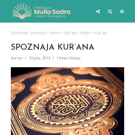
Islamske znanosti i teme
•
Kur'an i Hadis
•
Kur'an
SPOZNAJA KUR’ANA
Kur'an
19 Jula, 2013
14 min čitanja