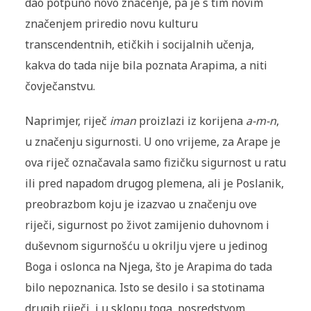
dao potpuno novo značenje, pa je s tim novim
značenjem priredio novu kulturu
transcendentnih, etičkih i socijalnih učenja,
kakva do tada nije bila poznata Arapima, a niti
čovječanstvu.
Naprimjer, riječ
iman
proizlazi iz korijena
a-m-n
,
u značenju sigurnosti. U ono vrijeme, za Arape je
ova riječ označavala samo fizičku sigurnost u ratu
ili pred napadom drugog plemena, ali je Poslanik,
preobrazbom koju je izazvao u značenju ove
riječi, sigurnost po život zamijenio duhovnom i
duševnom sigurnošću u okrilju vjere u jedinog
Boga i oslonca na Njega, što je Arapima do tada
bilo nepoznanica. Isto se desilo i sa stotinama
drugih riječi, i u sklopu toga, posredstvom