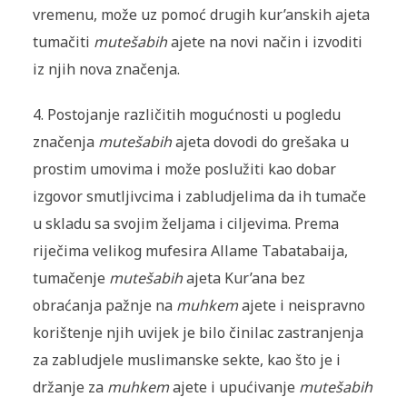
vremenu, može uz pomoć drugih kur’anskih ajeta
tumačiti
mutešabih
ajete na novi način i izvoditi
iz njih nova značenja.
4. Postojanje različitih mogućnosti u pogledu
značenja
mutešabih
ajeta dovodi do grešaka u
prostim umovima i može poslužiti kao dobar
izgovor smutljivcima i zabludjelima da ih tumače
u skladu sa svojim željama i ciljevima. Prema
riječima velikog mufesira Allame Tabatabaija,
tumačenje
mutešabih
ajeta Kur’ana bez
obraćanja pažnje na
muhkem
ajete i neispravno
korištenje njih uvijek je bilo činilac zastranjenja
za zabludjele muslimanske sekte, kao što je i
držanje za
muhkem
ajete i upućivanje
mutešabih