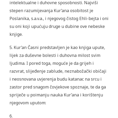
intelektualne i duhovne sposobnosti. Najviši
stepen razumijevanja Kur’ana osobitost je
Poslanika, s.a.v.a., i njegovog čistog Ehli-bejta i oni
su oni koji upućuju druge u dubine ove nebeske
knjige.
5. Kur’an Časni predstavljen je kao knjiga upute,
lijek za duševne bolesti i duhovna milost svim
ljudima. I pored toga, moguće je da grijeh i
razvrat, slijeđenje zablude, neznabožački običaji
i neosnovana uvjerenja budu katanac na srcu i
zastor pred snagom čovjekove spoznaje, te da ga
spriječe u poimanju nauka Kur’ana i korištenju
njegovom uputom:
6.