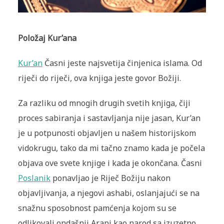
Položaj Kur’ana
Kur’an
Časni jeste najsvetija činjenica islama. Od
riječi do riječi, ova knjiga jeste govor Božiji.
Za razliku od mnogih drugih svetih knjiga, čiji
proces sabiranja i sastavljanja nije jasan, Kur’an
je u potpunosti objavljen u našem historijskom
vidokrugu, tako da mi tačno znamo kada je počela
objava ove svete knjige i kada je okončana. Časni
Poslanik
ponavljao je Riječ Božiju nakon
objavljivanja, a njegovi ashabi, oslanjajući se na
snažnu sposobnost pamćenja kojom su se
odlikovali ondašnji Arapi kao narod sa izuzetno