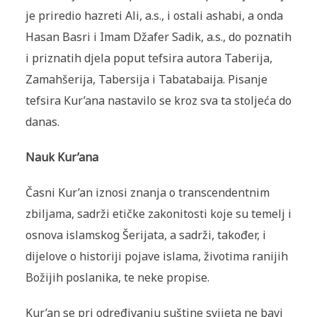
je priredio hazreti Ali, a.s., i ostali ashabi, a onda
Hasan Basri i Imam Džafer Sadik, a.s., do poznatih
i priznatih djela poput tefsira autora Taberija,
Zamahšerija, Tabersija i Tabatabaija. Pisanje
tefsira Kur’ana nastavilo se kroz sva ta stoljeća do
danas.
Nauk Kur’ana
Časni Kur’an iznosi znanja o transcendentnim
zbiljama, sadrži etičke zakonitosti koje su temelj i
osnova islamskog Šerijata, a sadrži, također, i
dijelove o historiji pojave islama, životima ranijih
Božijih poslanika, te neke propise.
Kur’an se pri određivanju suštine svijeta ne bavi