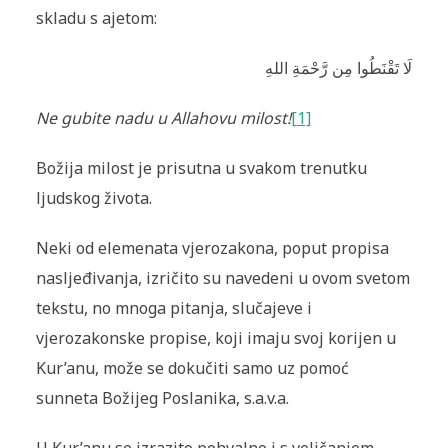
skladu s ajetom:
لَا تَقْنَطُوا مِن رَّحْمَةِ اللهِ
Ne gubite nadu u Allahovu milost!
[1]
Božija milost je prisutna u svakom trenutku
ljudskog života.
Neki od elemenata vjerozakona, poput propisa
nasljeđivanja, izričito su navedeni u ovom svetom
tekstu, no mnoga pitanja, slučajeve i
vjerozakonske propise, koji imaju svoj korijen u
Kur’anu, može se dokučiti samo uz pomoć
sunneta Božijeg Poslanika, s.a.v.a.