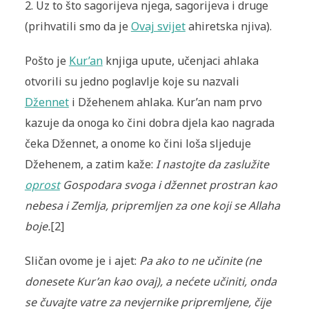
2. Uz to što sagorijeva njega, sagorijeva i druge
(prihvatili smo da je
Ovaj svijet
ahiretska njiva).
Pošto je
Kur’an
knjiga upute, učenjaci ahlaka
otvorili su jedno poglavlje koje su nazvali
Džennet
i Džehenem ahlaka. Kur’an nam prvo
kazuje da onoga ko čini dobra djela kao nagrada
čeka Džennet, a onome ko čini loša sljeduje
Džehenem, a zatim kaže:
I nastojte da zaslužite
oprost
Gospodara svoga i džennet prostran kao
nebesa i Zemlja, pripremljen za one koji se Allaha
boje.
[2]
Sličan ovome je i ajet:
Pa ako to ne učinite (ne
donesete Kur’an kao ovaj), a nećete učiniti, onda
se čuvajte vatre za nevjernike pripremljene, čije