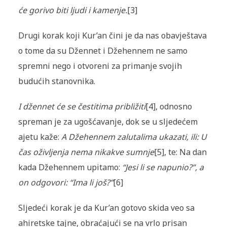
će gorivo biti ljudi i kamenje.
[3]
Drugi korak koji Kur’an čini je da nas obavještava
o tome da su Džennet i Džehennem ne samo
spremni nego i otvoreni za primanje svojih
budućih stanovnika.
I džennet će se čestitima približiti
[4], odnosno
spreman je za ugošćavanje, dok se u sljedećem
ajetu kaže:
A Džehennem zalutalima ukazati, ili: U
čas oživljenja nema nikakve sumnje
[5], te: Na dan
kada Džehennem upitamo:
“Jesi li se napunio?”, a
on odgovori: “Ima li još?”
[6]
Sljedeći korak je da Kur’an gotovo skida veo sa
ahiretske tajne, obraćajući se na vrlo prisan