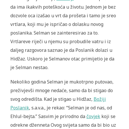
da ima ikakvih poteškoća u životu. Jednom je bez
dozvole oca izašao u vrt da prošeta i tamo je sreo
vrtlara, koji mu je ispričao o dolasku novog
poslanika. Selman se zainteresirao za to.
Vrtlareve riječi u njemu su probudile vatru i iz
daljeg razgovora saznao je da Poslanik dolazi u
Hidžaz. Uskoro je Selmanov otac primijetio je da
je Selman nestao.
Nekoliko godina Selman je mukotrpno putovao,
preživjevši mnoge nedaće, samo da bi stigao do
svog odredišta. Kad je stigao u Hidžaz,
Božiji
Poslanik
, s.a.v.a., je rekao: “Selman je od nas, od
Ehlul-bejta.” Sasvim je prirodno da
čovjek
koji se
odrekne dženneta Ovog svijeta samo da bi bio uz