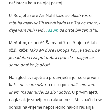
nečistoću koja na njoj postoji.
U 78. ajetu sure An-Nahl kaže se:
Allah vas iz
trbuha majki vaših izvodi kada vi ništa ne znate, i
daje vam sluh i vid i
razum
da biste bili zahvalni.
Međutim, u suri Aš-Šams, od 7. do 9. ajeta Allah
dž.š., kaže:
Tako Mi duše i Onoga koji je stvori, pa
je nadahnu i za put dobra i put zla – uspjet će
samo onaj ko je očisti.
Naizgled, ovi ajeti su protivrječni jer se u prvom
kaže:
ne znate ništa
, a u drugom:
dali smo vam
ilham (nadahnuće) za zlo i dobro
. U prvom ajetu
naglasak je stavljen na aktuelnost, što znači da se
odnosi na vrijeme neposredno nakon rađanja,