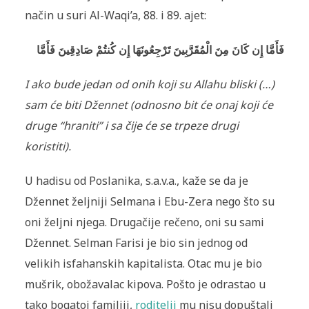
način u suri Al-Waqi’a, 88. i 89. ajet:
فَأَمَّا إِن كَانَ مِنَ الْمُقَرَّبِينَ تَرْجِعُونَهَا إِن كُنتُمْ صَادِقِينَ فَأَمَّا
I ako bude jedan od onih koji su Allahu bliski (…)
sam će biti Džennet (odnosno bit će onaj koji će
druge “hraniti” i sa čije će se trpeze drugi
koristiti).
U hadisu od Poslanika, s.a.v.a., kaže se da je
Džennet željniji Selmana i Ebu-Zera nego što su
oni željni njega. Drugačije rečeno, oni su sami
Džennet. Selman Farisi je bio sin jednog od
velikih isfahanskih kapitalista. Otac mu je bio
mušrik, obožavalac kipova. Pošto je odrastao u
tako bogatoj familiji,
roditelji
mu nisu dopuštali