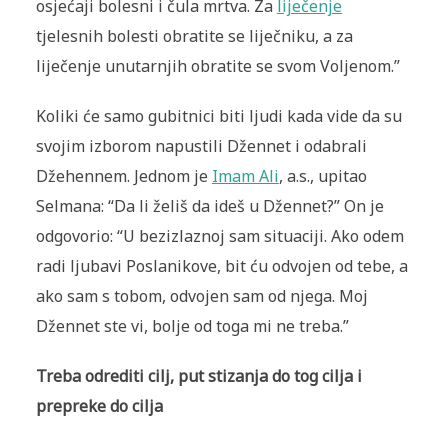
osjećaji bolesni i čula mrtva. Za
liječenje
tjelesnih bolesti obratite se liječniku, a za
liječenje unutarnjih obratite se svom Voljenom.”
Koliki će samo gubitnici biti ljudi kada vide da su
svojim izborom napustili Džennet i odabrali
Džehennem. Jednom je
Imam Ali
, a.s., upitao
Selmana: “Da li želiš da ideš u Džennet?” On je
odgovorio: “U bezizlaznoj sam situaciji. Ako odem
radi ljubavi Poslanikove, bit ću odvojen od tebe, a
ako sam s tobom, odvojen sam od njega. Moj
Džennet ste vi, bolje od toga mi ne treba.”
Treba odrediti cilj, put stizanja do tog cilja i
prepreke do cilja