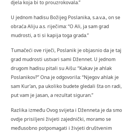
djela koja bi to prouzrokovala.”
U jednom hadisu Božijeg Poslanika, s.a.v.a., on se
obraća Aliju a.s. riječima: “O Ali, ja sam grad
mudrosti, a ti si kapija toga grada.”
Tumačeći ove riječi, Poslanik je objasnio da je taj
grad mudrosti ustvari sami Džennet. U jednom
drugom hadisu pitali su Aišu: “Kakav je ahlak
Poslanikov?” Ona je odgovorila: “Njegov ahlak je
sam Kur’an, pa ukoliko budete gledali šta on radi,
put vam je jasan, a rezultat siguran.”
Razlika između Ovog svijeta i Dženneta je da smo
ovdje prisiljeni živjeti zajednički, moramo se
međusobno potpomagati i živjeti društvenim