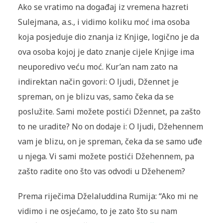
Ako se vratimo na događaj iz vremena hazreti
Sulejmana, a.s., i vidimo koliku moć ima osoba
koja posjeduje dio znanja iz Knjige, logično je da
ova osoba kojoj je dato znanje cijele Knjige ima
neuporedivo veću moć. Kur’an nam zato na
indirektan način govori: O ljudi, Džennet je
spreman, on je blizu vas, samo čeka da se
poslužite. Sami možete postići Džennet, pa zašto
to ne uradite? No on dodaje i: O ljudi, Džehennem
vam je blizu, on je spreman, čeka da se samo uđe
u njega. Vi sami možete postići Džehennem, pa
zašto radite ono što vas odvodi u Džehenem?
Prema riječima Dželaluddina Rumija: “Ako mi ne
vidimo i ne osjećamo, to je zato što su nam