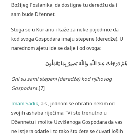
Božijeg Poslanika, da dostigne tu deredžu da i
sam bude Džennet.
Stoga se u Kur’anu i kaže za neke pojedince da
kod svoga Gospodara imaju stepene (deredže). U
narednom ajetu ide se dalje i od ovoga:
هُمْ دَرَجَاتٌ عِندَ اللّهِ واللّهُ بَصِيرٌ بِمَا يَعْمَلُونَ
Oni su sami stepeni (deredže) kod njihovog
Gospodara.
[7]
Imam Sadik
, a.s., jednom se obratio nekim od
svojih ashaba riječima: “Vi ste trenutno u
Džennetu i molite Uzvišenoga Gospodara da vas
ne istjera odatle i to tako što ćete se čuvati loših