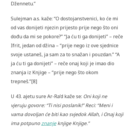
Džennetu.”
Sulejman a.s. kaže: “O dostojanstvenici, ko će mi
od vas donijeti njezin prijesto prije nego što oni
dođu da mi se pokore?” “Ja ću ti ga donijeti” – reče
Ifrit, jedan od džina – “prije nego iz ove sjednice
svoje ustaneš, ja sam za to snažan i pouzdan.” “A
ja ću ti ga donijeti” – reče onaj koji je imao dio
znanja iz Knjige – “prije nego što okom
trepneš.”[8]
U 43. ajetu sure Ar-Ra’d kaže se:
Oni koji ne
vjeruju govore: “Ti nisi poslanik!” Reci: “Meni i
vama dovoljan će biti kao svjedok Allah, i Onaj koji
ima potpuno
znanje
knjige Knjige.”