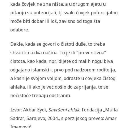
kada čovjek ne zna ništa, a u drugom ajetu u
pitanju su potencijali, tj. svaki čovjek potencijalno
može biti dobar ili loš, zavisno od toga šta
odabere.
Dakle, kada se govori o čistoti duše, to treba
shvatiti na dva načina. To je ili “preventivna”
čistota, kao kada, npr., dijete od malih nogu biva
odgajano islamski i, prvo pod nadzorom roditelja,
a kasnije svojom voljom, odraste u čovjeka čistog
ahlaka, ili ako je već došlo do zaprljanja, te se
nečistoće trebaju odstraniti.
Izvor: Akbar Eydi,
Savršeni ahlak,
Fondacija „Mulla
Sadra“, Sarajevo, 2004,, s perzijskog preveo: Amar
Imamović