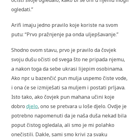
očisti svoje ogledalo, kako bi se oni u njemu mogli
ogledati.”
Arifi imaju jedno pravilo koje koriste na svom
putu: “Prvo pražnjenje pa onda uljepšavanje.”
Shodno ovom stavu, prvo je pravilo da čovjek
svoju dušu očisti od svega što ne pripada njemu,
a nakon toga da sebe ukrasi lijepim osobinama.
Ako npr. u bazenčić pun mulja uspemo čiste vode,
i ona će se izmiješati sa muljem i postati prljava.
Isto tako, ako čovjek pun mahana učini koje
dobro
djelo
, ono se pretvara u loše djelo. Ovdje je
potrebno napomenuti da je naša duša nekad bila
poput čistog ogledala, ali smo je mi polahko
onečistili. Dakle, sami smo krivi za svaku