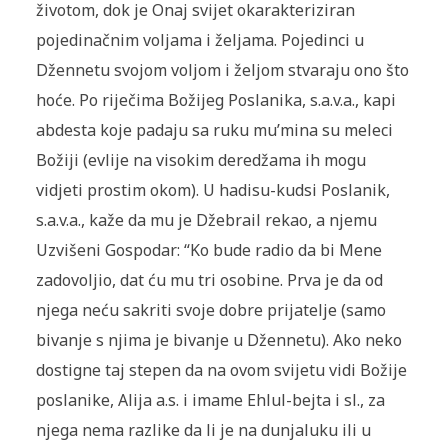
životom, dok je Onaj svijet okarakteriziran
pojedinačnim voljama i željama. Pojedinci u
Džennetu svojom voljom i željom stvaraju ono što
hoće. Po riječima Božijeg Poslanika, s.a.v.a., kapi
abdesta koje padaju sa ruku mu’mina su meleci
Božiji (evlije na visokim deredžama ih mogu
vidjeti prostim okom). U hadisu-kudsi Poslanik,
s.a.v.a., kaže da mu je Džebrail rekao, a njemu
Uzvišeni Gospodar: “Ko bude radio da bi Mene
zadovoljio, dat ću mu tri osobine. Prva je da od
njega neću sakriti svoje dobre prijatelje (samo
bivanje s njima je bivanje u Džennetu). Ako neko
dostigne taj stepen da na ovom svijetu vidi Božije
poslanike, Alija a.s. i imame Ehlul-bejta i sl., za
njega nema razlike da li je na dunjaluku ili u