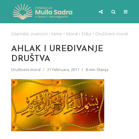
Islamske znanosti i teme
•
Moral i Etika
•
Društveni moral
AHLAK I UREĐIVANJE
DRUŠTVA
Društveni moral
21 Februara, 2011
8 min čitanja