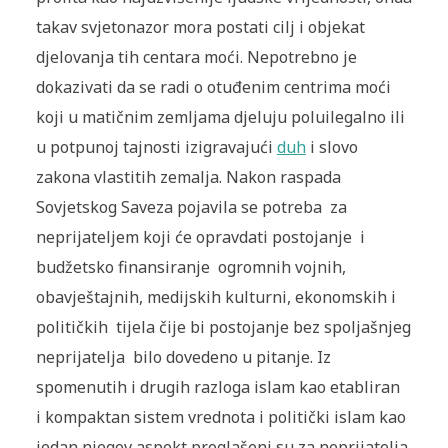
takav svjetonazor mora postati cilj i objekat
djelovanja tih centara moći. Nepotrebno je
dokazivati da se radi o otuđenim centrima moći
koji u matičnim zemljama djeluju poluilegalno ili
u potpunoj tajnosti izigravajući
duh
i slovo
zakona vlastitih zemalja. Nakon raspada
Sovjetskog Saveza pojavila se potreba za
neprijateljem koji će opravdati postojanje i
budžetsko finansiranje ogromnih vojnih,
obavještajnih, medijskih kulturni, ekonomskih i
političkih tijela čije bi postojanje bez spoljašnjeg
neprijatelja bilo dovedeno u pitanje. Iz
spomenutih i drugih razloga islam kao etabliran
i kompaktan sistem vrednota i politički islam kao
jedan njegov aspekt proglašeni su za neprijatelja