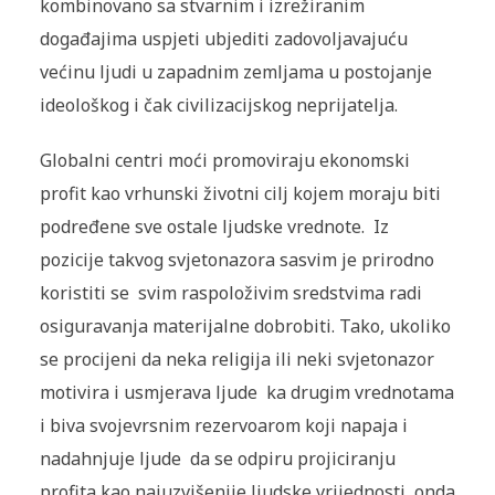
kombinovano sa stvarnim i izrežiranim
događajima uspjeti ubjediti zadovoljavajuću
većinu ljudi u zapadnim zemljama u postojanje
ideološkog i čak civilizacijskog neprijatelja.
Globalni centri moći promoviraju ekonomski
profit kao vrhunski životni cilj kojem moraju biti
podređene sve ostale ljudske vrednote. Iz
pozicije takvog svjetonazora sasvim je prirodno
koristiti se svim raspoloživim sredstvima radi
osiguravanja materijalne dobrobiti. Tako, ukoliko
se procijeni da neka religija ili neki svjetonazor
motivira i usmjerava ljude ka drugim vrednotama
i biva svojevrsnim rezervoarom koji napaja i
nadahnjuje ljude da se odpiru projiciranju
profita kao najuzvišenije ljudske vrijednosti, onda