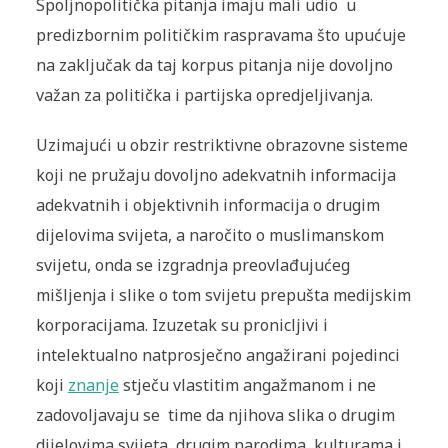
Spoljnopolitička pitanja imaju mali udio u
predizbornim političkim raspravama što upućuje
na zaključak da taj korpus pitanja nije dovoljno
važan za politička i partijska opredjeljivanja.
Uzimajući u obzir restriktivne obrazovne sisteme
koji ne pružaju dovoljno adekvatnih informacija
adekvatnih i objektivnih informacija o drugim
dijelovima svijeta, a naročito o muslimanskom
svijetu, onda se izgradnja preovlađujućeg
mišljenja i slike o tom svijetu prepušta medijskim
korporacijama. Izuzetak su pronicljivi i
intelektualno natprosječno angažirani pojedinci
koji
znanje
stječu vlastitim angažmanom i ne
zadovoljavaju se time da njihova slika o drugim
dijelovima svijeta, drugim narodima, kulturama i