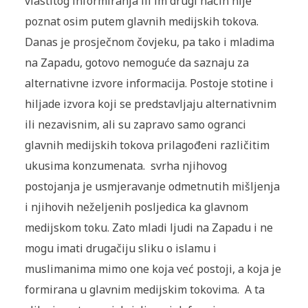
vlastitog informiranja ili im drugi način nije
poznat osim putem glavnih medijskih tokova.
Danas je prosječnom čovjeku, pa tako i mladima
na Zapadu, gotovo nemoguće da saznaju za
alternativne izvore informacija. Postoje stotine i
hiljade izvora koji se predstavljaju alternativnim
ili nezavisnim, ali su zapravo samo ogranci
glavnih medijskih tokova prilagođeni različitim
ukusima konzumenata. svrha njihovog
postojanja je usmjeravanje odmetnutih mišljenja
i njihovih neželjenih posljedica ka glavnom
medijskom toku. Zato mladi ljudi na Zapadu i ne
mogu imati drugačiju sliku o islamu i
muslimanima mimo one koja već postoji, a koja je
formirana u glavnim medijskim tokovima. A ta