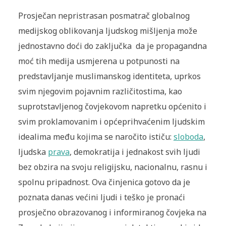
Prosječan nepristrasan posmatrač globalnog
medijskog oblikovanja ljudskog mišljenja može
jednostavno doći do zaključka da je propagandna
moć tih medija usmjerena u potpunosti na
predstavljanje muslimanskog identiteta, uprkos
svim njegovim pojavnim različitostima, kao
suprotstavljenog čovjekovom napretku općenito i
svim proklamovanim i općeprihvaćenim ljudskim
idealima među kojima se naročito ističu:
sloboda
,
ljudska
prava
, demokratija i jednakost svih ljudi
bez obzira na svoju religijsku, nacionalnu, rasnu i
spolnu pripadnost. Ova činjenica gotovo da je
poznata danas većini ljudi i teško je pronaći
prosječno obrazovanog i informiranog čovjeka na