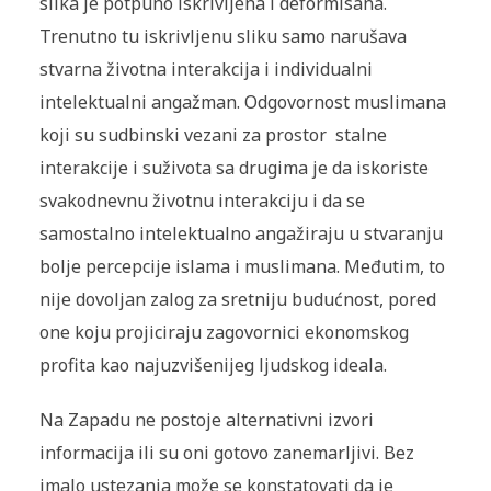
slika je potpuno iskrivljena i deformisana.
Trenutno tu iskrivljenu sliku samo narušava
stvarna životna interakcija i individualni
intelektualni angažman. Odgovornost muslimana
koji su sudbinski vezani za prostor stalne
interakcije i suživota sa drugima je da iskoriste
svakodnevnu životnu interakciju i da se
samostalno intelektualno angažiraju u stvaranju
bolje percepcije islama i muslimana. Međutim, to
nije dovoljan zalog za sretniju budućnost, pored
one koju projiciraju zagovornici ekonomskog
profita kao najuzvišenijeg ljudskog ideala.
Na Zapadu ne postoje alternativni izvori
informacija ili su oni gotovo zanemarljivi. Bez
imalo ustezanja može se konstatovati da je